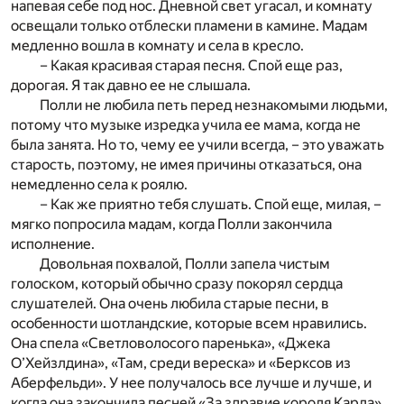
напевая себе под нос. Дневной свет угасал, и комнату
освещали только отблески пламени в камине. Мадам
медленно вошла в комнату и села в кресло.
– Какая красивая старая песня. Спой еще раз,
дорогая. Я так давно ее не слышала.
Полли не любила петь перед незнакомыми людьми,
потому что музыке изредка учила ее мама, когда не
была занята. Но то, чему ее учили всегда, – это уважать
старость, поэтому, не имея причины отказаться, она
немедленно села к роялю.
– Как же приятно тебя слушать. Спой еще, милая, –
мягко попросила мадам, когда Полли закончила
исполнение.
Довольная похвалой, Полли запела чистым
голоском, который обычно сразу покорял сердца
слушателей. Она очень любила старые песни, в
особенности шотландские, которые всем нравились.
Она спела «Светловолосого паренька», «Джека
О’Хейзлдина», «Там, среди вереска» и «Берксов из
Аберфельди». У нее получалось все лучше и лучше, и
когда она закончила песней «За здравие короля Карла»,