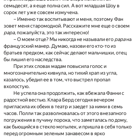
семьдесят, а я еще полна сил. А вот младшая Шоу в
сорок лет уже совсем измучена.
– Именно так воспитывают и меня, поэтому Фан
зовет меня старомодной. Расскажите мне еще о своем
papa
, пожалуйста, это так интересно!
– О моем отце? Мы никогда не называли его
papa
на
французский манер. Думаю, назови его кто-то из
братьев предком, как сейчас делают мальчишки, отец
бы лишил его наследства.
При этих словах мадам повысила голос и
многозначительно кивнула, но тихий храп из угла,
казалось, убедил ее в том, что выстрел пропал
вхолостую.
Не успела она продолжить, как вбежала Фанни с
радостной вестью. Клара Берд сегодня вечером
пригласила их обеих в театр и заедет за ними в семь
часов. Полли так разволновалась от этого внезапного
погружения в пучину порока, что заметалась по дому,
как бьющийся в стекло мотылек, и пришла в себя только
перед огромным зеленым занавесом в ярко