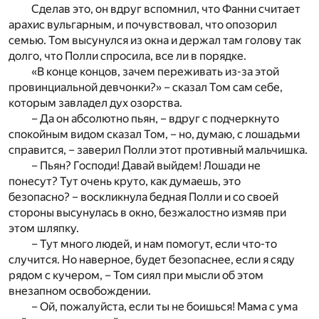
Сделав это, он вдруг вспомнил, что Фанни считает
арахис вульгарным, и почувствовал, что опозорил
семью. Том высунулся из окна и держал там голову так
долго, что Полли спросила, все ли в порядке.
«В конце концов, зачем переживать из-за этой
провинциальной девчонки?» – сказал Том сам себе,
которым завладел дух озорства.
– Да он абсолютно пьян, – вдруг с подчеркнуто
спокойным видом сказал Том, – но, думаю, с лошадьми
справится, – заверил Полли этот противный мальчишка.
– Пьян? Господи! Давай выйдем! Лошади не
понесут? Тут очень круто, как думаешь, это
безопасно? – воскликнула бедная Полли и со своей
стороны высунулась в окно, безжалостно измяв при
этом шляпку.
– Тут много людей, и нам помогут, если что-то
случится. Но наверное, будет безопаснее, если я сяду
рядом с кучером, – Том сиял при мысли об этом
внезапном освобождении.
– Ой, пожалуйста, если ты не боишься! Мама с ума