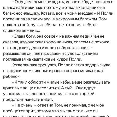
– Отец велел мне не ждать, иначе не будет никакого
шанса найти экипаж, поэтому я отдала квитанцию на
багаж носильщику. Кстати, вот и мой чемодан! – И Полли
поспешила за своим весьма скромным багажом. Том
пошел за ней, ругая себя за то, что повел себя не
слишком вежливо.
«Слава богу, она совсем не важная леди! Фан не
сказала, что она такая хорошенькая, совсем не похожа
на городских девиц и ведет себя не как они», –
размышлял он, плетясь сзади и с удовольствием
поглядывая на каштановые кудри Полли.
Когда экипаж тронулся, Полли слегка подпрыгнула
на пружинном сиденье и радостно рассмеялась как
ребенок.
– Я так люблю эти милые кэбы, а еще разглядывать
красивые вещи и веселиться! А ты? – Она вдруг
успокоилась, словно вспомнила, что вскоре ей
предстоит нанести визит.
– Не очень, – ответил Том, не понимая, о чем он
вообще говорит, потому что мысль о том, что он
оказался запертым в экипаже с незнакомой девушкой,