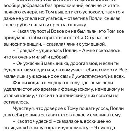
вообще добралась без приключений, если не считать
пьяного кучера, но Том вышел и его успокоил, так что я
даже не успела испугаться, – ответила Полли, снимая
свое грубое пальто и простую шляпку.
– Какая глупость! Вовсе он не был пьян, это Том все
придумал, чтобы спрятаться от тебя. Он у нас не
выносит женщин, – сказала Фанни с усмешкой.
– Правда? – удивилась Полли. – А мне показалось,
что он очень милый и добрый.
– Он ужасный мальчишка, дорогая моя, и если ты
будешь с ним водиться, он измучает тебя до смерти. Все
мальчишки ужасны, но он самый
ужасательный
из всех.
Фанни ходила в модную школу, где юные леди
уделяли столько времени французскому, немецкому и
итальянскому, что сил на английский у них совсем не
оставалось.
Чувствуя, что доверие к Тому пошатнулось, Полли
для себя решила оставить его в покое и сменила тему.
– Как это чудесно! – сказала она, восхищенно
оглядывая большую красивую комнату: – Я никогда