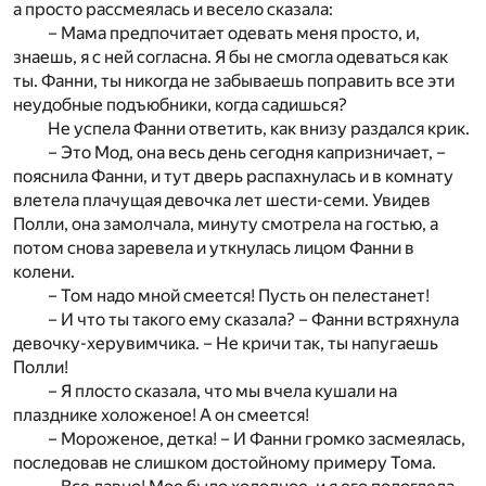
а просто рассмеялась и весело сказала:
– Мама предпочитает одевать меня просто, и,
знаешь, я с ней согласна. Я бы не смогла одеваться как
ты. Фанни, ты никогда не забываешь поправить все эти
неудобные подъюбники, когда садишься?
Не успела Фанни ответить, как внизу раздался крик.
– Это Мод, она весь день сегодня капризничает, –
пояснила Фанни, и тут дверь распахнулась и в комнату
влетела плачущая девочка лет шести-семи. Увидев
Полли, она замолчала, минуту смотрела на гостью, а
потом снова заревела и уткнулась лицом Фанни в
колени.
– Том надо мной смеется! Пусть он пелестанет!
– И что ты такого ему сказала? – Фанни встряхнула
девочку-херувимчика. – Не кричи так, ты напугаешь
Полли!
– Я плосто сказала, что мы вчела кушали на
плазднике холоженое! А он смеется!
– Мороженое, детка! – И Фанни громко засмеялась,
последовав не слишком достойному примеру Тома.