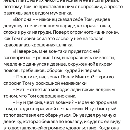
леди. Никто из них никого не искал и не высматривал,
поэтому Том не приставал к ним с вопросами, а просто
разглядывал с видом мученика.
«Вот она!» – наконец сказал себе Том, увидев
девушку в великолепном наряде, которая стояла,
сложив руки на груди. Поверх огромного «шиниона»,
как Том произносил это слово, у нее на голове
красовалась крошечная шляпка.
«Наверное, мне все-таки придется с ней
заговорить», – решил Том, и набравшись смелости,
медленно двинулся к девице, окруженной вихрем
поясов, гребешков, оборок, кудрей и перьев.
– Простите, вас зовут Полли Милтон? – кротко
спросил Том у роскошной незнакомки.
– Нет, – ответила молодая леди таким ледяным
тоном, что Том совершенно сник.
– Ну и где она, черт возьми? – мрачно прорычал
Том, отходя от красивой незнакомки. И тут быстрый
топот заставил его обернуться. Он увидел румяную
девочку, которая бежала по вокзалу, и судя по ее виду
это доставляло ей огромное удовольствие. Когда она