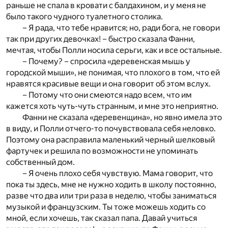
раньше не спала в кровати с балдахином, и у меня не
было такого чудного туалетного столика.
– Я рада, что тебе нравится; но, ради бога, не говори
так при других девочках! – быстро сказала Фанни,
мечтая, чтобы Полли носила серьги, как и все остальные.
– Почему? – спросила «деревенская мышь у
городской мыши», не понимая, что плохого в том, что ей
нравятся красивые вещи и она говорит об этом вслух.
– Потому что они смеются надо всем, что им
кажется хоть чуть-чуть странным, и мне это неприятно.
Фанни не сказала «деревенщина», но явно имела это
в виду, и Полли отчего-то почувствовала себя неловко.
Поэтому она расправила маленький черный шелковый
фартучек и решила по возможности не упоминать
собственный дом.
– Я очень плохо себя чувствую. Мама говорит, что
пока ты здесь, мне не нужно ходить в школу постоянно,
разве что два или три раза в неделю, чтобы заниматься
музыкой и французским. Ты тоже можешь ходить со
мной, если хочешь, так сказал папа. Давай учиться