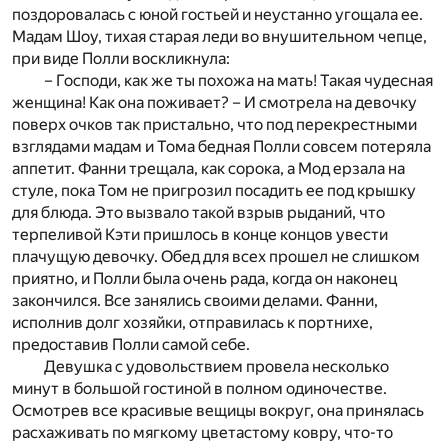
поздоровалась с юной гостьей и неустанно угощала ее.
Мадам Шоу, тихая старая леди во внушительном чепце,
при виде Полли воскликнула:
– Господи, как же ты похожа на мать! Такая чудесная
женщина! Как она поживает? – И смотрела на девочку
поверх очков так пристально, что под перекрестными
взглядами мадам и Тома бедная Полли совсем потеряла
аппетит. Фанни трещала, как сорока, а Мод ерзала на
стуле, пока Том не пригрозил посадить ее под крышку
для блюда. Это вызвало такой взрыв рыданий, что
терпеливой Кэти пришлось в конце концов увести
плачущую девочку. Обед для всех прошел не слишком
приятно, и Полли была очень рада, когда он наконец
закончился. Все занялись своими делами. Фанни,
исполнив долг хозяйки, отправилась к портнихе,
предоставив Полли самой себе.
Девушка с удовольствием провела несколько
минут в большой гостиной в полном одиночестве.
Осмотрев все красивые вещицы вокруг, она принялась
расхаживать по мягкому цветастому ковру, что-то