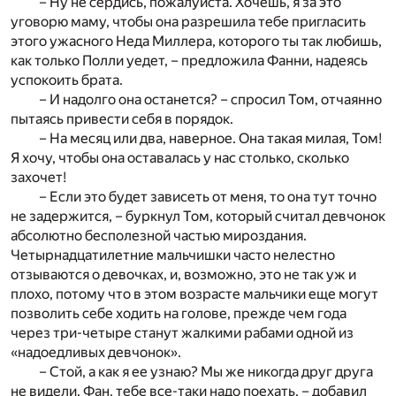
– Ну не сердись, пожалуйста. Хочешь, я за это
уговорю маму, чтобы она разрешила тебе пригласить
этого ужасного Неда Миллера, которого ты так любишь,
как только Полли уедет, – предложила Фанни, надеясь
успокоить брата.
– И надолго она останется? – спросил Том, отчаянно
пытаясь привести себя в порядок.
– На месяц или два, наверное. Она такая милая, Том!
Я хочу, чтобы она оставалась у нас столько, сколько
захочет!
– Если это будет зависеть от меня, то она тут точно
не задержится, – буркнул Том, который считал девчонок
абсолютно бесполезной частью мироздания.
Четырнадцатилетние мальчишки часто нелестно
отзываются о девочках, и, возможно, это не так уж и
плохо, потому что в этом возрасте мальчики еще могут
позволить себе ходить на голове, прежде чем года
через три-четыре станут жалкими рабами одной из
«надоедливых девчонок».
– Стой, а как я ее узнаю? Мы же никогда друг друга
не видели. Фан, тебе все-таки надо поехать, – добавил