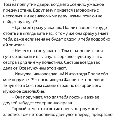
Том на полпути к двери, когда его осенило ужасное
предчувствие. Вдруг ему придется заговорить с
несколькими незнакомыми девушками, пока он не
найдет нужную?!
– Да ты ее сразу узнаешь. Полли наверняка будет
стоять и выглядывать нас. К тому же она сразу узнает
тебя, даже если меня не будет рядом: я тебя подробно
ей описала.
– Ничего она не узнает, – Том взъерошил свои
густые волосы и взглянул в зеркало, чувствуя, что
сестра вряд ли ему польстила. Сестры всегда так
делают. Все мужчины это знают.
– Иди уже, или опоздаешь! И что тогда Полли обо
мне подумает?! – воскликнула Фанни, нетерпеливо
ткнув его в бок, тем самым страшно оскорбив его
мужское самолюбие.
– Она подумает, что для тебя локоны важнее
друзей, и будет совершенно права.
Гордый тем, что ответил очень остроумно и
хлестко, Том неторопливо двинулся вперед, прекрасно