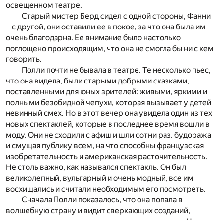
освещенном театре.
Старый мистер Берд сидел с одной стороны, Фанни
– с другой, они оставили ее в покое, за что она была им
очень благодарна. Ее внимание было настолько
поглощено происходящим, что она не смогла бы ни с кем
говорить.
Полли почти не бывала в театре. Те несколько пьес,
что она видела, были старыми добрыми сказками,
поставленными для юных зрителей: живыми, яркими и
полными безобидной чепухи, которая вызывает у детей
невинный смех. Но в этот вечер она увидела один из тех
новых спектаклей, которые в последнее время вошли в
моду. Они не сходили с афиш и шли сотни раз, будоража
и смущая публику всем, на что способны французская
изобретательность и американская расточительность.
Не столь важно, как назывался спектакль. Он был
великолепный, вульгарный и очень модный, все им
восхищались и считали необходимым его посмотреть.
Сначала Полли показалось, что она попала в
волшебную страну и видит сверкающих созданий,