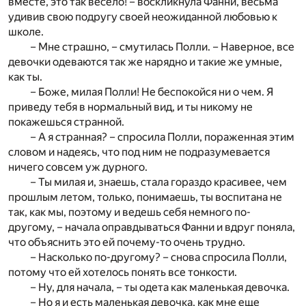
вместе, это так весело! – воскликнула Фанни, весьма
удивив свою подругу своей неожиданной любовью к
школе.
– Мне страшно, – смутилась Полли. – Наверное, все
девочки одеваются так же нарядно и такие же умные,
как ты.
– Боже, милая Полли! Не беспокойся ни о чем. Я
приведу тебя в нормальный вид, и ты никому не
покажешься странной.
– А я странная? – спросила Полли, пораженная этим
словом и надеясь, что под ним не подразумевается
ничего совсем уж дурного.
– Ты милая и, знаешь, стала гораздо красивее, чем
прошлым летом, только, понимаешь, ты воспитана не
так, как мы, поэтому и ведешь себя немного по-
другому, – начала оправдываться Фанни и вдруг поняла,
что объяснить это ей почему-то очень трудно.
– Насколько по-другому? – снова спросила Полли,
потому что ей хотелось понять все тонкости.
– Ну, для начала, – ты одета как маленькая девочка.
– Но я и есть маленькая девочка, как мне еще