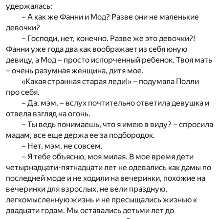
удержалась:
– А как же Фанни и Мод? Разве они не маленькие
девочки?
– Господи, нет, конечно. Разве же это девочки?!
Фанни уже года два как воображает из себя юную
девицу, а Мод – просто испорченный ребенок. Твоя мать
– очень разумная женщина, дитя мое.
«Какая странная старая леди!» – подумала Полли
про себя.
– Да, мэм, – вслух почтительно ответила девушка и
отвела взгляд на огонь.
– Ты ведь понимаешь, что я имею в виду? – спросила
мадам, все еще держа ее за подбородок.
– Нет, мэм, не совсем.
– Я тебе объясню, моя милая. В мое время дети
четырнадцати-пятнадцати лет не одевались как дамы по
последней моде и не ходили на вечеринки, похожие на
вечеринки для взрослых, не вели праздную,
легкомысленную жизнь и не пресыщались жизнью к
двадцати годам. Мы оставались детьми лет до