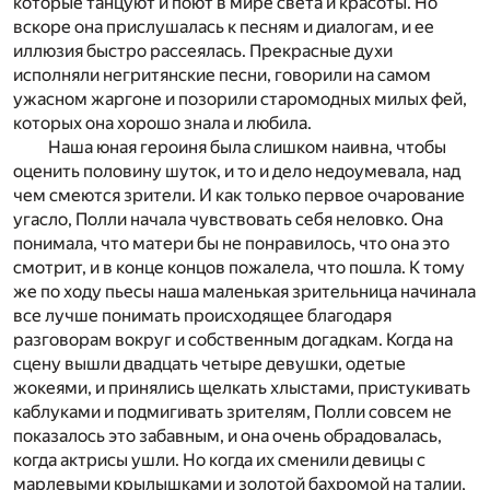
которые танцуют и поют в мире света и красоты. Но
вскоре она прислушалась к песням и диалогам, и ее
иллюзия быстро рассеялась. Прекрасные духи
исполняли негритянские песни, говорили на самом
ужасном жаргоне и позорили старомодных милых фей,
которых она хорошо знала и любила.
Наша юная героиня была слишком наивна, чтобы
оценить половину шуток, и то и дело недоумевала, над
чем смеются зрители. И как только первое очарование
угасло, Полли начала чувствовать себя неловко. Она
понимала, что матери бы не понравилось, что она это
смотрит, и в конце концов пожалела, что пошла. К тому
же по ходу пьесы наша маленькая зрительница начинала
все лучше понимать происходящее благодаря
разговорам вокруг и собственным догадкам. Когда на
сцену вышли двадцать четыре девушки, одетые
жокеями, и принялись щелкать хлыстами, пристукивать
каблуками и подмигивать зрителям, Полли совсем не
показалось это забавным, и она очень обрадовалась,
когда актрисы ушли. Но когда их сменили девицы с
марлевыми крылышками и золотой бахромой на талии,