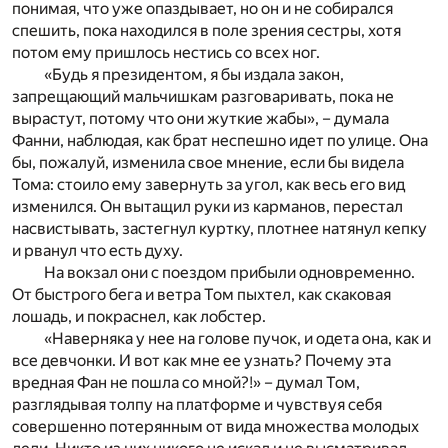
понимая, что уже опаздывает, но он и не собирался
спешить, пока находился в поле зрения сестры, хотя
потом ему пришлось нестись со всех ног.
«Будь я президентом, я бы издала закон,
запрещающий мальчишкам разговаривать, пока не
вырастут, потому что они жуткие жабы», – думала
Фанни, наблюдая, как брат неспешно идет по улице. Она
бы, пожалуй, изменила свое мнение, если бы видела
Тома: стоило ему завернуть за угол, как весь его вид
изменился. Он вытащил руки из карманов, перестал
насвистывать, застегнул куртку, плотнее натянул кепку
и рванул что есть духу.
На вокзал они с поездом прибыли одновременно.
От быстрого бега и ветра Том пыхтел, как скаковая
лошадь, и покраснел, как лобстер.
«Наверняка у нее на голове пучок, и одета она, как и
все девчонки. И вот как мне ее узнать? Почему эта
вредная Фан не пошла со мной?!» – думал Том,
разглядывая толпу на платформе и чувствуя себя
совершенно потерянным от вида множества молодых