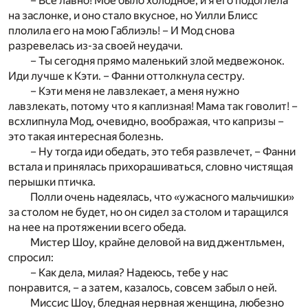
– Все лавно! Мое было холодное, и я его подоглела
на заслонке, и оно стало вкусное, но Уилли Блисс
плолила его на мою Габлиэль! – И Мод снова
разревелась из-за своей неудачи.
– Ты сегодня прямо маленький злой медвежонок.
Иди лучше к Кэти. – Фанни оттолкнула сестру.
– Кэти меня не лавзлекает, а меня нужно
лавзлекать, потому что я каплизная! Мама так говолит! –
всхлипнула Мод, очевидно, воображая, что капризы –
это такая интересная болезнь.
– Ну тогда иди обедать, это тебя развлечет, – Фанни
встала и принялась прихорашиваться, словно чистящая
перышки птичка.
Полли очень надеялась, что «ужасного мальчишки»
за столом не будет, но он сидел за столом и таращился
на нее на протяжении всего обеда.
Мистер Шоу, крайне деловой на вид джентльмен,
спросил:
– Как дела, милая? Надеюсь, тебе у нас
понравится, – а затем, казалось, совсем забыл о ней.
Миссис Шоу, бледная нервная женщина, любезно