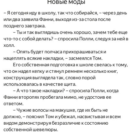
Новые моды
– Я сегодня иду в школу, так что собирайся, – через день
или два заявила Фанни, выходя из-за стола после
позднего завтрака.
– Ты и так выглядишь очень хорошо, зачем тебе еще
что-то с собой делать? – спросила Полли, следуя за ней в
холл.
– Опять будет полчаса прихорашиваться и
нацеплять всякие накладки, – засмеялся Том.
Его собственная подготовка к школе свелась к тому,
что он надел кепку и стянул ремнем несколько книг,
конструкция выглядела так, словно порой
использовалась в качестве щита.
– А что такое накладки? – спросила Полли, когда
Фанни второпях пробегала мимо, не удостоив ее
ответом.
– Чужие волосы на макушке, где их быть не
должно, – пояснил Том и убежал, насвистывая и всем
видом демонстрируя безразличие к состоянию
собственной шевелюры.