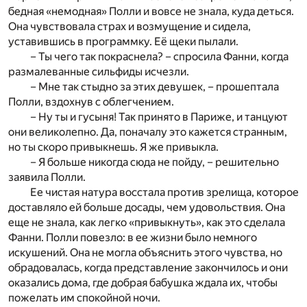
бедная «немодная» Полли и вовсе не знала, куда деться.
Она чувствовала страх и возмущение и сидела,
уставившись в программку. Её щеки пылали.
– Ты чего так покраснела? – спросила Фанни, когда
размалеванные сильфиды исчезли.
– Мне так стыдно за этих девушек, – прошептала
Полли, вздохнув с облегчением.
– Ну ты и гусыня! Так принято в Париже, и танцуют
они великолепно. Да, поначалу это кажется странным,
но ты скоро привыкнешь. Я же привыкла.
– Я больше никогда сюда не пойду, – решительно
заявила Полли.
Ее чистая натура восстала против зрелища, которое
доставляло ей больше досады, чем удовольствия. Она
еще не знала, как легко «привыкнуть», как это сделала
Фанни. Полли повезло: в ее жизни было немного
искушений. Она не могла объяснить этого чувства, но
обрадовалась, когда представление закончилось и они
оказались дома, где добрая бабушка ждала их, чтобы
пожелать им спокойной ночи.