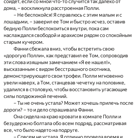
сойдет, если со мной что-то случится так далеко от
дома, – воскликнула расстроенная Полли.
– Не беспокойся! Я справлюсь с этим малым и с
лошадьми, – заверил ее Том и быстро исчез, оставив
бедную Полли беспокоиться внутри, пока сам
наслаждался свободой и арахисом рядом со спокойным
старым кучером.
Фанни сбежала вниз, чтобы встретить свою
«дорогую Полли», как представил ее Том, сопроводив
эти слова изящным замечанием «Я ее нашел!»,
высказанным с видом бесстрашного охотника,
демонстрирующего свои трофеи. Полли мгновенно
увели наверх, а Том, станцевав чечетку на половике,
удалился в столовую, чтобы восстановить угасающие
силы полдюжиной печений.
– Ты не очень устала? Может хочешь прилечь после
дороги? – то и дело спрашивала Фанни.
Она сидела на краю кровати в комнате Полли и
безудержно болтала обо всем подряд, рассматривая
все, что было надето на подруге.
– Совсем не устала. Я отлично провела время и