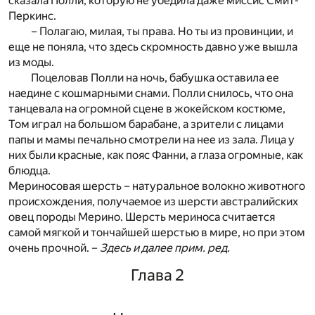
сказала Полли, которую не убедила даже миссис Смит-
Перкинс.
– Полагаю, милая, ты права. Но ты из провинции, и
еще не поняла, что здесь скромность давно уже вышла
из моды.
Поцеловав Полли на ночь, бабушка оставила ее
наедине с кошмарными снами. Полли снилось, что она
танцевала на огромной сцене в жокейском костюме,
Том играл на большом барабане, а зрители с лицами
папы и мамы печально смотрели на нее из зала. Лица у
них были красные, как пояс Фанни, а глаза огромные, как
блюдца.
Мериносовая шерсть – натуральное волокно животного
происхождения, получаемое из шерсти австралийских
овец породы Мерино. Шерсть мериноса считается
самой мягкой и тончайшей шерстью в мире, но при этом
очень прочной. –
Здесь и далее прим. ред.
Глава 2