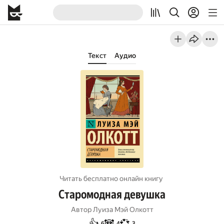
Текст
Аудио
Читать бесплатно онлайн книгу
Старомодная девушка
Автор
Луиза Мэй Олкотт
👍
🐼
💞
6
4
3