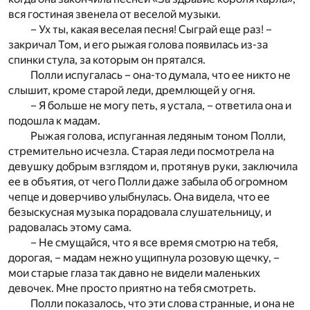
вся гостиная звенела от веселой музыки.
– Ух ты, какая веселая песня! Сыграй еще раз! –
закричал Том, и его рыжая голова появилась из-за
спинки стула, за которым он прятался.
Полли испугалась – она-то думала, что ее никто не
слышит, кроме старой леди, дремлющей у огня.
– Я больше не могу петь, я устала, – ответила она и
подошла к мадам.
Рыжая голова, испуганная ледяным тоном Полли,
стремительно исчезла. Старая леди посмотрела на
девушку добрым взглядом и, протянув руки, заключила
ее в объятия, от чего Полли даже забыла об огромном
чепце и доверчиво улыбнулась. Она видела, что ее
безыскусная музыка порадовала слушательницу, и
радовалась этому сама.
– Не смущайся, что я все время смотрю на тебя,
дорогая, – мадам нежно ущипнула розовую щечку, –
мои старые глаза так давно не видели маленьких
девочек. Мне просто приятно на тебя смотреть.
Полли показалось, что эти слова странные, и она не