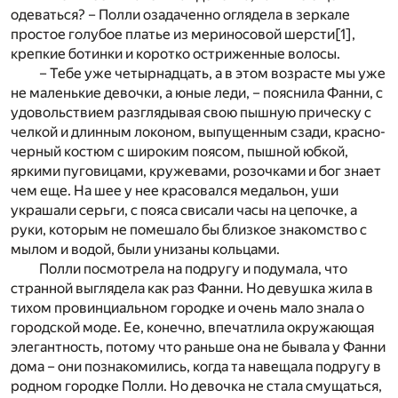
одеваться? – Полли озадаченно оглядела в зеркале
простое голубое платье из мериносовой шерсти
[1]
,
крепкие ботинки и коротко остриженные волосы.
– Тебе уже четырнадцать, а в этом возрасте мы уже
не маленькие девочки, а юные леди, – пояснила Фанни, с
удовольствием разглядывая свою пышную прическу с
челкой и длинным локоном, выпущенным сзади, красно-
черный костюм с широким поясом, пышной юбкой,
яркими пуговицами, кружевами, розочками и бог знает
чем еще. На шее у нее красовался медальон, уши
украшали серьги, с пояса свисали часы на цепочке, а
руки, которым не помешало бы близкое знакомство с
мылом и водой, были унизаны кольцами.
Полли посмотрела на подругу и подумала, что
странной выглядела как раз Фанни. Но девушка жила в
тихом провинциальном городке и очень мало знала о
городской моде. Ее, конечно, впечатлила окружающая
элегантность, потому что раньше она не бывала у Фанни
дома – они познакомились, когда та навещала подругу в
родном городке Полли. Но девочка не стала смущаться,