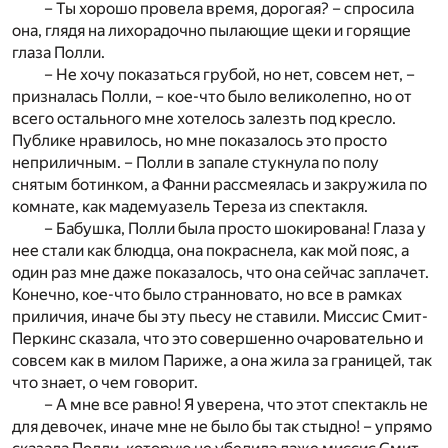
– Ты хорошо провела время, дорогая? – спросила
она, глядя на лихорадочно пылающие щеки и горящие
глаза Полли.
– Не хочу показаться грубой, но нет, совсем нет, –
призналась Полли, – кое-что было великолепно, но от
всего остального мне хотелось залезть под кресло.
Публике нравилось, но мне показалось это просто
неприличным. – Полли в запале стукнула по полу
снятым ботинком, а Фанни рассмеялась и закружила по
комнате, как мадемуазель Тереза из спектакля.
– Бабушка, Полли была просто шокирована! Глаза у
нее стали как блюдца, она покраснела, как мой пояс, а
один раз мне даже показалось, что она сейчас заплачет.
Конечно, кое-что было странновато, но все в рамках
приличия, иначе бы эту пьесу не ставили. Миссис Смит-
Перкинс сказала, что это совершенно очаровательно и
совсем как в милом Париже, а она жила за границей, так
что знает, о чем говорит.
– А мне все равно! Я уверена, что этот спектакль не
для девочек, иначе мне не было бы так стыдно! – упрямо