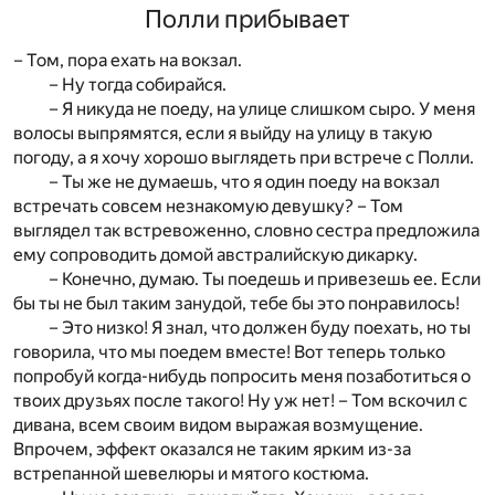
Полли прибывает
– Том, пора ехать на вокзал.
– Ну тогда собирайся.
– Я никуда не поеду, на улице слишком сыро. У меня
волосы выпрямятся, если я выйду на улицу в такую
погоду, а я хочу хорошо выглядеть при встрече с Полли.
– Ты же не думаешь, что я один поеду на вокзал
встречать совсем незнакомую девушку? – Том
выглядел так встревоженно, словно сестра предложила
ему сопроводить домой австралийскую дикарку.
– Конечно, думаю. Ты поедешь и привезешь ее. Если
бы ты не был таким занудой, тебе бы это понравилось!
– Это низко! Я знал, что должен буду поехать, но ты
говорила, что мы поедем вместе! Вот теперь только
попробуй когда-нибудь попросить меня позаботиться о
твоих друзьях после такого! Ну уж нет! – Том вскочил с
дивана, всем своим видом выражая возмущение.
Впрочем, эффект оказался не таким ярким из-за
встрепанной шевелюры и мятого костюма.