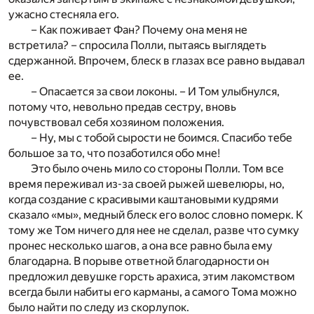
ужасно стесняла его.
– Как поживает Фан? Почему она меня не
встретила? – спросила Полли, пытаясь выглядеть
сдержанной. Впрочем, блеск в глазах все равно выдавал
ее.
– Опасается за свои локоны. – И Том улыбнулся,
потому что, невольно предав сестру, вновь
почувствовал себя хозяином положения.
– Ну, мы с тобой сырости не боимся. Спасибо тебе
большое за то, что позаботился обо мне!
Это было очень мило со стороны Полли. Том все
время переживал из-за своей рыжей шевелюры, но,
когда создание с красивыми каштановыми кудрями
сказало «мы», медный блеск его волос словно померк. К
тому же Том ничего для нее не сделал, разве что сумку
пронес несколько шагов, а она все равно была ему
благодарна. В порыве ответной благодарности он
предложил девушке горсть арахиса, этим лакомством
всегда были набиты его карманы, а самого Тома можно
было найти по следу из скорлупок.