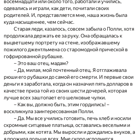
восемнадцати или около того, работали и учились,
одевались и играли, как дети, почитали своих
родителей. И, представляется мне, наша жизнь была
куда насыщеннее, чем сейчас.
Старая леди, казалось, совсем забыла о Полли, хотя
продолжала держать ее за руку. Она обращалась к
выцветшему портрету на стене, изображавшему
пожилого джентльмена со старомодной прической в
гофрированной рубашке.
– Это ваш отец, мадам?
– Да, милая, мой почтенный отец. Я отглаживала
рюши его рубашки до самой его смерти. И первые свои
деньги я заработала, когда он назначил пять долларов в
качестве приза той из своих шести дочерей, которая
лучше всех заштопает его шелковые чулки.
– Как вы, должно быть, этим гордились! –
воскликнула заинтересованная Полли.
– Да. Мы все учились готовить, печь хлеб и носили
скромные ситцевые платьица, оставались веселыми и
добрыми, как котята. Мы выросли и дождались внуков, а
я прожила дольше всех. Мне скоро исполнится