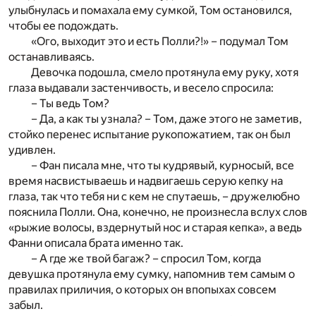
улыбнулась и помахала ему сумкой, Том остановился,
чтобы ее подождать.
«Ого, выходит это и есть Полли?!» – подумал Том
останавливаясь.
Девочка подошла, смело протянула ему руку, хотя
глаза выдавали застенчивость, и весело спросила:
– Ты ведь Том?
– Да, а как ты узнала? – Том, даже этого не заметив,
стойко перенес испытание рукопожатием, так он был
удивлен.
– Фан писала мне, что ты кудрявый, курносый, все
время насвистываешь и надвигаешь серую кепку на
глаза, так что тебя ни с кем не спутаешь, – дружелюбно
пояснила Полли. Она, конечно, не произнесла вслух слов
«рыжие волосы, вздернутый нос и старая кепка», а ведь
Фанни описала брата именно так.
– А где же твой багаж? – спросил Том, когда
девушка протянула ему сумку, напомнив тем самым о
правилах приличия, о которых он впопыхах совсем
забыл.