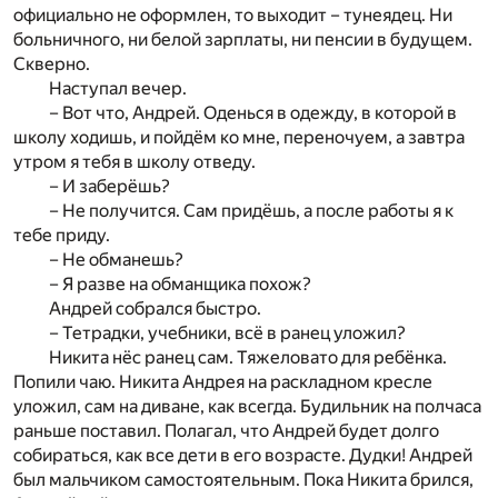
официально не оформлен, то выходит – тунеядец. Ни
больничного, ни белой зарплаты, ни пенсии в будущем.
Скверно.
Наступал вечер.
– Вот что, Андрей. Оденься в одежду, в которой в
школу ходишь, и пойдём ко мне, переночуем, а завтра
утром я тебя в школу отведу.
– И заберёшь?
– Не получится. Сам придёшь, а после работы я к
тебе приду.
– Не обманешь?
– Я разве на обманщика похож?
Андрей собрался быстро.
– Тетрадки, учебники, всё в ранец уложил?
Никита нёс ранец сам. Тяжеловато для ребёнка.
Попили чаю. Никита Андрея на раскладном кресле
уложил, сам на диване, как всегда. Будильник на полчаса
раньше поставил. Полагал, что Андрей будет долго
собираться, как все дети в его возрасте. Дудки! Андрей
был мальчиком самостоятельным. Пока Никита брился,