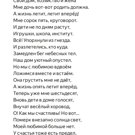
Свой дом, хозяйство и жена
Мне дочь вот-вот родить должна.
А жизнь летит, летит вперёд!
Мне сорок пять, круговорот.
И дети не по дням растут,
Игрушки, школа, институт.
Всё! Упорхнули из гнезда.
И разлетелись, кто куда.
Замедлен бег небесных тел.
Наш дом уютный опустел.
Но мы с любимою вдвоём
Ложимся вместе и встаём.
Она грустить мне не даёт,
А жизнь опять летит вперёд.
Теперь уже мне шестьдесят,
Вновь дети в доме голосят,
Внучат весёлый хоровод,
О! Как мы счастливы! Но вот…
Померк внезапно солнца свет,
Моей любимой больше нет.
У счастья тоже есть предел,