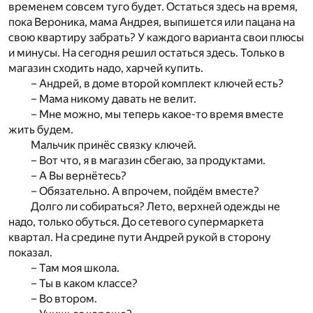
временем совсем туго будет. Остаться здесь на время,
пока Вероника, мама Андрея, выпишется или пацана на
свою квартиру забрать? У каждого варианта свои плюсы
и минусы. На сегодня решил остаться здесь. Только в
магазин сходить надо, харчей купить.
– Андрей, в доме второй комплект ключей есть?
– Мама никому давать не велит.
– Мне можно, мы теперь какое-то время вместе
жить будем.
Мальчик принёс связку ключей.
– Вот что, я в магазин сбегаю, за продуктами.
– А Вы вернётесь?
– Обязательно. А впрочем, пойдём вместе?
Долго ли собираться? Лето, верхней одежды не
надо, только обуться. До сетевого супермаркета
квартал. На средине пути Андрей рукой в сторону
показал.
– Там моя школа.
– Ты в каком классе?
– Во втором.