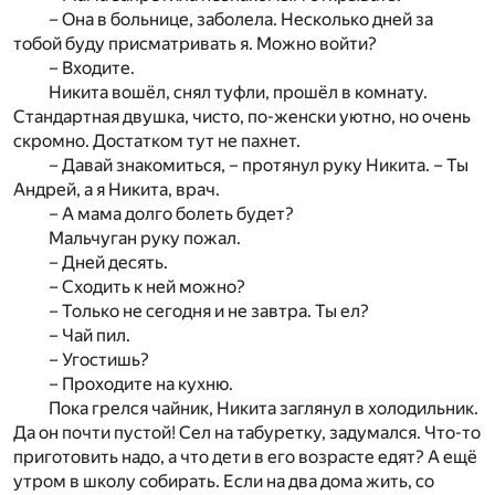
– Она в больнице, заболела. Несколько дней за
тобой буду присматривать я. Можно войти?
– Входите.
Никита вошёл, снял туфли, прошёл в комнату.
Стандартная двушка, чисто, по-женски уютно, но очень
скромно. Достатком тут не пахнет.
– Давай знакомиться, – протянул руку Никита. – Ты
Андрей, а я Никита, врач.
– А мама долго болеть будет?
Мальчуган руку пожал.
– Дней десять.
– Сходить к ней можно?
– Только не сегодня и не завтра. Ты ел?
– Чай пил.
– Угостишь?
– Проходите на кухню.
Пока грелся чайник, Никита заглянул в холодильник.
Да он почти пустой! Сел на табуретку, задумался. Что-то
приготовить надо, а что дети в его возрасте едят? А ещё
утром в школу собирать. Если на два дома жить, со