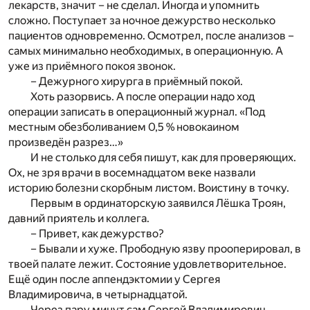
лекарств, значит – не сделал. Иногда и упомнить
сложно. Поступает за ночное дежурство несколько
пациентов одновременно. Осмотрел, после анализов –
самых минимально необходимых, в операционную. А
уже из приёмного покоя звонок.
– Дежурного хирурга в приёмный покой.
Хоть разорвись. А после операции надо ход
операции записать в операционный журнал. «Под
местным обезболиванием 0,5 % новокаином
произведён разрез…»
И не столько для себя пишут, как для проверяющих.
Ох, не зря врачи в восемнадцатом веке назвали
историю болезни скорбным листом. Воистину в точку.
Первым в ординаторскую заявился Лёшка Троян,
давний приятель и коллега.
– Привет, как дежурство?
– Бывали и хуже. Прободную язву прооперировал, в
твоей палате лежит. Состояние удовлетворительное.
Ещё один после аппендэктомии у Сергея
Владимировича, в четырнадцатой.
Через пару минут сам Сергей Владимирович