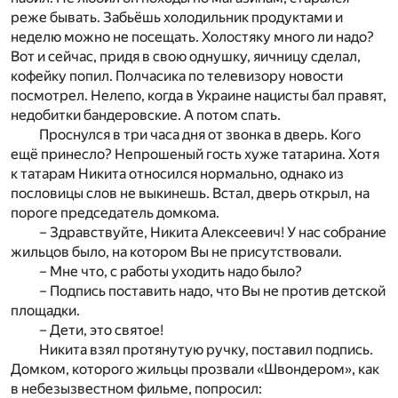
реже бывать. Забьёшь холодильник продуктами и
неделю можно не посещать. Холостяку много ли надо?
Вот и сейчас, придя в свою однушку, яичницу сделал,
кофейку попил. Полчасика по телевизору новости
посмотрел. Нелепо, когда в Украине нацисты бал правят,
недобитки бандеровские. А потом спать.
Проснулся в три часа дня от звонка в дверь. Кого
ещё принесло? Непрошеный гость хуже татарина. Хотя
к татарам Никита относился нормально, однако из
пословицы слов не выкинешь. Встал, дверь открыл, на
пороге председатель домкома.
– Здравствуйте, Никита Алексеевич! У нас собрание
жильцов было, на котором Вы не присутствовали.
– Мне что, с работы уходить надо было?
– Подпись поставить надо, что Вы не против детской
площадки.
– Дети, это святое!
Никита взял протянутую ручку, поставил подпись.
Домком, которого жильцы прозвали «Швондером», как
в небезызвестном фильме, попросил: