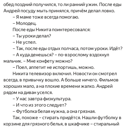
обед поздний получился, то ли ранний ужин. После еды
Андрей посуду мыть принялся, причём делал ловко.
– Я маме тоже всегда помогаю.
– Молодец.
После еды Никита поинтересовался:
– Ты уроки делал?
– Не успел.
– Так, после еды отдых полчаса, потом уроки. Идёт?
– А куда денешься? – по-взрослому вздохнул
мальчик. – Мне конфету можно?
– Поел, аппетит не испортишь, можно.
Никита телевизор включил. Новости он смотрел
всегда, в привычку вошло. А больше ничего. Фильмов
хороших мало, а на плохие времени жалко. Андрей
рядом на диван уселся.
– У нас завтра физкультура.
– И что из этого следует?
– Футболка белая нужна, а она грязная.
Так, похоже – стирать придётся. Нашли футболку в
корзине для грязного белья, в шкафчике – стиральный