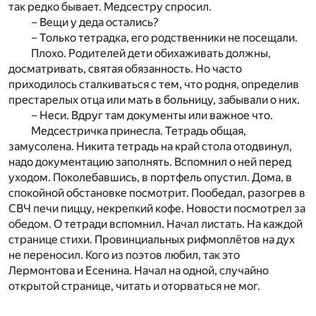
так редко бывает. Медсестру спросил.
– Вещи у деда остались?
– Только тетрадка, его родственники не посещали.
Плохо. Родителей дети обихаживать должны,
досматривать, святая обязанность. Но часто
приходилось сталкиваться с тем, что родня, определив
престарелых отца или мать в больницу, забывали о них.
– Неси. Вдруг там документы или важное что.
Медсестричка принесла. Тетрадь общая,
замусолена. Никита тетрадь на край стола отодвинул,
надо документацию заполнять. Вспомнил о ней перед
уходом. Поколебавшись, в портфель опустил. Дома, в
спокойной обстановке посмотрит. Пообедал, разогрев в
СВЧ печи пиццу, некрепкий кофе. Новости посмотрел за
обедом. О тетради вспомнил. Начал листать. На каждой
странице стихи. Провинциальных рифмоплётов на дух
не переносил. Кого из поэтов любил, так это
Лермонтова и Есенина. Начал на одной, случайно
открытой странице, читать и оторваться не мог.