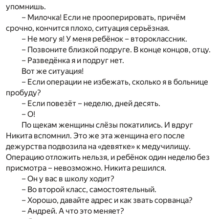
упомнишь.
– Милочка! Если не прооперировать, причём
срочно, кончится плохо, ситуация серьёзная.
– Не могу я! У меня ребёнок – второклассник.
– Позвоните близкой подруге. В конце концов, отцу.
– Разведёнка я и подруг нет.
Вот же ситуация!
– Если операции не избежать, сколько я в больнице
пробуду?
– Если повезёт – неделю, дней десять.
– О!
По щекам женщины слёзы покатились. И вдруг
Никита вспомнил. Это же эта женщина его после
дежурства подвозила на «девятке» к медучилищу.
Операцию отложить нельзя, и ребёнок один неделю без
присмотра – невозможно. Никита решился.
– Он у вас в школу ходит?
– Во второй класс, самостоятельный.
– Хорошо, давайте адрес и как звать сорванца?
– Андрей. А что это меняет?