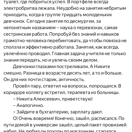
туалет, где побриться успел. В портфеле всегда
электробритва лежала. Неудобно на занятия небритым
приходить, когда в группе тридцать молоденьких
девчонок. Сегодня занятия по десмургии, за
непонятным названием – наука о перевязках, самая
сестринская работа. Попробуй без знаний и навыков
грамотно человека перебинтовать, да чтобы повязка не
сползла и эффективно работала. Занятия, как всегда,
увлечённо проводил. Главная задача учителя не только
знания передать, но и увлечь своим делом.
Девчонки глазками постреливали. А Никите
смешно. Разница в возрасте десять лет, а то и больше.
Он для них почти старик, античность.
Провёл пару, ответил на вопросы, попрощался. В
коридоре коллегу встретил, терапевта из больницы.
– Никита Алексеевич, приветствую!
– Аналогично.
– Зайдите в бухгалтерию, зарплату дают.
О! Очень вовремя! Конечно, зашёл, расписался. По
пути домой в универсам зашёл, целый пакет провизией
набил. Не любил он походы по магазинам, старался