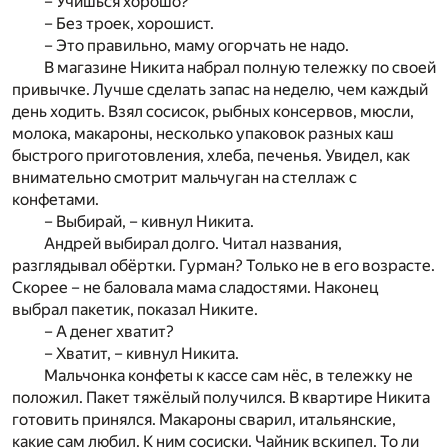
– Учишься хорошо?
– Без троек, хорошист.
– Это правильно, маму огорчать не надо.
В магазине Никита набрал полную тележку по своей
привычке. Лучше сделать запас на неделю, чем каждый
день ходить. Взял сосисок, рыбных консервов, мюсли,
молока, макароны, несколько упаковок разных каш
быстрого приготовления, хлеба, печенья. Увидел, как
внимательно смотрит мальчуган на стеллаж с
конфетами.
– Выбирай, – кивнул Никита.
Андрей выбирал долго. Читал названия,
разглядывал обёртки. Гурман? Только не в его возрасте.
Скорее – не баловала мама сладостями. Наконец
выбрал пакетик, показал Никите.
– А денег хватит?
– Хватит, – кивнул Никита.
Мальчонка конфеты к кассе сам нёс, в тележку не
положил. Пакет тяжёлый получился. В квартире Никита
готовить принялся. Макароны сварил, итальянские,
какие сам любил. К ним сосиски. Чайник вскипел. То ли