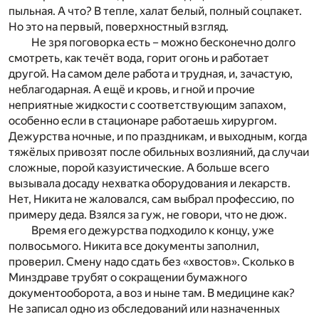
пыльная. А что? В тепле, халат белый, полный соцпакет.
Но это на первый, поверхностный взгляд.
Не зря поговорка есть – можно бесконечно долго
смотреть, как течёт вода, горит огонь и работает
другой. На самом деле работа и трудная, и, зачастую,
неблагодарная. А ещё и кровь, и гной и прочие
неприятные жидкости с соответствующим запахом,
особенно если в стационаре работаешь хирургом.
Дежурства ночные, и по праздникам, и выходным, когда
тяжёлых привозят после обильных возлияний, да случаи
сложные, порой казуистические. А больше всего
вызывала досаду нехватка оборудования и лекарств.
Нет, Никита не жаловался, сам выбрал профессию, по
примеру деда. Взялся за гуж, не говори, что не дюж.
Время его дежурства подходило к концу, уже
полвосьмого. Никита все документы заполнил,
проверил. Смену надо сдать без «хвостов». Сколько в
Минздраве трубят о сокращении бумажного
документооборота, а воз и ныне там. В медицине как?
Не записал одно из обследований или назначенных