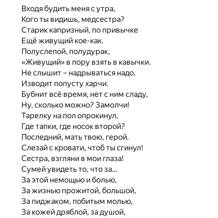
Входя будить меня с утра,
Кого ты видишь, медсестра?
Старик капризный, по привычке
Ещё живущий кое-как.
Полуслепой, полудурак,
«Живущий» в пору взять в кавычки.
Не слышит – надрываться надо.
Изводит попусту харчи.
Бубнит всё время, нет с ним сладу,
Ну, сколько можно? Замолчи!
Тарелку на пол опрокинул,
Где тапки, где носок второй?
Последний, мать твою, герой.
Слезай с кровати, чтоб ты сгинул!
Сестра, взгляни в мои глаза!
Сумей увидеть то, что за…
За этой немощью и болью,
За жизнью прожитой, большой,
За пиджаком, побитым молью,
За кожей дряблой, за душой,