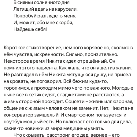
В сияньи солнечного дня
Летящий вдаль на карусели.
Попробуй разглядеть меня,
И, может, обо мне скорбя,
Найдешь себя!
Короткое стихотворение, немного корявое но, сколько в
нём чувства, искренности. Сильно, пронзительно.
Некоторое время Никита сидел отрешённый. Он
помнил этого пациента. Как жаль, что он ушёл из жизни.
Не разглядел в нём Никита мятущуюся душу, не присел
на кровать, не поговорил. Всё бежим куда-то,
торопимся, а проходим мимо чего-то важного. Молодые
ныне все в сетях сидят, с гаджетами не расстаются, а
жизнь стороной проходит. Соцсети – жизнь иллюзорная,
общение с живым человеком не заменит. Нет, Никита не
консерватор замшелый. И смартфоном пользуется, и
ноутбук мощный есть. Но включает его только для дела,
какие-то новинки из мира медицины узнать.
Что скрывать, расстроил его дед, вернее – его