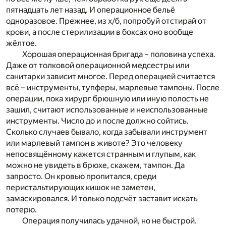
пятнадцать лет назад. И операционное бельё
одноразовое. Прежнее, из х/б, попробуй отстирай от
крови, а после стерилизации в боксах оно вообще
жёлтое.
Хорошая операционная бригада – половина успеха.
Даже от толковой операционной медсестры или
санитарки зависит многое. Перед операцией считается
всё – инструменты, тупферы, марлевые тампоны. После
операции, пока хирург брюшную или иную полость не
зашил, считают использованные и неиспользованные
инструменты. Число до и после должно сойтись.
Сколько случаев бывало, когда забывали инструмент
или марлевый тампон в животе? Это человеку
непосвящённому кажется странным и глупым, как
можно не увидеть в брюхе, скажем, тампон. Да
запросто. Он кровью пропитался, среди
перистальтирующих кишок не заметен,
замаскировался. И только подсчёт заставит искать
потерю.
Операция получилась удачной, но не быстрой.