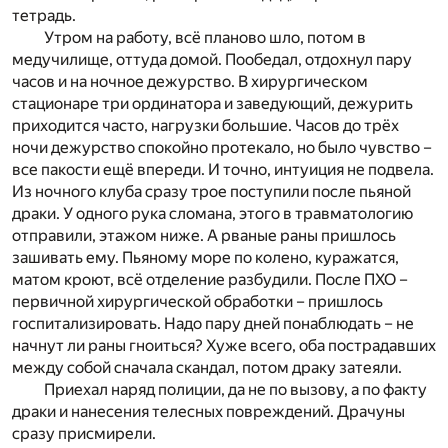
тетрадь.
Утром на работу, всё планово шло, потом в
медучилище, оттуда домой. Пообедал, отдохнул пару
часов и на ночное дежурство. В хирургическом
стационаре три ординатора и заведующий, дежурить
приходится часто, нагрузки большие. Часов до трёх
ночи дежурство спокойно протекало, но было чувство –
все пакости ещё впереди. И точно, интуиция не подвела.
Из ночного клуба сразу трое поступили после пьяной
драки. У одного рука сломана, этого в травматологию
отправили, этажом ниже. А рваные раны пришлось
зашивать ему. Пьяному море по колено, куражатся,
матом кроют, всё отделение разбудили. После ПХО –
первичной хирургической обработки – пришлось
госпитализировать. Надо пару дней понаблюдать – не
начнут ли раны гноиться? Хуже всего, оба пострадавших
между собой сначала скандал, потом драку затеяли.
Приехал наряд полиции, да не по вызову, а по факту
драки и нанесения телесных повреждений. Драчуны
сразу присмирели.