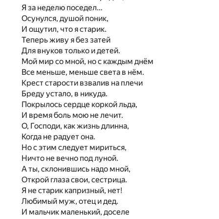
Я за неделю поседел…
Осунулся, душой поник,
И ощутил, что я старик.
Теперь живу я без затей
Для внуков только и детей.
Мой мир со мной, но с каждым днём
Все меньше, меньше света в нём.
Крест старости взвалив на плечи
Бреду устало, в никуда.
Покрылось сердце коркой льда,
И время боль мою не лечит.
О, Господи, как жизнь длинна,
Когда не радует она.
Но с этим следует мириться,
Ничто не вечно под луной.
А ты, склонившись надо мной,
Открой глаза свои, сестрица.
Я не старик капризный, нет!
Любимый муж, отец и дед.
И мальчик маленький, доселе