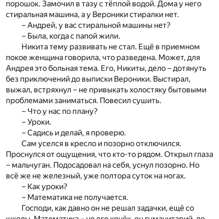
порошок. Замочил в тазу с тёплой водой. Дома у него
стиральная машина, а у Вероники стиралки нет.
– Андрей, у вас стиральной машины нет?
– Была, когда с папой жили.
Никита тему развивать не стал. Ещё в приемном
покое женщина говорила, что разведена. Может, для
Андрея это больная тема. Его, Никиты, дело – дотянуть
без приключений до выписки Вероники. Выстирал,
выжал, встряхнул – не привыкать холостяку бытовыми
проблемами заниматься. Повесил сушить.
– Что у нас по плану?
– Уроки.
– Садись и делай, я проверю.
Сам уселся в кресло и позорно отключился.
Проснулся от ощущения, что кто-то рядом. Открыл глаза
– мальчуган. Подосадовал на себя, уснул позорно. Но
всё же не железный, уже полтора суток на ногах.
– Как уроки?
– Математика не получается.
Господи, как давно он не решал задачки, ещё со
школы. Математика – не его конёк, он гуманитарий, до