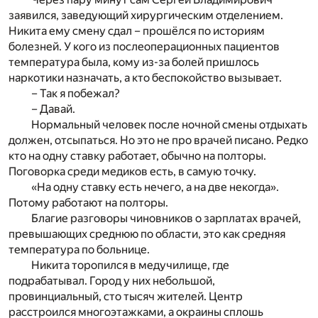
заявился, заведующий хирургическим отделением.
Никита ему смену сдал – прошёлся по историям
болезней. У кого из послеоперационных пациентов
температура была, кому из-за болей пришлось
наркотики назначать, а кто беспокойство вызывает.
– Так я побежал?
– Давай.
Нормальный человек после ночной смены отдыхать
должен, отсыпаться. Но это не про врачей писано. Редко
кто на одну ставку работает, обычно на полторы.
Поговорка среди медиков есть, в самую точку.
«На одну ставку есть нечего, а на две некогда».
Потому работают на полторы.
Благие разговоры чиновников о зарплатах врачей,
превышающих среднюю по области, это как средняя
температура по больнице.
Никита торопился в медучилище, где
подрабатывал. Город у них небольшой,
провинциальный, сто тысяч жителей. Центр
расстроился многоэтажками, а окраины сплошь