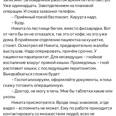
Уже одиннадцать. Завотделением на плановой
операции. И снова зазвонил телефон.
– Приёмный покой беспокоит. Хирурга надо.
– Буду.
Никита по лестнице бегом, вместо физзарядки. Вот
от чего бы он не отказался, так это от кофе, но это уже
дома. В приёмном отделении пациентка на кушетке,
стонет. Осмотрел её Никита, предварительно жалобы
выслушав. Надо оперировать, причём срочно. У
пациентки парапроктит. Для несведущих – гнойное
воспаление вокруг прямой кишки. Промедлишь – гной
расплавит кишки, с последующим перитонитом.
Выкарабкаться сложно будет.
– Госпитализируем, оформляйте документы, я пока
скажу готовить операционную.
– Доктор, не могу я лечь. Мне бы таблетки какие или
уколы.
Никита присмотрелся. Вроде лицо знакомое, а где
видел – вспомнить не может. Ему по работе приходится
контактировать со множеством людей, всех не