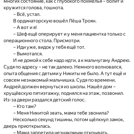
многих состояние, как с глубокого похмелья – болит и
кружится голова, тошнота.
– Всё, устал.
В ординаторскую вошёл Лёша Троян.
– А вот и я!
– Шеф ещё оперирует и у меня пациентка только с
операционного стола. Присмотри.
– Иди уже, видок у тебя ещё тот.
– Вымотался.
И не домой к себе надо идти, а к мальчугану Андрею.
Судя по адресу – не так далеко. Немного волновался,
опыта общения с детьми у Никиты не было. А тут ещё и
совсем незнакомый мальчишка. Судя по времени,
Андрей должен вернуться из школы. Нашёл дом –
хрущёвскую пятиэтажку, поднялся на этаж, позвонил.
Из-за двери раздался детский голос.
– Кто там?
– Меня Никитой звать, мама тебе звонила?
Несколько секунд тишины, потом щёлкнул замок,
дверь приоткрылась.
– Мама запретила незнакомым открывать.