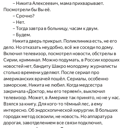
– Никита Алексеевич, мама прихварывает.
Посмотрели бы Вы её.
– Срочно?
– Нет.
– Тогда завтра в больницу, часам к двум.
– Будем.
Никита дверь прикрыл. Поликлиника есть, не его
дело. Но отказать неудобно, всё же соседи по дому.
Включил телевизор, посмотрел новости, обстрелы в
Сирии, криминал. Можно подумать, в России хороших
новостей нет, бандиту Шакро молодому журналисты
столько времени уделяют. После сериал про
американских врачей пошёл. Сериалы, особенно
заморские, Никита не любил. Когда медсестра
закричала «Доктор, мы его теряем!», выключил
телевизор. Может, в Америке так принято, но не у нас.
Взялся за книгу. Для кого-то тёмный лес, а ему
интересно. Об эндоскопической хирургии. В больших
городах метод освоили, не новость. Но аппаратура
дорогая, завотделением все связи подключил,