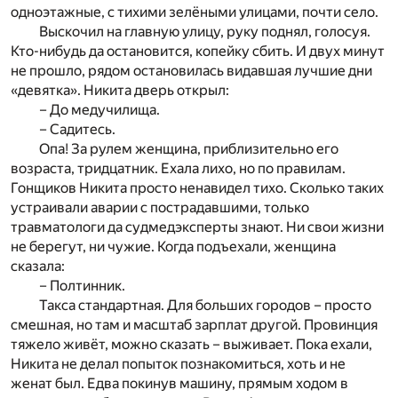
одноэтажные, с тихими зелёными улицами, почти село.
Выскочил на главную улицу, руку поднял, голосуя.
Кто-нибудь да остановится, копейку сбить. И двух минут
не прошло, рядом остановилась видавшая лучшие дни
«девятка». Никита дверь открыл:
– До медучилища.
– Садитесь.
Опа! За рулем женщина, приблизительно его
возраста, тридцатник. Ехала лихо, но по правилам.
Гонщиков Никита просто ненавидел тихо. Сколько таких
устраивали аварии с пострадавшими, только
травматологи да судмедэксперты знают. Ни свои жизни
не берегут, ни чужие. Когда подъехали, женщина
сказала:
– Полтинник.
Такса стандартная. Для больших городов – просто
смешная, но там и масштаб зарплат другой. Провинция
тяжело живёт, можно сказать – выживает. Пока ехали,
Никита не делал попыток познакомиться, хоть и не
женат был. Едва покинув машину, прямым ходом в