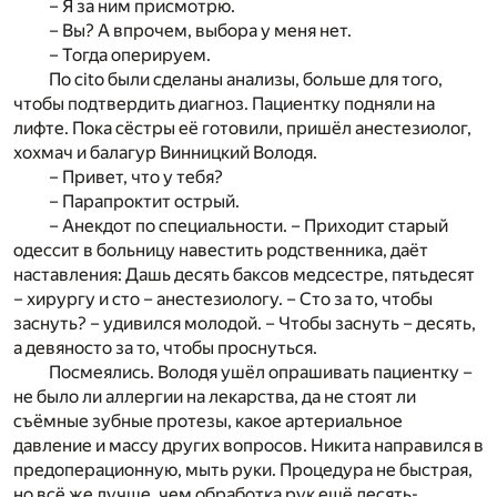
– Я за ним присмотрю.
– Вы? А впрочем, выбора у меня нет.
– Тогда оперируем.
По cito были сделаны анализы, больше для того,
чтобы подтвердить диагноз. Пациентку подняли на
лифте. Пока сёстры её готовили, пришёл анестезиолог,
хохмач и балагур Винницкий Володя.
– Привет, что у тебя?
– Парапроктит острый.
– Анекдот по специальности. – Приходит старый
одессит в больницу навестить родственника, даёт
наставления: Дашь десять баксов медсестре, пятьдесят
– хирургу и сто – анестезиологу. – Сто за то, чтобы
заснуть? – удивился молодой. – Чтобы заснуть – десять,
а девяносто за то, чтобы проснуться.
Посмеялись. Володя ушёл опрашивать пациентку –
не было ли аллергии на лекарства, да не стоят ли
съёмные зубные протезы, какое артериальное
давление и массу других вопросов. Никита направился в
предоперационную, мыть руки. Процедура не быстрая,
но всё же лучше, чем обработка рук ещё десять-