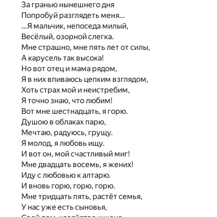
За гранью нынешнего дня
Попробуй разглядеть меня…
…Я мальчик, непоседа милый,
Весёлый, озорной слегка.
Мне страшно, мне пять лет от силы,
А карусель так высока!
Но вот отец и мама рядом,
Я в них впиваюсь цепким взглядом,
Хоть страх мой и неистребим,
Я точно знаю, что любим!
Вот мне шестнадцать, я горю.
Душою в облаках парю,
Мечтаю, радуюсь, грущу.
Я молод, я любовь ищу.
И вот он, мой счастливый миг!
Мне двадцать восемь, я жених!
Иду с любовью к алтарю.
И вновь горю, горю, горю.
Мне тридцать пять, растёт семья,
У нас уже есть сыновья,