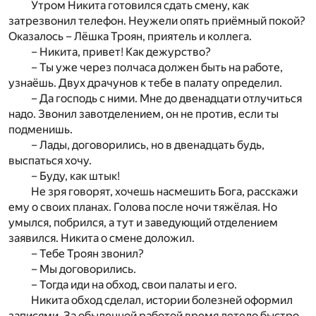
Утром Никита готовился сдать смену, как
затрезвонил телефон. Неужели опять приёмный покой?
Оказалось – Лёшка Троян, приятель и коллега.
– Никита, привет! Как дежурство?
– Ты уже через полчаса должен быть на работе,
узнаёшь. Двух драчунов к тебе в палату определил.
– Да господь с ними. Мне до двенадцати отлучиться
надо. Звонил завотделением, он не против, если ты
подменишь.
– Лады, договорились, но в двенадцать будь,
выспаться хочу.
– Буду, как штык!
Не зря говорят, хочешь насмешить Бога, расскажи
ему о своих планах. Голова после ночи тяжёлая. Но
умылся, побрился, а тут и заведующий отделением
заявился. Никита о смене доложил.
– Тебе Троян звонил?
– Мы договорились.
– Тогда иди на обход, свои палаты и его.
Никита обход сделал, истории болезней оформил
записями. За обыденной работой время летело быстро.