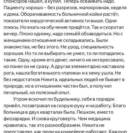
спонсоров нашёл, а купил. Теперь осваивать надо.
Пациенту хорошо – без разрезов, малокровная, неделя
и дома. Оборачиваемость больничной койки растёт,
показатели хирургической активности выше. Одни
плюсы. Но ехать на обучение придётся. Так и скоротал
вечер. Плохо одному, надо семьёй обзаводиться. Но с
женщинами отношения не складывались. Были
знакомства, не без этого. Не урод, специальность
хорошая. Но то ли выбирать не умел, то ли попадались
такие. Одну, кроме его денег, ничего не интересовало,
но понял он не сразу. А другая элементарно наставила
рога, нашла богатенького «папика» и к нему ушла. Не
без недостатков Никита, идеальных людей не бывает в
природе, но в отношениях честен был, а получил
печальный, но полезный опыт.
Утром вскочил по будильнику, себя в порядок
привёл, позавтракал на скорую руку и на работу. Благо
больница в двух кварталах была. Пешком, вместо
физзарядки. И снова круговерть. Чем медицина
нравилась, так это разнообразием. Никита не
представлял, как люди на конвейере работают. Каждую