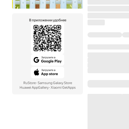
В приложении удобнее
RuStore
·
Samsung Galaxy Store
Huawei AppGallery
·
Xiaomi GetApps