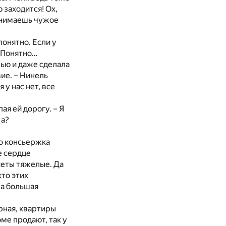
 заходится! Ох,
понимаешь чужое
онятно. Если у
. Понятно…
тью и даже сделала
ие. – Нинель
 у нас нет, все
ая ей дорогу. – Я
 а?
то консьержка
е сердце
кеты тяжелые. Да
кто этих
 а большая
рная, квартиры
ме продают, так у