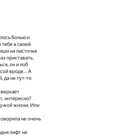
лось болью и
 тебе в своей
пиши на листочке
раз приставать.
ся, он и лоб
исой вроде… А
 да не тут-то
сверкает
т, интересно?
чужой жизни. Или
говорила не очень
одня лифт не