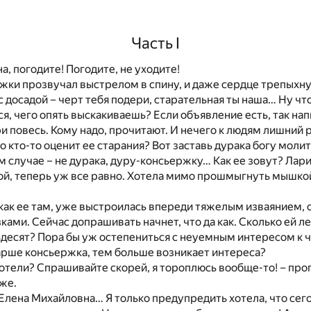
Часть I
а, погодите! Погодите, не уходите!
жки прозвучал выстрелом в спину, и даже сердце трепыхну
с досадой – черт тебя подери, старательная ты наша… Ну что
ся, чего опять выскакиваешь? Если объявление есть, так на
ри повесь. Кому надо, прочитают. И нечего к людям лишний 
о кто-то оценит ее старания? Вот заставь дурака богу молить
м случае – не дурака, дуру-консьержку… Как ее зовут? Лар
ой, теперь уж все равно. Хотела мимо прошмыгнуть мышкой,
 как ее там, уже выстроилась впереди тяжелым изваянием, 
ами. Сейчас допрашивать начнет, что да как. Сколько ей ле
десят? Пора бы уж остепениться с неуемным интересом к 
арше консьержка, тем больше возникает интереса?
хотели? Спрашивайте скорей, я тороплюсь вообще-то! – про
же.
, Елена Михайловна… Я только предупредить хотела, что сег