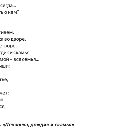
всегда…
ть о нем?
живем.
а во дворе,
детворе.
дик и скамья,
мой – вся семья…
ыши:
тье,
чет:
п,
ся,
. «Девчонка, дождик и скамья»