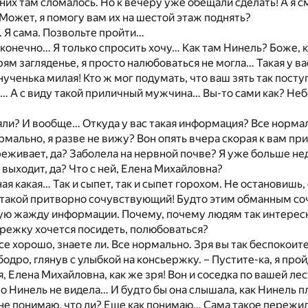
 них там сломалось. Но к вечеру уже обещали сделать! А я с
ожет, я помогу вам их на шестой этаж поднять?
о. Я сама. Позвольте пройти…
, конечно… Я только спросить хочу… Как там Нинель? Боже, 
ям загляденье, я просто налюбоваться не могла… Такая у ва
нученька милая! Кто ж мог подумать, что ваш зять так пост
… А с виду такой приличный мужчина… Вы-то сами как? Неб
зяли? И вообще… Откуда у вас такая информация? Все норма
ормально, я разве не вижу? Вон опять вчера скорая к вам п
еживает, да? Заболела на нервной почве? Я уже больше не
 выходит, да? Что с ней, Елена Михайловна?
ая какая… Так и сыпет, так и сыпет горохом. Не остановишь,
с такой притворно сочувствующий! Будто этим обманным с
ую жажду информации. Почему, почему людям так интересн
режку хочется посидеть, полюбоваться?
все хорошо, знаете ли. Все нормально. Зря вы так беспокои
бодро, глянув с улыбкой на консьержку. – Пустите-ка, я про
ря, Елена Михайловна, как же зря! Вон и соседка по вашей л
но Нинель не видела… И будто бы она слышала, как Нинель п
 не понимаю, что ли? Еще как понимаю… Сама такое пережи