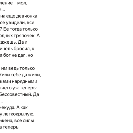
ление – мол,
ем…
Она еще девчонка
се увидели, все
 Ее тогда только
одных тряпочек. А
кажешь. Да и
инель бросил, к
 бог не дал, но
 им ведь только
Жили себе да жили,
ышками нарядными
я чего уж теперь-
 Бессовестный. Да
я…
некуда. А как
ку легкокрылую,
ожена, все силы
а теперь