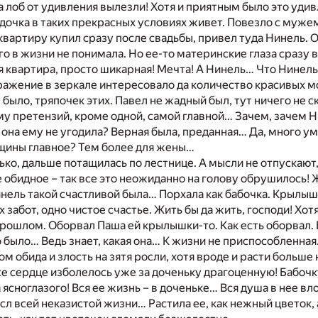
на лоб от удивления вылезли! Хотя и приятным было это удив
о дочка в таких прекрасных условиях живет. Повезло с муж
 квартиру купил сразу после свадьбы, привел туда Нинель. 
го в жизни не понимала. Но ее-то материнские глаза сразу в
 квартира, просто шикарная! Мечта! А Нинель… Что Нинель?
ажение в зеркале интересовало да количество красивых м
 было, тряпочек этих. Павел не жадный был, тут ничего не с
у претензий, кроме одной, самой главной… Зачем, зачем Н
она ему не угодила? Верная была, преданная… Да, много ума
нщины главное? Тем более для жены…
ько, дальше потащилась по лестнице. А мысли не отпускают,
 обидное – так все это неожиданно на голову обрушилось! 
инель такой счастливой была… Порхала как бабочка. Крыл
 забот, одно чистое счастье. Жить бы да жить, господи! Хот
прошлом. Оборвал Паша ей крылышки-то. Как есть оборвал.
 было… Ведь знает, какая она… К жизни не приспособленна
м обида и злость на зятя росли, хотя вроде и расти больше 
все сердце изболелось уже за доченьку драгоценную! Бабоч
 ясноглазого! Вся ее жизнь – в доченьке… Вся душа в нее вл
л всей неказистой жизни… Растила ее, как нежный цветок, 