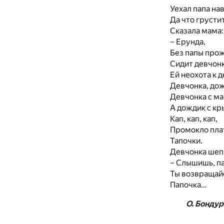
Уехал папа на
Да что грусти
Сказала мама:
– Ерунда,
Без папы про
Сидит девчонк
Ей неохота к 
Девчонка, дож
Девчонка с ма
А дождик с кр
Кап, кап, кап,
Промокло пла
Тапочки.
Девчонка шеп
– Слышишь, па
Ты возвращай
Папочка…
О. Бондур