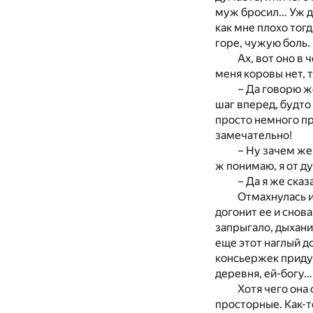
муж бросил… Уж де
как мне плохо тог
горе, чужую боль.
Ах, вот оно в
меня коровы нет, 
– Да говорю ж
шаг вперед, будто
просто немного про
замечательно!
– Ну зачем же
ж понимаю, я от д
– Да я же сказ
Отмахнулась и
догонит ее и снов
запрыгало, дыхани
еще этот наглый до
консьержек придум
деревня, ей-богу…
Хотя чего она
просторные. Как-т