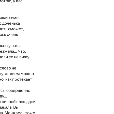
мотрю, у вас
какая семья
с доченька
упить сможет,
ось очень
льно у нас…
риезжала… Что,
дели ее не вижу…
 слово не
очувствием можно
о, как протекает
тесь, совершенно
йду…
естничной площадке
лакала. Вы
ла. Меня ведь тоже