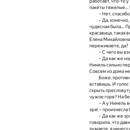
работает, что-то у
пакеты тяжелые… М
– Нет, спасиб
– Да, конечно
чудесная была… Пр
красавица, такая в
Елена Михайловна
переживаете, да?
– С чего вы в
– Да как же н
Нинель сильно пер
Совсем из дома не
Боже, противн
вставишь. И голо
скрыть пресловут
чужое горе? На бе
– А у Нинель 
зря! – произнесла 
– Да как же з
говорила, что дав
думаете, я ничего