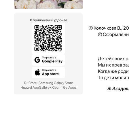
В приложении удобнее
© Колочкова В., 2
© Оформление
Детей своих р
Мы их превра
Когда же роди
То дети молят
RuStore
·
Samsung Galaxy Store
Huawei AppGallery
·
Xiaomi GetApps
Э. Асадов