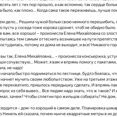
сять лет с тех пор прошло, а как вспомню, так сердце болью
да было, как плохо… Когда сама такое переживешь, лучше 
 чем дело… Решила чужой болью свою немного перешибить, п
то пусть у соседа тоже корова сдохнет, чтоб не обидно было
е вам, все хорошо! – произнесла Елена Михайловна со злос
 пытаясь тем самым оттеснить возникшее на пути препятств
студилась, потому из дома не выходит, и все! Никакого горя
 вы так, Елена Михайловна… – произнесла консьержка, уступ
уши сочувствую… Может, я вам и впрямь помогу с пакетами,
ала, не надо!
 начала быстро подниматься по лестнице, будто боялась, ч
а начнет мучить своим любопытством. Уже на третьем этаж
е перехватило, пришлось передышку сделать. И впрямь па
прос из себя вывел… Все людям надо знать, что ж такое? И 
ал, зачем? Чтобы сплетни про жильцов собирать? Не дом,
 сердится – дом-то хороший в самом деле. Планировка шика
о Нинель ей сказала, почем нынче квадратные метры в их до