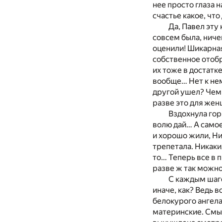
нее просто глаза 
счастье какое, чт
Да, Павел эту
совсем была, ниче
оценили! Шикарная
собственное отобр
их тоже в достатке
вообще… Нет к нем
другой ушел? Чем 
разве это для же
Вздохнула гор
волю дай… А самое
и хорошо жили, Н
трепетала. Никаких
то… Теперь все в 
разве ж так можно
С каждым шаго
иначе, как? Ведь 
белокурого ангела
материнские. Смыс