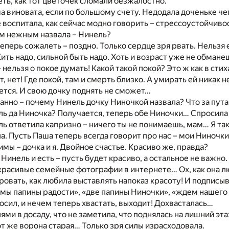
ь, как тот цветочек сломали безжалостно.
а виновата, если по большому счету. Недодала доченьке чег
е воспитала, как сейчас модно говорить – стрессоустойчиво
м нежным назвала – Нинель?
теперь сожалеть – поздно. Только сердце зря рвать. Нельзя 
ть надо, сильной быть надо. Хоть и возраст уже не обманеш
 нельзя о покое думать! Какой такой покой? Это ж как в стих
, нет! Где покой, там и смерть близко. А умирать ей никак 
ется. И свою дочку поднять не сможет…
ранно – почему Нинель дочку Ниночкой назвала? Что за пут
ь да Ниночка? Получается, теперь обе Ниночки… Спросила
ь ответила капризно – ничего ты не понимаешь, мам… Я так 
а. Пусть Паша теперь всегда говорит про нас – мои Ниночк
имы – дочка и я. Двойное счастье. Красиво же, правда?
 Нинель и есть – пусть будет красиво, а остальное не важно
красивые семейные фотографии в интернете… Ох, как она л
овать, как любила выставлять напоказ красоту! И подписыв
«мы папины радости», «две папины Ниночки», «ждем нашего
росил, и нечем теперь хвастать, выходит! Дохвасталась…
ями в досаду, что не заметила, что поднялась на лишний эта
Вот же ворона старая… Только зря силы израсходовала.