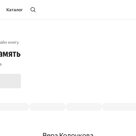
Каталог
айн книгу
амять
а
Вера Колочкова