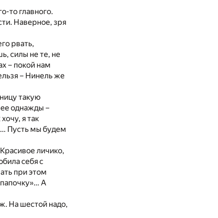
о-то главного.
сти. Наверное, зря
его рвать,
ь, силы не те, не
ах – покой нам
нельзя – Нинель же
аницу такую
 ее однажды –
хочу, я так
и… Пусть мы будем
. Красивое личико,
юбила себя с
ать при этом
 папочку»… А
ж. На шестой надо,