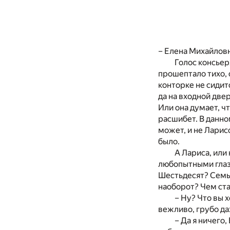
– Елена Михайловн
Голос консьер
прошептало тихо, 
конторке не сидит
да на входной две
Или она думает, чт
расшибет. В данно
может, и не Ларис
было.
А Лариса, или
любопытными глазк
Шестьдесят? Семь
наоборот? Чем ст
– Ну? Что вы 
вежливо, грубо да
– Да я ничего