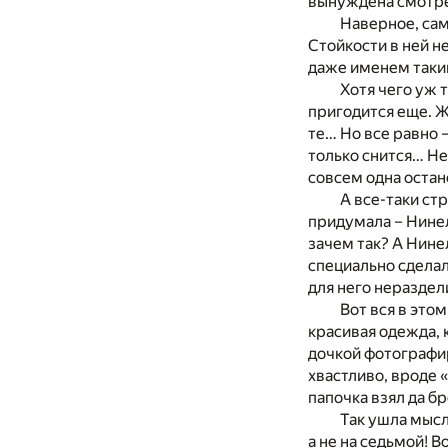
вынуждена смотрет
Наверное, сам
Стойкости в ней н
даже именем таки
Хотя чего уж 
пригодится еще. Жи
те… Но все равно –
только снится… Нет
совсем одна остан
А все-таки ст
придумала – Нинел
зачем так? А Нинел
специально сделал
для него нераздел
Вот вся в этом
красивая одежда, 
дочкой фотографир
хвастливо, вроде 
папочка взял да б
Так ушла мысл
а не на седьмой! 