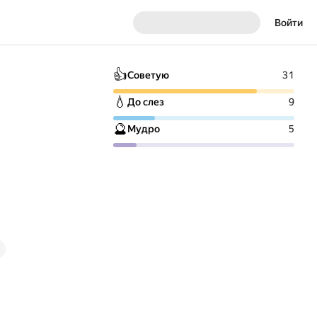
Войти
👍
Советую
31
💧
До слез
9
🔮
Мудро
5