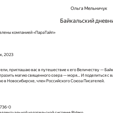
Ольга Мельничук
Байкальский дневн
влены компанией «ПараТайп»
к, 2023
ели, приглашаю вас в путешествие к его Величеству — Байк
тразить магию священного озера — моря… И поделиться с в
ю в Новосибирске, член Российского Союза Писателей.
1736-0
еллектуальной издательской системе Ridero