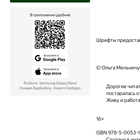
В приложении удобнее
Шрифты предоста
© Ольга Мельничу
RuStore
·
Samsung Galaxy Store
Дорогие читат
Huawei AppGallery
·
Xiaomi GetApps
постаралась о
Живу и работа
16+
ISBN 978-5-0053-
Создано в инт