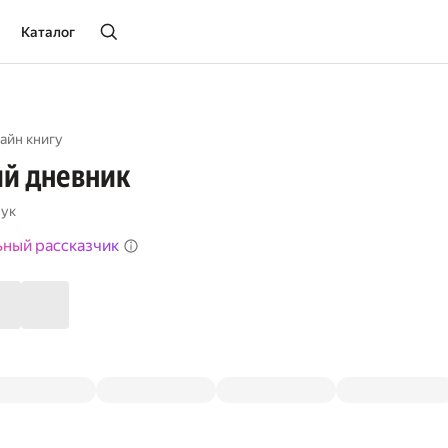
Каталог
айн книгу
ий дневник
чук
ьный рассказчик