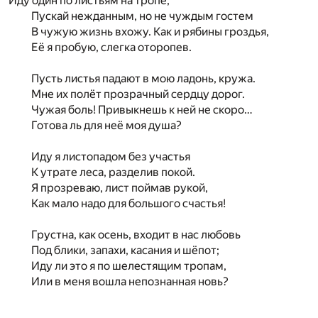
Иду один по листьям на тропе,
Пускай нежданным, но не чуждым гостем
В чужую жизнь вхожу. Как и рябины гроздья,
Её я пробую, слегка оторопев.
Пусть листья падают в мою ладонь, кружа.
Мне их полёт прозрачный сердцу дорог.
Чужая боль! Привыкнешь к ней не скоро…
Готова ль для неё моя душа?
Иду я листопадом без участья
К утрате леса, разделив покой.
Я прозреваю, лист поймав рукой,
Как мало надо для большого счастья!
Грустна, как осень, входит в нас любовь
Под блики, запахи, касания и шёпот;
Иду ли это я по шелестящим тропам,
Или в меня вошла непознанная новь?