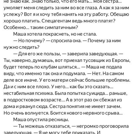
не знаю как. Знаю только, что его мать... моя сестра...
умоляет меня следить за ним во все глаза. А как я за ним
услежу? Вот я и хочу тебя нанять на эту работу. Обещаю
хорошо платить. Спецагентам ведь много платят?
Особенно... таким симпатичным?
Маша хотела покраснеть, но не стала.
— Но почему? — спросила она. — Почему за ним
нужно следить?
— Для его же пользы, — заверила заведующая. —
Ты, наверно, думаешь, вот приехал тусовщик из Европы,
будет теперь по клубам шляться... — Маша не подала
виду, что именно так она и подумала. — Нет. На самом
деле все иначе. У его матери сейчас большие проблемы.
Да и с ним все плохо. У него... как бы это сказать...
нестабильная психика. Была попытка суицида... раньше,
в подростковом возрасте... А в этот раз он сбежал из
дома и рванул сюда. Сестра понятия не имеет зачем.
Но очень волнуется. Боится нового нервного срыва...
Маша опустила ресницы.
— Ты можешь отказаться, — негромко проговорила
заведующая. — Я не могу тебе приказать. И