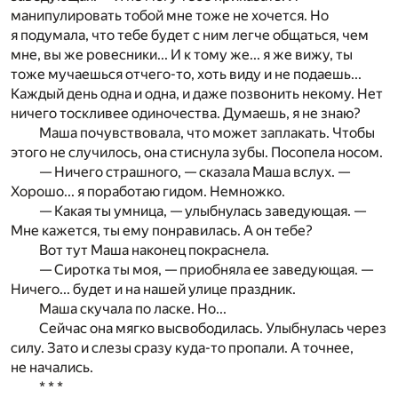
манипулировать тобой мне тоже не хочется. Но
я подумала, что тебе будет с ним легче общаться, чем
мне, вы же ровесники... И к тому же... я же вижу, ты
тоже мучаешься отчего-то, хоть виду и не подаешь...
Каждый день одна и одна, и даже позвонить некому. Нет
ничего тоскливее одиночества. Думаешь, я не знаю?
Маша почувствовала, что может заплакать. Чтобы
этого не случилось, она стиснула зубы. Посопела носом.
— Ничего страшного, — сказала Маша вслух. —
Хорошо... я поработаю гидом. Немножко.
— Какая ты умница, — улыбнулась заведующая. —
Мне кажется, ты ему понравилась. А он тебе?
Вот тут Маша наконец покраснела.
— Сиротка ты моя, — приобняла ее заведующая. —
Ничего... будет и на нашей улице праздник.
Маша скучала по ласке. Но...
Сейчас она мягко высвободилась. Улыбнулась через
силу. Зато и слезы сразу куда-то пропали. А точнее,
не начались.
* * *