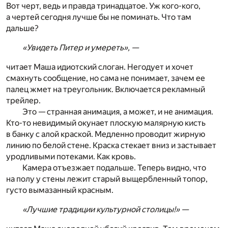
Вот черт, ведь и правда тринадцатое. Уж кого-кого,
а чертей сегодня лучше бы не поминать. Что там
дальше?
«Увидеть Питер и умереть», —
читает Маша идиотский слоган. Негодует и хочет
смахнуть сообщение, но сама не понимает, зачем ее
палец жмет на треугольник. Включается рекламный
трейлер.
Это — странная анимация, а может, и не анимация.
Кто-то невидимый окунает плоскую малярную кисть
в банку с алой краской. Медленно проводит жирную
линию по белой стене. Краска стекает вниз и застывает
уродливыми потеками. Как кровь.
Камера отъезжает подальше. Теперь видно, что
на полу у стены лежит старый выщербленный топор,
густо вымазанный красным.
«Лучшие традиции культурной столицы!» —