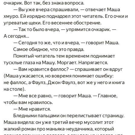
очкарик. Вот так, без знака вопроса.
— Вы уже вчера спрашивали, — отвечает Маша
хмуро. Ей изрядно поднадоел этот читатель. Его очки и
угреватые щеки. Его весеннее обострение.
— Так то было вчера, — упрямится очкарик. —
А сегодня...
— Сегодня то же, что и вчера, — говорит Маша.
Самое обидное, что это правда.
Помятый читатель тем временем поднимает
тусклые глаза на Машу. Моргает. Напрягается.
— Вам нравится фаллос? — спрашивает он вдруг
(Маша ужасается, но вовремя понимает ошибку:
не фаллос, а Фаулз, Джон Фаулз, вот же у него и книга
на столе).
— Мне все равно, — говорит Маша. — Главное,
чтобы вам нравилось.
— Мне нравится.
Бледными пальцами он перелистывает страницу.
Маша видела: он уже третий вечер мусолит этот
жалкий роман про маньяка-неудачника, который