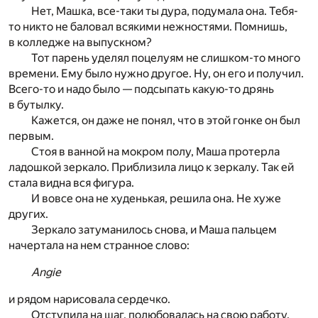
Нет, Машка, все-таки ты дура, подумала она. Тебя-
то никто не баловал всякими нежностями. Помнишь,
в колледже на выпускном?
Тот парень уделял поцелуям не слишком-то много
времени. Ему было нужно другое. Ну, он его и получил.
Всего-то и надо было — подсыпать какую-то дрянь
в бутылку.
Кажется, он даже не понял, что в этой гонке он был
первым.
Стоя в ванной на мокром полу, Маша протерла
ладошкой зеркало. Приблизила лицо к зеркалу. Так ей
стала видна вся фигура.
И вовсе она не худенькая, решила она. Не хуже
других.
Зеркало затуманилось снова, и Маша пальцем
начертала на нем странное слово:
Angie
и рядом нарисовала сердечко.
Отступила на шаг, полюбовалась на свою работу.