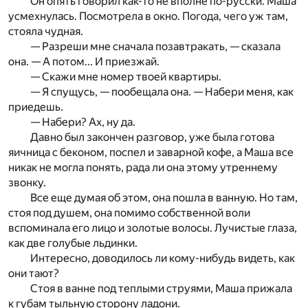
Он опять говорил как-то не вполне по-русски. Маша
усмехнулась. Посмотрела в окно. Погода, чего уж там,
стояла чудная.
— Разреши мне сначала позавтракать, — сказала
она. — А потом... И приезжай.
— Скажи мне номер твоей квартиры.
— Я спущусь, — пообещала она. — Набери меня, как
приедешь.
— Набери? Ах, ну да.
Давно был закончен разговор, уже была готова
яичница с беконом, поспел и заварной кофе, а Маша все
никак не могла понять, рада ли она этому утреннему
звонку.
Все еще думая об этом, она пошла в ванную. Но там,
стоя под душем, она помимо собственной воли
вспоминала его лицо и золотые волосы. Лучистые глаза,
как две голубые льдинки.
Интересно, доводилось ли кому-нибудь видеть, как
они тают?
Стоя в ванне под теплыми струями, Маша прижала
к губам тыльную сторону ладони.