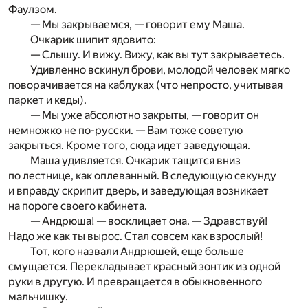
Фаулзом.
— Мы закрываемся, — говорит ему Маша.
Очкарик шипит ядовито:
— Слышу. И вижу. Вижу, как вы тут закрываетесь.
Удивленно вскинул брови, молодой человек мягко
поворачивается на каблуках (что непросто, учитывая
паркет и кеды).
— Мы уже абсолютно закрыты, — говорит он
немножко не по-русски. — Вам тоже советую
закрыться. Кроме того, сюда идет заведующая.
Маша удивляется. Очкарик тащится вниз
по лестнице, как оплеванный. В следующую секунду
и вправду скрипит дверь, и заведующая возникает
на пороге своего кабинета.
— Андрюша! — восклицает она. — Здравствуй!
Надо же как ты вырос. Стал совсем как взрослый!
Тот, кого назвали Андрюшей, еще больше
смущается. Перекладывает красный зонтик из одной
руки в другую. И превращается в обыкновенного
мальчишку.