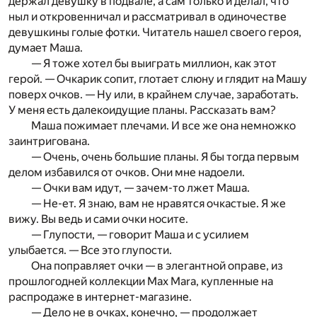
держал девушку в подвале, а сам только и делал, что
ныл и откровенничал и рассматривал в одиночестве
девушкины голые фотки. Читатель нашел своего героя,
думает Маша.
— Я тоже хотел бы выиграть миллион, как этот
герой. — Очкарик сопит, глотает слюну и глядит на Машу
поверх очков. — Ну или, в крайнем случае, заработать.
У меня есть далекоидущие планы. Рассказать вам?
Маша пожимает плечами. И все же она немножко
заинтригована.
— Очень, очень большие планы. Я бы тогда первым
делом избавился от очков. Они мне надоели.
— Очки вам идут, — зачем-то лжет Маша.
— Не-ет. Я знаю, вам не нравятся очкастые. Я же
вижу. Вы ведь и сами очки носите.
— Глупости, — говорит Маша и с усилием
улыбается. — Все это глупости.
Она поправляет очки — в элегантной оправе, из
прошлогодней коллекции Max Mara, купленные на
распродаже в интернет-магазине.
— Дело не в очках, конечно, — продолжает