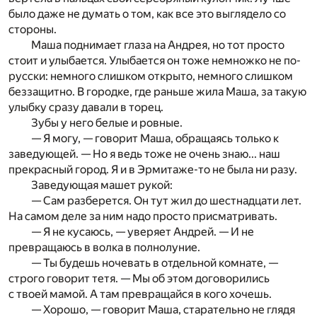
было даже не думать о том, как все это выглядело со
стороны.
Маша поднимает глаза на Андрея, но тот просто
стоит и улыбается. Улыбается он тоже немножко не по-
русски: немного слишком открыто, немного слишком
беззащитно. В городке, где раньше жила Маша, за такую
улыбку сразу давали в торец.
Зубы у него белые и ровные.
— Я могу, — говорит Маша, обращаясь только к
заведующей. — Но я ведь тоже не очень знаю... наш
прекрасный город. Я и в Эрмитаже-то не была ни разу.
Заведующая машет рукой:
— Сам разберется. Он тут жил до шестнадцати лет.
На самом деле за ним надо просто присматривать.
— Я не кусаюсь, — уверяет Андрей. — И не
превращаюсь в волка в полнолуние.
— Ты будешь ночевать в отдельной комнате, —
строго говорит тетя. — Мы об этом договорились
с твоей мамой. А там превращайся в кого хочешь.
— Хорошо, — говорит Маша, старательно не глядя