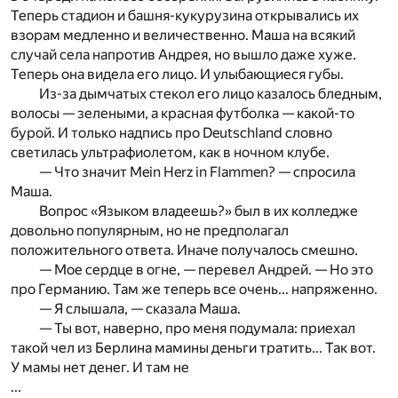
Теперь стадион и башня-кукурузина открывались их
взорам медленно и величественно. Маша на всякий
случай села напротив Андрея, но вышло даже хуже.
Теперь она видела его лицо. И улыбающиеся губы.
Из-за дымчатых стекол его лицо казалось бледным,
волосы — зелеными, а красная футболка — какой-то
бурой. И только надпись про Deutschland словно
светилась ультрафиолетом, как в ночном клубе.
— Что значит Mein Herz in Flammen? — спросила
Маша.
Вопрос «Языком владеешь?» был в их колледже
довольно популярным, но не предполагал
положительного ответа. Иначе получалось смешно.
— Мое сердце в огне, — перевел Андрей. — Но это
про Германию. Там же теперь все очень... напряженно.
— Я слышала, — сказала Маша.
— Ты вот, наверно, про меня подумала: приехал
такой чел из Берлина мамины деньги тратить... Так вот.
У мамы нет денег. И там не
...