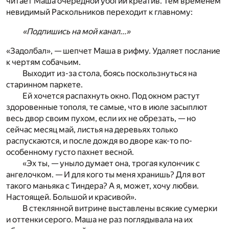
читает Маша очередной убогий креатив. Тем временем
невидимый Раскольников переходит к главному:
«Подпишись на мой канал...»
«Задолбал», — шепчет Маша в рифму. Удаляет послание
к чертям собачьим.
Выходит из-за стола, боясь поскользнуться на
старинном паркете.
Ей хочется распахнуть окно. Под окном растут
здоровенные тополя, те самые, что в июле засыплют
весь двор своим пухом, если их не обрезать, — но
сейчас месяц май, листья на деревьях только
распускаются, и после дождя во дворе как-то по-
особенному густо пахнет весной.
«Эх ты, — уныло думает она, трогая кулончик с
ангелочком. — И для кого ты меня хранишь? Для вот
такого маньяка с Тиндера? А я, может, хочу любви.
Настоящей. Большой и красивой».
В стеклянной витрине выставлены всякие сумерки
и оттенки серого. Маша не раз поглядывала на их