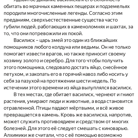
обитать во мрачных каменных пещерах и подземельях
породили многочисленные легенды. Согласно этим
преданиям, сверхъестественные существа часто
губили людей, работающих в каменоломнях и шахтах, за
то, что они потревожили их покой.
Василиск – царь змей это один из ближайших
помощников любого колдуна или ведьмы. Он не только
помогает извести врагов, но также приносит своему
хозяину золото и серебро. Для того чтобы получить
этого помощника, следовало достать яйцо, снесённое
петухом, и закопать его в горячий навоз либо носить у
себя за пазухой на протяжении шести недель. По
истечении этого времени из яйца вылуплялся василиск.
В тех местах, где обитает василиск, чернеют и гниют
растения, умирают люди и животные, а вода становится
отравленной. Птицы падают мёртвыми, и всё живое
превращается в камень. Кровь же василиска, напротив,
может служить противоядием и средством от многих
болезней. Для этого её следует смешать с киноварью.
Алхимики же считали, что с её помощью возможно