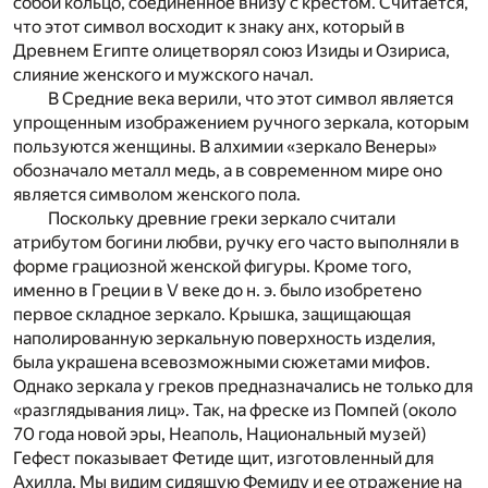
собой кольцо, соединенное внизу с крестом. Считается,
что этот символ восходит к знаку анх, который в
Древнем Египте олицетворял союз Изиды и Озириса,
слияние женского и мужского начал.
В Средние века верили, что этот символ является
упрощенным изображением ручного зеркала, которым
пользуются женщины. В алхимии «зеркало Венеры»
обозначало металл медь, а в современном мире оно
является символом женского пола.
Поскольку древние греки зеркало считали
атрибутом богини любви, ручку его часто выполняли в
форме грациозной женской фигуры. Кроме того,
именно в Греции в V веке до н. э. было изобретено
первое складное зеркало. Крышка, защищающая
наполированную зеркальную поверхность изделия,
была украшена всевозможными сюжетами мифов.
Однако зеркала у греков предназначались не только для
«разглядывания лиц». Так, на фреске из Помпей (около
70 года новой эры, Неаполь, Национальный музей)
Гефест показывает Фетиде щит, изготовленный для
Ахилла. Мы видим сидящую Фемиду и ее отражение на