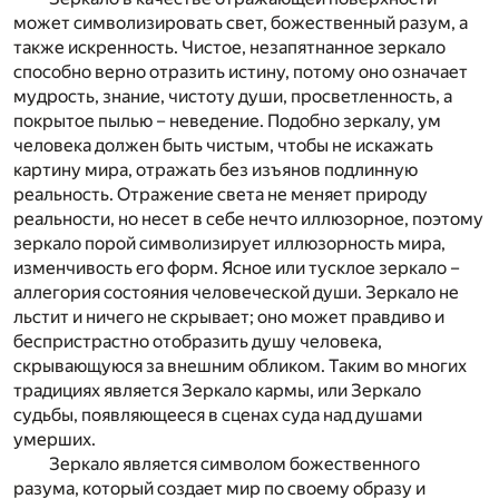
может символизировать свет, божественный разум, а
также искренность. Чистое, незапятнанное зеркало
способно верно отразить истину, потому оно означает
мудрость, знание, чистоту души, просветленность, а
покрытое пылью – неведение. Подобно зеркалу, ум
человека должен быть чистым, чтобы не искажать
картину мира, отражать без изъянов подлинную
реальность. Отражение света не меняет природу
реальности, но несет в себе нечто иллюзорное, поэтому
зеркало порой символизирует иллюзорность мира,
изменчивость его форм. Ясное или тусклое зеркало –
аллегория состояния человеческой души. Зеркало не
льстит и ничего не скрывает; оно может правдиво и
беспристрастно отобразить душу человека,
скрывающуюся за внешним обликом. Таким во многих
традициях является Зеркало кармы, или Зеркало
судьбы, появляющееся в сценах суда над душами
умерших.
Зеркало является символом божественного
разума, который создает мир по своему образу и