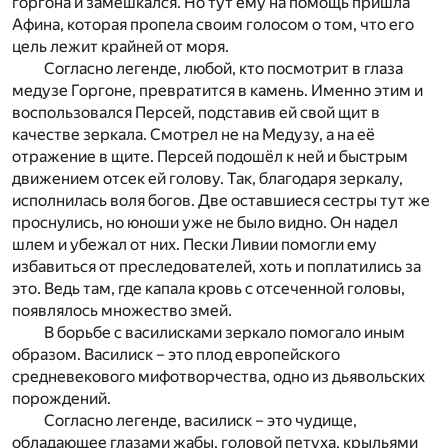
горгона и замешкался. Но тут ему на помощь пришла
Афина, которая пропела своим голосом о том, что его
цель лежит крайней от моря.
Согласно легенде, любой, кто посмотрит в глаза
медузе Горгоне, превратится в камень. Именно этим и
воспользовался Персей, подставив ей свой щит в
качестве зеркала. Смотрел не на Медузу, а на её
отражение в щите. Персей подошёл к ней и быстрым
движением отсек ей голову. Так, благодаря зеркалу,
исполнилась воля богов. Две оставшиеся сестры тут же
проснулись, но юноши уже не было видно. Он надел
шлем и убежал от них. Пески Ливии помогли ему
избавиться от преследователей, хоть и поплатились за
это. Ведь там, где капала кровь с отсеченной головы,
появлялось множество змей.
В борьбе с василисками зеркало помогало иным
образом. Василиск – это плод европейского
средневекового мифотворчества, одно из дьявольских
порождений.
Согласно легенде, василиск – это чудище,
обладающее глазами жабы, головой петуха, крыльями