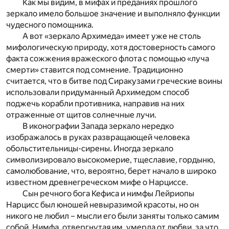
Как мы видим, в мифах и преданиях прошлого
зеркало имело большое значение и выполняло функции
чудесного помощника.
А вот «зеркало Архимеда» имеет уже не столь
мифологическую природу, хотя достоверность самого
факта сожжения вражеского флота с помощью «луча
смерти» ставится под сомнение. Традиционно
считается, что в битве под Сиракузами греческие воины
использовали придуманный Архимедом способ
поджечь корабли противника, направив на них
отраженные от щитов солнечные лучи.
В иконографии Запада зеркало нередко
изображалось в руках развращающей человека
обольстительницы-сирены. Иногда зеркало
символизировало высокомерие, тщеславие, гордыню,
самолюбование, что, вероятно, берет начало в широко
известном древнегреческом мифе о Нарциссе.
Сын речного бога Кефиса и нимфы Лейриопы
Нарцисс был юношей невыразимой красоты, но он
никого не любил – мысли его были заняты только самим
собой. Нимфа, отвергнутая им, умерла от любви, за что