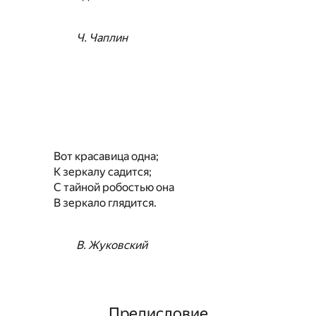
Ч. Чаплин
Вот красавица одна;
К зеркалу садится;
С тайной робостью она
В зеркало глядится.
В. Жуковский
Предисловие