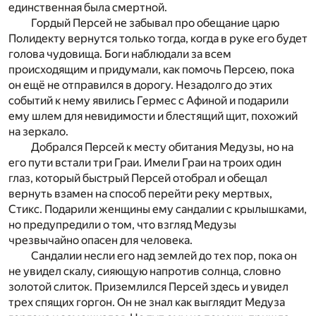
единственная была смертной.
Гордый Персей не забывал про обещание царю
Полидекту вернутся только тогда, когда в руке его будет
голова чудовища. Боги наблюдали за всем
происходящим и придумали, как помочь Персею, пока
он ещё не отправился в дорогу. Незадолго до этих
событий к нему явились Гермес с Афиной и подарили
ему шлем для невидимости и блестящий щит, похожий
на зеркало.
Добрался Персей к месту обитания Медузы, но на
его пути встали три Граи. Имели Граи на троих один
глаз, который быстрый Персей отобрал и обещал
вернуть взамен на способ перейти реку мертвых,
Стикс. Подарили женщины ему сандалии с крылышками,
но предупредили о том, что взгляд Медузы
чрезвычайно опасен для человека.
Сандалии несли его над землей до тех пор, пока он
не увидел скалу, сияющую напротив солнца, словно
золотой слиток. Приземлился Персей здесь и увидел
трех спящих горгон. Он не знал как выглядит Медуза