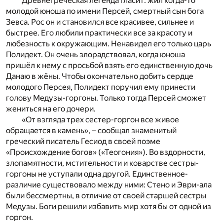
Древнегреческая легенда гласит: жил когда-то
молодой юноша по имени Персей, смертный сын бога
Зевса. Рос он и становился все красивее, сильнее и
быстрее. Его любили практически все за красоту и
любезность к окружающим. Ненавидел его только царь
Полидект. Он очень злорадствовал, когда юноша
пришёл к нему с просьбой взять его единственную дочь
Данаю в жёны. Чтобы окончательно добить сердце
молодого Персея, Полидект поручил ему принести
голову Медузы-горгоны. Только тогда Персей сможет
жениться на его дочери.
«От взгляда трех сестер-горгон все живое
обращается в камень», – сообщал знаменитый
греческий писатель Гесиод в своей поэме
«Происхождение богов» («Теогония»). Во вздорности,
злопамятности, мстительности и коварстве сестры-
горгоны не уступали одна другой. Единственное-
различие существовало между ними: Стено и Эври-ала
были бессмертны, в отличие от своей старшей сестры
Медузы. Боги решили избавить мир хотя бы от одной из
горгон.