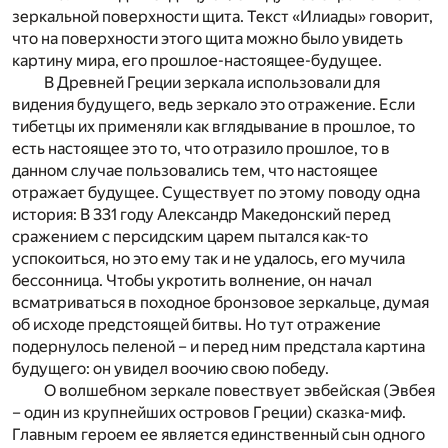
зеркальной поверхности щита. Текст «Илиады» говорит,
что на поверхности этого щита можно было увидеть
картину мира, его прошлое-настоящее-будущее.
В Древней Греции зеркала использовали для
видения будущего, ведь зеркало это отражение. Если
тибетцы их применяли как вглядывание в прошлое, то
есть настоящее это то, что отразило прошлое, то в
данном случае пользовались тем, что настоящее
отражает будущее. Существует по этому поводу одна
история: В 331 году Александр Македонский перед
сражением с персидским царем пытался как-то
успокоиться, но это ему так и не удалось, его мучила
бессонница. Чтобы укротить волнение, он начал
всматриваться в походное бронзовое зеркальце, думая
об исходе предстоящей битвы. Но тут отражение
подернулось пеленой – и перед ним предстала картина
будущего: он увидел воочию свою победу.
О волшебном зеркале повествует эвбейская (Эвбея
– один из крупнейших островов Греции) сказка-миф.
Главным героем ее является единственный сын одного