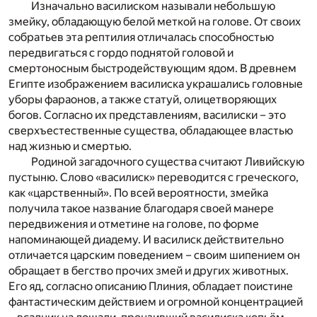
Изначально василиском называли небольшую
змейку, обладающую белой меткой на голове. От своих
собратьев эта рептилия отличалась способностью
передвигаться с гордо поднятой головой и
смертоносным быстродействующим ядом. В древнем
Египте изображением василиска украшались головные
уборы фараонов, а также статуй, олицетворяющих
богов. Согласно их представлениям, василиски – это
сверхъестественные существа, обладающее властью
над жизнью и смертью.
Родиной загадочного существа считают Ливийскую
пустыню. Слово «василиск» переводится с греческого,
как «царственный». По всей вероятности, змейка
получила такое название благодаря своей манере
передвижения и отметине на голове, по форме
напоминающей диадему. И василиск действительно
отличается царским поведением – своим шипением он
обращает в бегство прочих змей и других животных.
Его яд, согласно описанию Плиния, обладает поистине
фантастическим действием и огромной концентрацией