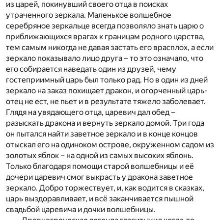
из царей, покинувший своего отца в поисках
утраченного зеркала. Маленькое волшебное
серебряное зеркальце всегда позволяло знать царю о
приближающихся врагах к границам родного царства,
тем самым никогда не давая застать его врасплох, а если
зеркало показывало лицо друга – то это означало, что
его собирается наведать один из друзей, чему
гостеприимный царь был только рад. Но в один из дней
зеркало на заказ похищает дракон, и огорченный царь-
отец не ест, не пьет и в результате тяжело заболевает.
Глядя на увядающего отца, царевич дал обед –
разыскать дракона и вернуть зеркало домой. Три года
он пытался найти заветное зеркало и в конце концов
отыскал его на одиноком острове, окруженном садом из
золотых яблок – на одной из самых высоких яблонь.
Только благодаря помощи старой волшебницы и её
дочери царевич смог выкрасть у дракона заветное
зеркало. Добро торжествует, и, как водится в сказках,
царь выздоравливает, и всё заканчивается пышной
свадьбой царевича и дочки волшебницы.