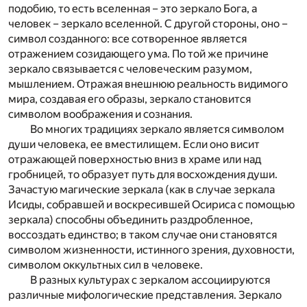
подобию, то есть вселенная – это зеркало Бога, а
человек – зеркало вселенной. С другой стороны, оно –
символ созданного: все сотворенное является
отражением созидающего ума. По той же причине
зеркало связывается с человеческим разумом,
мышлением. Отражая внешнюю реальность видимого
мира, создавая его образы, зеркало становится
символом воображения и сознания.
Во многих традициях зеркало является символом
души человека, ее вместилищем. Если оно висит
отражающей поверхностью вниз в храме или над
гробницей, то образует путь для восхождения души.
Зачастую магические зеркала (как в случае зеркала
Исиды, собравшей и воскресившей Осириса с помощью
зеркала) способны объединить раздробленное,
воссоздать единство; в таком случае они становятся
символом жизненности, истинного зрения, духовности,
символом оккультных сил в человеке.
В разных культурах с зеркалом ассоциируются
различные мифологические представления. Зеркало