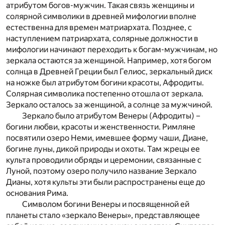
атрибутом богов-мужчин. Такая связь женщины и
солярной символики в древней мифологии вполне
естественна для времен матриархата. Позднее, с
наступлением патриархата, солярные должности в
мифологии начинают переходить к богам-мужчинам, но
зеркала остаются за женщиной. Например, хотя богом
солнца в Древней Греции был Гелиос, зеркальный диск
на ножке был атрибутом богини красоты, Афродиты.
Солярная символика постепенно отошла от зеркала.
Зеркало осталось за женщиной, а солнце за мужчиной.
Зеркало было атрибутом Венеры (Афродиты) –
богини любви, красоты и женственности. Римляне
посвятили озеро Неми, имевшее форму чаши, Диане,
богине луны, дикой природы и охоты. Там жрецы ее
культа проводили обряды и церемонии, связанные с
Луной, поэтому озеро получило название Зеркало
Дианы, хотя культы эти были распространены еще до
основания Рима.
Символом богини Венеры и посвященной ей
планеты стало «зеркало Венеры», представляющее