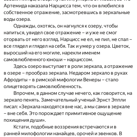
Артемида наказала Нарцисса тем, что он влюбился в
собственное отражение, засмотревшись в зеркальные
воды озера.
Однажды, охотясь, он нагнулся к озеру, чтобы
напиться, увидел свое отражение – и уже не смог
оторвать от него взгляд. Нарцисс не ел, не пил, не спал –
все глядел и глядел на себя. Так и умер у озера. Цветок,
выросший на его могиле, нарекли именем
самовлюбленного юноши – нарциссом.
Здесь озеро выступает в роли зеркала, а отражение
в озере – прообраз зеркала. Недаром зеркало в руках
Афродиты – в римской мифологии Венеры – стало
олицетворять самовлюбленность.
Впрочем, в данном случае нечего, как говорится, на
зеркало пенять. Замечательный ученый Эрнст Эппли
писал: «Зеркала находятся вне нас, а мы сами в зеркале
– вне себя. Это порождает примитивное ощущение
похищения души».
Кстати, подобные воззрения встречаются и в
ранней милофологии нанайцев, орочей и эвенков. В