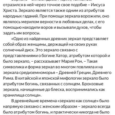
отразился в ней через точное свое подобие – Иисуса
Христа. Зеркало является также одним из атрибутов
народных гаданий. При помощи зеркала ворожили, оно
являлось мерилом верности в любовных делах, с его
помощью находили воров и вызывали духов, чтобы
задать им вопросы.
«Одно из найденных древних зеркал представляет
собой образ женщины, держащей на своих руках
солнечный диск. Это зеркало связано с
представлениями о богине Хатор, атрибутом которой и
было зеркало, – рассказывает Мария Рон, – Такая
символика и форма зеркал во многом повлияла и на
зеркала средиземноморья – Древней Греции, Древнего
Рима. В китайской и японской мифологии зеркало было
атрибутом богинь, связанных с солнцем. Бронзовые
зеркала, начищенные до блеска, воспринимались как
хранилища солнца».
В древнейшие времена «зеркало как солнце» было
напрямую связано с женским образом – зеркало всегда
было атрибутом богинь, и практически никогда не было