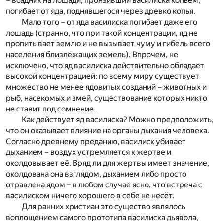
– всадник на лошади, пронзивший василиска копьём,
погибает от яда, поднявшегося через древко копья.
Мало того – от яда василиска погибает даже его
лошадь (странно, что при такой концентрации, яд не
пропитывает землю и не вызывает чуму и гибель всего
населения близлежащих земель). Впрочем, не
исключено, что яд василиска действительно обладает
высокой концентрацией: по всему миру существует
множество не менее ядовитых созданий – животных и
рыб, насекомых и змей, существование которых никто
не ставит под сомнение.
Как действует яд василиска? Можно предположить,
что он оказывает влияние на органы дыхания человека.
Согласно древнему преданию, василиск убивает
дыханием – воздух устремляется к жертве и
околдовывает её. Вряд ли для жертвы имеет значение,
околдована она взглядом, дыханием либо просто
отравлена ядом – в любом случае ясно, что встреча с
василиском ничего хорошего в себе не несёт.
Для ранних христиан это существо являлось
воплощением самого прототипа василиска дьявола,