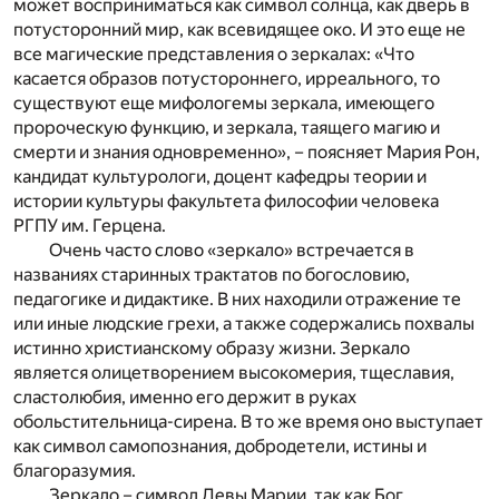
может восприниматься как символ солнца, как дверь в
потусторонний мир, как всевидящее око. И это еще не
все магические представления о зеркалах: «Что
касается образов потустороннего, ирреального, то
существуют еще мифологемы зеркала, имеющего
пророческую функцию, и зеркала, таящего магию и
смерти и знания одновременно», – поясняет Мария Рон,
кандидат культурологи, доцент кафедры теории и
истории культуры факультета философии человека
РГПУ им. Герцена.
Очень часто слово «зеркало» встречается в
названиях старинных трактатов по богословию,
педагогике и дидактике. В них находили отражение те
или иные людские грехи, а также содержались похвалы
истинно христианскому образу жизни. Зеркало
является олицетворением высокомерия, тщеславия,
сластолюбия, именно его держит в руках
обольстительница-сирена. В то же время оно выступает
как символ самопознания, добродетели, истины и
благоразумия.
Зеркало – символ Девы Марии, так как Бог