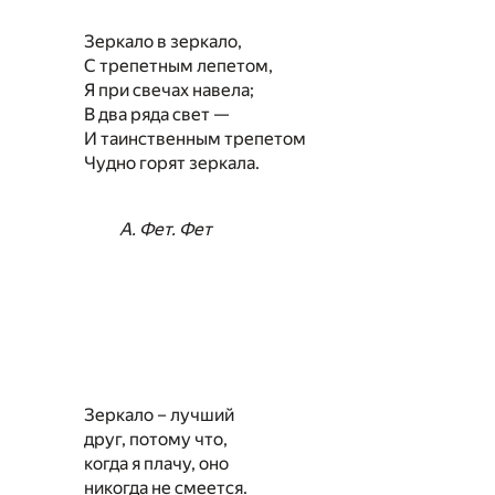
Зеркало в зеркало,
С трепетным лепетом,
Я при свечах навела;
В два ряда свет —
И таинственным трепетом
Чудно горят зеркала.
А. Фет. Фет
Зеркало – лучший
друг, потому что,
когда я плачу, оно
никогда не смеется.