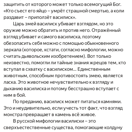
защитить от которого может только всемогущий Бог.
«Кто съест его яйцо – умрёт страшной смертью, а коли
раздавит – приползёт василиск».
Царь змей василиск убивает взглядом, но это
оружие можно обратить и против него. Отражённый
взгляд убивает и самого василиска, поэтому
обезопасить себя можно с помощью обыкновенного
зеркала (которое, кстати, согласно мифологии, можно
считать дьявольским изобретением). Вот только
неизвестно, помогли ли тайные знания жрецов тем, кто
вступал в схватку с василиском… Единственным
животным, способным противостоять змею, является
ласка. Это животное нечувствительно к взгляду и
дыханию василиска и потому бесстрашно вступает с
ним в бой.
По преданию, василиск может питаться камнями.
Это и неудивительно, если учесть тот факт, что взгляд
монстра превращает в камень всё живое.
В русской мифологии василиски – это
сверхъестественные существа, помогающие колдуну