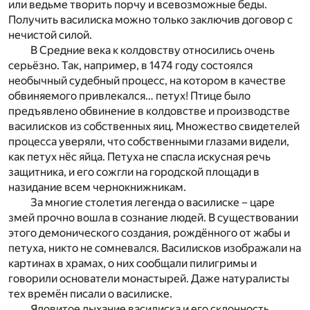
или ведьме творить порчу и всевозможные беды.
Получить василиска можно только заключив договор с
нечистой силой.
В Средние века к колдовству относились очень
серьёзно. Так, например, в 1474 году состоялся
необычный судебный процесс, на котором в качестве
обвиняемого привлекался… петух! Птице было
предъявлено обвинение в колдовстве и производстве
василисков из собственных яиц. Множество свидетелей
процесса уверяли, что собственными глазами видели,
как петух нёс яйца. Петуха не спасла искусная речь
защитника, и его сожгли на городской площади в
назидание всем чернокнижникам.
За многие столетия легенда о василиске – царе
змей прочно вошла в сознание людей. В существовании
этого демонического создания, рождённого от жабы и
петуха, никто не сомневался. Василисков изображали на
картинах в храмах, о них сообщали пилигримы и
говорили основатели монастырей. Даже натуралисты
тех времён писали о василиске.
Ядовитое дыхание василиска и его склонность