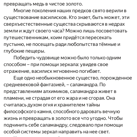
превращать медь в чистое золото.
Многие поколения наших предков свято верили в
существование василисков. Кто знает, быть может, эти
сверхъестественные существа скрываются в недрах
земли и ждут своего часа? Можно лишь посоветовать
путешественникам, коим придётся пересекать
пустыню, не посещать ради любопытства тёмные и
глубокие пещеры.
Победить чудовище можно было только одним
способом – при помощи зеркала: увидев свое
отражение, василиск мгновенно погибает.
Еще одно необыкновенное существо, порожденное
средневековой фантазией, – саламандра. По
представлениям алхимиков, саламандра живет в
пламени, не страдая от его жара и не сгорая. Она
считалась духом огня и хранителем тайны
философского камня, способного даровать вечную
жизнь и превращать в золото все что угодно. Чтобы
подчинить себе саламандру, следовало при помощи
особой системы зеркал направить на нее свет.