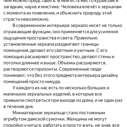
чем можно представить. В нём есть место курьёзам и
загадкам, науке и мистике. Человека влечёт к зеркалам
с момента их появления, и объяснить природу этой
страсти невозможно.
В современном интерьере зеркало несет не только
отражающие функции, оно применяется для усиления
ощущения пространства и света. Правильно
установленные зеркала раздвигают границы
помещения, делают его светлым и уютным. С его
помощью расширяют пространство, делают стены и
потолки длиннее и выше. Объемы расширяются,
растворяются горизонты. Современные люди
понимают, что без этого предмета интерьера дизайну
помещений просто никуда.
У каждого из нас есть по несколько больших и
маленьких зеркальных изделий, в которые все
привыкли смотреться при выходе из дома, и не один раз
в течение дня.
Миниатюрное зеркальце стало постоянным
атрибутом дамской сумочки. Женщины не могут
спокойно учиться, работать и просто жить, не зная, все