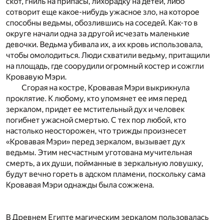
скот, гниль на припасы, лихорадку на детей, либо
сотворит еще какое-нибудь ужасное зло, на которое
способны ведьмы, обозлившись на соседей. Как-то в
округе начали одна за другой исчезать маленькие
девочки. Ведьма убивала их, а их кровь использовала,
чтобы омолодиться. Люди схватили ведьму, притащили
на площадь, где соорудили огромный костер и сожгли
Кровавую Мэри.
Сгорая на костре, Кровавая Мэри выкрикнула
проклятие. К любому, кто упомянет ее имя перед
зеркалом, придет ее мстительный дух и человек
погибнет ужасной смертью. С тех пор любой, кто
настолько неосторожен, что трижды произнесет
«Кровавая Мэри» перед зеркалом, вызывает дух
ведьмы. Этим несчастным уготована мучительная
смерть, а их души, пойманные в зеркальную ловушку,
будут вечно гореть в адском пламени, поскольку сама
Кровавая Мэри однажды была сожжена.
В Древнем Египте магическим зеркалом пользовалась