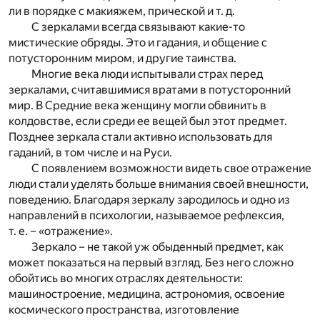
ли в порядке с макияжем, прической и т. д.
С зеркалами всегда связывают какие-то
мистические обряды. Это и гадания, и общение с
потусторонним миром, и другие таинства.
Многие века люди испытывали страх перед
зеркалами, считавшимися вратами в потусторонний
мир. В Средние века женщину могли обвинить в
колдовстве, если среди ее вещей был этот предмет.
Позднее зеркала стали активно использовать для
гаданий, в том числе и на Руси.
С появлением возможности видеть свое отражение
люди стали уделять больше внимания своей внешности,
поведению. Благодаря зеркалу зародилось и одно из
направлений в психологии, называемое рефлексия,
т. е. – «отражение».
Зеркало – не такой уж обыденный предмет, как
может показаться на первый взгляд. Без него сложно
обойтись во многих отраслях деятельности:
машиностроение, медицина, астрономия, освоение
космического пространства, изготовление