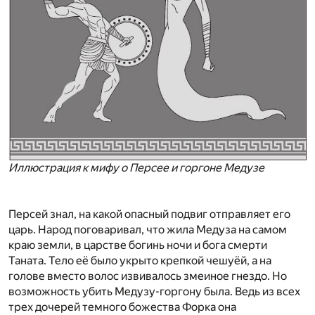
Иллюстрация к мифу о Персее и горгоне Медузе
Персей знал, на какой опасный подвиг отправляет его
царь. Народ поговаривал, что жила Медуза на самом
краю земли, в царстве богинь ночи и бога смерти
Таната. Тело её было укрыто крепкой чешуёй, а на
голове вместо волос извивалось змеиное гнездо. Но
возможность убить Медузу-горгону была. Ведь из всех
трех дочерей темного божества Форка она