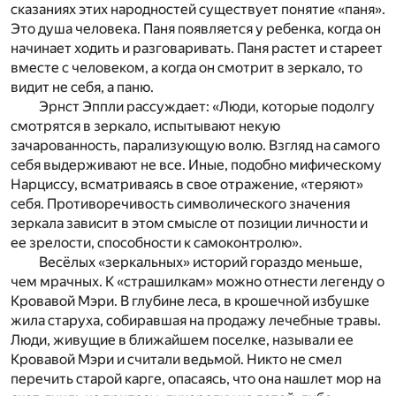
сказаниях этих народностей существует понятие «паня».
Это душа человека. Паня появляется у ребенка, когда он
начинает ходить и разговаривать. Паня растет и стареет
вместе с человеком, а когда он смотрит в зеркало, то
видит не себя, а паню.
Эрнст Эппли рассуждает: «Люди, которые подолгу
смотрятся в зеркало, испытывают некую
зачарованность, парализующую волю. Взгляд на самого
себя выдерживают не все. Иные, подобно мифическому
Нарциссу, всматриваясь в свое отражение, «теряют»
себя. Противоречивость символического значения
зеркала зависит в этом смысле от позиции личности и
ее зрелости, способности к самоконтролю».
Весёлых «зеркальных» историй гораздо меньше,
чем мрачных. К «страшилкам» можно отнести легенду о
Кровавой Мэри. В глубине леса, в крошечной избушке
жила старуха, собиравшая на продажу лечебные травы.
Люди, живущие в ближайшем поселке, называли ее
Кровавой Мэри и считали ведьмой. Никто не смел
перечить старой карге, опасаясь, что она нашлет мор на