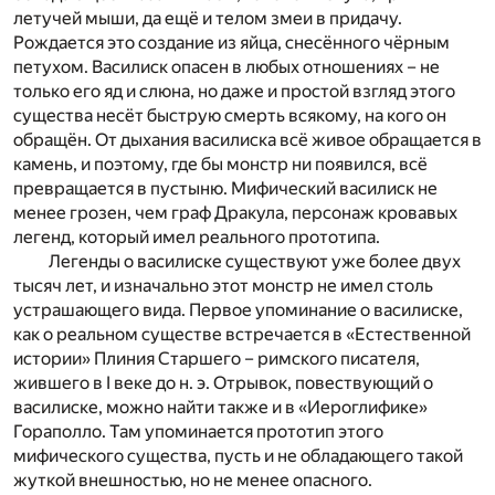
летучей мыши, да ещё и телом змеи в придачу.
Рождается это создание из яйца, снесённого чёрным
петухом. Василиск опасен в любых отношениях – не
только его яд и слюна, но даже и простой взгляд этого
существа несёт быструю смерть всякому, на кого он
обращён. От дыхания василиска всё живое обращается в
камень, и поэтому, где бы монстр ни появился, всё
превращается в пустыню. Мифический василиск не
менее грозен, чем граф Дракула, персонаж кровавых
легенд, который имел реального прототипа.
Легенды о василиске существуют уже более двух
тысяч лет, и изначально этот монстр не имел столь
устрашающего вида. Первое упоминание о василиске,
как о реальном существе встречается в «Естественной
истории» Плиния Старшего – римского писателя,
жившего в I веке до н. э. Отрывок, повествующий о
василиске, можно найти также и в «Иероглифике»
Гораполло. Там упоминается прототип этого
мифического существа, пусть и не обладающего такой
жуткой внешностью, но не менее опасного.