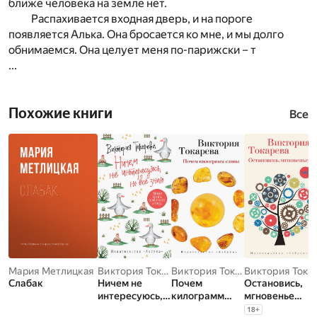
ближе человека на земле нет.
Распахивается входная дверь, и на пороге
появляется Алька. Она бросается ко мне, и мы долго
обнимаемся. Она целует меня по-парижски – т
...
Похожие книги
Все
Мария Метлицкая
Виктория Токарева
Виктория Токарева
Виктория Токарева
Слабак
Ничем не
Почем
Остановись,
интересуюсь,
килограмм
мгновенье…
но все знаю
славы
18
+