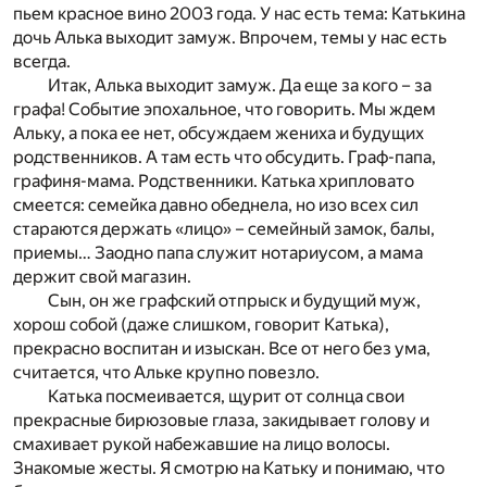
пьем красное вино 2003 года. У нас есть тема: Катькина
дочь Алька выходит замуж. Впрочем, темы у нас есть
всегда.
Итак, Алька выходит замуж. Да еще за кого – за
графа! Событие эпохальное, что говорить. Мы ждем
Альку, а пока ее нет, обсуждаем жениха и будущих
родственников. А там есть что обсудить. Граф-папа,
графиня-мама. Родственники. Катька хрипловато
смеется: семейка давно обеднела, но изо всех сил
стараются держать «лицо» – семейный замок, балы,
приемы… Заодно папа служит нотариусом, а мама
держит свой магазин.
Сын, он же графский отпрыск и будущий муж,
хорош собой (даже слишком, говорит Катька),
прекрасно воспитан и изыскан. Все от него без ума,
считается, что Альке крупно повезло.
Катька посмеивается, щурит от солнца свои
прекрасные бирюзовые глаза, закидывает голову и
смахивает рукой набежавшие на лицо волосы.
Знакомые жесты. Я смотрю на Катьку и понимаю, что