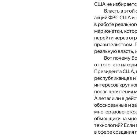
США не избираетс
Власть в этой
акций ФРС США и 
в работе реально
марионетки, котор
перейти через ог
правительством. 
реальную власть, 
Вот почему Б
от того, кто нахо
Президента США, и
республиканцев и 
интересов крупног
после прочтения 
А летали ли в дей
обоснованные и за
многоразового кос
обманщики на мног
технологий? Если 
в сфере создания 