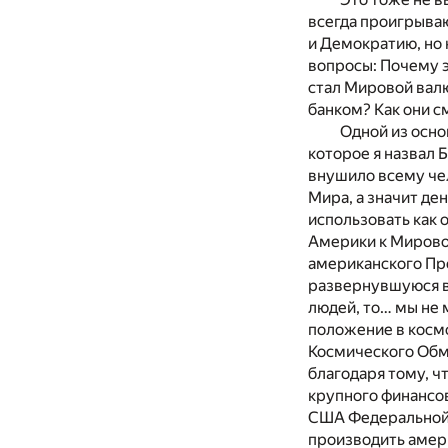
всегда проигрываю
и Демократию, но
вопросы: Почему 
стал Мировой вал
банком? Как они с
Одной из осно
которое я назвал
внушило всему чел
Мира, а значит де
использовать как 
Америки к Мировом
американского Пре
развернувшуюся в
людей, то… мы не
положение в космо
Космического Обм
благодаря тому, ч
крупного финансов
США Федеральной 
производить амери