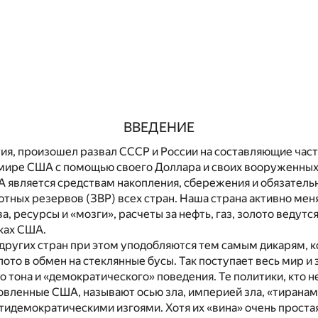
ВВЕДЕНИЕ
я, произошел развал СССР и России на составляющие част
мире США с помощью своего Доллара и своих вооруженных 
 является средствам накопления, сбережения и обязатель
тных резервов (ЗВР) всех стран. Наша страна активно мен
, ресурсы и «мозги», расчеты за нефть, газ, золото ведутся
ках США.
других стран при этом уподобляются тем самым дикарям, 
ото в обмен на стеклянные бусы. Так поступает весь мир и 
 тона и «демократического» поведения. Те политики, кто н
новленные США, называют осью зла, империей зла, «тиранам
тидемократическими изгоями. Хотя их «вина» очень проста