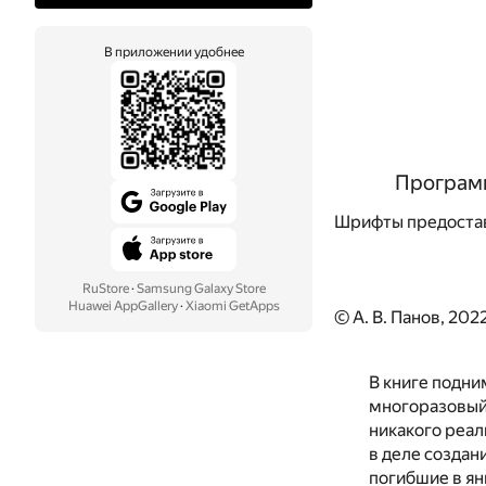
В приложении удобнее
Программ
Шрифты предоста
RuStore
·
Samsung Galaxy Store
Huawei AppGallery
·
Xiaomi GetApps
© А. В. Панов, 202
В книге подни
многоразовый,
никакого реал
в деле создан
погибшие в ян