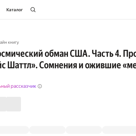
Каталог
айн книгу
смический обман США. Часть 4. П
с Шаттл». Сомнения и ожившие «м
ьный рассказчик