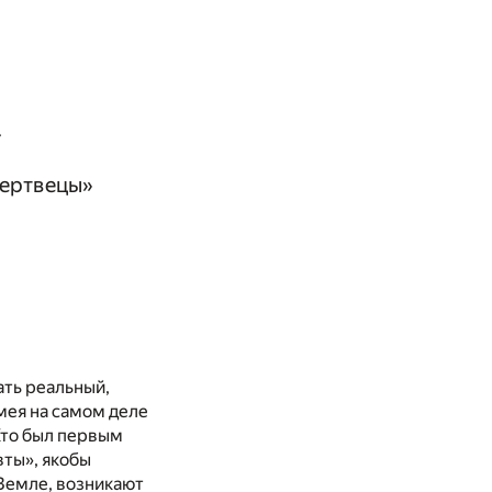
4
мертвецы»
ать реальный,
мея на самом деле
Кто был первым
вты», якобы
Земле, возникают