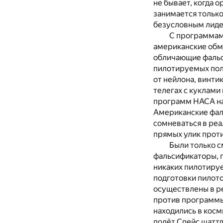
не бывает, когда 
занимается только
безусловным лиде
С программам
американские обм
обличающие фальс
пилотируемых поле
от нейлона, винти
телегах с куклами
программ НАСА на
Американские фал
сомневаться в ре
прямых улик прот
Были только 
фальсификаторы, 
никаких пилотируе
подготовки пилот
осуществлены в ре
против программы
находились в кос
полёт Спейс шаттл