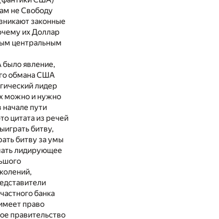
нам не Свободу
озникают законные
очему их Доллар
вым центральным
 было явление,
ого обмана США
огический лидер
их можно и нужно
 начале пути
то цитата из речей
ыиграть битву,
ать битву за умы
мать лидирующее
льшого
колений,
редставители
 частного банка
имеет право
ное правительство