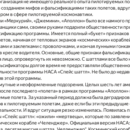
организация не имеющего реального опыта пилотируемых по
 созданием мифов и фальсификациями таких полетов, вдруг
ром в сфере пилотируемой космонавтики.
и «Меркурий», «Джемини», «Аполлон» было все намного п
анщики сами, своими руками подарили общественности пр
ификацию программы. Имеется полный «букет» признаков
тов, начиная от тепловых экранов «космических» корабле
ками и заклепками с проволочками, и кончая лунными гонка
 в кресле водителя. Основные, общие признаки фальсифика
 лицо, опровергнуть их невозможно. С шаттлами все было 
ьсификаторы долгое время не предоставляли общественно
альности программы НАСА «Спейс шаттл». Не было до неда
ив этой программы.
смутные и неоформленные подозрения. Целых шесть лет ам
после последнего «полета» в рамках программы «Аполлон»
мые полета. За указанный период должна была деградиров
ов к пилотируемым полетам, даже если бы эти предыдущие
альности. И вдруг ситуация резко изменилась. Появилась 
 «Спейс шаттл»: «ожили» «мертвецы», которые по заявле
мическом корабле «Челенджер». Официальная версия НАСА: 
а, десятая миссия шаттла „Челленджер“. Космический кора