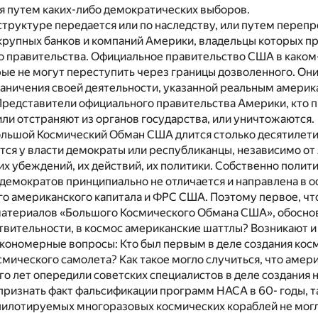
я путем каких-либо демократических выборов.
 структуре передается или по наследству, или путем переп
крупных банков и компаний Америки, владельцы которых п
го правительства. Официальное правительство США в каком
ые не могут переступить через границы дозволенного. Они
раничения своей деятельности, указанной реальным амери
Представители официального правительства Америки, кто п
или отстраняют из органов государства, или уничтожаются.
ольшой Космический Обман США длится столько десятилети
дится у власти демократы или республиканцы, независимо от
х убеждений, их действий, их политики. Собственно полит
демократов принципиально не отличается и направлена в 
о американского капитала и ФРС США. Поэтому первое, чт
материалов «Большого Космического Обмана США», обосно
ствительности, в космос американские шаттлы? Возникают и
кономерные вопросы: Кто был первым в деле создания кос
мического самолета? Как такое могло случиться, что амер
о лет опередили советских специалистов в деле создания 
признать факт фальсификации программ НАСА в 60- годы, 
пилотируемых многоразовых космических кораблей не могл