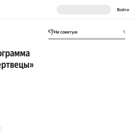
Войти
👎
Не советую
1
рограмма
ертвецы»