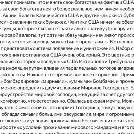
инают понимать, что менять свои богатства на фантики США
 за свои Богатства нечто более реальное, чем ничем необ
Акции, Билеты Казначейства США и другие «дырки от бубл
си» о наличии таких бумажек. Фантики США ничем не обес
безумцы, которые пытаются найти альтернативу Доллару и с
мировой валюты, тут с этими «безумцами» начинают проис
ости, которые вообще можно было представить. В отношен
т действовать система подавление и уничтожения. Набор 
чтожения противников США очень обширный. Это цветные р
ование со стороны послушных США Интерпола и Трибунала 
ние инфляции путем вливания параллельных потоков америк
ной валюты. Наконец это прямое военное вторжение. При
» бомбардировок «мирными», «умными» Бомбами, и прочее
о можно определить двумя словами: Мировое Господство. Е
ироустройстве мировой господин, живущий за счет другого
комфортно, что естественно, Сбылась вековая мечта. Мож
олучать. Само собой те, кто кормит Господина, живут похуже
, обладая самыми большими ресурсами в мире и огромными
е бюджета и условия проживания в России, если верить п
омфортных условий проживания мирового жандарма и его 
ызывает удивления, при обмене золота на стеклянные бусы