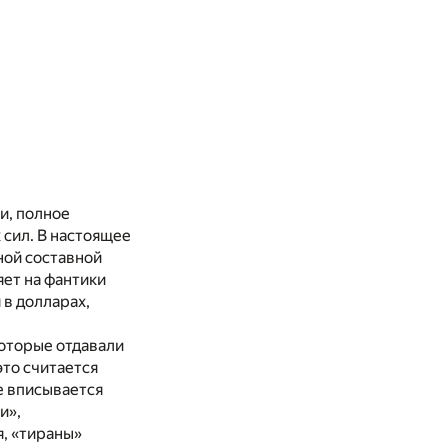
и, полное
сил. В настоящее
ной составной
яет на фантики
 в долларах,
которые отдавали
это считается
е вписывается
и»,
я, «тираны»