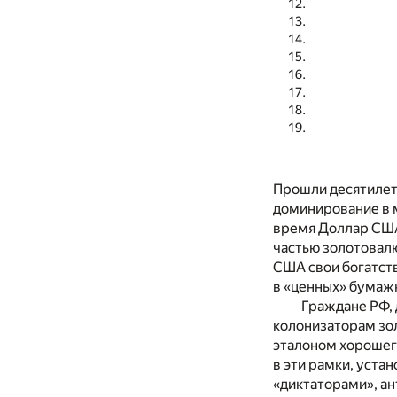
Прошли десятилети
доминирование в 
время Доллар США
частью золотовалю
США свои богатства
в «ценных» бумаж
Граждане РФ, 
колонизаторам зол
эталоном хорошего
в эти рамки, уста
«диктаторами», ан