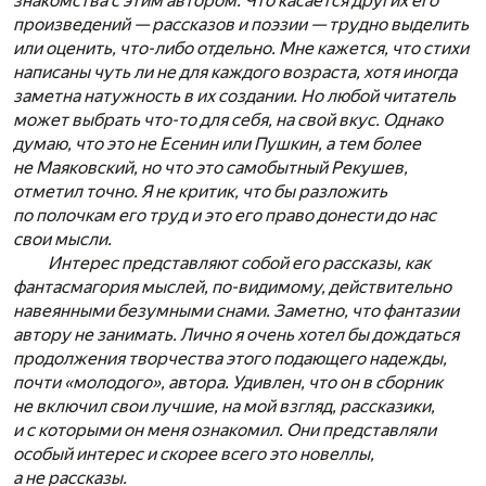
знакомства с этим автором. Что касается других его
произведений — рассказов и поэзии — трудно выделить
или оценить, что-либо отдельно. Мне кажется, что стихи
написаны чуть ли не для каждого возраста, хотя иногда
заметна натужность в их создании. Но любой читатель
может выбрать что-то для себя, на свой вкус. Однако
думаю, что это не Есенин или Пушкин, а тем более
не Маяковский, но что это самобытный Рекушев,
отметил точно. Я не критик, что бы разложить
по полочкам его труд и это его право донести до нас
свои мысли.
Интерес представляют собой его рассказы, как
фантасмагория мыслей, по-видимому, действительно
навеянными безумными снами. Заметно, что фантазии
автору не занимать. Лично я очень хотел бы дождаться
продолжения творчества этого подающего надежды,
почти «молодого», автора. Удивлен, что он в сборник
не включил свои лучшие, на мой взгляд, рассказики,
и с которыми он меня ознакомил. Они представляли
особый интерес и скорее всего это новеллы,
а не рассказы.