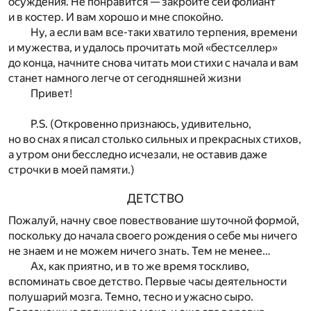
осуждения. Не понравится — закройте сей фолиант
и в костер. И вам хорошо и мне спокойно.
Ну, а если вам все-таки хватило терпения, времени
и мужества, и удалось прочитать мой «бестселлер»
до конца, начните снова читать мои стихи с начала и вам
станет намного легче от сегодняшней жизни
Привет!
P.S. (Откровенно признаюсь, удивительно,
но во снах я писал столько сильных и прекрасных стихов,
а утром они бесследно исчезали, не оставив даже
строчки в моей памяти.)
ДЕТСТВО
Пожалуй, начну свое повествование шуточной формой,
поскольку до начала своего рождения о себе мы ничего
не знаем и не можем ничего знать. Тем не менее…
Ах, как приятно, и в то же время тоскливо,
вспоминать свое детство. Первые часы деятельности
полушарий мозга. Темно, тесно и ужасно сыро.