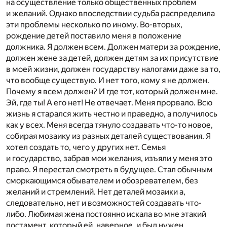
на осуществление только общественных проблем
и желаний. Однако впоследствии судьба распределила
эти проблемы несколько по иному. Во-вторых,
рождение детей поставило меня в положение
должника. Я должен всем. Должен матери за рождение,
должен жене за детей, должен детям за их присутствие
в моей жизни, должен государству налогами даже за то,
что вообще существую. И нет того, кому я не должен.
Почему я всем должен? И где тот, который должен мне.
Эй, где ты! А его нет! Не отвечает. Меня прорвало. Всю
жизнь я старался жить честно и праведно, а получилось
как у всех. Меня всегда тянуло создавать что-то новое,
собирая мозаику из разных деталей существования. Я
хотел создать то, чего у других нет. Семья
и государство, забрав мои желания, изъяли у меня это
право. Я перестал смотреть в будущее. Стал обычным
сморкающимся обывателем и обозревателем, без
желаний и стремлений. Нет деталей мозаики а,
следовательно, нет и возможностей создавать что-
либо. Любимая жена постоянно искала во мне этакий
постамент, который ей, наверное, и был нужен,