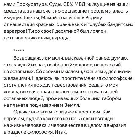
нами Прокуратура, Суды, СБУ, МВД, живущие на наши
средства, за наш счет, но решающие проблемы власть
имущих. Где ты, Мамай, спаси нашу Родину
от нашествия красных, оранжевых и голубых бандитских
варваров! Ты со своей десятиной был лоялен
по отношению к нам, народу.
*****
Возвращаясь к мысли, высказанной ранее, думаю,
что каждый из нас, особенный человек, не похожий
на остальных. Со своими мыслями, чаяниями, деяниями,
желаниями. Надеюсь, вы простите меня за философские
отступления по ходу повествования. Ведь это моя
жизнь, выхваченная осколочком из сонма жизней
остальных людей, проживающих большим табором
на планете под названием Земля.
Однако все эти мысли уже в прошлом. Как,
впрочем, судьба каждого из нас. А свои взгляды
на жизнь человека и человечества в целом я выразил
в разделе философия. Итак.