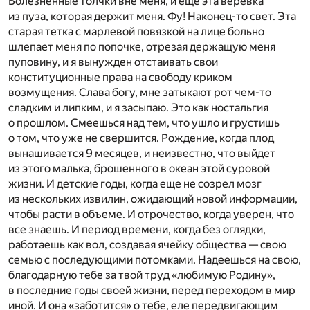
Болезненные толчки вне меня, и еще эта веревка
из пуза, которая держит меня. Фу! Наконец-то свет. Эта
старая тетка с марлевой повязкой на лице больно
шлепает меня по попочке, отрезая держащую меня
пуповину, и я вынужден отстаивать свои
конституционные права на свободу криком
возмущения. Слава богу, мне затыкают рот чем-то
сладким и липким, и я засыпаю. Это как ностальгия
о прошлом. Смеешься над тем, что ушло и грустишь
о том, что уже не свершится. Рождение, когда плод
вынашивается 9 месяцев, и неизвестно, что выйдет
из этого малька, брошенного в океан этой суровой
жизни. И детские годы, когда еще не созрел мозг
из нескольких извилин, ожидающий новой информации,
чтобы расти в объеме. И отрочество, когда уверен, что
все знаешь. И период времени, когда без оглядки,
работаешь как вол, создавая ячейку общества — свою
семью с последующими потомками. Надеешься на свою,
благодарную тебе за твой труд «любимую Родину»,
в последние годы своей жизни, перед переходом в мир
иной. И она «заботится» о тебе, еле передвигающим