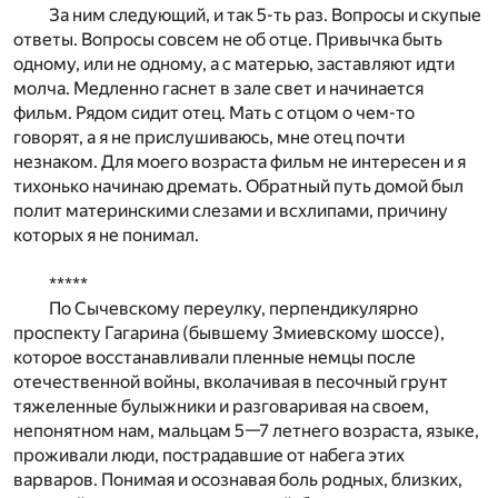
За ним следующий, и так 5-ть раз. Вопросы и скупые
ответы. Вопросы совсем не об отце. Привычка быть
одному, или не одному, а с матерью, заставляют идти
молча. Медленно гаснет в зале свет и начинается
фильм. Рядом сидит отец. Мать с отцом о чем-то
говорят, а я не прислушиваюсь, мне отец почти
незнаком. Для моего возраста фильм не интересен и я
тихонько начинаю дремать. Обратный путь домой был
полит материнскими слезами и всхлипами, причину
которых я не понимал.
*****
По Сычевскому переулку, перпендикулярно
проспекту Гагарина (бывшему Змиевскому шоссе),
которое восстанавливали пленные немцы после
отечественной войны, вколачивая в песочный грунт
тяжеленные булыжники и разговаривая на своем,
непонятном нам, мальцам 5—7 летнего возраста, языке,
проживали люди, пострадавшие от набега этих
варваров. Понимая и осознавая боль родных, близких,