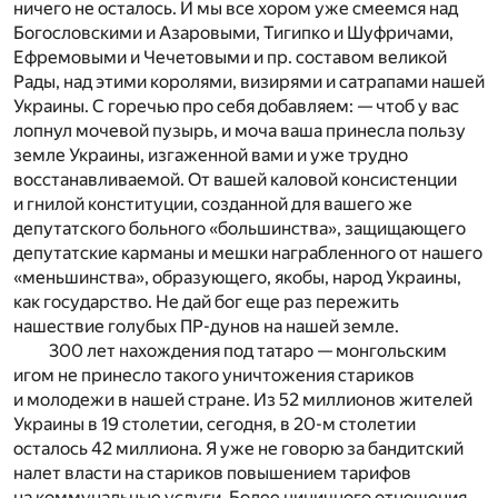
ничего не осталось. И мы все хором уже смеемся над
Богословскими и Азаровыми, Тигипко и Шуфричами,
Ефремовыми и Чечетовыми и пр. составом великой
Рады, над этими королями, визирями и сатрапами нашей
Украины. С горечью про себя добавляем: — чтоб у вас
лопнул мочевой пузырь, и моча ваша принесла пользу
земле Украины, изгаженной вами и уже трудно
восстанавливаемой. От вашей каловой консистенции
и гнилой конституции, созданной для вашего же
депутатского больного «большинства», защищающего
депутатские карманы и мешки награбленного от нашего
«меньшинства», образующего, якобы, народ Украины,
как государство. Не дай бог еще раз пережить
нашествие голубых ПР-дунов на нашей земле.
300 лет нахождения под татаро — монгольским
игом не принесло такого уничтожения стариков
и молодежи в нашей стране. Из 52 миллионов жителей
Украины в 19 столетии, сегодня, в 20-м столетии
осталось 42 миллиона. Я уже не говорю за бандитский
налет власти на стариков повышением тарифов
на коммунальные услуги. Более циничного отношения