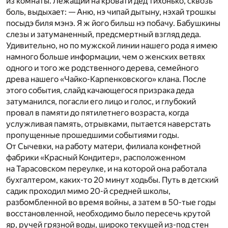
из комнаты. Лежащий на кровати дед тихонько, сквозь
боль, выдыхает: — Аню, нэ чипай дытыну, нэхай трошкы
посыдэ биля мэнэ. Я ж його бильш нэ побачу. Бабушкины
слезы и затуманенный, предсмертный взгляд деда.
Удивительно, но по мужской линии нашего рода я имею
намного больше информации, чем о женских ветвях
одного и того же родственного дерева, семейного
древа нашего «Чайко-Карпенковского» клана. После
этого события, слайд качающегося призрака деда
затуманился, погасли его лицо и голос, и глубокий
провал в памяти до пятилетнего возраста, когда
услужливая память, отрывками, пытается наверстать
пропущенные прошедшими событиями годы.
От Сычевки, на работу матери, филиала конфетной
фабрики «Красный Кондитер», расположенном
на Тарасовском переулке, и на которой она работала
бухгалтером, каких-то 20 минут ходьбы. Путь в детский
садик проходил мимо 20-й средней школы,
разбомбленной во время войны, а затем в 50-тые годы
восстановленной, необходимо было пересечь крутой
яр, ручей грязной воды, широко текущей из-под стен