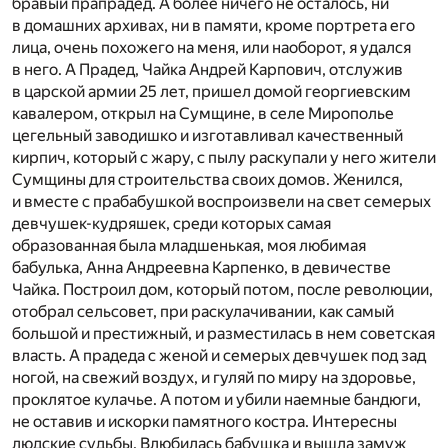
бравый прапрадед. А более ничего не осталось, ни
в домашних архивах, ни в памяти, кроме портрета его
лица, очень похожего на меня, или наоборот, я удался
в него. А Прадед, Чайка Андрей Карпович, отслужив
в царской армии 25 лет, пришел домой георгиевским
кавалером, открыл на Сумщине, в селе Мирополье
цегельный заводишко и изготавливал качественный
кирпич, который с жару, с пылу раскупали у него жители
Сумщины для строительства своих домов. Женился,
и вместе с прабабушкой воспроизвели на свет семерых
девчушек-кудряшек, среди которых самая
образованная была младшенькая, моя любимая
бабулька, Анна Андреевна Карпенко, в девичестве
Чайка. Построил дом, который потом, после революции,
отобрал сельсовет, при раскулачивании, как самый
большой и престижный, и разместилась в нем советская
власть. А прадеда с женой и семерых девчушек под зад
ногой, на свежий воздух, и гуляй по миру на здоровье,
проклятое кулачье. А потом и убили наемные бандюги,
не оставив и искорки памятного костра. Интересны
людские судьбы. Влюбилась бабушка и вышла замуж