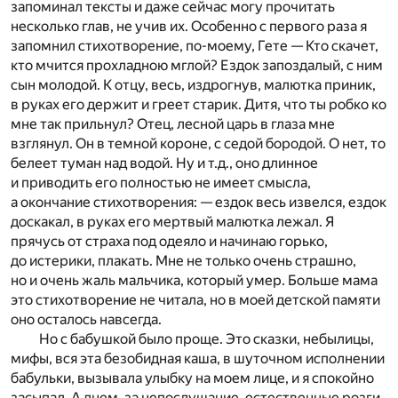
запоминал тексты и даже сейчас могу прочитать
несколько глав, не учив их. Особенно с первого раза я
запомнил стихотворение, по-моему, Гете — Кто скачет,
кто мчится прохладною мглой? Ездок запоздалый, с ним
сын молодой. К отцу, весь, издрогнув, малютка приник,
в руках его держит и греет старик. Дитя, что ты робко ко
мне так прильнул? Отец, лесной царь в глаза мне
взглянул. Он в темной короне, с седой бородой. О нет, то
белеет туман над водой. Ну и т.д., оно длинное
и приводить его полностью не имеет смысла,
а окончание стихотворения: — ездок весь извелся, ездок
доскакал, в руках его мертвый малютка лежал. Я
прячусь от страха под одеяло и начинаю горько,
до истерики, плакать. Мне не только очень страшно,
но и очень жаль мальчика, который умер. Больше мама
это стихотворение не читала, но в моей детской памяти
оно осталось навсегда.
Но с бабушкой было проще. Это сказки, небылицы,
мифы, вся эта безобидная каша, в шуточном исполнении
бабульки, вызывала улыбку на моем лице, и я спокойно
засыпал. А днем, за непослушание, естественные розги,