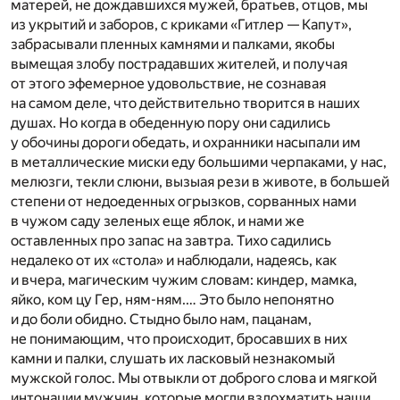
матерей, не дождавшихся мужей, братьев, отцов, мы
из укрытий и заборов, с криками «Гитлер — Капут»,
забрасывали пленных камнями и палками, якобы
вымещая злобу пострадавших жителей, и получая
от этого эфемерное удовольствие, не сознавая
на самом деле, что действительно творится в наших
душах. Но когда в обеденную пору они садились
у обочины дороги обедать, и охранники насыпали им
в металлические миски еду большими черпаками, у нас,
мелюзги, текли слюни, вызыая рези в животе, в большей
степени от недоеденных огрызков, сорванных нами
в чужом саду зеленых еще яблок, и нами же
оставленных про запас на завтра. Тихо садились
недалеко от их «стола» и наблюдали, надеясь, как
и вчера, магическим чужим словам: киндер, мамка,
яйко, ком цу Гер, ням-ням.… Это было непонятно
и до боли обидно. Стыдно было нам, пацанам,
не понимающим, что происходит, бросавших в них
камни и палки, слушать их ласковый незнакомый
мужской голос. Мы отвыкли от доброго слова и мягкой
интонации мужчин, которые могли взлохматить наши