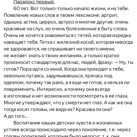
Парадокс первый.
60 лет. Вот только-только начало жизни, и на тебе.
Появление новых слов в твоем лексиконе: артрит,
одышка, астма, цирроз, артроз и многие другие, очень
красивые на слух, но очень болезненные в быту слова.
Очень не хочется знакомиться с тетей, которая изредка
навещает тебя. Тетка с железной косой, которая никогда
не здоровается, не спрашивает ни твоего имени,
не желает знать о твоих желаниях, а только кратко
произносит стандартную для нас, людей, фразу: — Ну, ты
готов? Пора идти со мной. Когда она приходит к тебе,
невольно пугаясь, задумываешься, прячась под
одеялом, почему так рано, а я еще не готов, а нельзя ли
повременить. Интересно, а почему она всегда
в изголовье и нет возможности посмотреть в ее глаза.
Многие утверждают, что у смерти нет глаз. А как же она
тогда косит головы, не видя их? Красива ли она?
А до того…
Воспитание наших детских чувств и жизненных
устоев всегда происходило через поколение, т.е. через
головы родителей, которым было недосуг, т. к. они