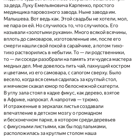
за деда, Луку Емельяновича Карпенко, простого
медянщика паровозного завода. Ныне завода им.
Малышева. Вот ведь как. Этой свадьбы не хотели, мол,
не пара он ей. Но случилось то, что случилось. Его
называли «золотыми руками». Много всякой всячины,
вплоть до самоваров, изготовленные им, после его
смерти нашли свой покой в сарайчике, а потом тихо-
тихо растворились в небытии. То — ли родственники,
то — ли соседи разобрали на память эти чудеса мастера
медных дел. Мне довелось пить чай, пахнущий костром
и цветами, из его самовара, с сапогом сверху. Было
весело, когда вся семья садилась за круглый стол,
и мячиком скакал юмор по белоснежной скатерти.
В углу зала стоял в кадке фикус, как дерево, взятое
в Африке, напрокат. А напротив — трюмо.
И отраженные в зеркалах листья создавали
впечатление в детском мозгу о громадном
и бесконечном парке, в котором среди деревьев
с фикусными листьями, как бы под пальмами,
расположилась за круглым столом наша