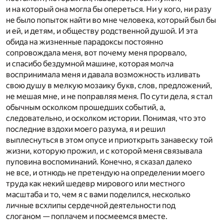
и на который она могла бы опереться. Ни у кого, ни разу
не было попыток найти во мне человека, который был бы
и ей, и детям, и обществу родственной душой. И эта
обида на жизненные парадоксы постоянно
сопровождала меня, вот почему меня прорвало,
и спасибо бездумной машине, которая молча
воспринимала меня и давала возможность изливать
свою душу в мелкую мозаику букв, слов, предложений,
не мешая мне, и не поправляя меня. По сути дела, я стал
обычным осколком прошедших событий, а,
следовательно, и осколком истории. Понимая, что это
последние вздохи моего разума, я и решил
выплеснуться в этом опусе и приоткрыть занавеску той
жизни, которую прожил, и с которой меня связывала
пуповина воспоминаний. Конечно, я сказал далеко
не все, и отнюдь не претендую на определении моего
труда как некий шедевр мирового или местного
масштаба и то, чем я с вами поделился, несколько
личные всхлипы сердечной деятельности под
слоганом — поплачем и посмеемся вместе.