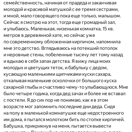
семейственность, начиная от прадеда и заканчивая
молодой и красивой матушкой с ее тремя сестрами,
и мной, мало говорящего пока еще только, малышом.
Сейчас я смотрю на этот, тогда еще громадный зал,
и улыбаюсь. Маленькая, низенькая комнатка, 15 кв.
метров в деревянной хате, но сейчас уже
по современному обложенная кирпичом, напомнила
мне это детство. Вглядываюсь на потекший потолок
и неровные стены, побеленные тысячу лет тому назад
и вдыхаю в себя запах детства. Я вижу лица моих
молодых и цветущих теток, и бабульку с дедом,
кусающую маленькими щипчиками куски сахара,
откалывая маленькие осколочки от большого куска
сахарной глыбы и счастливо чему-то улыбающуюся. Мне
было четыре годика, когда дед зачах и более не вставал
с постели. Я до сих пор не понимаю, как я в этом
возрасте мог запомнить последние дни деда. Сидя
на полу в маленькой комнатушке еще недостроенного
им дома, я пытался молотком бить по стопке кирпичей.
Бабушка, прикрикнув на меня, пытается вывести