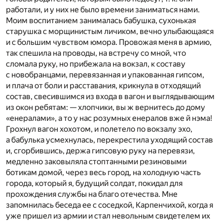
работали, и у них не было времени заниматься нами.
Моим воспитанием занималась бабушка, сухонькая
старушка с морщинистым личиком, вечно улыбающаяся
и с большим чувством юмора. Провожая меня в армию,
так спешила на проводы, на встречу со мной, что
сломала руку, но прибежала на вокзал, к составу
с новобранцами, перевязанная и упакованная гипсом,
и плача от боли и расставания, крикнула в отходящий
состав, свесившимся из входа в вагон и выглядывающим
из окон ребятам: — хлопчики, вы ж вернитесь до дому
«енералами», а то у нас розумных енералов вже й нэма!
Грохнул вагон хохотом, и полетело по вокзалу эхо,
а бабулька усмехнулась, перекрестила уходящий состав
и, сгорбившись, держа гипсовую руку на перевязи,
медленно заковыляла стоптанными резиновыми
ботикам домой, через весь город, на холодную часть
города, который я, будущий солдат, покидал для
прохождения службы на благо отечества. Мне
запомнилась беседа ее с соседкой, Карпенчихой, когда я
уже пришел из армии и стал невольным свидетелем их