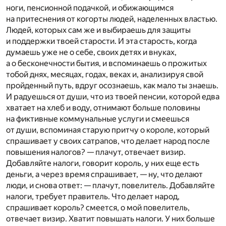
ноги, пенсионной подачкой, и обижающимся
на притеснения от когорты людей, наделенных властью.
Людей, которых сам же и выбираешь для защиты
и поддержки твоей старости. И эта старость, когда
думаешь уже не о себе, своих детях и внуках,
а о бесконечности бытия, и вспоминаешь о прожитых
тобой днях, месяцах, годах, веках и, анализируя свой
пройденный путь, вдруг осознаешь, как мало ты знаешь.
И радуешься от души, что из твоей пенсии, которой едва
хватает на хлеб и воду, отнимают больше половины
на фиктивные коммунальные услуги и смеешься
от души, вспоминая старую притчу о короле, который
спрашивает у своих сатрапов, что делает народ после
повышения налогов? — плачут, отвечает визир.
Добавляйте налоги, говорит король, у них еще есть
деньги, а через время спрашивает, — ну, что делают
люди, и снова ответ: — плачут, повелитель. Добавляйте
налоги, требует правитель. Что делает народ,
спрашивает король? смеется, о мой повелитель,
отвечает визир. Хватит повышать налоги. У них больше