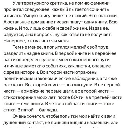
У литературного критика, не помню фамилии,
прочитал следующее: каждый пытается сочинять
и писать. Умную книгу пишет не всякий. Это классики.
А остальные домашние писаки пишут одну книгу. Всю
жизнь. И то, лишь о себе и своей жизни. Издав ее,
радуется, а на вопросы, ну как, ответа не получает.
Наверное, это касается и меня.
Тем не менее, я попытался мелкий свой труд
разделить на две книги. В первой книге и в первой ее
части определен кусочек моего жизненного пути
и личные заметки о событиях, как листки, опавшие
с древа истории. Во второй части отражены
политические и экономические наблюдения, а так же
рассказы. Во второй книге — поэзия души. В ее первой
части — армейские первые шаги, во второй части —
стихотворения моих лет, после 60-ти, а в третьей части
книге — смешинки. В четвертой части книги — тоже
стихи. В пятой — баллады.
Очень хочется, чтобы попытки мои найти с вами
душевный контакт, не приняли вид или насмешки, или