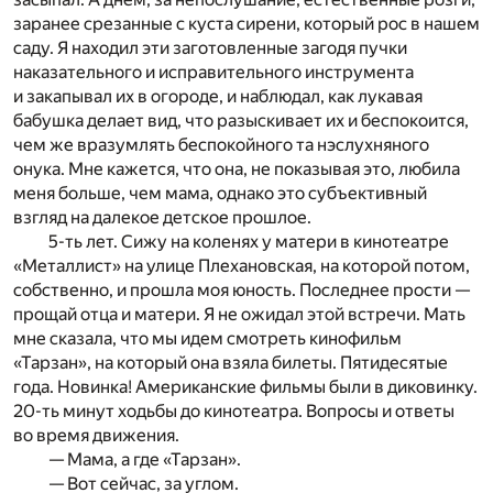
заранее срезанные с куста сирени, который рос в нашем
саду. Я находил эти заготовленные загодя пучки
наказательного и исправительного инструмента
и закапывал их в огороде, и наблюдал, как лукавая
бабушка делает вид, что разыскивает их и беспокоится,
чем же вразумлять беспокойного та нэслухняного
онука. Мне кажется, что она, не показывая это, любила
меня больше, чем мама, однако это субъективный
взгляд на далекое детское прошлое.
5-ть лет. Сижу на коленях у матери в кинотеатре
«Металлист» на улице Плехановская, на которой потом,
собственно, и прошла моя юность. Последнее прости —
прощай отца и матери. Я не ожидал этой встречи. Мать
мне сказала, что мы идем смотреть кинофильм
«Тарзан», на который она взяла билеты. Пятидесятые
года. Новинка! Американские фильмы были в диковинку.
20-ть минут ходьбы до кинотеатра. Вопросы и ответы
во время движения.
— Мама, а где «Тарзан».
— Вот сейчас, за углом.