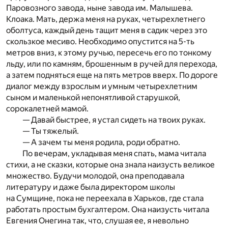
Паровозного завода, ныне завода им. Малышева.
Клоака. Мать, держа меня на руках, четырехлетнего
оболтуса, каждый день тащит меня в садик через это
скользкое месиво. Необходимо опустится на 5-ть
метров вниз, к этому ручью, пересечь его по тонкому
льду, или по камням, брошенным в ручей для перехода,
а затем подняться еще на пять метров вверх. По дороге
диалог между взрослым и умным четырехлетним
сыном и маленькой непонятливой старушкой,
сорокалетней мамой.
— Давай быстрее, я устал сидеть на твоих руках.
— Ты тяжелый.
— А зачем ты меня родила, роди обратно.
По вечерам, укладывая меня спать, мама читала
стихи, а не сказки, которые она знала наизусть великое
множество. Будучи молодой, она преподавала
литературу и даже была директором школы
на Сумщине, пока не переехала в Харьков, где стала
работать простым бухгалтером. Она наизусть читала
Евгения Онегина так, что, слушая ее, я невольно