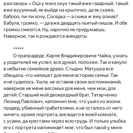
разговора. « Оцэ у мэнэ онук такый вже гааарный, такый
вже вууумный, як выйде на крылэчко, да як скаже,
бабооо, пи-пи хочу. Соседка — а скики ж ему рокив?
Бабуля, громко, — да вже двадцять пьятый пишов. И обе
громко смеются. Ну, нарочно не придумаешь.
Наверное, так и рождаются анекдоты.
*****
О прапрадеде, Карпе Владимировиче Чайка, узнать
у родителей не успел, все думал, попозже. Так и кануло
в небытие семейное древо. Стыдно. Матушка все
обещала, что напишет для меня историю семьи. Так
и не судилось. Ушла, не оставив своих воспоминаний,
наверное не мене весомых для меня, чем мои, для
детей. Старший мой двоюродный брат, Татарченко
Леонид Павлович, напомнил мне, что ушел из жизни
прадед, убиенный грабителями, и не осталось от него
ничего, кроме портрета, висящего в моей комнате,
с усами, да крестами через всю грудь. И только улыбка
его с портрета напоминает мне, что был такой у меня