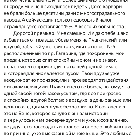
к народу мне не приходилось видеть. Даже варвары
не брали больше десятины дани с многострадального
народа. А сейчас один только подоходный налог
с граждан уже составляет 15%. А всего их больше ста…
Дорогой премьер. Мне смешно. И я даю тебе шанс
избавиться от правды, убрав меня на Пушкинский, или
другой, забытый уже цвинтарь, или на погост №5,
расположенный по пр. Гагарина, где похоронены мои
предки, которые спят спокойным сном и не знают,
к счастью, что происходит на нашей родной земле,
и которая для них является пухом. Твои друзья уже
неоднократно производили и производят эти действия
с инакомыслящими. Я уже ничего не боюсь, потому, что
одной своей ногой нахожусь там, где все прекрасно
и спокойно, другой болтаю в воздухе, а день раньше или
день позже, для меня уже безразлично. К сожалению
это не Вече, которое кануло в анналы истории
и вернулось к нам референдумом и уже, к сожалению,
не дадут его воссоздать и провести опрос о любви к вам,
по причине, уже высказанной мною выше. Это любимые