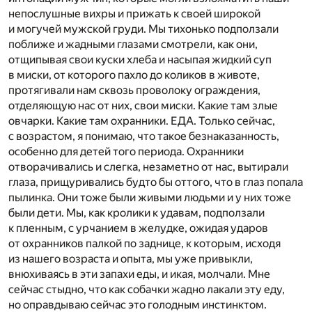
непослушные вихры и прижать к своей широкой
и могучей мужской груди. Мы тихонько подползали
поближе и жадными глазами смотрели, как они,
отщипывая свои куски хлеба и насыпая жидкий суп
в миски, от которого пахло до коликов в животе,
протягивали нам сквозь проволоку ограждения,
отделяющую нас от них, свои миски. Какие там злые
овчарки. Какие там охранники. ЕДА. Только сейчас,
с возрастом, я понимаю, что такое безнаказанность,
особенно для детей того периода. Охранники
отворачивались и слегка, незаметно от нас, вытирали
глаза, прищуривались будто бы оттого, что в глаз попала
пылинка. Они тоже были живыми людьми и у них тоже
были дети. Мы, как кролики к удавам, подползали
к пленным, с урчанием в желудке, ожидая ударов
от охранников палкой по заднице, к которым, исходя
из нашего возраста и опыта, мы уже привыкли,
внюхиваясь в эти запахи еды, и икая, молчали. Мне
сейчас стыдно, что как собачки жадно лакали эту еду,
но оправдываю сейчас это голодным инстинктом.