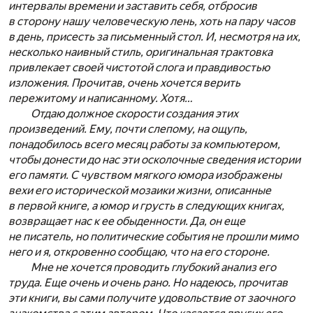
интервалы времени и заставить себя, отбросив
в сторону нашу человеческую лень, хоть на пару часов
в день, присесть за письменный стол. И, несмотря на их,
несколько наивный стиль, оригинальная трактовка
привлекает своей чистотой слога и правдивостью
изложения. Прочитав, очень хочется верить
пережитому и написанному. Хотя…
Отдаю должное скорости создания этих
произведений. Ему, почти слепому, на ощупь,
понадобилось всего месяц работы за компьютером,
чтобы донести до нас эти осколочные сведения истории
его памяти. С чувством мягкого юмора изображены
вехи его исторической мозаики жизни, описанные
в первой книге, а юмор и грусть в следующих книгах,
возвращает нас к ее обыденности. Да, он еще
не писатель, но политические события не прошли мимо
него и я, откровенно сообщаю, что на его стороне.
Мне не хочется проводить глубокий анализ его
труда. Еще очень и очень рано. Но надеюсь, прочитав
эти книги, вы сами получите удовольствие от заочного