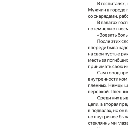
В госпиталях,
Мужчин в городе п
со снарядами, раб
В палатах гос
потемнели от нес
«Воевать бол
После этих сл
впереди была наде
на свои пустые ру
месть за погибших
принимать свою и
Сам город пре
внутренности комн
пленных. Немцы шл
веревкой. Пленные
Среди них выд
цепи, а вторая пр
в подвалах, но он
но внутри нее был
стеклянными глаза