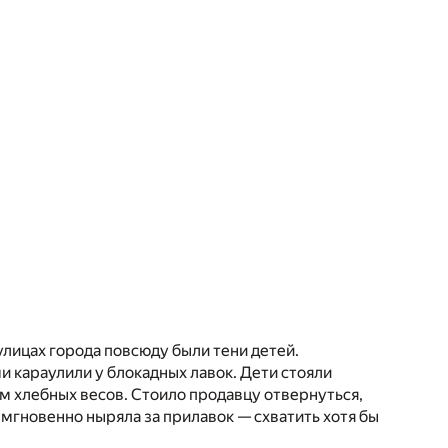
улицах города повсюду были тени детей.
и караулили у блокадных лавок. Дети стояли
 хлебных весов. Стоило продавцу отвернуться,
а мгновенно ныряла за прилавок — схватить хотя бы