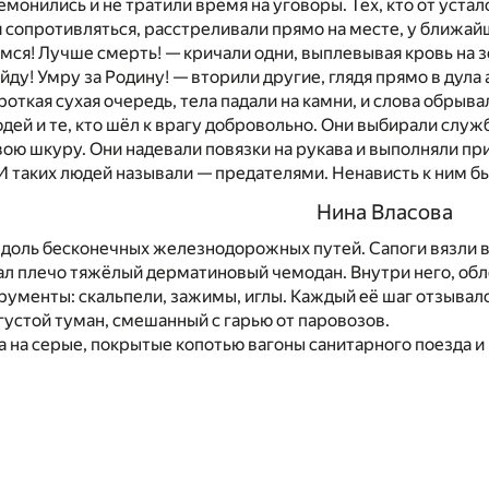
монились и не тратили время на уговоры. Тех, кто от устал
я сопротивляться, расстреливали прямо на месте, у ближай
амся! Лучше смерть! — кричали одни, выплевывая кровь на 
ойду! Умру за Родину! — вторили другие, глядя прямо в дула
откая сухая очередь, тела падали на камни, и слова обрыва
дей и те, кто шёл к врагу добровольно. Они выбирали служ
вою шкуру. Они надевали повязки на рукава и выполняли при
 таких людей называли — предателями. Ненависть к ним бы
Нина Власова
доль бесконечных железнодорожных путей. Сапоги вязли в 
ал плечо тяжёлый дерматиновый чемодан. Внутри него, об
ументы: скальпели, зажимы, иглы. Каждый её шаг отзывалс
густой туман, смешанный с гарью от паровозов.
 на серые, покрытые копотью вагоны санитарного поезда и 