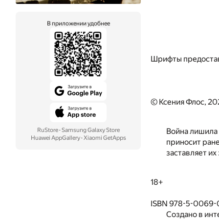
В приложении удобнее
Шрифты предоста
© Ксения Флос, 20
RuStore
·
Samsung Galaxy Store
Война лишила 
Huawei AppGallery
·
Xiaomi GetApps
приносит ране
заставляет их
18+
ISBN 978-5-0069-
Создано в инт