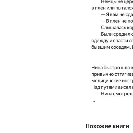
Немцы не цере
в плен или пыталс
— Я вам не сд
— В плен не п
Слышалась кор
Были среди лю
одежду и спасти с
бывшим соседям. И
Нина быстро шла в
привычно оттягив
медицинские инстр
Над путями висел 
Нина смотрела
...
Похожие книги