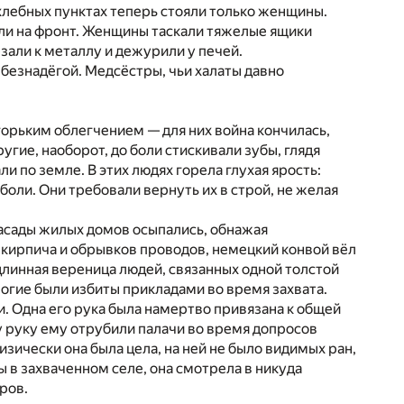
в хлебных пунктах теперь стояли только женщины.
шли на фронт. Женщины таскали тяжелые ящики
зали к металлу и дежурили у печей.
 безнадёгой. Медсёстры, чьи халаты давно
 горьким облегчением — для них война кончилась,
угие, наоборот, до боли стискивали зубы, глядя
и по земле. В этих людях горела глухая ярость:
боли. Они требовали вернуть их в строй, не желая
фасады жилых домов осыпались, обнажая
 кирпича и обрывков проводов, немецкий конвой вёл
длинная вереница людей, связанных одной толстой
огие были избиты прикладами во время захвата.
. Одна его рука была намертво привязана к общей
ту руку ему отрубили палачи во время допросов
изически она была цела, на ней не было видимых ран,
ы в захваченном селе, она смотрела в никуда
ров.