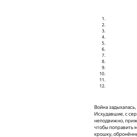
Война задыхалась,
Исхудавшие, с сер
неподвижно, приж
чтобы поправить м
крошку, обронённы