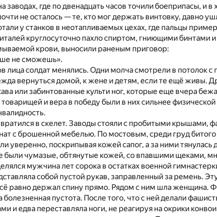
 на заводах, где по двенадцать часов точили боеприпасы, и 
очти не осталось — те, кто мог держать винтовку, давно у
отали у станков в неотапливаемых цехах, где пальцы пример
питалей круглосуточно пахло спиртом, гниющими бинтами и
мываемой крови, выносили раненым приговор:
ьше не сможешь».
ов лица солдат менялись. Одни молча смотрели в потолок с
жда вернуться домой, к жене и детям, если те ещё живы. Др
кава или забинтованные культи ног, которые еще вчера бежал
 товарищей и вера в победу были в них сильнее физической 
нвалидность.
вратился в скелет. Заводы стояли с пробитыми крышами, 
ат с брошенной мебелью. По мостовым, среди груд битого
и уверенно, поскрипывая кожей сапог, а за ними тянулась 
 были чумазые, обтянутые кожей, со впавшими щеками, мн
елялся мужчина лет сорока в остатках военной гимнастерки
едставляла собой пустой рукав, заправленный за ремень. Э
 всё равно держал спину прямо. Рядом с ним шла женщина. Ф
а болезненная пустота. После того, что с ней делали фашист
ми и едва переставляла ноги, не реагируя на окрики конвои