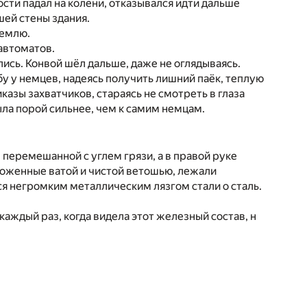
ости падал на колени, отказывался идти дальше
шей стены здания.
землю.
 автоматов.
лись. Конвой шёл дальше, даже не оглядываясь.
бу у немцев, надеясь получить лишний паёк, теплую
казы захватчиков, стараясь не смотреть в глаза
ла порой сильнее, чем к самим немцам.
перемешанной с углем грязи, а в правой руке
ложенные ватой и чистой ветошью, лежали
я негромким металлическим лязгом стали о сталь.
каждый раз, когда видела этот железный состав, н