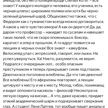
анекдоты, без него полиция вроде слепых котят – все
знают! У каждого молодого человека, его ученика, есть
черная шляпа с широкими полями или хотя бы черно-
зеленый длинный шарф. Общеизвестно также, что с
Федором как с гуманистом всегда можно договориться.
А какое у него чувство юмора! А как он дерется! Да, да,
даром что профессор – накидает по сусалам и навешает
таких люлей, что не скоро опомнишься. Боксер,
каратист и опер в прошлом. А то вдруг появится на
лекциях в черных очках! Все знают – камуфляж.
Велосипед упал с антресолей, говорит, или лыжи. Не
успел увернуться. Ха! Никто, разумеется, не верит.
Подрался с очередным
ооп…
особо опасным
преступником и теперь прикрывает синяк под глазом.
Девочки все поголовно влюблены. Да что там девочки!
Все влюблены! Его афоризмы повторяют, а лекции
цитируют к месту и не к месту. Молод, гибок, понимающ
и видит оппонента насквозь – философ! Несмотря на
легкую седину на висках… А что, даже красиво, придает
этакий академический шарм и подчеркивает сверкание
глаз. А студент Леня Лаптев, тот вообще пишет анналы и