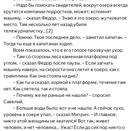
– Надо бы поискать свидетелей, вокруг озера всегда
крутятся компании подростков, может, вспомнят
машину, – сказал Федор. – Знаю я это озеро, жутковатое
место. Там несколько лет назад убили
тележурналистку…
[2]
– Помню. Твое последнее дело, – заметил капитан. –
Тогда ты еще в капитанах ходил.
Всем показалось, что в его голосе прозвучал укор.
– Там со стороны леса каменная платформа под
углом, – сказал Федор после паузы. – Если загнать
машину наверх, на скорости она слетит в озеро, как с
трамплина. Как она стояла на дне?
– Как ты и сказал, кормой к платформе, течения там
нет. Как слетела, так и стояла.
– Почему же ее раньше не нашли? – спросил
Савелий.
– Больше воды было, вот и не нашли. А сейчас сухо,
уровень в озере упал, – сказал Митрич. – И главное,
никто этой женщины не хватился! Вот так, живет
человек, и нет человека… Ужас! Если до сих пор никто о