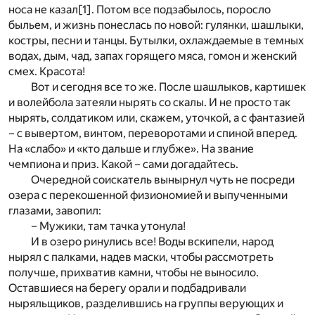
носа не казал
[1]
. Потом все подзабылось, поросло
быльем, и жизнь понеслась по новой: гулянки, шашлыки,
костры, песни и танцы. Бутылки, охлаждаемые в темных
водах, дым, чад, запах горящего мяса, гомон и женский
смех. Красота!
Вот и сегодня все то же. После шашлыков, картишек
и волейбола затеяли нырять со скалы. И не просто так
нырять, солдатиком или, скажем, уточкой, а с фантазией
– с вывертом, винтом, переворотами и спиной вперед.
На «слабо» и «кто дальше и глубже». На звание
чемпиона и приз. Какой – сами догадайтесь.
Очередной соискатель вынырнул чуть не посреди
озера с перекошенной физиономией и выпученными
глазами, завопил:
– Мужики, там тачка утонула!
И в озеро ринулись все! Воды вскипели, народ
нырял с палками, надев маски, чтобы рассмотреть
получше, прихватив камни, чтобы не выносило.
Оставшиеся на берегу орали и подбадривали
ныряльщиков, разделившись на группы верующих и