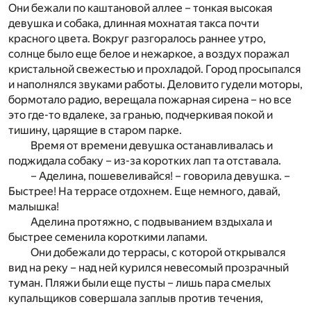
Они бежали по каштановой аллее – тонкая высокая
девушка и собака, длинная мохнатая такса почти
красного цвета. Вокруг разгоралось раннее утро,
солнце было еще белое и нежаркое, а воздух поражал
кристальной свежестью и прохладой. Город просыпался
и наполнялся звуками работы. Деловито гудели моторы,
бормотало радио, верещала пожарная сирена – но все
это где-то вдалеке, за гранью, подчеркивая покой и
тишину, царящие в старом парке.
Время от времени девушка останавливалась и
поджидала собаку – из-за коротких лап та отставала.
– Аделина, пошевеливайся! – говорила девушка. –
Быстрее! На террасе отдохнем. Еще немного, давай,
малышка!
Аделина протяжно, с подвыванием вздыхала и
быстрее семенила короткими лапами.
Они добежали до террасы, с которой открывался
вид на реку – над ней курился невесомый прозрачный
туман. Пляжи были еще пусты – лишь пара смелых
купальщиков совершала заплыв против течения,