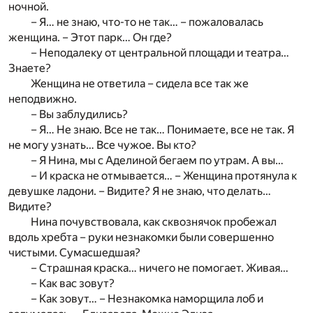
ночной.
– Я… не знаю, что-то не так… – пожаловалась
женщина. – Этот парк… Он где?
– Неподалеку от центральной площади и театра…
Знаете?
Женщина не ответила – сидела все так же
неподвижно.
– Вы заблудились?
– Я… Не знаю. Все не так… Понимаете, все не так. Я
не могу узнать… Все чужое. Вы кто?
– Я Нина, мы с Аделиной бегаем по утрам. А вы…
– И краска не отмывается… – Женщина протянула к
девушке ладони. – Видите? Я не знаю, что делать…
Видите?
Нина почувствовала, как сквознячок пробежал
вдоль хребта – руки незнакомки были совершенно
чистыми. Сумасшедшая?
– Страшная краска… ничего не помогает. Живая…
– Как вас зовут?
– Как зовут… – Незнакомка наморщила лоб и