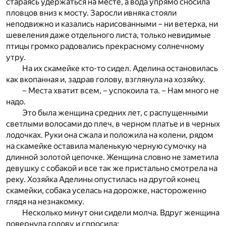
стараясь удержаться на месте, а вода упрямо сносила
пловцов вниз к мосту. Заросли ивняка стояли
неподвижно и казались нарисованными – ни ветерка, ни
шевеления даже отдельного листа, только невидимые
птицы громко радовались прекрасному солнечному
утру.
На их скамейке кто-то сидел. Аделина остановилась
как вкопанная и, задрав голову, взглянула на хозяйку.
– Места хватит всем, – успокоила та. – Нам много не
надо.
Это была женщина средних лет, с распущенными
светлыми волосами до плеч, в черном платье и в черных
лодочках. Руки она сжала и положила на колени, рядом
на скамейке оставила маленькую черную сумочку на
длинной золотой цепочке. Женщина словно не заметила
девушку с собакой и все так же пристально смотрела на
реку. Хозяйка Аделины опустилась на другой конец
скамейки, собака уселась на дорожке, настороженно
глядя на незнакомку.
Несколько минут они сидели молча. Вдруг женщина
повернула голову и спросила: