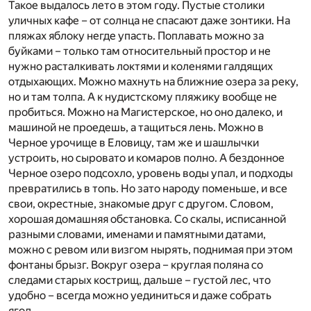
Такое выдалось лето в этом году. Пустые столики
уличных кафе – от солнца не спасают даже зонтики. На
пляжах яблоку негде упасть. Поплавать можно за
буйками – только там относительный простор и не
нужно расталкивать локтями и коленями галдящих
отдыхающих. Можно махнуть на ближние озера за реку,
но и там толпа. А к нудистскому пляжику вообще не
пробиться. Можно на Магистерское, но оно далеко, и
машиной не проедешь, а тащиться лень. Можно в
Черное урочище в Еловицу, там же и шашлычки
устроить, но сыровато и комаров полно. А бездонное
Черное озеро подсохло, уровень воды упал, и подходы
превратились в топь. Но зато народу поменьше, и все
свои, окрестные, знакомые друг с другом. Словом,
хорошая домашняя обстановка. Со скалы, исписанной
разными словами, именами и памятными датами,
можно с ревом или визгом нырять, поднимая при этом
фонтаны брызг. Вокруг озера – круглая поляна со
следами старых кострищ, дальше – густой лес, что
удобно – всегда можно уединиться и даже собрать
ягод…