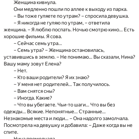
Женщина кивнула.
Они медленно пошли по аллее к выходу из парка.
– Вы тоже гуляете по утрам? – спросила девушка.
– Я никогда не гуляю по утрам, – ответила
женщина. – Я люблю поспать. Ночью смотрю кино… Есть
хорошие фильмы. Я сова.
– Сейчас семь утра…
– Семь утра? – Женщина остановилась,
уставившись в землю. – Не понимаю… Вы сказали, Нина?
Вашу маму зовут Елена?
– Нет.
– Кто ваши родители? Я их знаю?
– У меня нет родителей… Так получилось.
– Вам снятся сны?
– Иногда. Какие?
– Что вы убегаете. Чьи-то шаги… Что вы без
одежды… Всякие. Непонятные… Странные…
Незнакомые места и люди… – Она надолго замолчала.
Посмотрела на девушку и добавила: – Даже когда вы не
спите.
Нина промолчала.