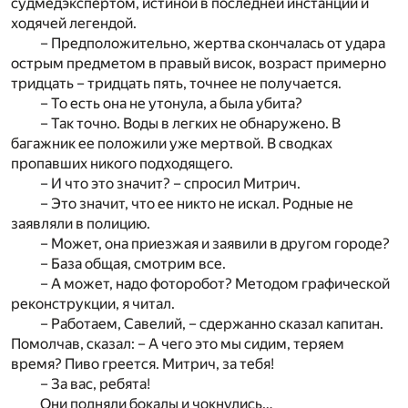
судмедэкспертом, истиной в последней инстанции и
ходячей легендой.
– Предположительно, жертва скончалась от удара
острым предметом в правый висок, возраст примерно
тридцать – тридцать пять, точнее не получается.
– То есть она не утонула, а была убита?
– Так точно. Воды в легких не обнаружено. В
багажник ее положили уже мертвой. В сводках
пропавших никого подходящего.
– И что это значит? – спросил Митрич.
– Это значит, что ее никто не искал. Родные не
заявляли в полицию.
– Может, она приезжая и заявили в другом городе?
– База общая, смотрим все.
– А может, надо фоторобот? Методом графической
реконструкции, я читал.
– Работаем, Савелий, – сдержанно сказал капитан.
Помолчав, сказал: – А чего это мы сидим, теряем
время? Пиво греется. Митрич, за тебя!
– За вас, ребята!
Они подняли бокалы и чокнулись…