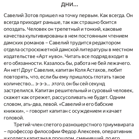
дни…
Савелий Зотов пришел на точку первым. Как всегда. Он
всегда приходит раньше, так как страшно боится
опоздать. Человек он трепетный и тонкий, каковые
качества культивированы в нем постоянным чтением
дамских романов – Савелий трудится редактором
отдела остросюжетной дамской литературы в местном
издательстве «Арт нуво». Читать все подряд входит в
его обязанности. Казалось бы, работа не бей лежачего.
Ан нет! Друг Савелия, капитан Коля Астахов, любит
повторять, что, если бы ему пришлось глотать такое
количество… э-э-э…
этого
, он бы сей секунд
застрелился. Капитан решительный и суровый человек,
скажет как отрежет, рассусоливать не будет. Одним
словом, ать-два, левой. «Савелий и его бабские
книжки», – говорит капитан с осуждением и качает
головой.
Третий член спетого разношерстного триумвирата
– профессор философии Федор Алексеев, оперативник
и коллега капитана в прошлом, сменивший, по его