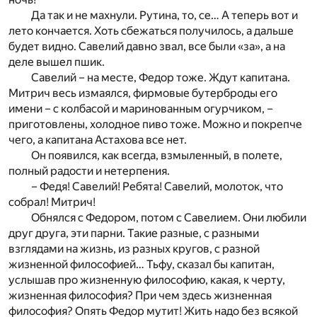
Да так и не махнули. Рутина, то, се… А теперь вот и
лето кончается. Хоть сбежаться получилось, а дальше
будет видно. Савелий давно звал, все были «за», а на
деле вышел пшик.
Савелий – на месте, Федор тоже. Ждут капитана.
Митрич весь измаялся, фирмовые бутерброды его
имени – с колбасой и маринованным огурчиком, –
приготовлены, холодное пиво тоже. Можно и покрепче
чего, а капитана Астахова все нет.
Он появился, как всегда, взмыленный, в полете,
полный радости и нетерпения.
– Федя! Савелий! Ребята! Савелий, молоток, что
собрал! Митрич!
Обнялся с Федором, потом с Савелием. Они любили
друг друга, эти парни. Такие разные, с разными
взглядами на жизнь, из разных кругов, с разной
жизненной философией… Тьфу, сказал бы капитан,
услышав про жизненную философию, какая, к черту,
жизненная философия? При чем здесь жизненная
философия? Опять Федор мутит! Жить надо без всякой