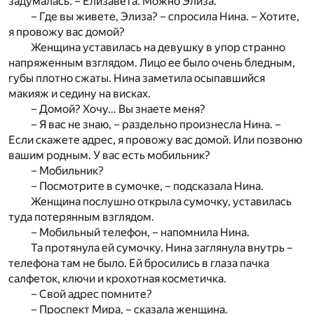
задумалась. – Елизавета. Можно Элиза.
– Где вы живете, Элиза? – спросила Нина. – Хотите,
я провожу вас домой?
Женщина уставилась на девушку в упор странно
напряженным взглядом. Лицо ее было очень бледным,
губы плотно сжаты. Нина заметила осыпавшийся
макияж и седину на висках.
– Домой? Хочу… Вы знаете меня?
– Я вас не знаю, – раздельно произнесла Нина. –
Если скажете адрес, я провожу вас домой. Или позвоню
вашим родным. У вас есть мобильник?
– Мобильник?
– Посмотрите в сумочке, – подсказала Нина.
Женщина послушно открыла сумочку, уставилась
туда потерянным взглядом.
– Мобильный телефон, – напомнила Нина.
Та протянула ей сумочку. Нина заглянула внутрь –
телефона там не было. Ей бросились в глаза пачка
салфеток, ключи и крохотная косметичка.
– Свой адрес помните?
– Проспект Мира, – сказала женщина.