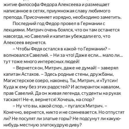
житие философа Федора Алексеева и размещает
написанное в сетях, приумножая славу любимого
препода. Присочиняет изрядно, необходимо заметить.
Последний год Федор провел в Германии с
лекциями. Митрич очень боялся, что он там останется
навсегда, но Савелий и капитан убеждали его, что
Алексеев вернется.
– Чтобы Федя остался в какой-то Германии? –
волновался Савелий. – Ни за что! Даже если… мало ли…
тут тоже много интересных людей!
– Вернется он, Митрич, даже не думай! – заверял
капитан Астахов. – Здесь родные стены, дружбаны,
Магистерское озеро, наконец. Ты, Митрич, и «Тутси»!
Куда ж ему без этих радостей? И аспиранток навалом,
прав Савелий. Да он живая легенда, студенты на руках
таскают! Не-е, вернется! Хочешь, на спор?
– Ну что вы, какой спор, – пугался Митрич. –
Конечно, вернется, никто и не сомневается. Но отпустят
ли? Не посулят ли златые горы? Не подсунут ли какую-
нибудь местную златокудрую диву?