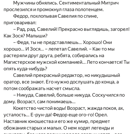
Мужчины обнялись. Сентиментальный Митрич
прослезился и промокнул глаза полотенцем.
Федор, похлопывая Савелия по спине,
приговаривал:
– Рад, рад, Савелий! Прекрасно выглядишь, загорел!
Как Зося? Малыши?
– Федя, ты не представляешь… Хорошо! Они
хорошо… И Зося… – лепетал Савелий. – Как-то мы
растеряли друг друга, ребята, собирались на
Магистерское мужской компанией… Лето кончается! Ты
опять куда-нибудь?
Савелий прекрасный редактор, но никудышный
оратор, все знают. Его нужно дослушать до конца, а
потом соображать насчет смысла.
– Никуда, Савелий, больше никуда. Соскучился по
дому. Возраст, сам понимаешь…
Кокетство чистой воды! Возраст, жажда покоя, ах,
усталость… Е-рун-да! Федор еще ого-го! Орел.
Наставник юношества и его же кумир, предмет
обожания старых и малых. О нем ходят легенды и