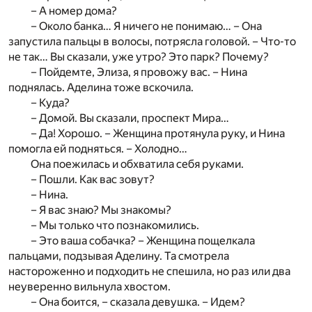
– А номер дома?
– Около банка… Я ничего не понимаю… – Она
запустила пальцы в волосы, потрясла головой. – Что-то
не так… Вы сказали, уже утро? Это парк? Почему?
– Пойдемте, Элиза, я провожу вас. – Нина
поднялась. Аделина тоже вскочила.
– Куда?
– Домой. Вы сказали, проспект Мира…
– Да! Хорошо. – Женщина протянула руку, и Нина
помогла ей подняться. – Холодно…
Она поежилась и обхватила себя руками.
– Пошли. Как вас зовут?
– Нина.
– Я вас знаю? Мы знакомы?
– Мы только что познакомились.
– Это ваша собачка? – Женщина пощелкала
пальцами, подзывая Аделину. Та смотрела
настороженно и подходить не спешила, но раз или два
неуверенно вильнула хвостом.
– Она боится, – сказала девушка. – Идем?