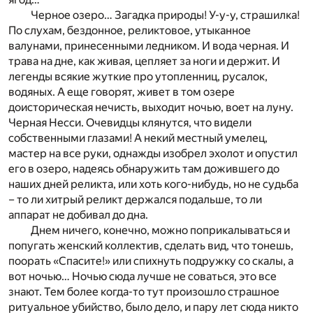
Черное озеро… Загадка природы! У-у-у, страшилка!
По слухам, бездонное, реликтовое, утыканное
валунами, принесенными ледником. И вода черная. И
трава на дне, как живая, цепляет за ноги и держит. И
легенды всякие жуткие про утопленниц, русалок,
водяных. А еще говорят, живет в том озере
доисторическая нечисть, выходит ночью, воет на луну.
Черная Несси. Очевидцы клянутся, что видели
собственными глазами! А некий местный умелец,
мастер на все руки, однажды изобрел эхолот и опустил
его в озеро, надеясь обнаружить там дожившего до
наших дней реликта, или хоть кого-нибудь, но не судьба
– то ли хитрый реликт держался подальше, то ли
аппарат не добивал до дна.
Днем ничего, конечно, можно поприкалываться и
попугать женский коллектив, сделать вид, что тонешь,
поорать «Спасите!» или спихнуть подружку со скалы, а
вот ночью… Ночью сюда лучше не соваться, это все
знают. Тем более когда-то тут произошло страшное
ритуальное убийство, было дело, и пару лет сюда никто