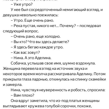
– Уже утро?
У нее был сосредоточенный немигающий взгляд, и
девушка невольно поежилась:
– Утро. Еще очень рано.
– Река пустая, никого нет… Почему? – последовал
следующий вопрос.
– Очень рано, еще холодно.
– Вы кто? Что вы здесь делаете?
– Я здесь бегаю каждое утро.
– Как вас зовут?
– Нина. А это Аделина.
Собачка, услышав свое имя, шумно вздохнула.
Женщина перевела взгляд на источник звука и
некоторое время молча рассматривала Аделину. Потом
прикрыла глаза ладонью, откинулась на спинку скамейки
и замерла.
Нина, чувствуя неуверенность и робость, спросила:
– Вам плохо?
Она вдруг заметила, что из-под платья женщины
выглядывают кружева голубой сорочки, похоже,