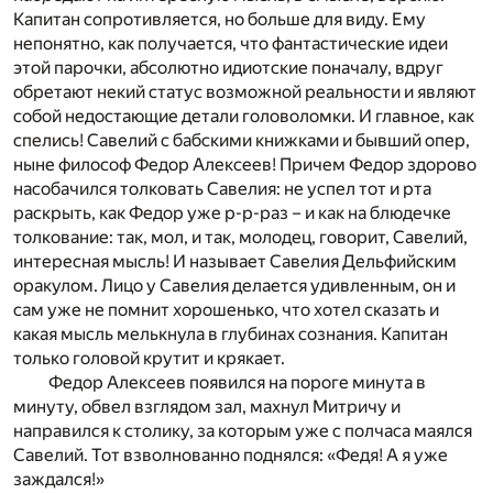
Капитан сопротивляется, но больше для виду. Ему
непонятно, как получается, что фантастические идеи
этой парочки, абсолютно идиотские поначалу, вдруг
обретают некий статус возможной реальности и являют
собой недостающие детали головоломки. И главное, как
спелись! Савелий с бабскими книжками и бывший опер,
ныне философ Федор Алексеев! Причем Федор здорово
насобачился толковать Савелия: не успел тот и рта
раскрыть, как Федор уже р-р-раз – и как на блюдечке
толкование: так, мол, и так, молодец, говорит, Савелий,
интересная мысль! И называет Савелия Дельфийским
оракулом. Лицо у Савелия делается удивленным, он и
сам уже не помнит хорошенько, что хотел сказать и
какая мысль мелькнула в глубинах сознания. Капитан
только головой крутит и крякает.
Федор Алексеев появился на пороге минута в
минуту, обвел взглядом зал, махнул Митричу и
направился к столику, за которым уже с полчаса маялся
Савелий. Тот взволнованно поднялся: «Федя! А я уже
заждался!»