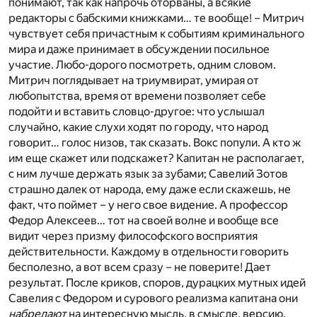
понимают, так как напрочь оторваны, а всякие
редакторы с бабскими книжками… те вообще! – Митрич
чувствует себя причастным к событиям криминального
мира и даже принимает в обсуждении посильное
участие. Любо-дорого посмотреть, одним словом.
Митрич поглядывает на триумвират, умирая от
любопытства, время от времени позволяет себе
подойти и вставить словцо-другое: что услышал
случайно, какие слухи ходят по городу, что народ
говорит… голос низов, так сказать. Вокс попули. А кто ж
им еще скажет или подскажет? Капитан не располагает,
с ним лучше держать язык за зубами; Савелий Зотов
страшно далек от народа, ему даже если скажешь, не
факт, что поймет – у него свое видение. А профессор
Федор Алексеев… тот на своей волне и вообще все
видит через призму философского восприятия
действительности. Каждому в отдельности говорить
бесполезно, а вот всем сразу – не поверите! Дает
результат. После криков, споров, дурацких мутных идей
Савелия с Федором и сурового реализма капитана они
набредают
на интересную мысль, в смысле, версию.