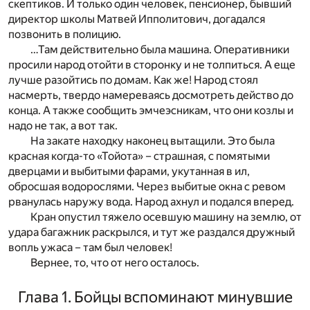
скептиков. И только один человек, пенсионер, бывший
директор школы Матвей Ипполитович, догадался
позвонить в полицию.
…Там действительно была машина. Оперативники
просили народ отойти в сторонку и не толпиться. А еще
лучше разойтись по домам. Как же! Народ стоял
насмерть, твердо намереваясь досмотреть действо до
конца. А также сообщить эмчеэсникам, что они козлы и
надо не так, а вот так.
На закате находку наконец вытащили. Это была
красная когда-то «Тойота» – страшная, с помятыми
дверцами и выбитыми фарами, укутанная в ил,
обросшая водорослями. Через выбитые окна с ревом
рванулась наружу вода. Народ ахнул и подался вперед.
Кран опустил тяжело осевшую машину на землю, от
удара багажник раскрылся, и тут же раздался дружный
вопль ужаса – там был человек!
Вернее, то, что от него осталось.
Глава 1. Бойцы вспоминают минувшие