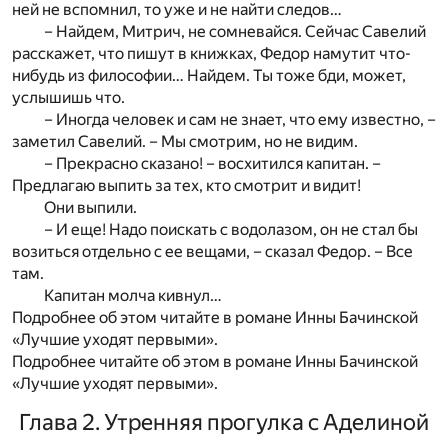
ней не вспомнил, то уже и не найти следов…
– Найдем, Митрич, не сомневайся. Сейчас Савелий
расскажет, что пишут в книжках, Федор намутит что-
нибудь из философии… Найдем. Ты тоже бди, может,
услышишь что.
– Иногда человек и сам не знает, что ему известно, –
заметил Савелий. – Мы смотрим, но не видим.
– Прекрасно сказано! – восхитился капитан. –
Предлагаю выпить за тех, кто смотрит и видит!
Они выпили.
– И еще! Надо поискать с водолазом, он не стал бы
возиться отдельно с ее вещами, – сказал Федор. – Все
там.
Капитан молча кивнул…
Подробнее об этом читайте в романе Инны Бачинской
«Лучшие уходят первыми».
Подробнее читайте об этом в романе Инны Бачинской
«Лучшие уходят первыми».
Глава 2. Утренняя прогулка с Аделиной