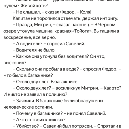
рулем? Живой хоть?
– Не слышал, – сказал Федор. – Коля!
Капитан не торопился отвечать, держал интригу.
– Правда, Митрич, – сказал наконец. – В Черном
озере утонула машина, красная «Тойота». Вытащили в
воскресенье, все верно.
– А водитель? – спросил Савелий.
– Водителя не было.
– Как же она утонула без водителя? Он что,
выскочил?
– Сколько она пробыла в воде? – спросил Федор. –
Что было в багажнике?
– Около двух лет. В багажнике…
– Около двух лет? – воскликнул Митрич. – Как это?
И никто не заявил в полицию?
– Заявили. В багажнике были обнаружены
человеческие останки.
– Почему в багажнике? – не понял Савелий.
– А что в твоих книжках?
– Убийство? – Савелий был потрясен. – Спрятали в