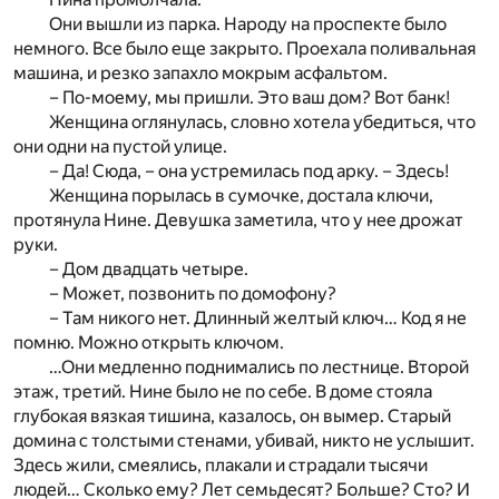
Они вышли из парка. Народу на проспекте было
немного. Все было еще закрыто. Проехала поливальная
машина, и резко запахло мокрым асфальтом.
– По-моему, мы пришли. Это ваш дом? Вот банк!
Женщина оглянулась, словно хотела убедиться, что
они одни на пустой улице.
– Да! Сюда, – она устремилась под арку. – Здесь!
Женщина порылась в сумочке, достала ключи,
протянула Нине. Девушка заметила, что у нее дрожат
руки.
– Дом двадцать четыре.
– Может, позвонить по домофону?
– Там никого нет. Длинный желтый ключ… Код я не
помню. Можно открыть ключом.
…Они медленно поднимались по лестнице. Второй
этаж, третий. Нине было не по себе. В доме стояла
глубокая вязкая тишина, казалось, он вымер. Старый
домина с толстыми стенами, убивай, никто не услышит.
Здесь жили, смеялись, плакали и страдали тысячи
людей… Сколько ему? Лет семьдесят? Больше? Сто? И