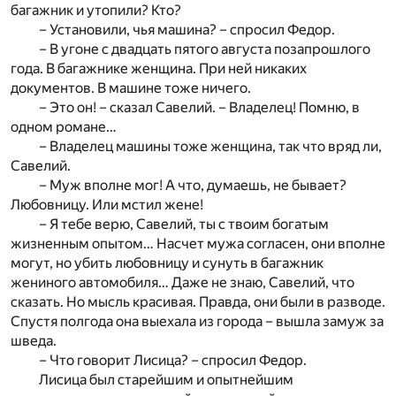
багажник и утопили? Кто?
– Установили, чья машина? – спросил Федор.
– В угоне с двадцать пятого августа позапрошлого
года. В багажнике женщина. При ней никаких
документов. В машине тоже ничего.
– Это он! – сказал Савелий. – Владелец! Помню, в
одном романе…
– Владелец машины тоже женщина, так что вряд ли,
Савелий.
– Муж вполне мог! А что, думаешь, не бывает?
Любовницу. Или мстил жене!
– Я тебе верю, Савелий, ты с твоим богатым
жизненным опытом… Насчет мужа согласен, они вполне
могут, но убить любовницу и сунуть в багажник
жениного автомобиля… Даже не знаю, Савелий, что
сказать. Но мысль красивая. Правда, они были в разводе.
Спустя полгода она выехала из города – вышла замуж за
шведа.
– Что говорит Лисица? – спросил Федор.
Лисица был старейшим и опытнейшим