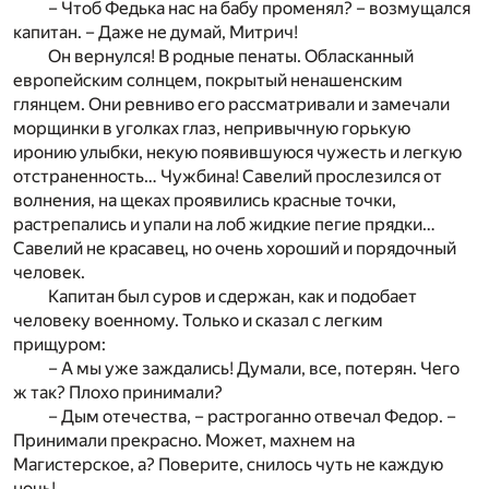
– Чтоб Федька нас на бабу променял? – возмущался
капитан. – Даже не думай, Митрич!
Он вернулся! В родные пенаты. Обласканный
европейским солнцем, покрытый ненашенским
глянцем. Они ревниво его рассматривали и замечали
морщинки в уголках глаз, непривычную горькую
иронию улыбки, некую появившуюся чужесть и легкую
отстраненность… Чужбина! Савелий прослезился от
волнения, на щеках проявились красные точки,
растрепались и упали на лоб жидкие пегие прядки…
Савелий не красавец, но очень хороший и порядочный
человек.
Капитан был суров и сдержан, как и подобает
человеку военному. Только и сказал с легким
прищуром:
– А мы уже заждались! Думали, все, потерян. Чего
ж так? Плохо принимали?
– Дым отечества, – растроганно отвечал Федор. –
Принимали прекрасно. Может, махнем на
Магистерское, а? Поверите, снилось чуть не каждую
ночь!