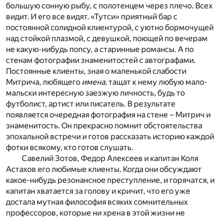
большую сонную рыбу, с полотенцем через плечо. Всех
видит. И его все видят. «Тутси» приятный бар с
постоянной солидной клиентурой, с уютно бормочущей
над стойкой плазмой, с девушкой, поющей по вечерам
не какую-нибудь попсу, а старинные романсы. А по
стенам фотографии знаменитостей с автографами.
Постоянные клиенты, зная о маленькой слабости
Митрича, любящего
имена,
тащат к нему любую мало-
мальски интересную заезжую личность, будь то
футболист, артист или писатель. В результате
появляется очередная фотография на стене – Митрич и
знаменитость. Он прекрасно помнит обстоятельства
эпохальной встречи и готов рассказать историю каждой
фотки всякому, кто готов слушать.
Савелий Зотов, Федор Алексеев и капитан Коля
Астахов его любимые клиенты. Когда они обсуждают
какое-нибудь резонансное преступление, и горячатся, и
капитан хватается за голову и кричит, что его уже
достала мутная философия всяких сомнительных
профессоров, которые ни хрена в этой жизни не