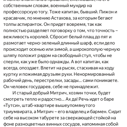
собственным словам, военный мундир на
профессорскую тогу. Тоже капитан, бывший. Пижон и
красавчик, по мнению Астахова, за которым бегают
толпы аспиранток. Он придет вовремя, так как
полностью разделяет поговорку о том, что точность –
вежливость королей. Сбросит белый плащ до пят и
размотает черно-зеленый длинный шарф, если дело
происходит осенью или зимой, а широкополую черную
шляпу положит рядом на свободный стул, чтобы не
сперли, как уже было однажды. А вот капитан, как
всегда, опоздает. Влетит на рысях, стаскивая на ходу
куртку и пожимая друзьям руки. Ненормированный
рабочий день, перестрелки, засады… сами понимаете.
Он человек государев, себе не принадлежит.
И старый добрый Митрич, хозяин точки, будет
смотреть тепло и радостно… Ах да! Речь идет о баре
«Тутси», штаб-квартире вышеупомянутого
триумвирата, а Митрич – его владелец и бармен. Сидит
себе на высоком табурете за сверкающей стойкой на
фоне разноцветных винных сосудов, напоминая собой