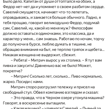
Было дело. Капитан от души оттоптался на обоих, а
Федор нет-нет да и упомянет о своем разбитом сердце.
Савелий смущается, начинает что-то лепетать,
оправдываясь, и заикается больше обычного. Ладно, я
тебя прощаю, говорит великодушно Федор, подумай
сам, Савелий, ну, какой из меня муж? Философам
должно оставаться одиночками, это классика, да и
характер у меня… сам знаешь. Работаю по ночам, торчу
до полуночи в бурсе, люблю думать в тишине, не
обращаю внимания на быт, не терплю тряпок и щебета…
Никакая женщина не выдержит, сбежит.
– Ребята! – Митрич вырос у их столика. – Я тут вам
пивка и закусить! Давненько вас не было! Может,
покрепче?
– Митрич! Сколько лет, сколько… Пиво нормально,
жарко. Посиди с нами.
Митрич споро разгрузил тележку и присел на
свободный стул. Обвел компанию взглядом и сказал:
– Это правда, что в Черном озере утонула машина?
Говорят, в воскресенье вытащили.
– Какая машина? – удивился Савелий. – Пьяный за