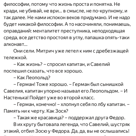
философии, потому что жизнь проста и понятна. Не
кради, не убивай, не ври… в смысле, не по-крупному, и
так далее. Не нами испокон веков придумано. И не надо
будет никакой философии. А то насочиняли, понимаешь,
оправданий: менталитет преступника, неподходящая
среда, все детство простоял в углу, папашка опять-таки
алконавт…
Они сели. Митрич уже летел к ним с дребезжащей
тележкой.
– Как жизнь? – спросил капитан, и Савелий
поспешил сказать, что все хорошо.
– Как Леопольд?
– Герман! Тоже хорошо. – Герман был сынишкой
Савелия, капитан упорно называл его Леопольдом. – И
Настенька! Пойдет уже во второй класс.
– Герман, конечно! – хлопнул себя по лбу капитан. –
Память ни к черту. Как Зося?
– Такая же красавица? – поддержал друга Федор.
В их кругу бытовала легенда, что Савелий, шустряк
этакий, отбил Зосю у Федора. Да, да, вы не ослышались!