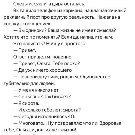
Слезы иссякли, а дыра осталась.
Вытащила телефон из кармана, нашла навязчивый
рекламный пост про другую реальность. Нажала на
кнопку «сообщение».
— Вы одиноки? Ваша жизнь не имеет смысла?
Хотите что-то поменять? Если да, напишите нам.
Что написать? Начну с простого:
— Привет.
Ответ пришел мгновенно:
— Привет, Ольга. Тебе плохо?
— Да уж ничего хорошего
— Позвони друзьям, родным. Одиночество
губительно для людей.
— У меня никого нет.
— Серьезно? Так бывает?
— Я сирота.
— И сколько тебе лет, сирота?
— Сегодня исполнилось 40.
— Многовато... Ну поздравляю что ли. Здоровья
тебе, Ольга, и долгих лет жизни!