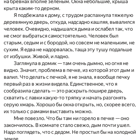
на бревнах вполне зеленым. Окна небольшие, крыша
крыта каким-то дерном.
Я подбежала к дому, с трудом распахнула тяжелую
деревянную дверь, откуда, надсадно кашляя, вывалился
человек. Очевидно, надышался дыма и ослабел так, что
не смог выбраться самостоятельно. Человек был
старым, седым и с бородой, но совсем не маленьким, не
сухим. Я едва не надорвалась, таща эту тушу подальше
от избушки. Живой, и ладно.
Заглянула в домик — там очень дымно, но огня не
видно. Значит, проблема в печке, из которой этот дым и
валил. Что делать с печкой, я не знала, я вообще печку
первый раз в жизни видела. Единственное, что я
сообразила сделать — это раскрыть пошире дверь,
схватить с лавки какую-то тряпку и начать разгонять
серую хмарь. Хорошо бы окна открыть, но, скорее всего,
их только с рамами выставить можно.
Мне повезло. Что бы там ни горело в печке — оно
закончилось. В комнате стало свежо, дым почти ушел.
Надо поглядеть, что с дедом. Не простыл бы на холодной
земле.