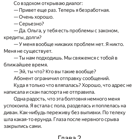
Со вздохом открываю диалог:
— Привет еще раз. Теперь я безработная.
— Очень хорошо.
— Серьезно?
— Да. Ольга, у тебя есть проблемы с законом,
кредиты, долги?
— У меня вообще никаких проблем нет. Я никто.
Меня не существует.
— Ты нам подходишь. Мы свяжемся с тобой в
ближайшее время.
— Эй, ты что? Кто вы такие вообще?
Абонент ограничил отправку сообщений.
Куда я только что вляпалась? Хорошо, что адрес не
написала и скан паспорта не отправила.
Одна радость, что эта болтовня немного меня
успокоила. Я встала с пола, разделась и поплелась на
диван. Как-нибудь переживу без выпивки. По телеку
шла какая-то ерунда. Глаза после нервного срыва
закрылись сами.
Глава 2