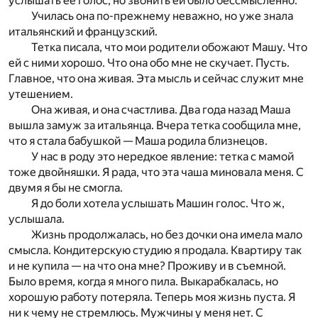
услышать ее голос, но звонить ей было бессмысленно.
Училась она по-прежнему неважно, но уже знала
итальянский и французский.
Тетка писала, что мои родители обожают Машу. Что
ей с ними хорошо. Что она обо мне не скучает. Пусть.
Главное, что она живая. Эта мысль и сейчас служит мне
утешением.
Она живая, и она счастлива. Два года назад Маша
вышла замуж за итальянца. Вчера тетка сообщила мне,
что я стала бабушкой — Маша родила близнецов.
У нас в роду это нередкое явление: тетка с мамой
тоже двойняшки. Я рада, что эта чаша миновала меня. С
двумя я бы не смогла.
Я до боли хотела услышать Машин голос. Что ж,
услышала.
Жизнь продолжалась, но без дочки она имела мало
смысла. Кондитерскую студию я продала. Квартиру так
и не купила — на что она мне? Проживу и в съемной.
Было время, когда я много пила. Выкарабкалась, но
хорошую работу потеряла. Теперь моя жизнь пуста. Я
ни к чему не стремлюсь. Мужчины у меня нет. С