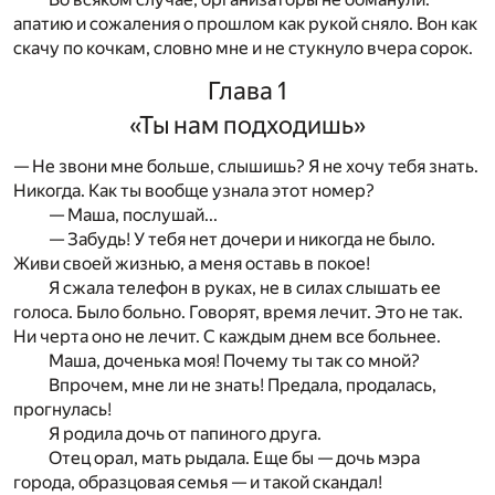
апатию и сожаления о прошлом как рукой сняло. Вон как
скачу по кочкам, словно мне и не стукнуло вчера сорок.
Глава 1
«Ты нам подходишь»
— Не звони мне больше, слышишь? Я не хочу тебя знать.
Никогда. Как ты вообще узнала этот номер?
— Маша, послушай...
— Забудь! У тебя нет дочери и никогда не было.
Живи своей жизнью, а меня оставь в покое!
Я сжала телефон в руках, не в силах слышать ее
голоса. Было больно. Говорят, время лечит. Это не так.
Ни черта оно не лечит. С каждым днем все больнее.
Маша, доченька моя! Почему ты так со мной?
Впрочем, мне ли не знать! Предала, продалась,
прогнулась!
Я родила дочь от папиного друга.
Отец орал, мать рыдала. Еще бы — дочь мэра
города, образцовая семья — и такой скандал!