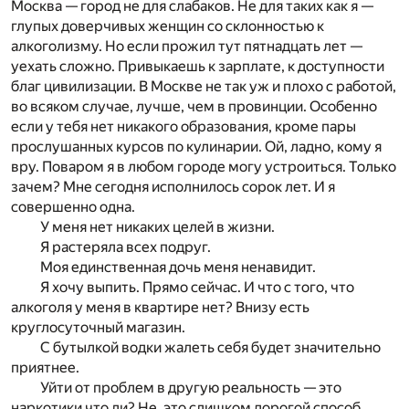
Москва — город не для слабаков. Не для таких как я —
глупых доверчивых женщин со склонностью к
алкоголизму. Но если прожил тут пятнадцать лет —
уехать сложно. Привыкаешь к зарплате, к доступности
благ цивилизации. В Москве не так уж и плохо с работой,
во всяком случае, лучше, чем в провинции. Особенно
если у тебя нет никакого образования, кроме пары
прослушанных курсов по кулинарии. Ой, ладно, кому я
вру. Поваром я в любом городе могу устроиться. Только
зачем? Мне сегодня исполнилось сорок лет. И я
совершенно одна.
У меня нет никаких целей в жизни.
Я растеряла всех подруг.
Моя единственная дочь меня ненавидит.
Я хочу выпить. Прямо сейчас. И что с того, что
алкоголя у меня в квартире нет? Внизу есть
круглосуточный магазин.
С бутылкой водки жалеть себя будет значительно
приятнее.
Уйти от проблем в другую реальность — это
наркотики что ли? Не, это слишком дорогой способ