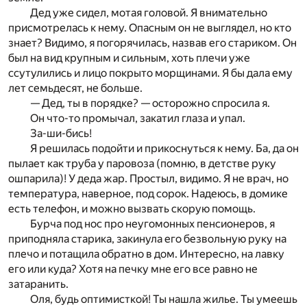
Дед уже сидел, мотая головой. Я внимательно
присмотрелась к нему. Опасным он не выглядел, но кто
знает? Видимо, я погорячилась, назвав его стариком. Он
был на вид крупным и сильным, хоть плечи уже
ссутулились и лицо покрыто морщинами. Я бы дала ему
лет семьдесят, не больше.
— Дед, ты в порядке? — осторожно спросила я.
Он что-то промычал, закатил глаза и упал.
За-ши-бись!
Я решилась подойти и прикоснуться к нему. Ба, да он
пылает как труба у паровоза (помню, в детстве руку
ошпарила)! У деда жар. Простыл, видимо. Я не врач, но
температура, наверное, под сорок. Надеюсь, в домике
есть телефон, и можно вызвать скорую помощь.
Бурча под нос про неугомонных пенсионеров, я
приподняла старика, закинула его безвольную руку на
плечо и потащила обратно в дом. Интересно, на лавку
его или куда? Хотя на печку мне его все равно не
затаранить.
Оля, будь оптимисткой! Ты нашла жилье. Ты умеешь