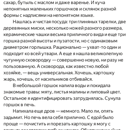
сахар, бутыль с маслом и даже варенье. И куча
непонятных маленьких горшочков и склянок разной
формы с надписями на непонятном языке.
Нашлась и чистая посуда: три глиняных тарелки, две
деревянных миски, несколько ножей разного размера,
керамические чашки весьма приличного вида и еще три
горшка разной высоты и пузатости, но с одинаковым
диаметром горлышка. Рационально — ухват-то один и
подходит ко всей утвари. А еще я нашла великолепную
чугунную сковородку — совершенно новую, ни разу не
пользованную. А сковорода, как известно любой
хозяйке, — вещь универсальная. Хочешь, картошку
жарь, хочешь, от насильников отбивайся.
В небольшой горшок налила воды и покидала
знакомые травы: мяту, листья малины и липовый цвет.
Остальное я идентифицировать затруднялась. Сунула
горшок в печь.
Напихала еще дров — немного. Мало ли, опять
задымит. Но печь вела себя прилично. С едой было
проще — почистить и порезать картошку я могу с