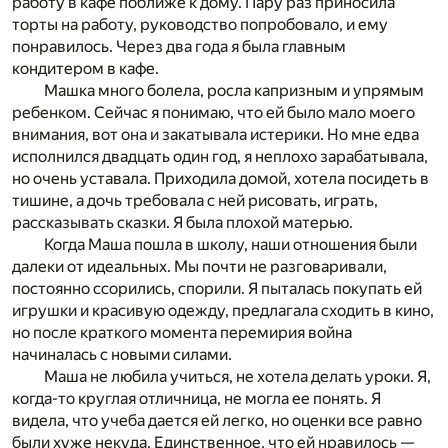
работу в кафе поближе к дому. Пару раз приносила
торты на работу, руководство попробовало, и ему
понравилось. Через два года я была главным
кондитером в кафе.
Машка много болела, росла капризным и упрямым
ребенком. Сейчас я понимаю, что ей было мало моего
внимания, вот она и закатывала истерики. Но мне едва
исполнился двадцать один год, я неплохо зарабатывала,
но очень уставала. Приходила домой, хотела посидеть в
тишине, а дочь требовала с ней рисовать, играть,
рассказывать сказки. Я была плохой матерью.
Когда Маша пошла в школу, наши отношения были
далеки от идеальных. Мы почти не разговаривали,
постоянно ссорились, спорили. Я пыталась покупать ей
игрушки и красивую одежду, предлагала сходить в кино,
но после краткого момента перемирия война
начиналась с новыми силами.
Маша не любила учиться, не хотела делать уроки. Я,
когда-то круглая отличница, не могла ее понять. Я
видела, что учеба дается ей легко, но оценки все равно
были хуже некуда. Единственное, что ей нравилось —