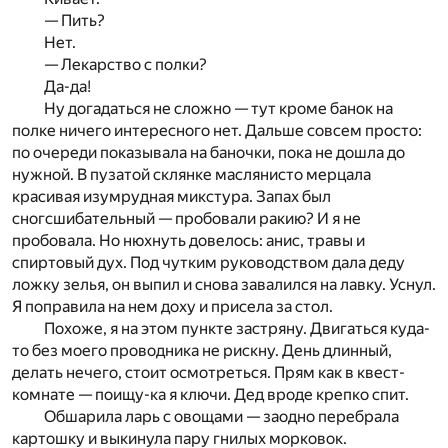
— Пить?
Нет.
— Лекарство с полки?
Да-да!
Ну догадаться не сложно — тут кроме банок на
полке ничего интересного нет. Дальше совсем просто:
по очереди показывала на баночки, пока не дошла до
нужной. В пузатой склянке маслянисто мерцала
красивая изумрудная микстура. Запах был
сногсшибательный — пробовали ракию? И я не
пробовала. Но нюхнуть довелось: анис, травы и
спиртовый дух. Под чутким руководством дала деду
ложку зелья, он выпил и снова завалился на лавку. Уснул.
Я поправила на нем доху и присела за стол.
Похоже, я на этом пункте застряну. Двигаться куда-
то без моего проводника не рискну. День длинный,
делать нечего, стоит осмотреться. Прям как в квест-
комнате — поищу-ка я ключи. Дед вроде крепко спит.
Обшарила ларь с овощами — заодно перебрала
картошку и выкинула пару гнилых морковок.