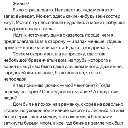
Жилье?
Было страшновато. Неизвестно, куда меня этот
запах выведет. Может, здесь какие-нибудь зэки костер
жгут. Может, тут лесоповал недалеко. А может, избушка
на курьих ножках, ха-ха!
Идти к источнику дыма оказалось проще, чем я
предполагала. Шаг в сторону — и запах меньше. Идешь
прямо — вроде усиливается. Я даже взбодрилась.
Совсем скоро я вышла на просеку, где стоял
небольшой бревенчатый дом, из трубы которого и
валил дым. Дыма было даже слишком много. Даже мне,
городской жительнице, было понятно, что это
непорядок.
Я так понимаю, домик — мой чек-пойнт? Тогда
почему он горит? Очередное испытание? А вдруг там
люди?
Дом был не похож на времянку, скорее на довольно
старое, но ухоженное жилище какого-то лесника. Стены
были серые, щели между рассохшимися бревнами
заткнуты бурым мхом, а кое-где ближе к земле мох был