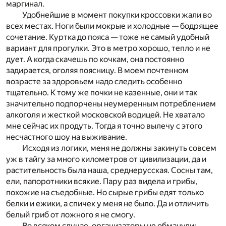
маргинал.
Удобнейшие в момент покупки кроссовки жали во
всех местах. Ноги были мокрые и холодные — бодрящее
сочетание. Куртка до пояса — тоже не самый удобный
вариант для прогулки. Это в метро хорошо, тепло и не
дует. А когда скачешь по кочкам, она постоянно
задирается, оголяя поясницу. В моем почтенном
возрасте за здоровьем надо следить особенно
тщательно. К тому же почки не казенные, они и так
значительно подпорчены неумеренным потреблением
алкоголя и жесткой московской водицей. Не хватало
мне сейчас их продуть. Тогда я точно вылечу с этого
несчастного шоу на выживание.
Исходя из логики, меня не должны закинуть совсем
уж в тайгу за много километров от цивилизации, да и
растительность была наша, среднерусская. Сосны там,
ели, папоротники всякие. Пару раз видела и грибы,
похожие на съедобные. Но сырые грибы едят только
белки и ежики, а спичек у меня не было. Да и отличить
белый гриб от ложного я не смогу.
Во всяком случае, организаторы не обманули: