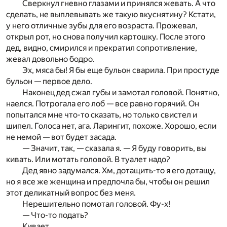
Сверкнул гневно глазами и принялся жевать. А что
сделать, не выплевывать же такую вкуснятину? Кстати,
у него отличные зубы для его возраста. Прожевал,
открыл рот, но снова получил картошку. После этого
дед, видно, смирился и прекратил сопротивление,
жевал довольно бодро.
Эх, мяса бы! Я бы еще бульон сварила. При простуде
бульон — первое дело.
Наконец дед сжал губы и замотал головой. Понятно,
наелся. Потрогала его лоб — все равно горячий. Он
попытался мне что-то сказать, но только свистел и
шипел. Голоса нет, ага. Ларингит, похоже. Хорошо, если
не немой — вот будет засада.
— Значит, так, — сказала я. — Я буду говорить, вы
кивать. Или мотать головой. В туалет надо?
Дед явно задумался. Хм, дотащить-то я его дотащу,
но я все же женщина и предпочла бы, чтобы он решил
этот деликатный вопрос без меня.
Нерешительно помотал головой. Фу-х!
— Что-то подать?
Кивает.