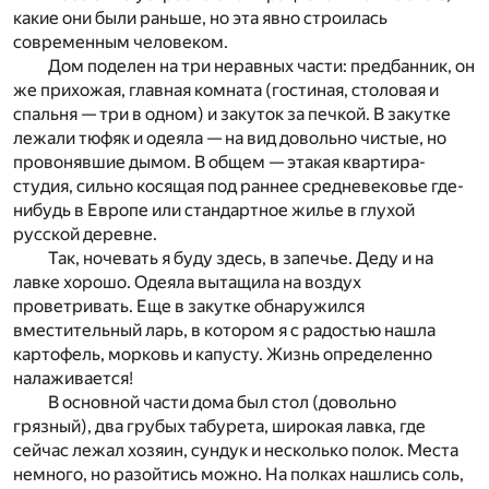
какие они были раньше, но эта явно строилась
современным человеком.
Дом поделен на три неравных части: предбанник, он
же прихожая, главная комната (гостиная, столовая и
спальня — три в одном) и закуток за печкой. В закутке
лежали тюфяк и одеяла — на вид довольно чистые, но
провонявшие дымом. В общем — этакая квартира-
студия, сильно косящая под раннее средневековье где-
нибудь в Европе или стандартное жилье в глухой
русской деревне.
Так, ночевать я буду здесь, в запечье. Деду и на
лавке хорошо. Одеяла вытащила на воздух
проветривать. Еще в закутке обнаружился
вместительный ларь, в котором я с радостью нашла
картофель, морковь и капусту. Жизнь определенно
налаживается!
В основной части дома был стол (довольно
грязный), два грубых табурета, широкая лавка, где
сейчас лежал хозяин, сундук и несколько полок. Места
немного, но разойтись можно. На полках нашлись соль,