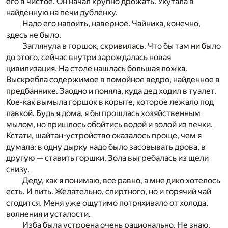
его в чистое. Он начал крупно дрожать. Укутала в
найденную на печи дубленку.
Надо его напоить, наверное. Чайника, конечно,
здесь не было.
Заглянула в горшок, скривилась. Что бы там ни было
до этого, сейчас внутри зарождалась новая
цивилизация. На столе нашлась большая ложка.
Выскребла содержимое в помойное ведро, найденное в
предбаннике. Заодно и поняла, куда дед ходил в туалет.
Кое-как вымыла горшок в корыте, которое лежало под
лавкой. Будь я дома, я бы прошлась хозяйственным
мылом, но пришлось обойтись водой и золой из печки.
Кстати, шайтан-устройство оказалось проще, чем я
думала: в одну дырку надо было засовывать дрова, в
другую — ставить горшки. Зола выгребалась из щели
снизу.
Деду, как я понимаю, все равно, а мне дико хотелось
есть. И пить. Желательно, спиртного, но и горячий чай
сгодится. Меня уже ощутимо потряхивало от холода,
волнения и усталости.
Изба была устроена очень рационально. Не знаю,