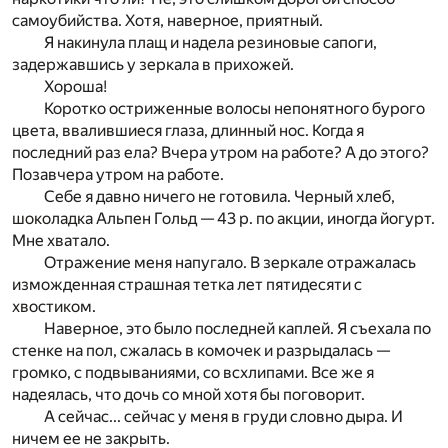
самоубийства. Хотя, наверное, приятный.
Я накинула плащ и надела резиновые сапоги,
задержавшись у зеркала в прихожей.
Хороша!
Коротко остриженные волосы непонятного бурого
цвета, ввалившиеся глаза, длинный нос. Когда я
последний раз ела? Вчера утром на работе? А до этого?
Позавчера утром на работе.
Себе я давно ничего не готовила. Черный хлеб,
шоколадка Альпен Гольд — 43 р. по акции, иногда йогурт.
Мне хватало.
Отражение меня напугало. В зеркале отражалась
изможденная страшная тетка лет пятидесяти с
хвостиком.
Наверное, это было последней каплей. Я съехала по
стенке на пол, сжалась в комочек и разрыдалась —
громко, с подвываниями, со всхлипами. Все же я
надеялась, что дочь со мной хотя бы поговорит.
А сейчас... сейчас у меня в груди словно дыра. И
ничем ее не закрыть.