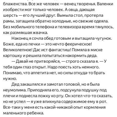
блаженства. Все же человек — венец творенья. Валенки
изобрести мог только человек. А овца, дающая
шерсть — его лучший друг. Вымыла стол, протерла
рамы, затащила обратно холодные, но свежие одеяла.
Без мобильного телефона и телевизора время тянулось,
как размякшая жвачка.
Наконец я сочла обед готовым и вытащила чугунок.
Боже, еда из печки — это нечто феерическое!
Великолепное! Дас ист фантастиш! Помяла в миске
картошку и решила попытаться накормить деда.
— Давай не притворяйся, — строго сказала я. — У
тебя один глаз открыт. Надо поесть хоть немного.
Понимаю, что аппетита нет, но силы откуда-то брать
нужно.
Дед закашлялся и замотал головой, но я была
неумолима. Приподняла его, подсунула подушку под
плечи и поднесла ложку ко рту. Он хотел что-то сказать,
но не успел — я уже впихнула содержимое ему в рот.
Все-таки у меня есть какой-никакой опыт кормления
маленького ребенка.