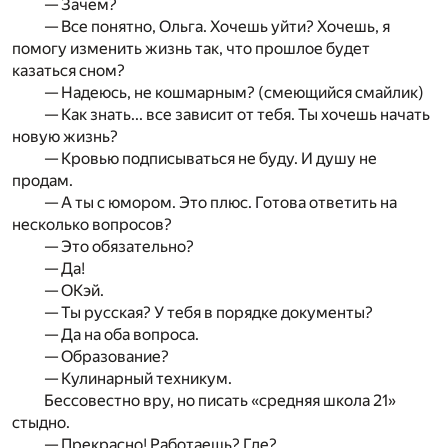
— Зачем?
— Все понятно, Ольга. Хочешь уйти? Хочешь, я
помогу изменить жизнь так, что прошлое будет
казаться сном?
— Надеюсь, не кошмарным? (смеющийся смайлик)
— Как знать... все зависит от тебя. Ты хочешь начать
новую жизнь?
— Кровью подписываться не буду. И душу не
продам.
— А ты с юмором. Это плюс. Готова ответить на
несколько вопросов?
— Это обязательно?
— Да!
— ОКэй.
— Ты русская? У тебя в порядке документы?
— Да на оба вопроса.
— Образование?
— Кулинарный техникум.
Бессовестно вру, но писать «средняя школа 21»
стыдно.
— Прекрасно! Работаешь? Где?