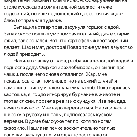
закрытыми глазами любым ножом. Обнаруженный на
столе кусок сыра сомнительной свежести (уже
подсохший, но еще не дошедший до состояния «дор-
блю») отправила туда же.
Вытащила отвар трав, засунула горшок с едой.
Запах скоро поплыл умопомрачительный, даже старик
ожил, заворочался. Вот что картофель животворящий
делает! Шах и мат, доктора! Повар тоже умеет в чувство
людей приводить.
Налила в чашку отвара, разбавила холодной водой и
поднесла деду. Фыркая и захлебываясь, он выпил две
чашки, после чего снова отвалился. Жар, мне
показалось, стал поменьше, но на всякий случай я
намочила тряпку и плюхнула ему на лоб. Пока варилась
картошка, я, гордо игнорируя бурчание в животе и
глотая слюни, провела ревизию сундука. Извини, дед,
ничего личного. Мне надо переодеться. Нарядилась в
широкую рубаху и штаны, подпоясалась куском
веревки. В доме было уже тепло, хотя по ногам
сквозило. Нашла на печке восхитительно теплые
валенки, засунула ноги и едва не застонала от