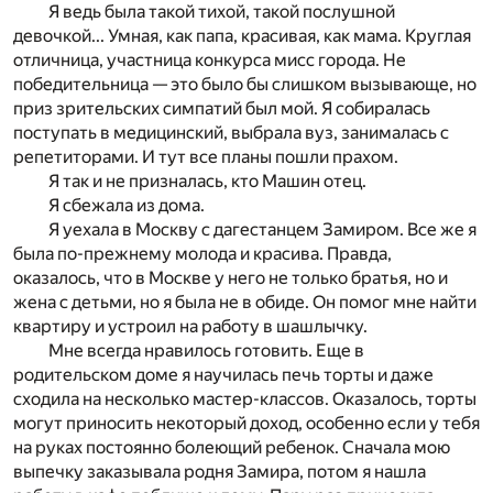
Я ведь была такой тихой, такой послушной
девочкой... Умная, как папа, красивая, как мама. Круглая
отличница, участница конкурса мисс города. Не
победительница — это было бы слишком вызывающе, но
приз зрительских симпатий был мой. Я собиралась
поступать в медицинский, выбрала вуз, занималась с
репетиторами. И тут все планы пошли прахом.
Я так и не призналась, кто Машин отец.
Я сбежала из дома.
Я уехала в Москву с дагестанцем Замиром. Все же я
была по-прежнему молода и красива. Правда,
оказалось, что в Москве у него не только братья, но и
жена с детьми, но я была не в обиде. Он помог мне найти
квартиру и устроил на работу в шашлычку.
Мне всегда нравилось готовить. Еще в
родительском доме я научилась печь торты и даже
сходила на несколько мастер-классов. Оказалось, торты
могут приносить некоторый доход, особенно если у тебя
на руках постоянно болеющий ребенок. Сначала мою
выпечку заказывала родня Замира, потом я нашла