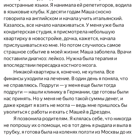
иностранные языки. Я нанимала ей репетиторов, водила
в языковые клубы. К десяти годам Маша сносно
говорила на английском и начала учить итальянский.
Казалось, все начало налаживаться. У меня уже была
кондитерская студия, я присмотрела небольшую
квартирку в новостройке, дочка, кажется, начала
прислушиваться ко мне. Но потом случилось самое
страшное событие в моей жизни: Маша заболела. Врачи
поставили диагноз: лейкоз. Нужна была терапия и
впоследствии пересадка костного мозга.
Никакой квартиры я, конечно, не купила. Все
финансы уходили на лечение. В один день я поняла, что
не справляюсь. Подруги — у меня еще были тогда
подруги — нашли клинику в Германии, где готовы были
нас принять. Но у меня не было такой суммы денег, и
даже кредит я взять не могла — ведь мне пришлось бы
уволиться с работы и ехать с Машей в Дрезден.
Я позвонила родителям. Я клялась себе, что никогда
не попрошу их о помощи, но в тот день я рыдала и выла в
трубку, я готова была на коленях ползти из Москвы до их