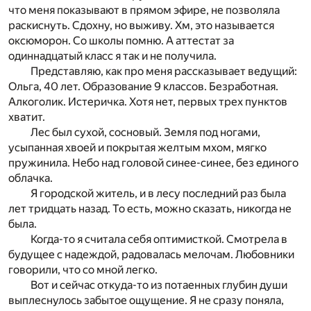
что меня показывают в прямом эфире, не позволяла
раскиснуть. Сдохну, но выживу. Хм, это называется
оксюморон. Со школы помню. А аттестат за
одиннадцатый класс я так и не получила.
Представляю, как про меня рассказывает ведущий:
Ольга, 40 лет. Образование 9 классов. Безработная.
Алкоголик. Истеричка. Хотя нет, первых трех пунктов
хватит.
Лес был сухой, сосновый. Земля под ногами,
усыпанная хвоей и покрытая желтым мхом, мягко
пружинила. Небо над головой синее-синее, без единого
облачка.
Я городской житель, и в лесу последний раз была
лет тридцать назад. То есть, можно сказать, никогда не
была.
Когда-то я считала себя оптимисткой. Смотрела в
будущее с надеждой, радовалась мелочам. Любовники
говорили, что со мной легко.
Вот и сейчас откуда-то из потаенных глубин души
выплеснулось забытое ощущение. Я не сразу поняла,