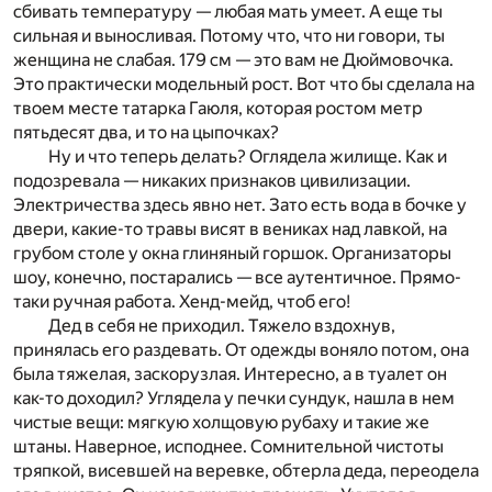
сбивать температуру — любая мать умеет. А еще ты
сильная и выносливая. Потому что, что ни говори, ты
женщина не слабая. 179 см — это вам не Дюймовочка.
Это практически модельный рост. Вот что бы сделала на
твоем месте татарка Гаюля, которая ростом метр
пятьдесят два, и то на цыпочках?
Ну и что теперь делать? Оглядела жилище. Как и
подозревала — никаких признаков цивилизации.
Электричества здесь явно нет. Зато есть вода в бочке у
двери, какие-то травы висят в вениках над лавкой, на
грубом столе у окна глиняный горшок. Организаторы
шоу, конечно, постарались — все аутентичное. Прямо-
таки ручная работа. Хенд-мейд, чтоб его!
Дед в себя не приходил. Тяжело вздохнув,
принялась его раздевать. От одежды воняло потом, она
была тяжелая, заскорузлая. Интересно, а в туалет он
как-то доходил? Углядела у печки сундук, нашла в нем
чистые вещи: мягкую холщовую рубаху и такие же
штаны. Наверное, исподнее. Сомнительной чистоты
тряпкой, висевшей на веревке, обтерла деда, переодела