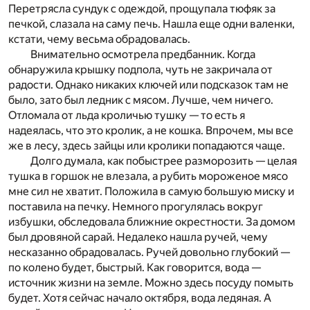
Перетрясла сундук с одеждой, прощупала тюфяк за
печкой, слазала на саму печь. Нашла еще одни валенки,
кстати, чему весьма обрадовалась.
Внимательно осмотрела предбанник. Когда
обнаружила крышку подпола, чуть не закричала от
радости. Однако никаких ключей или подсказок там не
было, зато был ледник с мясом. Лучше, чем ничего.
Отломала от льда кроличью тушку — то есть я
надеялась, что это кролик, а не кошка. Впрочем, мы все
же в лесу, здесь зайцы или кролики попадаются чаще.
Долго думала, как побыстрее разморозить — целая
тушка в горшок не влезала, а рубить мороженое мясо
мне сил не хватит. Положила в самую большую миску и
поставила на печку. Немного прогулялась вокруг
избушки, обследовала ближние окрестности. За домом
был дровяной сарай. Недалеко нашла ручей, чему
несказанно обрадовалась. Ручей довольно глубокий —
по колено будет, быстрый. Как говорится, вода —
источник жизни на земле. Можно здесь посуду помыть
будет. Хотя сейчас начало октября, вода ледяная. А