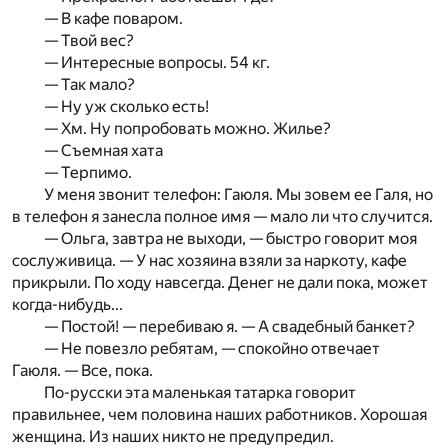
— В кафе поваром.
— Твой вес?
— Интересные вопросы. 54 кг.
— Так мало?
— Ну уж сколько есть!
— Хм. Ну попробовать можно. Жилье?
— Съемная хата
— Терпимо.
У меня звонит телефон: Гаюля. Мы зовем ее Галя, но
в телефон я занесла полное имя — мало ли что случится.
— Ольга, завтра не выходи, — быстро говорит моя
сослуживица. — У нас хозяина взяли за наркоту, кафе
прикрыли. По ходу навсегда. Денег не дали пока, может
когда-нибудь...
— Постой! — перебиваю я. — А свадебный банкет?
— Не повезло ребятам, — спокойно отвечает
Гаюля. — Все, пока.
По-русски эта маленькая татарка говорит
правильнее, чем половина наших работников. Хорошая
женщина. Из наших никто не предупредил.