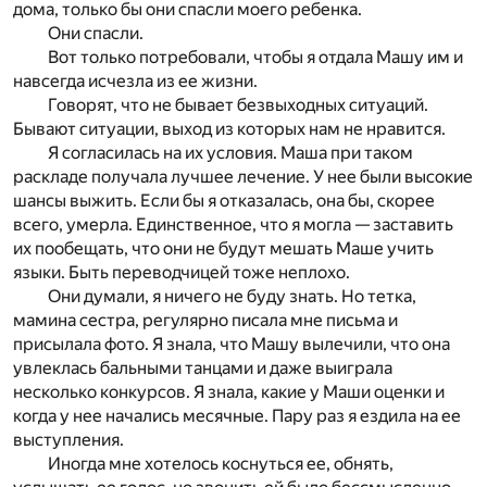
дома, только бы они спасли моего ребенка.
Они спасли.
Вот только потребовали, чтобы я отдала Машу им и
навсегда исчезла из ее жизни.
Говорят, что не бывает безвыходных ситуаций.
Бывают ситуации, выход из которых нам не нравится.
Я согласилась на их условия. Маша при таком
раскладе получала лучшее лечение. У нее были высокие
шансы выжить. Если бы я отказалась, она бы, скорее
всего, умерла. Единственное, что я могла — заставить
их пообещать, что они не будут мешать Маше учить
языки. Быть переводчицей тоже неплохо.
Они думали, я ничего не буду знать. Но тетка,
мамина сестра, регулярно писала мне письма и
присылала фото. Я знала, что Машу вылечили, что она
увлеклась бальными танцами и даже выиграла
несколько конкурсов. Я знала, какие у Маши оценки и
когда у нее начались месячные. Пару раз я ездила на ее
выступления.
Иногда мне хотелось коснуться ее, обнять,