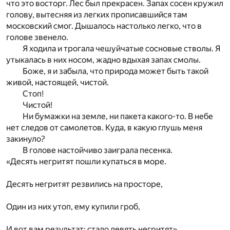
что это восторг. Лес был прекрасен. Запах сосен кружил
голову, вытесняя из легких прописавшийся там
московский смог. Дышалось настолько легко, что в
голове звенело.
Я ходила и трогала чешуйчатые сосновые стволы. Я
утыкалась в них носом, жадно вдыхая запах смолы.
Боже, я и забыла, что природа может быть такой
живой, настоящей, чистой.
Стоп!
Чистой!
Ни бумажки на земле, ни пакета какого-то. В небе
нет следов от самолетов. Куда, в какую глушь меня
закинуло?
В голове настойчиво заиграла песенка.
«Десять негритят пошли купаться в море.
Десять негритят резвились на просторе,
Один из них утоп, ему купили гроб,
И вот вам результат: стало девять негритят».