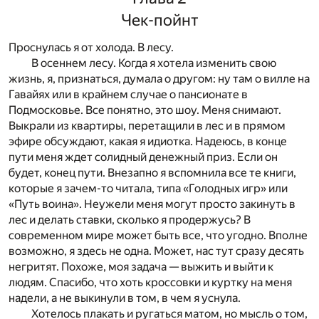
Чек-пойнт
Проснулась я от холода. В лесу.
В осеннем лесу. Когда я хотела изменить свою
жизнь, я, признаться, думала о другом: ну там о вилле на
Гавайях или в крайнем случае о пансионате в
Подмосковье. Все понятно, это шоу. Меня снимают.
Выкрали из квартиры, перетащили в лес и в прямом
эфире обсуждают, какая я идиотка. Надеюсь, в конце
пути меня ждет солидный денежный приз. Если он
будет, конец пути. Внезапно я вспомнила все те книги,
которые я зачем-то читала, типа «Голодных игр» или
«Путь воина». Неужели меня могут просто закинуть в
лес и делать ставки, сколько я продержусь? В
современном мире может быть все, что угодно. Вполне
возможно, я здесь не одна. Может, нас тут сразу десять
негритят. Похоже, моя задача — выжить и выйти к
людям. Спасибо, что хоть кроссовки и куртку на меня
надели, а не выкинули в том, в чем я уснула.
Хотелось плакать и ругаться матом, но мысль о том,