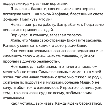
подругами идем разными дорогами.
Я вышла на балкон и, свесившись через перила,
поглядела вниз — на мокрый асфальт, блестящий в свете
фонарей. Прыгнуть, что ли?
Нельзя, завтра на работу. Завтра банкет. Подставлю
неплохих в принципе людей.
Вернулась в комнату, залезла в телефон.
Жаль, что Маша свою страницу Вконтакте закрыла.
Раньше у меня хоть какие-то фотографии были.
Контекстная реклама снова и снова предлагала мне
«изменить свою жизнь», «начать сначала», «уйти от
проблем в другую реальность».
Но я давно для себя знала, что ничего в прошлом
менять бы не стала. Самые печальные моменты в моей
жизни так или иначе связаны с дочерью: тяжелые роды,
скитание по подругам и мужикам, болезнь Маши. Я не
хочу, чтобы что-то изменилось. Я просто счастлива уже
тем, что она жива и, судя по всему, любима своим
итальянцем.
Как я устала... выживать. Каждый день барахтаться.