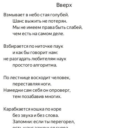
Вверх
Взмывает в небо стая голубей.
Шанс выжить не потерян.
Мы не имеем права быть слабей,
чем есть на самом деле.
Взбирается по ниточке паук
и как бы говорит нам:
не разгадать любителям наук
простого алгоритма.
По лестнице восходит человек,
переставляя ноги.
Намедни сам себя он опроверг,
тем позабавив многих.
Карабкается кошка по коре
без звука и без слова.
Запомни: если ты перегорел,
есть шанс зажечься снова.