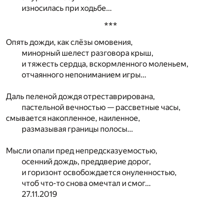
износилась при ходьбе…
***
Опять дожди, как слёзы омовения,
минорный шелест разговора крыш,
и тяжесть сердца, вскормленного моленьем,
отчаянного непониманием игры…
Даль пеленой дождя отреставрирована,
пастельной вечностью — рассветные часы,
смывается накопленное, наиленное,
размазывая границы полосы…
Мысли опали пред непредсказуемостью,
осенний дождь, преддверие дорог,
и горизонт освобождается онуленностью,
чтоб что-то снова омечтал и смог…
27.11.2019