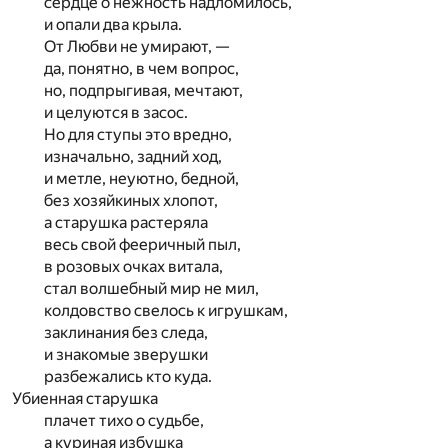
сердце о нежность надломилось,
и опали два крыла.
От Любви не умирают, —
да, понятно, в чем вопрос,
но, подпрыгивая, мечтают,
и целуются в засос.
Но для ступы это вредно,
изначально, задний ход,
и метле, неуютно, бедной,
без хозяйкиных хлопот,
а старушка растеряла
весь свой фееричный пыл,
в розовых очках витала,
стал волшебный мир не мил,
колдовство свелось к игрушкам,
заклинания без следа,
и знакомые зверушки
разбежались кто куда.
Убиенная старушка
плачет тихо о судьбе,
а куриная избушка