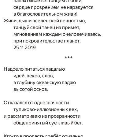
напахтывается танцем Любви,
сердце прозрением не нарадуется
в благословительном живи!
Живи, дыши вселенской вечностью,
танцуй свой танец из примет,
мгновением каждым очеловечиваясь,
при покровительстве планет.
25.11.2019
***
Надоело питаться падалью
идей, веков, слов,
в глубину океанскую падаю
высотой основ.
Отказался от однозначности
тупиково-иллюзионных вех,
и рассматриваю из прозрачности
общепринятый суетливый бег.
Кто-то в пропасть гребёт отчаянно,