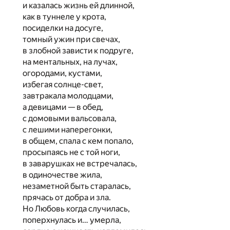
и казалась жизнь ей длинной,
как в туннеле у крота,
посиделки на досуге,
томный ужин при свечах,
в злобной зависти к подруге,
на ментальных, на лучах,
огородами, кустами,
избегая солнце-свет,
завтракала молодцами,
а девицами — в обед,
с домовыми вальсовала,
с лешими наперегонки,
в общем, спала с кем попало,
просыпаясь не с той ноги,
в заварушках не встречалась,
в одиночестве жила,
незаметной быть старалась,
прячась от добра и зла.
Но Любовь когда случилась,
поперхнулась и… умерла,