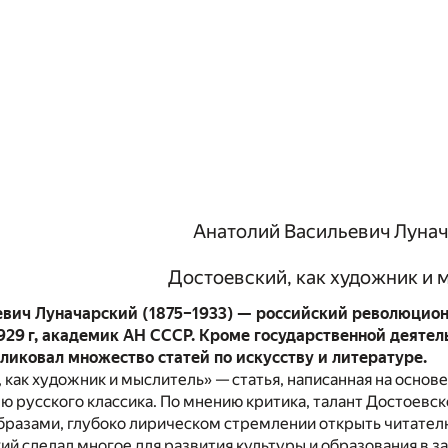
Анатолий Васильевич Луна
Достоевский, как художник и 
евич Луначарский (1875–1933) — российский революцио
1929 г, академик АН СССР. Кроме государственной деятел
ликовал множество статей по искусству и литературе.
 как художник и мыслитель» — статья, написанная на осно
 русского классика. По мнению критика, талант Достоевск
разами, глубоко лирическом стремлении открыть читате
ий сделал многое для развития культуры и образования в