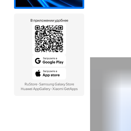
В приложении удобнее
RuStore
·
Samsung Galaxy Store
Huawei AppGallery
·
Xiaomi GetApps