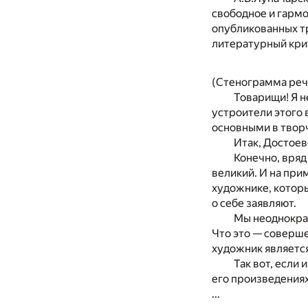
свободное и гармо
опубликованных тр
литературный кри
(Стенограмма речи
Товарищи! Я н
устроители этого 
основными в твор
Итак, Достоев
Конечно, вряд
великий. И на при
художнике, которы
о себе заявляют.
Мы неоднократ
Что это — соверше
художник являетс
Так вот, если
его произведениях
...