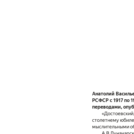
Анатолий Василь
РСФСР с 1917 по 
переводами, опуб
«Достоевский,
столетнему юбилею
мыслительными об
А.В.Луначарск