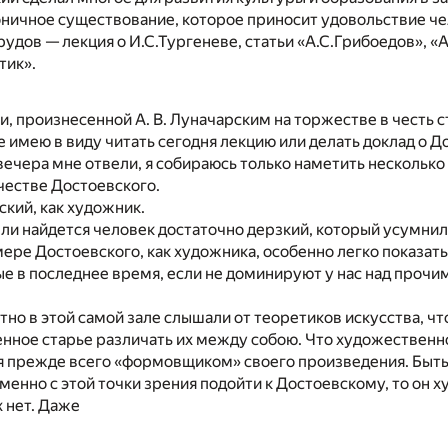
ничное существование, которое приносит удовольствие че
удов — лекция о И.С.Тургеневе, статьи «А.С.Грибоедов», «
тик».
, произнесенной А. В. Луначарским на торжестве в честь с
е имею в виду читать сегодня лекцию или делать доклад о 
вечера мне отвели, я собираюсь только наметить несколько
честве Достоевского.
ский, как художник.
 ли найдется человек достаточно дерзкий, который усумни
мере Достоевского, как художника, особенно легко показат
е в последнее время, если не доминируют у нас над проч
но в этой самой зале слышали от теоретиков искусства, ч
нное старье различать их между собою. Что художественн
я прежде всего «формовщиком» своего произведения. Быть
 именно с этой точки зрения подойти к Достоевскому, то он
 нет. Даже