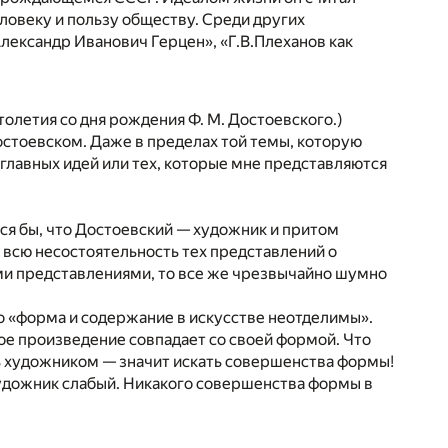
ловеку и пользу обществу. Среди других
Александр Иванович Герцен», «Г.В.Плеханов как
толетия со дня рождения Ф. М. Достоевского.)
Достоевском. Даже в пределах той темы, которую
 главных идей или тех, которые мне представляются
лся бы, что Достоевский — художник и притом
ь всю несостоятельность тех представлений о
ими представлениями, то все же чрезвычайно шумно
то «форма и содержание в искусстве неотделимы».
ое произведение совпадает со своей формой. Что
 художником — значит искать совершенства формы!
 художник слабый. Никакого совершенства формы в