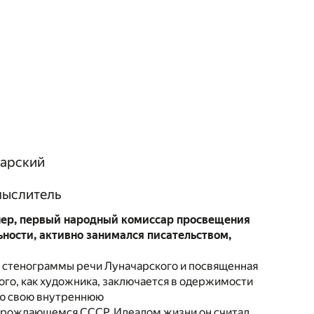
чарский
мыслитель
нер, первый народный комиссар просвещения
ьности, активно занимался писательством,
ве стенограммы речи Луначарского и посвященная
ого, как художника, заключается в одержимости
лю свою внутреннюю
 зарождающемся СССР. Идеалом жизни он считал