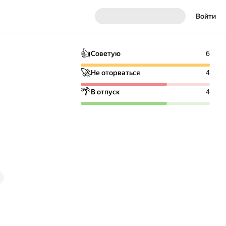
Войти
👍
Советую
6
🚀
Не оторваться
4
🌴
В отпуск
4