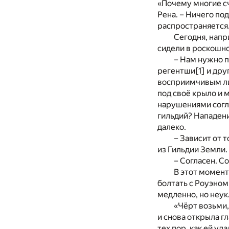
«Почему многие сч
Рена. – Ничего по
распространяется.
Сегодня, напр
сидели в роскошно
– Нам нужно п
регентши
[1]
и дру
восприимчивым лиц
под своё крыло и 
нарушениями согл
гильдий? Нападени
далеко.
– Зависит от 
из Гильдии Земли. 
– Согласен. С
В этот момент
болтать с Роуэном
медленно, но неук
«Чёрт возьми,
и снова открыла гл
тех пор, как ей у