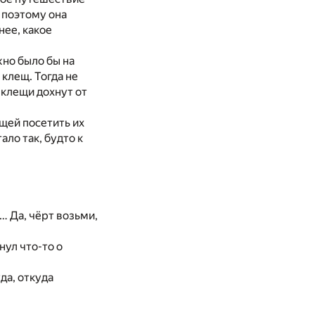
 поэтому она
нее, какое
жно было бы на
 клещ. Тогда не
 клещи дохнут от
ещей посетить их
ало так, будто к
… Да, чёрт возьми,
нул что-то о
да, откуда