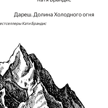
Дареш. Долина Холодного огня
естселлеры Кати Брандис