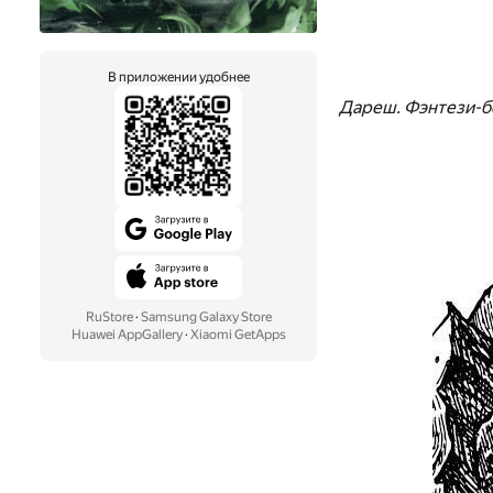
В приложении удобнее
Дареш. Фэнтези-б
RuStore
·
Samsung Galaxy Store
Huawei AppGallery
·
Xiaomi GetApps