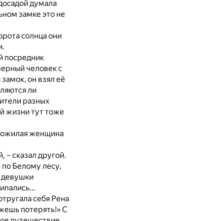
 досадой думала
ьном замке это не
орота солнца они
и.
й посредник
мерный человек с
замок, он взял её
вляются ли
вители разных
ой жизни тут тоже
, пожилая женщина
 – сказал другой.
 по Белому лесу,
и девушки
липались…
 отругала себя Рена
ожешь потерять!» С
сное путешествие