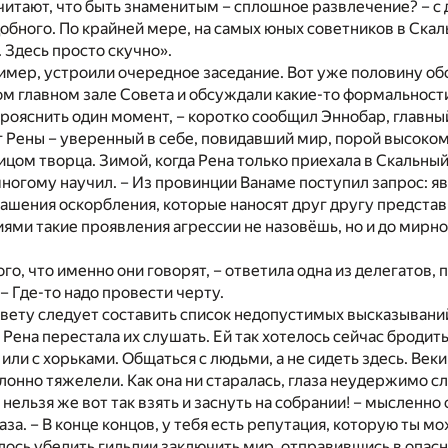
итают, что быть знаменитым – сплошное развлечение? – с
добного. По крайней мере, на самых юных советников в Скал
 Здесь просто скучно».
имер, устроили очередное заседание. Вот уже половину об
м главном зале Совета и обсуждали какие-то формальност
рояснить один момент, – коротко сообщил Эннобар, главны
г Рены – уверенный в себе, повидавший мир, порой высоко
ом творца. Зимой, когда Рена только приехала в Скальный 
многому научил. – Из провинции Ванаме поступил запрос: я
ашения оскорбления, которые наносят друг другу предста
ями такие проявления агрессии не назовёшь, но и до мирн
того, что именно они говорят, – ответила одна из делегатов
– Где-то надо провести черту.
овету следует составить список недопустимых высказываний,
 Рена перестала их слушать. Ей так хотелось сейчас бродить
 или с хорьками. Общаться с людьми, а не сидеть здесь. Век
лонно тяжелели. Как она ни старалась, глаза неудержимо с
 нельзя же вот так взять и заснуть на собрании! – мысленно
аза. – В конце концов, у тебя есть репутация, которую ты м
далось убедить гильдии заключить мир, отправившись в опа