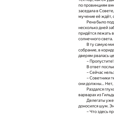
по провинциям вме
заседала в Совете,
мучение её ждёт, 
Рена было под
несколько дней заб
придётся лежать в
солнечного света.
В ту самую ми
собрание, в коридо
дверям рвалась це
– Пропустите!
В ответ послы
– Сейчас нел
– Советники т
они должны… Нет, 
Раздался глухо
варварах из Гильд
Делегаты уже
доносился шум. Эн
– Что здесь п