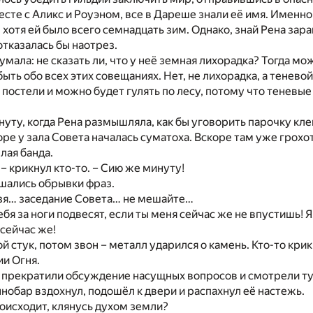
сте с Аликс и Роуэном, все в Дареше знали её имя. Именно
 хотя ей было всего семнадцать зим. Однако, знай Рена зара
отказалась бы наотрез.
умала: не сказать ли, что у неё земная лихорадка? Тогда мо
ыть обо всех этих совещаниях. Нет, не лихорадка, а теневой
 постели и можно будет гулять по лесу, потому что теневые
нуту, когда Рена размышляла, как бы уговорить парочку кл
ре у зала Совета началась суматоха. Вскоре там уже грохот
лая банда.
 – крикнул кто-то. – Сию же минуту!
шались обрывки фраз.
ьзя… заседание Совета… не мешайте…
ебя за ноги подвесят, если ты меня сейчас же не впустишь! Я
сейчас же!
й стук, потом звон – металл ударился о камень. Кто-то крик
ии Огня.
 прекратили обсуждение насущных вопросов и смотрели ту
нобар вздохнул, подошёл к двери и распахнул её настежь.
роисходит, клянусь духом земли?