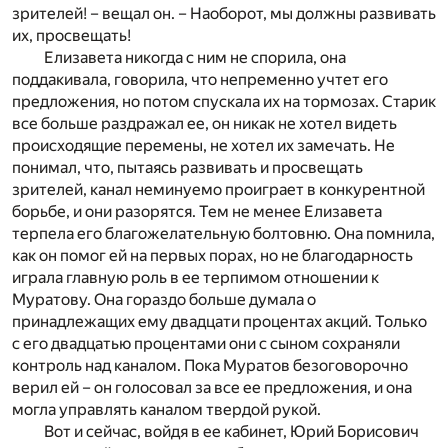
зрителей! – вещал он. – Наоборот, мы должны развивать
их, просвещать!
Елизавета никогда с ним не спорила, она
поддакивала, говорила, что непременно учтет его
предложения, но потом спускала их на тормозах. Старик
все больше раздражал ее, он никак не хотел видеть
происходящие перемены, не хотел их замечать. Не
понимал, что, пытаясь развивать и просвещать
зрителей, канал неминуемо проиграет в конкурентной
борьбе, и они разорятся. Тем не менее Елизавета
терпела его благожелательную болтовню. Она помнила,
как он помог ей на первых порах, но не благодарность
играла главную роль в ее терпимом отношении к
Муратову. Она гораздо больше думала о
принадлежащих ему двадцати процентах акций. Только
с его двадцатью процентами они с сыном сохраняли
контроль над каналом. Пока Муратов безоговорочно
верил ей – он голосовал за все ее предложения, и она
могла управлять каналом твердой рукой.
Вот и сейчас, войдя в ее кабинет, Юрий Борисович