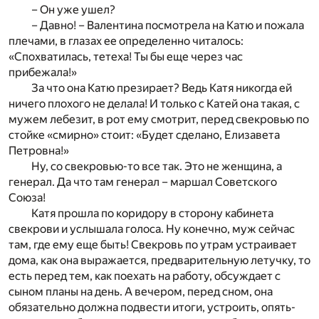
– Он уже ушел?
– Давно! – Валентина посмотрела на Катю и пожала
плечами, в глазах ее определенно читалось:
«Спохватилась, тетеха! Ты бы еще через час
прибежала!»
За что она Катю презирает? Ведь Катя никогда ей
ничего плохого не делала! И только с Катей она такая, с
мужем лебезит, в рот ему смотрит, перед свекровью по
стойке «смирно» стоит: «Будет сделано, Елизавета
Петровна!»
Ну, со свекровью-то все так. Это не женщина, а
генерал. Да что там генерал – маршал Советского
Союза!
Катя прошла по коридору в сторону кабинета
свекрови и услышала голоса. Ну конечно, муж сейчас
там, где ему еще быть! Свекровь по утрам устраивает
дома, как она выражается, предварительную летучку, то
есть перед тем, как поехать на работу, обсуждает с
сыном планы на день. А вечером, перед сном, она
обязательно должна подвести итоги, устроить, опять-