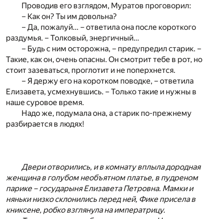
Проводив его взглядом, Муратов проговорил:
– Как он? Ты им довольна?
– Да, пожалуй… – ответила она после короткого
раздумья. – Толковый, энергичный…
– Будь с ним осторожна, – предупредил старик. –
Такие, как он, очень опасны. Он смотрит тебе в рот, но
стоит зазеваться, проглотит и не поперхнется.
– Я держу его на коротком поводке, – ответила
Елизавета, усмехнувшись. – Только такие и нужны в
наше суровое время.
Надо же, подумала она, а старик по-прежнему
разбирается в людях!
Двери отворились, и в комнату вплыла дородная
женщина в голубом необъятном платье, в пудреном
парике – государыня Елизавета Петровна. Мамки и
няньки низко склонились перед ней, Фике присела в
книксене, робко взглянула на императрицу.