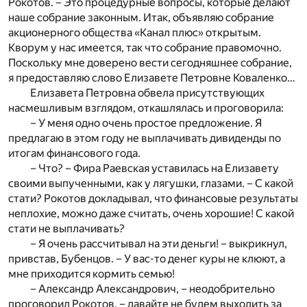
Рокотов. – Это процедурные вопросы, которые делают
наше собрание законным. Итак, объявляю собрание
акционерного общества «Канал плюс» открытым.
Кворум у нас имеется, так что собрание правомочно.
Поскольку мне доверено вести сегодняшнее собрание,
я предоставляю слово Елизавете Петровне Коваленко…
Елизавета Петровна обвела присутствующих
насмешливым взглядом, откашлялась и проговорила:
– У меня одно очень простое предложение. Я
предлагаю в этом году не выплачивать дивиденды по
итогам финансового года.
– Что? – Фира Раевская уставилась на Елизавету
своими выпученными, как у лягушки, глазами. – С какой
стати? Рокотов докладывал, что финансовые результаты
неплохие, можно даже считать, очень хорошие! С какой
стати не выплачивать?
– Я очень рассчитывал на эти деньги! – выкрикнул,
привстав, Бубенцов. – У вас-то денег куры не клюют, а
мне приходится кормить семью!
– Александр Александрович, – неодобрительно
проговорил Рокотов, – давайте не будем выходить за