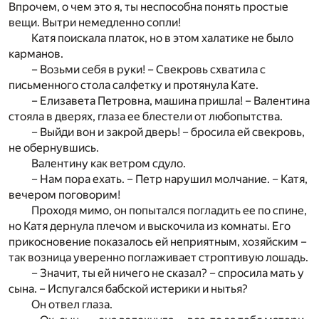
Впрочем, о чем это я, ты неспособна понять простые
вещи. Вытри немедленно сопли!
Катя поискала платок, но в этом халатике не было
карманов.
– Возьми себя в руки! – Свекровь схватила с
письменного стола салфетку и протянула Кате.
– Елизавета Петровна, машина пришла! – Валентина
стояла в дверях, глаза ее блестели от любопытства.
– Выйди вон и закрой дверь! – бросила ей свекровь,
не обернувшись.
Валентину как ветром сдуло.
– Нам пора ехать. – Петр нарушил молчание. – Катя,
вечером поговорим!
Проходя мимо, он попытался погладить ее по спине,
но Катя дернула плечом и выскочила из комнаты. Его
прикосновение показалось ей неприятным, хозяйским –
так возница уверенно поглаживает строптивую лошадь.
– Значит, ты ей ничего не сказал? – спросила мать у
сына. – Испугался бабской истерики и нытья?
Он отвел глаза.