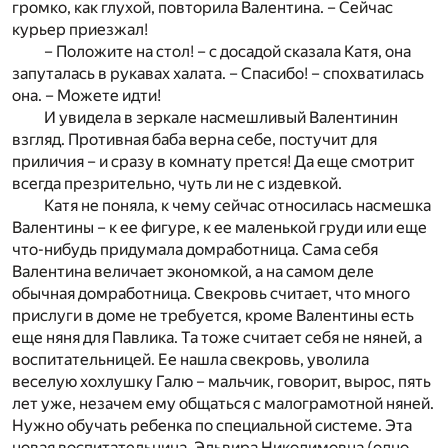
громко, как глухой, повторила Валентина. – Сейчас
курьер приезжал!
– Положите на стол! – с досадой сказала Катя, она
запуталась в рукавах халата. – Спасибо! – спохватилась
она. – Можете идти!
И увидела в зеркале насмешливый Валентинин
взгляд. Противная баба верна себе, постучит для
приличия – и сразу в комнату прется! Да еще смотрит
всегда презрительно, чуть ли не с издевкой.
Катя не поняла, к чему сейчас относилась насмешка
Валентины – к ее фигуре, к ее маленькой груди или еще
что-нибудь придумала домработница. Сама себя
Валентина величает экономкой, а на самом деле
обычная домработница. Свекровь считает, что много
прислуги в доме не требуется, кроме Валентины есть
еще няня для Павлика. Та тоже считает себя не няней, а
воспитательницей. Ее нашла свекровь, уволила
веселую хохлушку Галю – мальчик, говорит, вырос, пять
лет уже, незачем ему общаться с малограмотной няней.
Нужно обучать ребенка по специальной системе. Эта
новая воспитательница, Эльвира Никодимовна (одно