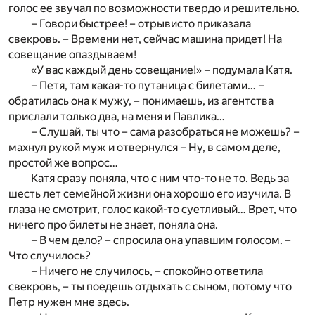
голос ее звучал по возможности твердо и решительно.
– Говори быстрее! – отрывисто приказала
свекровь. – Времени нет, сейчас машина придет! На
совещание опаздываем!
«У вас каждый день совещание!» – подумала Катя.
– Петя, там какая-то путаница с билетами… –
обратилась она к мужу, – понимаешь, из агентства
прислали только два, на меня и Павлика…
– Слушай, ты что – сама разобраться не можешь? –
махнул рукой муж и отвернулся – Ну, в самом деле,
простой же вопрос…
Катя сразу поняла, что с ним что-то не то. Ведь за
шесть лет семейной жизни она хорошо его изучила. В
глаза не смотрит, голос какой-то суетливый… Врет, что
ничего про билеты не знает, поняла она.
– В чем дело? – спросила она упавшим голосом. –
Что случилось?
– Ничего не случилось, – спокойно ответила
свекровь, – ты поедешь отдыхать с сыном, потому что
Петр нужен мне здесь.