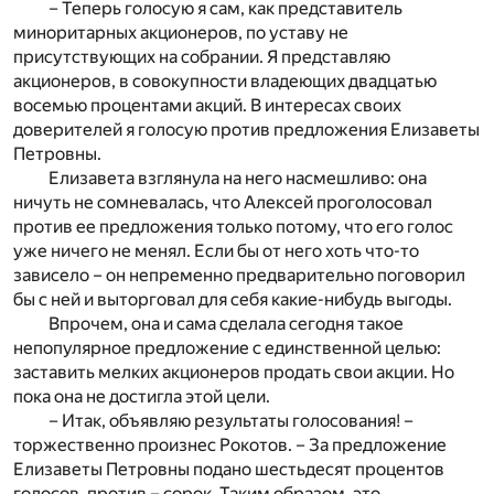
– Теперь голосую я сам, как представитель
миноритарных акционеров, по уставу не
присутствующих на собрании. Я представляю
акционеров, в совокупности владеющих двадцатью
восемью процентами акций. В интересах своих
доверителей я голосую против предложения Елизаветы
Петровны.
Елизавета взглянула на него насмешливо: она
ничуть не сомневалась, что Алексей проголосовал
против ее предложения только потому, что его голос
уже ничего не менял. Если бы от него хоть что-то
зависело – он непременно предварительно поговорил
бы с ней и выторговал для себя какие-нибудь выгоды.
Впрочем, она и сама сделала сегодня такое
непопулярное предложение с единственной целью:
заставить мелких акционеров продать свои акции. Но
пока она не достигла этой цели.
– Итак, объявляю результаты голосования! –
торжественно произнес Рокотов. – За предложение
Елизаветы Петровны подано шестьдесят процентов
голосов, против – сорок. Таким образом, это