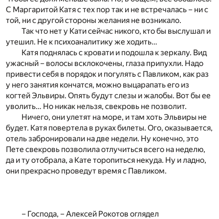
С Маргаритой Катя с тех пор так и не встречалась – ни с
той, ни с другой стороны желания не возникало.
Так что нет у Кати сейчас никого, кто бы выслушал и
утешил. Не к психоаналитику же ходить…
Катя поднялась с кровати и подошла к зеркалу. Вид
ужасный – волосы всклокочены, глаза припухли. Надо
привести себя в порядок и погулять с Павликом, как раз
у него занятия кончатся, можно выцарапать его из
когтей Эльвиры. Опять будут слезы и жалобы. Вот бы ее
уволить… Но никак нельзя, свекровь не позволит.
Ничего, они улетят на море, и там хоть Эльвиры не
будет. Катя повертела в руках билеты. Ого, оказывается,
отель забронировали на две недели. Ну конечно, это
Пете свекровь позволила отлучиться всего на неделю,
да и ту отобрала, а Кате торопиться некуда. Ну и ладно,
они прекрасно проведут время с Павликом.
– Господа, – Алексей Рокотов оглядел