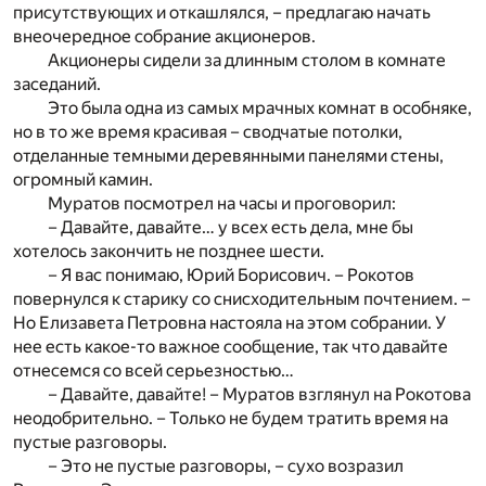
присутствующих и откашлялся, – предлагаю начать
внеочередное собрание акционеров.
Акционеры сидели за длинным столом в комнате
заседаний.
Это была одна из самых мрачных комнат в особняке,
но в то же время красивая – сводчатые потолки,
отделанные темными деревянными панелями стены,
огромный камин.
Муратов посмотрел на часы и проговорил:
– Давайте, давайте… у всех есть дела, мне бы
хотелось закончить не позднее шести.
– Я вас понимаю, Юрий Борисович. – Рокотов
повернулся к старику со снисходительным почтением. –
Но Елизавета Петровна настояла на этом собрании. У
нее есть какое-то важное сообщение, так что давайте
отнесемся со всей серьезностью…
– Давайте, давайте! – Муратов взглянул на Рокотова
неодобрительно. – Только не будем тратить время на
пустые разговоры.
– Это не пустые разговоры, – сухо возразил