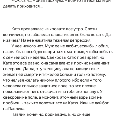
– Ох, сын… – она вздохнула, – все-то за тебя матери
делать приходится…
Катя провалялась в кровати все утро. Слезы
кончились, но заболела голова, и сил не было встать. Да
и зачем? На нее накатила тяжелая депрессия.
У нее никого нет. Муж ее не любит, если бы любил,
нашел бы способ договориться с матерью, чтобы побыть
с семьей хоть неделю. Свекровь Катю презирает, но
Кате это все равно, она сама давно и прочно ненавидит
свекровь. Да-да, эту женщину она ненавидит и не
желает ей смерти и тяжелой болезни только потому,
что нельзя желать никому плохого, ибо если у того
человека сильное защитное поле, то все плохие
пожелания от него отскочат и на тебя же попадут. У
свекрови не поле, а монолит, атомным взрывом не
пробьешь, так что полетит все на Катю. Или, не дай бог,
на Павлика.
Павлик, конечно, родная душа, но он еще