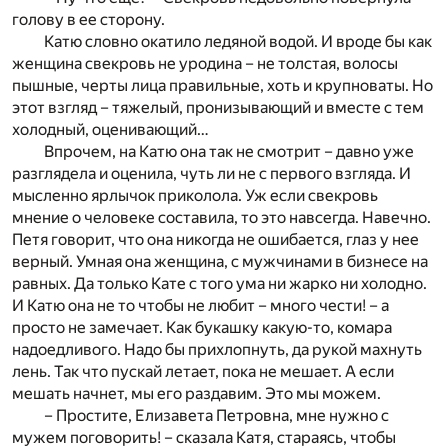
голову в ее сторону.
Катю словно окатило ледяной водой. И вроде бы как
женщина свекровь не уродина – не толстая, волосы
пышные, черты лица правильные, хоть и крупноваты. Но
этот взгляд – тяжелый, пронизывающий и вместе с тем
холодный, оценивающий…
Впрочем, на Катю она так не смотрит – давно уже
разглядела и оценила, чуть ли не с первого взгляда. И
мысленно ярлычок приколола. Уж если свекровь
мнение о человеке составила, то это навсегда. Навечно.
Петя говорит, что она никогда не ошибается, глаз у нее
верный. Умная она женщина, с мужчинами в бизнесе на
равных. Да только Кате с того ума ни жарко ни холодно.
И Катю она не то чтобы не любит – много чести! – а
просто не замечает. Как букашку какую-то, комара
надоедливого. Надо бы прихлопнуть, да рукой махнуть
лень. Так что пускай летает, пока не мешает. А если
мешать начнет, мы его раздавим. Это мы можем.
– Простите, Елизавета Петровна, мне нужно с
мужем поговорить! – сказала Катя, стараясь, чтобы