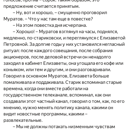
предложение считается принятым.
– Ну, вот и хорошо, – смущенно проговорил
Муратов. – Что у нас там еще в повестке?
– На этом повестка дня исчерпана.
– Хорошо! – Муратов взглянул на часы, поднялся,
медленно, по-стариковски, и переглянулся с Елизаветой
Петровной. За долгие годы у них установился негласный
ритуал: после каждого совещания, после собрания
акционеров, после деловой встречи он ненадолго
заходил в кабинет Елизаветы, она угощала его кофе или
коньяком, или тем и другим, и они разговаривали.
Говорил в основном Муратов, Елизавета больше
помалкивала и поддакивала. Старик вспоминал старые
времена, когда они вместе работали на
государственном телеканале, вспоминал, как они
создавали этот частный канал, говорил о том, как, по его
мнению, нужно менять политику канала, какими он
видит новостные программы, какими –
развлекательные.
– Мы не должны потакать низменным чувствам