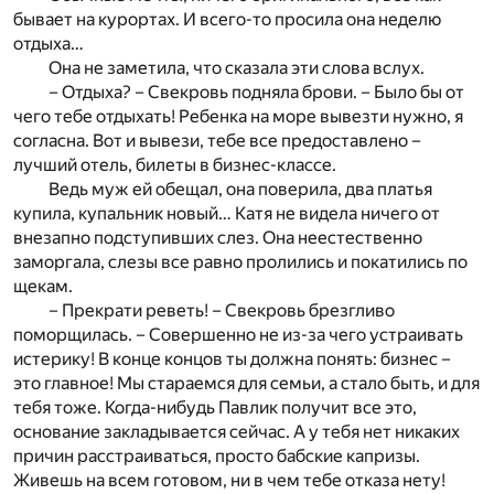
бывает на курортах. И всего-то просила она неделю
отдыха…
Она не заметила, что сказала эти слова вслух.
– Отдыха? – Свекровь подняла брови. – Было бы от
чего тебе отдыхать! Ребенка на море вывезти нужно, я
согласна. Вот и вывези, тебе все предоставлено –
лучший отель, билеты в бизнес-классе.
Ведь муж ей обещал, она поверила, два платья
купила, купальник новый… Катя не видела ничего от
внезапно подступивших слез. Она неестественно
заморгала, слезы все равно пролились и покатились по
щекам.
– Прекрати реветь! – Свекровь брезгливо
поморщилась. – Совершенно не из-за чего устраивать
истерику! В конце концов ты должна понять: бизнес –
это главное! Мы стараемся для семьи, а стало быть, и для
тебя тоже. Когда-нибудь Павлик получит все это,
основание закладывается сейчас. А у тебя нет никаких
причин расстраиваться, просто бабские капризы.
Живешь на всем готовом, ни в чем тебе отказа нету!