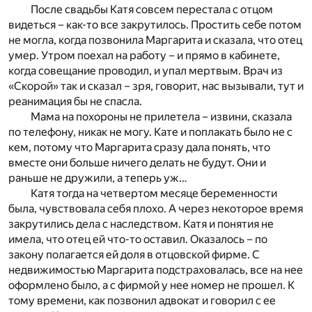
После свадьбы Катя совсем перестала с отцом
видеться – как-то все закрутилось. Простить себе потом
не могла, когда позвонила Маргарита и сказала, что отец
умер. Утром поехал на работу – и прямо в кабинете,
когда совещание проводил, и упал мертвым. Врач из
«Скорой» так и сказал – зря, говорит, нас вызывали, тут и
реанимация бы не спасла.
Мама на похороны не прилетела – извини, сказала
по телефону, никак не могу. Кате и поплакать было не с
кем, потому что Маргарита сразу дала понять, что
вместе они больше ничего делать не будут. Они и
раньше не дружили, а теперь уж…
Катя тогда на четвертом месяце беременности
была, чувствовала себя плохо. А через некоторое время
закрутились дела с наследством. Катя и понятия не
имела, что отец ей что-то оставил. Оказалось – по
закону полагается ей доля в отцовской фирме. С
недвижимостью Маргарита подстраховалась, все на нее
оформлено было, а с фирмой у нее номер не прошел. К
тому времени, как позвонил адвокат и говорил с ее