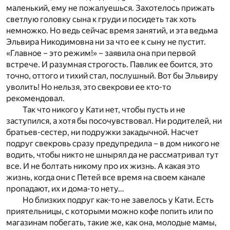
маленький, ему не пожалуешься. Захотелось прижать
светлую головку сына к груди и посидеть так хоть
немножко. Но ведь сейчас время занятий, и эта ведьма
Эльвира Никодимовна ни за что ее к сыну не пустит.
«Главное – это режим!» – заявила она при первой
встрече. И разумная строгость. Павлик ее боится, это
точно, оттого и тихий стал, послушный. Вот бы Эльвиру
уволить! Но нельзя, это свекрови ее кто-то
рекомендовал.
Так что никого у Кати нет, чтобы пусть и не
заступился, а хотя бы посочувствовал. Ни родителей, ни
братьев-сестер, ни подружки закадычной. Насчет
подруг свекровь сразу предупредила – в дом никого не
водить, чтобы никто не шнырял да не рассматривал тут
все. И не болтать никому про их жизнь. А какая это
жизнь, когда они с Петей все время на своем канале
пропадают, их и дома-то нету…
Но близких подруг как-то не завелось у Кати. Есть
приятельницы, с которыми можно кофе попить или по
магазинам побегать, такие же, как она, молодые мамы,