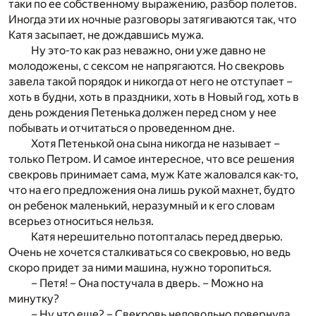
таки по ее собственному выражению, разбор полетов.
Иногда эти их ночные разговоры затягиваются так, что
Катя засыпает, не дождавшись мужа.
Ну это-то как раз неважно, они уже давно не
молодожены, с сексом не напрягаются. Но свекровь
завела такой порядок и никогда от него не отступает –
хоть в будни, хоть в праздники, хоть в Новый год, хоть в
день рождения Петенька должен перед сном у нее
побывать и отчитаться о проведенном дне.
Хотя Петенькой она сына никогда не называет –
только Петром. И самое интересное, что все решения
свекровь принимает сама, муж Кате жаловался как-то,
что на его предложения она лишь рукой махнет, будто
он ребенок маленький, неразумный и к его словам
всерьез относиться нельзя.
Катя нерешительно потопталась перед дверью.
Очень не хочется сталкиваться со свекровью, но ведь
скоро придет за ними машина, нужно торопиться.
– Петя! – Она постучала в дверь. – Можно на
минутку?
– Ну что еще? – Свекровь недовольно повернула