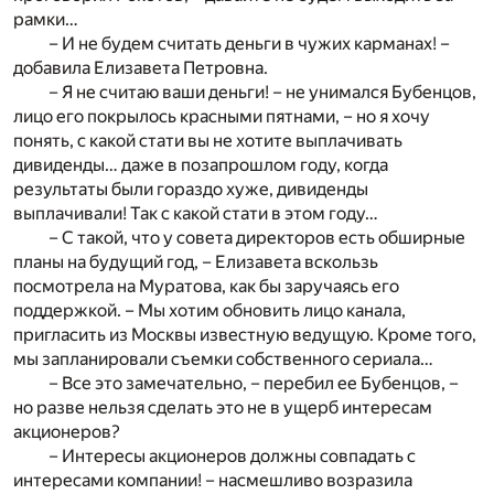
рамки…
– И не будем считать деньги в чужих карманах! –
добавила Елизавета Петровна.
– Я не считаю ваши деньги! – не унимался Бубенцов,
лицо его покрылось красными пятнами, – но я хочу
понять, с какой стати вы не хотите выплачивать
дивиденды… даже в позапрошлом году, когда
результаты были гораздо хуже, дивиденды
выплачивали! Так с какой стати в этом году…
– С такой, что у совета директоров есть обширные
планы на будущий год, – Елизавета вскользь
посмотрела на Муратова, как бы заручаясь его
поддержкой. – Мы хотим обновить лицо канала,
пригласить из Москвы известную ведущую. Кроме того,
мы запланировали съемки собственного сериала…
– Все это замечательно, – перебил ее Бубенцов, –
но разве нельзя сделать это не в ущерб интересам
акционеров?
– Интересы акционеров должны совпадать с
интересами компании! – насмешливо возразила