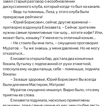
завел старый разговор о возобновлении
дискуссионного клуба, который когда-то был на канале.
– Ведь ты помнишь, Лиза, у этого клуба были
прекрасные рейтинги!
– Юрий Борисович, сейчас другие времена! –
притворно вздохнула Елизавета. – Сейчас зрителям
нужны самые примитивные ток-шоу… хотите кофе? Или,
может быть, коньяку? У меня есть отличный коньяк…
– Не стоило бы мне пить, – смущенно проговорил
Муратов. – Ты же знаешь, у меня давление. Но не могу
отказаться…
Елизавета открыла бар, достала два коньячных
бокала, бутылку с подписанной от руки этикеткой,
плеснула ему на два пальца, себе – поменьше, подняла
бокалы:
– За ваше здоровье, Юрий Борисович! Вы всегда
были для меня Мастером, Мэтром!
Муратов смущенно хмыкнул. Видно было, что ему
приятны ее слова.
Елизавета подумала, насколько примитивны
мужчины, даже самые умные из них: чем грубее лесть,