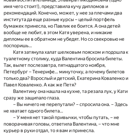
имя чего стоит!), представила кучу дипломов и
рекомендаций. Конечно, может, у нее за плечами два
института да еще разные курсы – целый портфель
бумажек принесла, но Павлик ее боится. А она детей
вообще не любит, в этом Катя уверена, и никакие
дипломы ее в обратном не убедят. Но со свекровью не
поспоришь…
Катя затянула халат шелковым пояском и подошла к
туалетному столику, куда Валентина бросила билеты.
Так, вылет послезавтра, пятнадцатого ноября,
Петербург – Тенерифе… минуточку, а почему билетов
только два? Взрослый и детский, Екатерина Коваленко и
Павел Коваленко. А как же Петя?
Валентину она нашла на кухне, та резала лук, у Кати
сразу же защипало глаза.
– Вы ничего не перепутали? – спросила она. – Здесь
не хватает одного билета…
– У меня нет такой привычки, чтобы путать, – не
поворачивая головы, ответила Валентина, – что мне
курьер в руки отдал, то я вам и принесла.