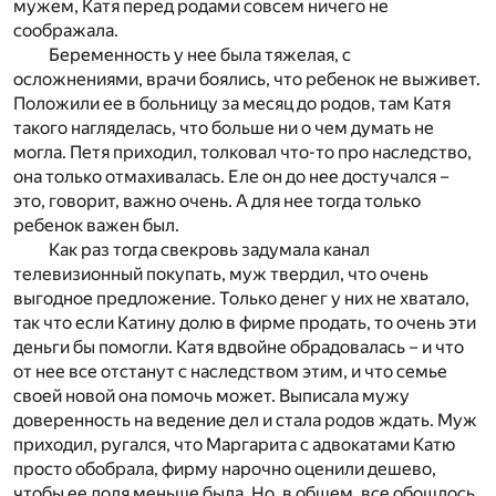
мужем, Катя перед родами совсем ничего не
соображала.
Беременность у нее была тяжелая, с
осложнениями, врачи боялись, что ребенок не выживет.
Положили ее в больницу за месяц до родов, там Катя
такого нагляделась, что больше ни о чем думать не
могла. Петя приходил, толковал что-то про наследство,
она только отмахивалась. Еле он до нее достучался –
это, говорит, важно очень. А для нее тогда только
ребенок важен был.
Как раз тогда свекровь задумала канал
телевизионный покупать, муж твердил, что очень
выгодное предложение. Только денег у них не хватало,
так что если Катину долю в фирме продать, то очень эти
деньги бы помогли. Катя вдвойне обрадовалась – и что
от нее все отстанут с наследством этим, и что семье
своей новой она помочь может. Выписала мужу
доверенность на ведение дел и стала родов ждать. Муж
приходил, ругался, что Маргарита с адвокатами Катю
просто обобрала, фирму нарочно оценили дешево,
чтобы ее доля меньше была. Но, в общем, все обошлось.