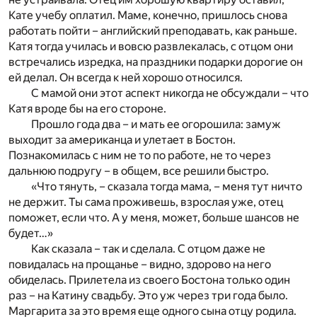
Кате учебу оплатил. Маме, конечно, пришлось снова
работать пойти – английский преподавать, как раньше.
Катя тогда училась и вовсю развлекалась, с отцом они
встречались изредка, на праздники подарки дорогие он
ей делал. Он всегда к ней хорошо относился.
С мамой они этот аспект никогда не обсуждали – что
Катя вроде бы на его стороне.
Прошло года два – и мать ее огорошила: замуж
выходит за американца и улетает в Бостон.
Познакомилась с ним не то по работе, не то через
дальнюю подругу – в общем, все решили быстро.
«Что тянуть, – сказала тогда мама, – меня тут ничто
не держит. Ты сама проживешь, взрослая уже, отец
поможет, если что. А у меня, может, больше шансов не
будет…»
Как сказала – так и сделала. С отцом даже не
повидалась на прощанье – видно, здорово на него
обиделась. Прилетела из своего Бостона только один
раз – на Катину свадьбу. Это уж через три года было.
Маргарита за это время еще одного сына отцу родила.