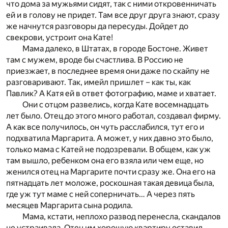
что дома за мужьями сидят, так с ними откровенничать
ей и в голову не придет. Там все друг друга знают, сразу
же начнутся разговоры да пересуды. Дойдет до
свекрови, устроит она Кате!
Мама далеко, в Штатах, в городе Бостоне. Живет
там с мужем, вроде бы счастлива. В Россию не
приезжает, в последнее время они даже по скайпу не
разговаривают. Так, имейл пришлет – как ты, как
Павлик? А Катя ей в ответ фотографию, маме и хватает.
Они с отцом развелись, когда Кате восемнадцать
лет было. Отец до этого много работал, создавал фирму.
А как все получилось, он чуть расслабился, тут его и
подхватила Маргарита. А может, у них давно это было,
только мама с Катей не подозревали. В общем, как уж
там вышло, ребенком она его взяла или чем еще, но
женился отец на Маргарите почти сразу же. Она его на
пятнадцать лет моложе, роскошная такая девица была,
где уж тут маме с ней соперничать… А через пять
месяцев Маргарита сына родила.
Мама, кстати, неплохо развод перенесла, скандалов
не устраивала. Отец им хорошую квартиру оставил,