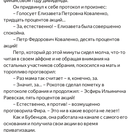
финансовом году дивиденды.
Он придвинул к себе протокол и произнес:
– Голосует Елизавета Петровна Коваленко,
тридцать процентов акций…
– За, естественно! – Елизавета была совершенно
спокойна.
– Петр Федорович Коваленко, десять процентов
акций!
Петр, который до этой минуты сидел молча, что-то
читая в своем айфоне и не обращая внимания на
остальных участников собрания, покосился на мать и
торопливо проговорил:
– Раз мама так считает – я, конечно, за.
– Значит, за… – Рокотов сделал пометку в
протоколе собрания и продолжил: – Эсфирь Ильинична
Раевская, пять процентов акций!
– Естественно, я против! – возмущенно
проговорила Фира. – Это ни в какие ворота не лезет!
Как и Бубенцов, она работала на канале с самого его
основания и получила свои акции во время
приватизации.