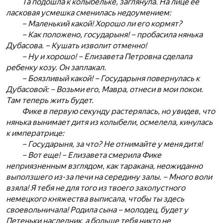
Та подошла к колыбельке, заглянула. На лице ее
ласковая усмешка сменилась недоумением:
– Маленький какой! Хорошо ли его кормят?
– Как положено, государыня! – пробасила нянька
Дубасова. – Кушать изволит отменно!
– Ну и хорошо! – Елизавета Петровна сделала
ребенку козу. Он заплакал.
– Боязливый какой! – Государыня повернулась к
Дубасовой: – Возьми его, Мавра, отнеси в мои покои.
Там теперь жить будет.
Фике в первую секунду растерялась, но увидев, что
нянька вынимает дитя из колыбели, осмелела, кинулась
к императрице:
– Государыня, за что? Не отнимайте у меня дитя!
– Вот еще! – Елизавета смерила Фике
неприязненным взглядом, как таракана, неожиданно
выползшего из-за печи на середину залы. – Много воли
взяла! Я тебя не для того из твоего захолустного
немецкого княжества выписала, чтобы ты здесь
своевольничала! Родила сына – молодец, будет у
Петеньки наследник, а больше тебя никто не