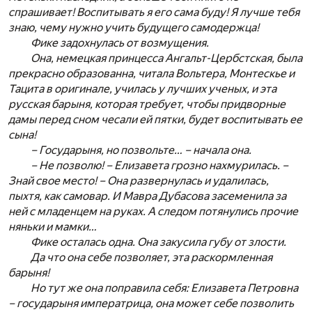
спрашивает! Воспитывать я его сама буду! Я лучше тебя
знаю, чему нужно учить будущего самодержца!
Фике задохнулась от возмущения.
Она, немецкая принцесса Ангальт-Цербстская, была
прекрасно образованна, читала Вольтера, Монтескье и
Тацита в оригинале, училась у лучших ученых, и эта
русская барыня, которая требует, чтобы придворные
дамы перед сном чесали ей пятки, будет воспитывать ее
сына!
– Государыня, но позвольте… – начала она.
– Не позволю! – Елизавета грозно нахмурилась. –
Знай свое место! – Она развернулась и удалилась,
пыхтя, как самовар. И Мавра Дубасова засеменила за
ней с младенцем на руках. А следом потянулись прочие
няньки и мамки…
Фике осталась одна. Она закусила губу от злости.
Да что она себе позволяет, эта раскормленная
барыня!
Но тут же она поправила себя: Елизавета Петровна
– государыня императрица, она может себе позволить