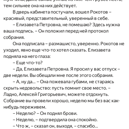
тем сильнее она на них действует.
В дверь кабинета постучали, вошел Рокотов –
красивый, представительный, уверенный в себе.
– Елизавета Петровна, не помешаю? Здесь нужна
ваша подпись. – Он положил перед ней протокол
собрания.
Она подписала – размашисто, уверенно. Рокотов не
уходил, явно еще что-то хотел сказать. Елизавета
подняла на него глаза:
– Еще что-то?
– Да, Елизавета Петровна. Я просил у вас отпуск –
две недели. Вы обещали мне после этого собрания.
– А, ну да… – Она пожевала губами, не стараясь
скрыть недовольство: пусть помнит свое место. –
Ладно, Алексей Григорьевич, можете отдохнуть.
Собрание вы провели хорошо, неделю мы без вас как-
нибудь переживем.
– Неделю? – Он поднял брови.
– Неделю, – подтвердила она спокойно.
– Что ж, – сказал он, выходя, – спасибо…