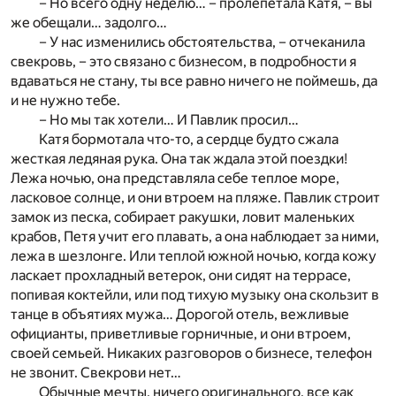
– Но всего одну неделю… – пролепетала Катя, – вы
же обещали… задолго…
– У нас изменились обстоятельства, – отчеканила
свекровь, – это связано с бизнесом, в подробности я
вдаваться не стану, ты все равно ничего не поймешь, да
и не нужно тебе.
– Но мы так хотели… И Павлик просил…
Катя бормотала что-то, а сердце будто сжала
жесткая ледяная рука. Она так ждала этой поездки!
Лежа ночью, она представляла себе теплое море,
ласковое солнце, и они втроем на пляже. Павлик строит
замок из песка, собирает ракушки, ловит маленьких
крабов, Петя учит его плавать, а она наблюдает за ними,
лежа в шезлонге. Или теплой южной ночью, когда кожу
ласкает прохладный ветерок, они сидят на террасе,
попивая коктейли, или под тихую музыку она скользит в
танце в объятиях мужа… Дорогой отель, вежливые
официанты, приветливые горничные, и они втроем,
своей семьей. Никаких разговоров о бизнесе, телефон
не звонит. Свекрови нет…
Обычные мечты, ничего оригинального, все как