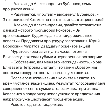
– Александр Александрович Бубенцов, семь
процентов акций.
– Разумеется, я против! – выкрикнул Бубенцов. –
Это произвол! Как можно так относиться к акционерам?
– Александр Александрович, давайте оставаться в
рамках! – строго проговорил Рокотов. – Вы
проголосовали, будем и дальше придерживаться
повестки. Продолжим процедуру голосования. Юрий
Борисович Муратов, двадцать процентов акций!
Муратов снова взглянул на часы, потом на
Елизавету, пожевал губами и неуверенно проговорил:
– Собственно, для меня это неожиданность, но раз
Елизавета Петровна считает, что таким образом мы
повысим конкурентность канала… ну, я тоже за.
После его высказывания в комнате на какое-то
время установилась тишина. Результат голосования был
совершенно ясен: в сумме с голосами матери и сына
Коваленко в поддержку непопулярного предложения
набралось уже шестьдесят процентов акций.
Рокотов, однако, продолжил: