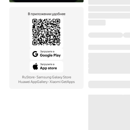
В приложении удобнее
RuStore
·
Samsung Galaxy Store
Huawei AppGallery
·
Xiaomi GetApps