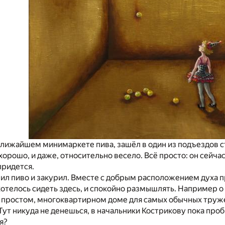
ближайшем минимаркете пива, зашёл в один из подъездов ст
хорошо, и даже, относительно весело. Всё просто: он сейча
придется.
ил пиво и закурил. Вместе с добрым расположением духа п
а хотелось сидеть здесь, и спокойно размышлять. Например о
 в простом, многоквартирном доме для самых обычных труж
Тут никуда не денешься, в начальники Кострикову пока проб
я?