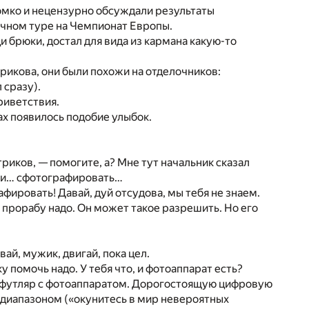
ромко и нецензурно обсуждали результаты
очном туре на Чемпионат Европы.
и брюки, достал для вида из кармана какую-то
трикова, они были похожи на отделочников:
 сразу).
риветствия.
ах появилось подобие улыбок.
иков, — помогите, а? Мне тут начальник сказал
ну и… сфотографировать…
фировать! Давай, дуй отсудова, мы тебя не знаем.
к прорабу надо. Он может такое разрешить. Но его
ай, мужик, двигай, пока цел.
 помочь надо. У тебя что, и фотоаппарат есть?
в футляр с фотоаппаратом. Дорогостоящую цифровую
диапазоном («окунитесь в мир невероятных