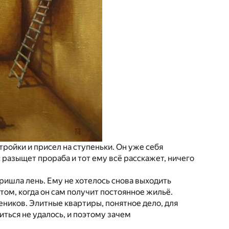
ройки и присел на ступеньки. Он уже себя
с разыщет прораба и тот ему всё расскажет, ничего
ришла лень. Ему не хотелось снова выходить
 том, когда он сам получит постоянное жильё.
еников. Элитные квартиры, понятное дело, для
иться не удалось, и поэтому зачем