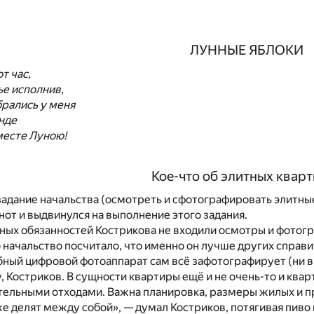
ЛУННЫЕ ЯБЛОКИ
т час,
ье исполнив,
брались у меня
анде
месте Луною!
Кое-что об элитных квар
адание начальства (осмотреть и сфотографировать элитны
нот и выдвинулся на выполнение этого задания.
ных обязанностей Кострикова не входили осмотры и фотог
 начальство посчитало, что именно он лучше других справит
ый цифровой фотоаппарат сам всё зафотографирует (ни в к
, Костриков. В сущности квартиры ещё и не очень-то и квар
ельными отходами. Важна планировка, размеры жилых и пр
е делят между собой», — думал Костриков, потягивая пиво