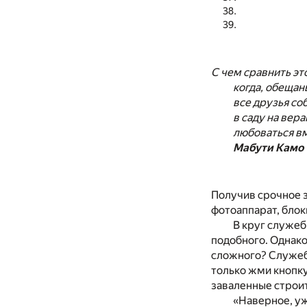
С чем сравнить это
когда, обещан
все друзья со
в саду на вер
любоваться в
Мабути Камо
Получив срочное з
фотоаппарат, блок
В круг служеб
подобного. Однако
сложного? Служебн
только жми кнопку
заваленные строит
«Наверное, уж