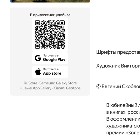
В приложении удобнее
Шрифты предоста
Художник
Виктор
RuStore
·
Samsung Galaxy Store
© Евгений Скоблов
Huawei AppGallery
·
Xiaomi GetApps
В юбилейный 
в книгах, рос
В оформлении 
художника-cю
премии «Золо