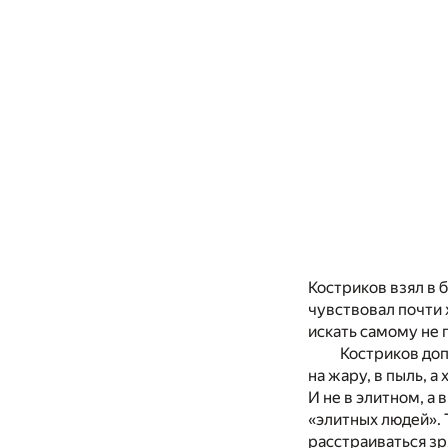
Костриков взял в 
чувствовал почти 
искать самому не 
Костриков доп
на жару, в пыль, 
И не в элитном, а
«элитных людей». 
расстраиваться зр