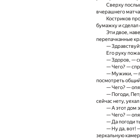
Сверху послыш
вчерашнего матча
Костриков про
бумажку и сделал
Эти двое, нав
перепачканные кра
— Здравствуйт
Его руку пожа
— Здоров, — с
— Чего? — спр
— Мужики, — п
посмотреть общий 
— Чего? — опя
— Погоди, Пет
сейчас нету, уехал
— А этот дом 
— Чего? — опя
— Да погоди т
— Ну да, вот
зеркальную камер