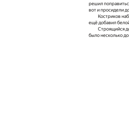
решил поправиться
вот и просидели до
Костриков наб
ещё добавил белой 
Строящийся до
было несколько дом