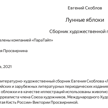
Евгений Скоблов
Лунные яблоки
Сборник художественной 
влены компанией «ПараТайп»
ия Просвирнина
, 2021
литературно-художественный сборник Евгения Скоблова «
сийских и зарубежных литературных периодических изданиях
обложки и в качестве иллюстраций использованы живопис
рреалиста члена Союза художников, Международного Худо
тая Кисть России» Виктории Просвирниной.