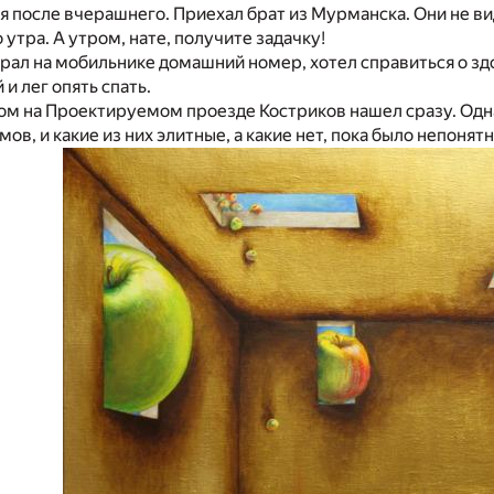
 после вчерашнего. Приехал брат из Мурманска. Они не виде
 утра. А утром, нате, получите задачку!
рал на мобильнике домашний номер, хотел справиться о здо
и лег опять спать.
м на Проектируемом проезде Костриков нашел сразу. Однак
ов, и какие из них элитные, а какие нет, пока было непонятн