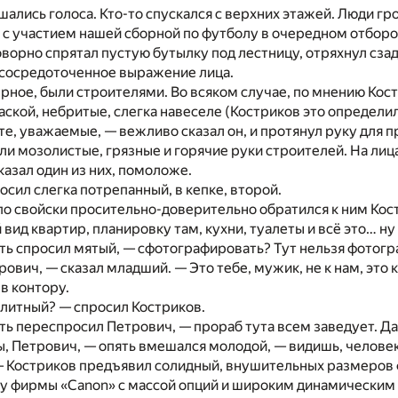
ались голоса. Кто-то спускался с верхних этажей. Люди г
 с участием нашей сборной по футболу в очередном отбор
ворно спрятал пустую бутылку под лестницу, отряхнул сзад
 сосредоточенное выражение лица.
ерное, были строителями. Во всяком случае, по мнению Кос
ской, небритые, слегка навеселе (Костриков это определил
е, уважаемые, — вежливо сказал он, и протянул руку для п
ли мозолистые, грязные и горячие руки строителей. На лиц
казал один из них, помоложе.
осил слегка потрепанный, в кепке, второй.
о свойски просительно-доверительно обратился к ним Костр
вид квартир, планировку там, кухни, туалеты и всё это… 
ть спросил мятый, — сфотографировать? Тут нельзя фотогра
рович, — сказал младший. — Это тебе, мужик, не к нам, это 
 в контору.
элитный? — спросил Костриков.
ть переспросил Петрович, — прораб тута всем заведует. Дав
ы, Петрович, — опять вмешался молодой, — видишь, человеку
! — Костриков предъявил солидный, внушительных размеро
у фирмы «Canon» с массой опций и широким динамическим 