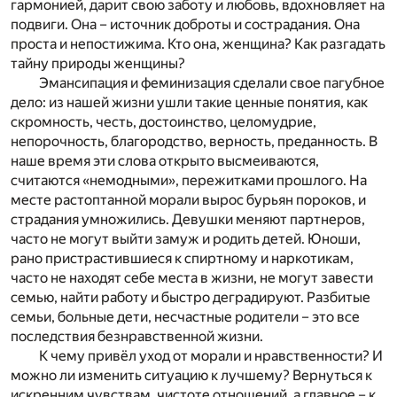
гармонией, дарит свою заботу и любовь, вдохновляет на
подвиги. Она – источник доброты и сострадания. Она
проста и непостижима. Кто она, женщина? Как разгадать
тайну природы женщины?
Эмансипация и феминизация сделали свое пагубное
дело: из нашей жизни ушли такие ценные понятия, как
скромность, честь, достоинство, целомудрие,
непорочность, благородство, верность, преданность. В
наше время эти слова открыто высмеиваются,
считаются «немодными», пережитками прошлого. На
месте растоптанной морали вырос бурьян пороков, и
страдания умножились. Девушки меняют партнеров,
часто не могут выйти замуж и родить детей. Юноши,
рано пристрастившиеся к спиртному и наркотикам,
часто не находят себе места в жизни, не могут завести
семью, найти работу и быстро деградируют. Разбитые
семьи, больные дети, несчастные родители – это все
последствия безнравственной жизни.
К чему привёл уход от морали и нравственности? И
можно ли изменить ситуацию к лучшему? Вернуться к
искренним чувствам, чистоте отношений, а главное – к