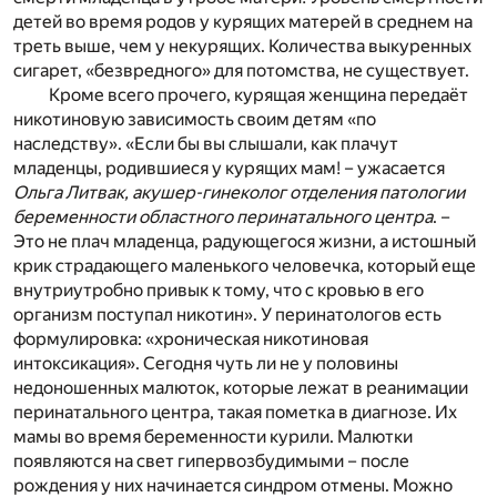
детей во время родов у курящих матерей в среднем на
треть выше, чем у некурящих. Количества выкуренных
сигарет, «безвредного» для потомства, не существует.
Кроме всего прочего, курящая женщина передаёт
никотиновую зависимость своим детям «по
наследству». «Если бы вы слышали, как плачут
младенцы, родившиеся у курящих мам! – ужасается
Ольга Литвак, акушер-гинеколог отделения патологии
беременности областного перинатального центра
. –
Это не плач младенца, радующегося жизни, а истошный
крик страдающего маленького человечка, который еще
внутриутробно привык к тому, что с кровью в его
организм поступал никотин». У перинатологов есть
формулировка: «хроническая никотиновая
интоксикация». Сегодня чуть ли не у половины
недоношенных малюток, которые лежат в реанимации
перинатального центра, такая пометка в диагнозе. Их
мамы во время беременности курили. Малютки
появляются на свет гипервозбудимыми – после
рождения у них начинается синдром отмены. Можно