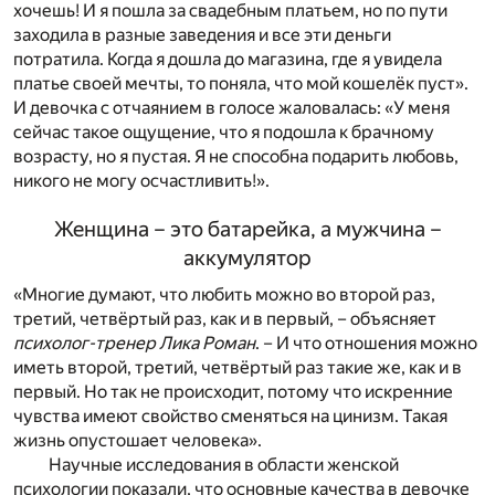
хочешь! И я пошла за свадебным платьем, но по пути
заходила в разные заведения и все эти деньги
потратила. Когда я дошла до магазина, где я увидела
платье своей мечты, то поняла, что мой кошелёк пуст».
И девочка с отчаянием в голосе жаловалась: «У меня
сейчас такое ощущение, что я подошла к брачному
возрасту, но я пустая. Я не способна подарить любовь,
никого не могу осчастливить!».
Женщина – это батарейка, а мужчина –
аккумулятор
«Многие думают, что любить можно во второй раз,
третий, четвёртый раз, как и в первый, – объясняет
психолог-тренер Лика Роман
. – И что отношения можно
иметь второй, третий, четвёртый раз такие же, как и в
первый. Но так не происходит, потому что искренние
чувства имеют свойство сменяться на цинизм. Такая
жизнь опустошает человека».
Научные исследования в области женской
психологии показали, что основные качества в девочке