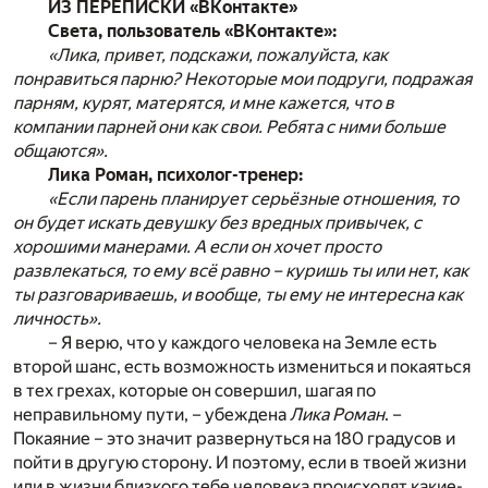
ИЗ ПЕРЕПИСКИ «ВКонтакте»
Света, пользователь «ВКонтакте»:
«Лика, привет, подскажи, пожалуйста, как
понравиться парню? Некоторые мои подруги, подражая
парням, курят, матерятся, и мне кажется, что в
компании парней они как свои. Ребята с ними больше
общаются».
Лика Роман, психолог-тренер:
«Если парень планирует серьёзные отношения, то
он будет искать девушку без вредных привычек, с
хорошими манерами. А если он хочет просто
развлекаться, то ему всё равно – куришь ты или нет, как
ты разговариваешь, и вообще, ты ему не интересна как
личность».
– Я верю, что у каждого человека на Земле есть
второй шанс, есть возможность измениться и покаяться
в тех грехах, которые он совершил, шагая по
неправильному пути, – убеждена
Лика Роман
. –
Покаяние – это значит развернуться на 180 градусов и
пойти в другую сторону. И поэтому, если в твоей жизни
или в жизни близкого тебе человека происходят какие-