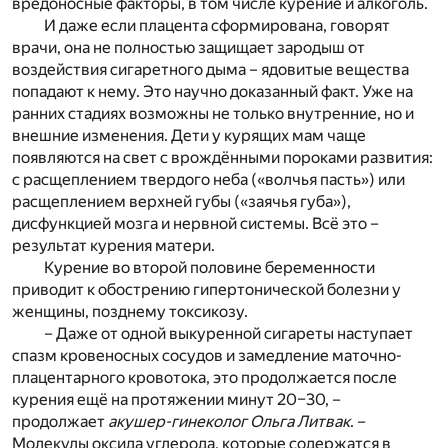
вредоносные факторы, в том числе курение и алкоголь.
И даже если плацента сформирована, говорят
врачи, она не полностью защищает зародыш от
воздействия сигаретного дыма – ядовитые вещества
попадают к нему. Это научно доказанный факт. Уже на
ранних стадиях возможны не только внутренние, но и
внешние изменения. Дети у курящих мам чаще
появляются на свет с врождёнными пороками развития:
с расщеплением твердого неба («волчья пасть») или
расщеплением верхней губы («заячья губа»),
дисфункцией мозга и нервной системы. Всё это –
результат курения матери.
Курение во второй половине беременности
приводит к обострению гипертонической болезни у
женщины, позднему токсикозу.
– Даже от одной выкуренной сигареты наступает
спазм кровеносных сосудов и замедление маточно-
плацентарного кровотока, это продолжается после
курения ещё на протяжении минут 20–30, –
продолжает
акушер-гинеколог Ольга Литвак
. –
Молекулы оксида углерода, которые содержатся в