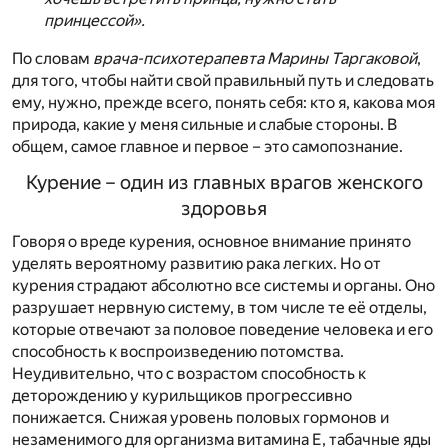
принцессой».
По словам
врача-психотерапевта Марины Таргаковой
,
для того, чтобы найти свой правильный путь и следовать
ему, нужно, прежде всего, понять себя: кто я, какова моя
природа, какие у меня сильные и слабые стороны. В
общем, самое главное и первое – это самопознание.
Курение – один из главных врагов женского
здоровья
Говоря о вреде курения, основное внимание принято
уделять вероятному развитию рака легких. Но от
курения страдают абсолютно все системы и органы. Оно
разрушает нервную систему, в том числе те её отделы,
которые отвечают за половое поведение человека и его
способность к воспроизведению потомства.
Неудивительно, что с возрастом способность к
деторождению у курильщиков прогрессивно
понижается. Снижая уровень половых гормонов и
незаменимого для организма витамина Е, табачные яды