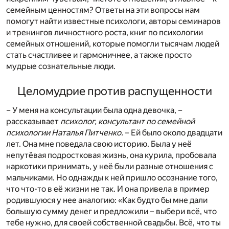
семейным ценностям? Ответы на эти вопросы нам
помогут найти известные психологи, авторы семинаров
и тренингов личностного роста, книг по психологии
семейных отношений, которые помогли тысячам людей
стать счастливее и гармоничнее, а также просто
мудрые сознательные люди.
Целомудрие против распущенности
– У меня на консультации была одна девочка, –
рассказывает
психолог, консультант по семейной
психологии Наталья Питченко.
– Ей было около двадцати
лет. Она мне поведала свою историю. Была у неё
непутёвая подростковая жизнь, она курила, пробовала
наркотики принимать, у неё были разные отношения с
мальчиками. Но однажды к ней пришло осознание того,
что что-то в её жизни не так. И она привела в пример
родившуюся у нее аналогию: «Как будто бы мне дали
большую сумму денег и предложили – выбери всё, что
тебе нужно, для своей собственной свадьбы. Всё, что ты