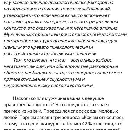
изучающее влияние психологических факторов на
возникновение и течение телесных заболеваний)
утверждает, что если человек часто вспоминает
половые органы в матерном, то есть отрицательном
контексте, это оказывает на них негативное влияние.
Мужчины-матерщинники рано становятся импотентами
или приобретают урологические заболевания, а для
женщин это чревато гинекологическими
расстройствами и проблемами с зачатием.
Тем, кто думает, что мат – всего лишь выброс
негативных эмоций или общепринятые разговорные
обороты, необходимо знать, что сквернословие имеет
прямое отношение к скудности ума и
неуравновешенному состоянию психики.
Насколько для мужчины важна в девушке
нравственная чистота? Это наглядно показывает
пример из жизни. Проводился опрос среди молодых
людей. Парням задали три вопроса: «Как вы относитесь
к тому, что девушки курят?» Только 42 % ответили, что