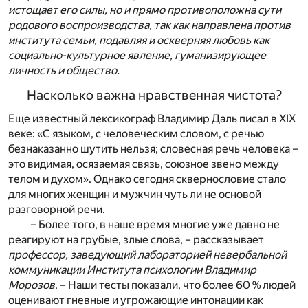
истощает его силы, но и прямо противоположна сути
родового воспроизводства, так как направлена против
института семьи, подавляя и оскверняя любовь как
социально-культурное явление, гуманизирующее
личность и общество.
Насколько важна нравственная чистота?
Еще известный лексикограф Владимир Даль писал в XIX
веке: «С языком, с человеческим словом, с речью
безнаказанно шутить нельзя; словесная речь человека –
это видимая, осязаемая связь, союзное звено между
телом и духом». Однако сегодня сквернословие стало
для многих женщин и мужчин чуть ли не основой
разговорной речи.
– Более того, в наше время многие уже давно не
реагируют на грубые, злые слова, – рассказывает
профессор, заведующий лабораторией невербальной
коммуникации Института психологии Владимир
Морозов
. – Наши тесты показали, что более 60 % людей
оценивают гневные и угрожающие интонации как