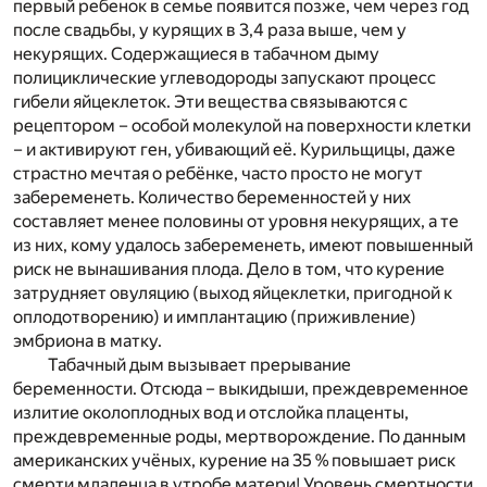
первый ребенок в семье появится позже, чем через год
после свадьбы, у курящих в 3,4 раза выше, чем у
некурящих. Содержащиеся в табачном дыму
полициклические углеводороды запускают процесс
гибели яйцеклеток. Эти вещества связываются с
рецептором – особой молекулой на поверхности клетки
– и активируют ген, убивающий её. Курильщицы, даже
страстно мечтая о ребёнке, часто просто не могут
забеременеть. Количество беременностей у них
составляет менее половины от уровня некурящих, а те
из них, кому удалось забеременеть, имеют повышенный
риск не вынашивания плода. Дело в том, что курение
затрудняет овуляцию (выход яйцеклетки, пригодной к
оплодотворению) и имплантацию (приживление)
эмбриона в матку.
Табачный дым вызывает прерывание
беременности. Отсюда – выкидыши, преждевременное
излитие околоплодных вод и отслойка плаценты,
преждевременные роды, мертворождение. По данным
американских учёных, курение на 35 % повышает риск
смерти младенца в утробе матери! Уровень смертности