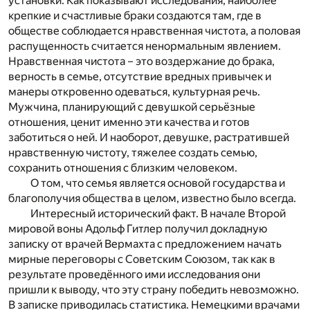
установки. Как показывают исследования, наиболее
крепкие и счастливые браки создаются там, где в
обществе соблюдается нравственная чистота, а половая
распущенность считается ненормальным явлением.
Нравственная чистота – это воздержание до брака,
верность в семье, отсутствие вредных привычек и
манеры откровенно одеваться, культурная речь.
Мужчина, планирующий с девушкой серьёзные
отношения, ценит именно эти качества и готов
заботиться о ней. И наоборот, девушке, растратившей
нравственную чистоту, тяжелее создать семью,
сохранить отношения с близким человеком.
О том, что семья является основой государства и
благополучия общества в целом, известно было всегда.
Интересный исторический факт. В начале Второй
мировой воны Адольф Гитлер получил докладную
записку от врачей Вермахта с предложением начать
мирные переговоры с Советским Союзом, так как в
результате проведённого ими исследования они
пришли к выводу, что эту страну победить невозможно.
В записке приводилась статистика. Немецкими врачами