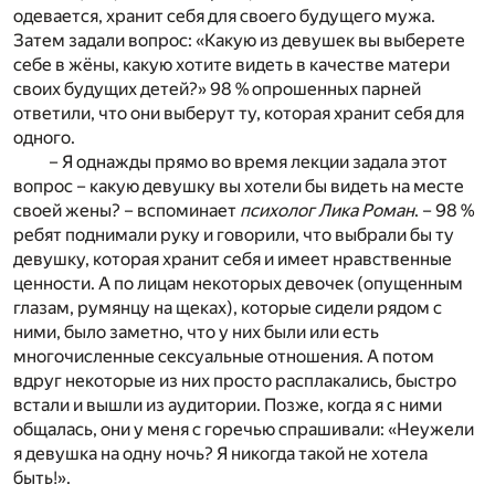
одевается, хранит себя для своего будущего мужа.
Затем задали вопрос: «Какую из девушек вы выберете
себе в жёны, какую хотите видеть в качестве матери
своих будущих детей?» 98 % опрошенных парней
ответили, что они выберут ту, которая хранит себя для
одного.
– Я однажды прямо во время лекции задала этот
вопрос – какую девушку вы хотели бы видеть на месте
своей жены? – вспоминает
психолог Лика Роман
. – 98 %
ребят поднимали руку и говорили, что выбрали бы ту
девушку, которая хранит себя и имеет нравственные
ценности. А по лицам некоторых девочек (опущенным
глазам, румянцу на щеках), которые сидели рядом с
ними, было заметно, что у них были или есть
многочисленные сексуальные отношения. А потом
вдруг некоторые из них просто расплакались, быстро
встали и вышли из аудитории. Позже, когда я с ними
общалась, они у меня с горечью спрашивали: «Неужели
я девушка на одну ночь? Я никогда такой не хотела
быть!».