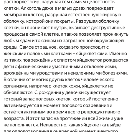
растворяет жир, нарушая тем самым целостность
клетки. Алкоголь даже в малых дозах повреждает
мембраны клеток, разрушая естественную жировую
оболочку, которой они покрыты. Разрушая оболочку
клетки, он проникает внутрь, вызывает деструктивные
процессы в самой клетке, а также позволяет проникнуть
любым ядам и токсинам из загрязненной окружающей
среды. Самое страшное, когда это происходит с
женскими половыми клетками – яйцеклетками. Именно
из таких повреждённых спиртом яйцеклеток рождаются
дети с физическими и умственными отклонениями,
врождёнными уродствами и неизлечимыми болезнями.
В отличие от многих других клеток человеческого
организма, например клеток кожи, яйцеклетки не
обновляются. С рождения у девочки существует
готовый запас половых клеток, который постепенно
активизируется в момент полового созревания и
остаётся активным во время всего репродуктивного
возраста. И этот запас на протяжении всей жизни уже
не пополняется. Неизвестно, какая яйцеклетка выйдет
для оплодотворения в очередной момент женского