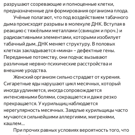
разрушают созревающие и полноценные клетки,
предназначенные для формирования организма плода.
Учёные полагают, что под воздействием табачного
дыма происходят разрывы в молекуле ДНК. Вступая в
реакцию с тяжёлыми металлами (свинцом и проч.) и
радиоактивными элементами, которыми изобилует
табачный дым, ДНК меняет структуру. В половых
клетках закладывается «мина» – дефектные гены.
Переданные потомству, они подчас вызывают
различные нервно-психические расстройства и
внешние уродства.
Женский организм сильно страдает от курения.
Сигаретные яды нарушают цикл месячных, который
иногда удлиняется, иногда сопровождается
интенсивными болями, сокращается и даже резко
прекращается. У курильщиц наблюдается
нерегулярность месячных. Заядлые курильщицы часто
мучаются сильнейшими аллергиями, мигренями,
кашлем…
При прочих равных условиях вероятность того, что