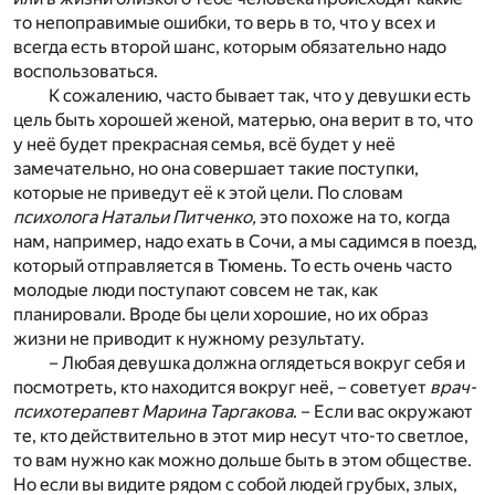
то непоправимые ошибки, то верь в то, что у всех и
всегда есть второй шанс, которым обязательно надо
воспользоваться.
К сожалению, часто бывает так, что у девушки есть
цель быть хорошей женой, матерью, она верит в то, что
у неё будет прекрасная семья, всё будет у неё
замечательно, но она совершает такие поступки,
которые не приведут её к этой цели. По словам
психолога Натальи Питченко,
это похоже на то, когда
нам, например, надо ехать в Сочи, а мы садимся в поезд,
который отправляется в Тюмень. То есть очень часто
молодые люди поступают совсем не так, как
планировали. Вроде бы цели хорошие, но их образ
жизни не приводит к нужному результату.
– Любая девушка должна оглядеться вокруг себя и
посмотреть, кто находится вокруг неё, – советует
врач-
психотерапевт Марина Таргакова
. – Если вас окружают
те, кто действительно в этот мир несут что-то светлое,
то вам нужно как можно дольше быть в этом обществе.
Но если вы видите рядом с собой людей грубых, злых,