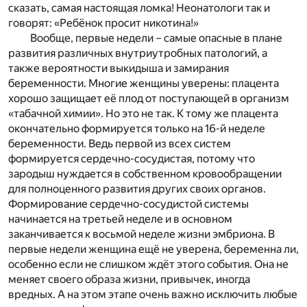
сказать, самая настоящая ломка! Неонатологи так и
говорят: «Ребёнок просит никотина!»
Вообще, первые недели – самые опасные в плане
развития различных внутриутробных патологий, а
также вероятности выкидыша и замирания
беременности. Многие женщины уверены: плацента
хорошо защищает её плод от поступающей в организм
«табачной химии». Но это не так. К тому же плацента
окончательно формируется только на 16-й неделе
беременности. Ведь первой из всех систем
формируется сердечно-сосудистая, потому что
зародыш нуждается в собственном кровообращении
для полноценного развития других своих органов.
Формирование сердечно-сосудистой системы
начинается на третьей неделе и в основном
заканчивается к восьмой неделе жизни эмбриона. В
первые недели женщина ещё не уверена, беременна ли,
особенно если не слишком ждёт этого события. Она не
меняет своего образа жизни, привычек, иногда
вредных. А на этом этапе очень важно исключить любые