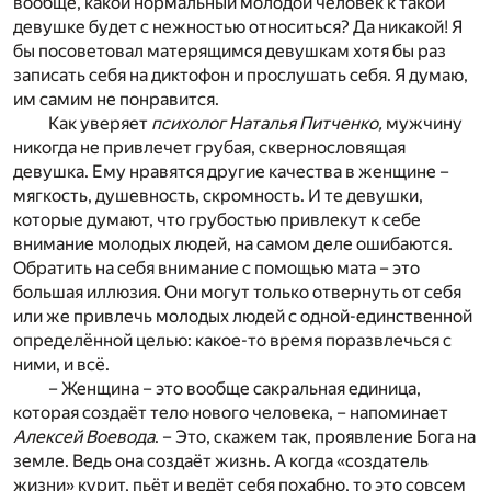
вообще, какой нормальный молодой человек к такой
девушке будет с нежностью относиться? Да никакой! Я
бы посоветовал матерящимся девушкам хотя бы раз
записать себя на диктофон и прослушать себя. Я думаю,
им самим не понравится.
Как уверяет
психолог Наталья Питченко,
мужчину
никогда не привлечет грубая, сквернословящая
девушка. Ему нравятся другие качества в женщине –
мягкость, душевность, скромность. И те девушки,
которые думают, что грубостью привлекут к себе
внимание молодых людей, на самом деле ошибаются.
Обратить на себя внимание с помощью мата – это
большая иллюзия. Они могут только отвернуть от себя
или же привлечь молодых людей с одной-единственной
определённой целью: какое-то время поразвлечься с
ними, и всё.
– Женщина – это вообще сакральная единица,
которая создаёт тело нового человека, – напоминает
Алексей Воевода
. – Это, скажем так, проявление Бога на
земле. Ведь она создаёт жизнь. А когда «создатель
жизни» курит, пьёт и ведёт себя похабно, то это совсем