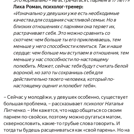
Это нормально – не встречаться с парнем в 17 лет?»
Лика Роман, психолог-тренер:
«Изначально у девушки уже есть необходимые
качества для создания счастливой семьи. Но в
близких отношениях с парнями она теряет их,
растрачивает себя. Это можно сравнить со
скотчем: чем больше ты его приклеиваешь, тем
меньше у него способности клеиться. Так и наше
сердце: чем больше мы вступаем в отношения, тем
меньше у нас способности по-настоящему
полюбить. Может, сейчас тебя будут считать белой
вороной, но зато ты сохранишь себя для
действительно твоего человека, который по-
настоящему оценит и полюбит тебя».
– Сейчас у молодёжи, у девушек особенно, существует
большая проблема, – рассказывает
психолог Наталья
Питченко
. – Им кажется, что надо общаться со своим
парнем по-свойски, поэтому можно ругаться матом,
сквернословить, какие-то грубые слова говорить. И
тогда ты будешь расцениваться как «свой парень». Но на