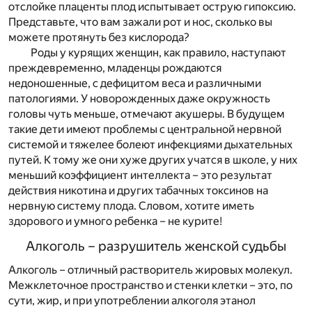
отслойке плаценты плод испытывает острую гипоксию.
Представьте, что вам зажали рот и нос, сколько вы
можете протянуть без кислорода?
Роды у курящих женщин, как правило, наступают
преждевременно, младенцы рождаются
недоношенные, с дефицитом веса и различными
патологиями. У новорожденных даже окружность
головы чуть меньше, отмечают акушеры. В будущем
такие дети имеют проблемы с центральной нервной
системой и тяжелее болеют инфекциями дыхательных
путей. К тому же они хуже других учатся в школе, у них
меньший коэффициент интеллекта – это результат
действия никотина и других табачных токсинов на
нервную систему плода. Словом, хотите иметь
здорового и умного ребенка – не курите!
Алкоголь – разрушитель женской судьбы
Алкоголь – отличный растворитель жировых молекул.
Межклеточное пространство и стенки клетки – это, по
сути, жир, и при употреблении алкоголя этанол