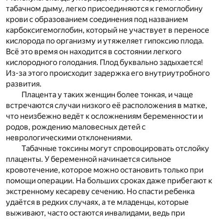
табачном дыму, легко присоединяются к гемоглобину
крови с образованием соединения под названием
карбоксигемоглобин, который не участвует в переносе
кислорода по организму и утяжеляет гипоксию плода.
Всё это время он находится в состоянии легкого
кислородного голодания. Плод буквально задыхается!
Из-за этого происходит задержка его внутриутробного
развития.
Плацента у таких женщин более тонкая, и чаще
встречаются случаи низкого её расположения в матке,
что неизбежно ведёт к осложнениям беременности и
родов, рождению маловесных детей с
неврологическими отклонениями.
Табачные токсины могут спровоцировать отслойку
плаценты. У беременной начинается сильное
кровотечение, которое можно остановить только при
помощи операции. На больших сроках даже прибегают к
экстренному кесареву сечению. Но спасти ребенка
удаётся в редких случаях, а те младенцы, которые
выживают, часто остаются инвалидами, ведь при