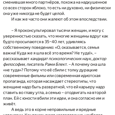
сменившая много партнёров, похожа на надкушенное
со всех сторон яблоко, то есть ни духовно, ни физически
она уже никогда не будет целой.
И как же часто они жалеют об этом впоследствии.
– Я проконсультировал тысячи женщин, и могу с
уверенностью сказать, что многие женщины вдруг как
будто просыпаются в 35–40 лет, удивляясь
собственному поведению: «О, оказывается, семья
важна! Куда же я шла всё это время? Не туда!», –
рассказывает
кандидат психологических наук, доктор
философии, писатель Рами Блект. –
А почему она шла
«не туда»? Потому что её сбили с толку дурацкие
современные фильмы или современная идиотская
пропаганда, которая насаждает стереотипы, что
женщине надо быть развратной, что ей карьеру надо
ставить во главу угла, а семью – отодвигать на второй
план. Ей с юности вбили эти идеи, и она согласно им и
живёт.
А ведь это в корне неправильные и вредные