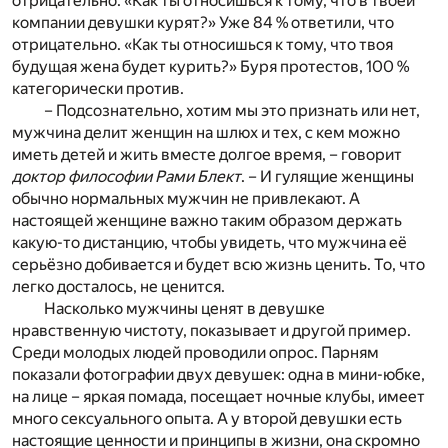
отрицательно. «Как ты относишься к тому, что в твоей
компании девушки курят?» Уже 84 % ответили, что
отрицательно. «Как ты относишься к тому, что твоя
будущая жена будет курить?» Буря протестов, 100 %
категорически против.
– Подсознательно, хотим мы это признать или нет,
мужчина делит женщин на шлюх и тех, с кем можно
иметь детей и жить вместе долгое время, – говорит
доктор философии Рами Блект
. – И гулящие женщины
обычно нормальных мужчин не привлекают. А
настоящей женщине важно таким образом держать
какую-то дистанцию, чтобы увидеть, что мужчина её
серьёзно добивается и будет всю жизнь ценить. То, что
легко досталось, не ценится.
Насколько мужчины ценят в девушке
нравственную чистоту, показывает и другой пример.
Среди молодых людей проводили опрос. Парням
показали фотографии двух девушек: одна в мини-юбке,
на лице – яркая помада, посещает ночные клубы, имеет
много сексуального опыта. А у второй девушки есть
настоящие ценности и принципы в жизни, она скромно