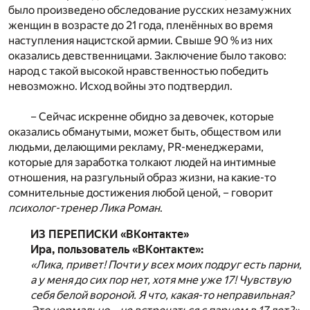
было произведено обследование русских незамужних
женщин в возрасте до 21 года, пленённых во время
наступления нацистской армии. Свыше 90 % из них
оказались девственницами. Заключение было таково:
народ с такой высокой нравственностью победить
невозможно. Исход войны это подтвердил.
– Сейчас искренне обидно за девочек, которые
оказались обманутыми, может быть, обществом или
людьми, делающими рекламу, PR-менеджерами,
которые для заработка толкают людей на интимные
отношения, на разгульный образ жизни, на какие-то
сомнительные достижения любой ценой, – говорит
психолог-тренер Лика Роман
.
ИЗ ПЕРЕПИСКИ «ВКонтакте»
Ира, пользователь «ВКонтакте»:
«Лика, привет! Почти у всех моих подруг есть парни,
а у меня до сих пор нет, хотя мне уже 17! Чувствую
себя белой вороной. Я что, какая-то неправильная?