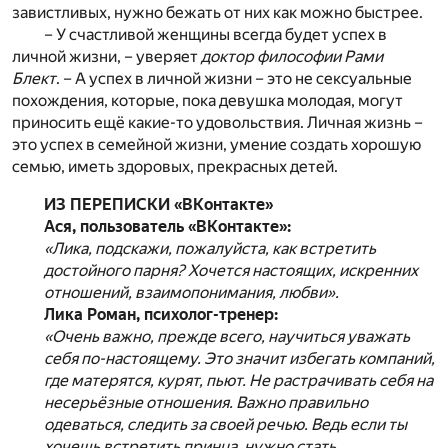
завистливых, нужно бежать от них как можно быстрее.
– У счастливой женщины всегда будет успех в
личной жизни, – уверяет
доктор философии Рами
Блект
. – А успех в личной жизни – это не сексуальные
похождения, которые, пока девушка молодая, могут
приносить ещё какие-то удовольствия. Личная жизнь –
это успех в семейной жизни, умение создать хорошую
семью, иметь здоровых, прекрасных детей.
ИЗ ПЕРЕПИСКИ «ВКонтакте»
Ася, пользователь «ВКонтакте»:
«Лика, подскажи, пожалуйста, как встретить
достойного парня? Хочется настоящих, искренних
отношений, взаимопонимания, любви».
Лика Роман, психолог-тренер:
«Очень важно, прежде всего, научиться уважать
себя по-настоящему. Это значит избегать компаний,
где матерятся, курят, пьют. Не растрачивать себя на
несерьёзные отношения. Важно правильно
одеваться, следить за своей речью. Ведь если ты
хочешь встретить принца, нужно стать