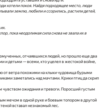
подбодрить уставших и снова идти.
люди хотели покоя. Найдя подходящее место, люди
лывали землю, любили и ссорились, растили детей,
их.
ор, пока неодолимая сила снова не звала их в
 измученных, отчаявшихся людей, но прошло еще два
и и детьми — всеми, кто уцелел в жестокой войне,
ую от ветра похожими на клыки чудовища бурыми
риками заметались над мачтами. Крики птиц да скрип
м чувством ожидания и тревоги. Поросший густым
ным мечом в одной руке и боевым топором в другой
стеной вставал незнакомый лес.