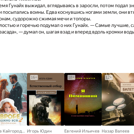
мя Гунайх выжидал, вглядываясь в заросли, потом подал зна
 посыпались воины. Едва коснувшись ногами земли, они втя
ронам, судорожно сжимая мечи и топоры.
злостью и горечью подумал о них Гунайх. — Самые лучшие,
 засада», — думал он, шагая взад и вперед вдоль кромки вод
Ольга Кайгородова
Игорь Юдин
Евгений Ильичев
Назар Валеев