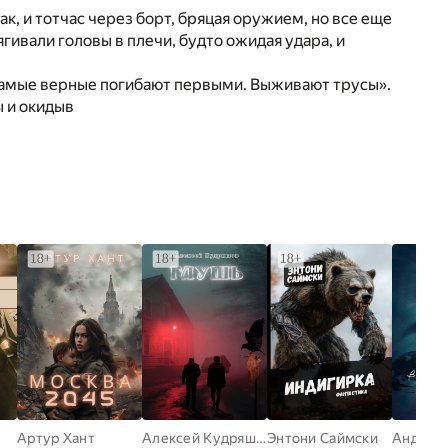
к, и тотчас через борт, бряцая оружием, но все еще
гивали головы в плечи, будто ожидая удара, и
 самые верные погибают первыми. Выживают трусы».
ы и окидыв
Артур Хант
Алексей Кудряшов
Энтони Саймски
Андрей