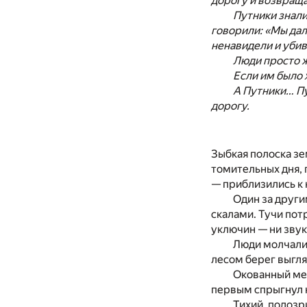
дорогу и возвраща
Путники знали
говорили: «Мы дал
ненавидели и убив
Люди просто 
Если им было 
А Путники… Пу
дорогу.
Зыбкая полоска зе
томительных дня, 
— приблизились к
Один за други
скалами. Тучи пот
уключин — ни звук
Люди молчали
лесом берег выгля
Окованный мед
первым спрыгнул н
Тихий, подозр