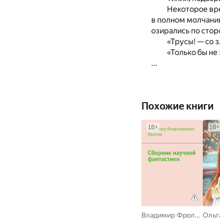
Некоторое вре
в полном молчании
озирались по сто
«Трусы! — со 
«Только бы не
...
Похожие книги
Владимир Фролов