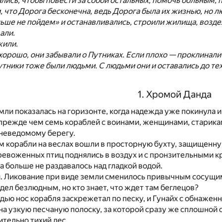
лись, чтобы повести за собой остальных, помочь больным, 
, что Дорога бесконечна, ведь Дорога была их жизнью, но 
ьше не пойдем» и останавливались, строили жилища, возде
али.
жили.
хорошо, они забывали о Путниках. Если плохо — проклинали 
тники тоже были людьми. С людьми они и оставались до техп
1. Хромой Данда
мли показалась на горизонте, когда надежда уже покинула
прежде чем семь кораблей с воинами, женщинами, старикам
 неведомому берегу.
м корабли на веслах вошли в просторную бухту, защищенн
ревоженных птиц поднялись в воздух и с пронзительными к
а больше не раздавалось над гладкой водой.
. Ликование при виде земли сменилось привычным сосущи
дел безлюдным, но кто знает, что ждет там беглецов?
ью нос корабля заскрежетал по песку, и Гунайх с обнажен
а узкую песчаную полоску, за которой сразу же сплошной 
ительно тихий лес.