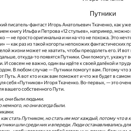
Путники
кий писатель-фантаст Игорь Анатольевич Ткаченко, как уже 
ием книгу Ильфа и Петрова «12 стульев», например, можно 
ко — не просто оригинальна и ни на что не похожа. Это нечт
и» — как раз из такой когорты непохожих фантастических п
елой жизни может не хватить, чтобы преодолеть его. И вот
альше, откуда-то появятся Путники. Они помогут, укажут 
ги. И совсем не важно, один вы идёте к своей далёкой и тру
дом. В любом случае — Путники помогут вам. Потому что эт
от Путь. А вот кто и как вам поможет и что же будет в самом
ля себя «Путников» Игоря Ткаченко. Во-первых, — это очен
ля вашего собственного Пути.
и, они были людьми.
о немного, но они всегда были.
иками.
, как стать Путником, но стать им мог каждый, потому что 
утники шли среди них и впереди. Люди останавливались для