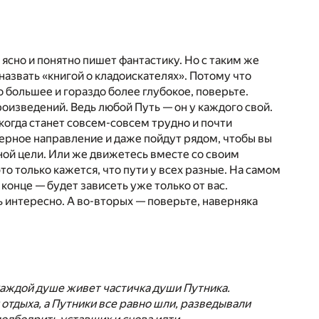
ясно и понятно пишет фантастику. Но с таким же
назвать «книгой о кладоискателях». Потому что
о большее и гораздо более глубокое, поверьте.
роизведений. Ведь любой Путь — он у каждого свой.
 когда станет совсем-совсем трудно и почти
верное направление и даже пойдут рядом, чтобы вы
дной цели. Или же движетесь вместе со своим
о только кажется, что пути у всех разные. На самом
 конце — будет зависеть уже только от вас.
ь интересно. А во-вторых — поверьте, наверняка
в каждой душе живет частичка души Путника.
 отдыха, а Путники все равно шли, разведывали