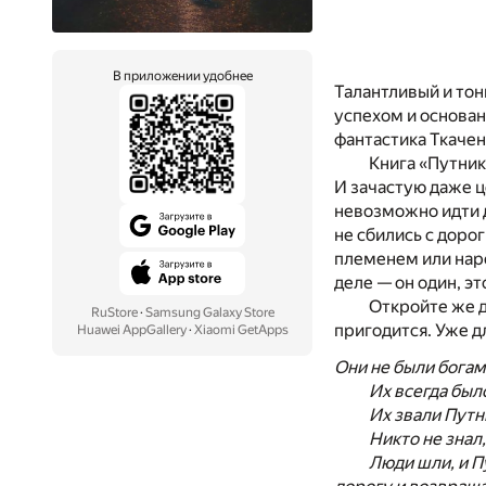
В приложении удобнее
Талантливый и тон
успехом и основан
фантастика Ткачен
Книга «Путник
И зачастую даже ц
невозможно идти д
не сбились с доро
племенем или наро
деле — он один, эт
Откройте же д
RuStore
·
Samsung Galaxy Store
пригодится. Уже д
Huawei AppGallery
·
Xiaomi GetApps
Они не были богам
Их всегда был
Их звали Путн
Никто не знал
Люди шли, и П