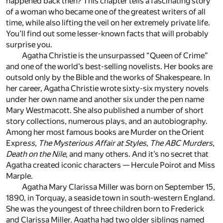
happened back then? This chapter tells a fascinating story
of a woman who became one of the greatest writers of all
time, while also lifting the veil on her extremely private life.
You’ll find out some lesser-known facts that will probably
surprise you.
Agatha Christie is the unsurpassed “Queen of Crime”
and one of the world’s best-selling novelists. Her books are
outsold only by the Bible and the works of Shakespeare. In
her career, Agatha Christie wrote sixty-six mystery novels
under her own name and another six under the pen name
Mary Westmacott. She also published a number of short
story collections, numerous plays, and an autobiography.
Among her most famous books are
Murder
on the Orient
Expre
ss
,
The Mysterious Affair at Styles
,
The ABC Murders
,
Death on the Nile
, and many others. And it’s no secret that
Agatha created iconic characters — Hercule Poirot and Miss
Marple.
Agatha Mary Clarissa Miller was born on September 15,
1890, in Torquay, a seaside town in south-western England.
She was the youngest of three children born to Frederick
and Clarissa Miller. Agatha had two older siblings named