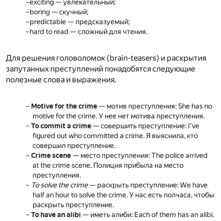
exciting — увлекательный;
boring — скучный;
predictable — предсказуемый;
hard to read — сложный для чтения.
Для решения головоломок (brain-teasers) и раскрытия
запутанных преступлений понадобятся следующие
полезные слова и выражения.
Motive for the crime
— мотив преступления: She has no
motive for the crime. У нее нет мотива преступления.
To commit a crime
— совершить преступление: I’ve
figured out who committed a crime. Я выяснила, кто
совершил преступление.
Crime scene
— место преступления: The police arrived
at the crime scene. Полиция прибыла на место
преступления.
To solve the crime
— раскрыть преступление: We have
half an hour to solve the crime. У нас есть полчаса, чтобы
раскрыть преступление.
To have an alibi
— иметь алиби: Each of them has an alibi.