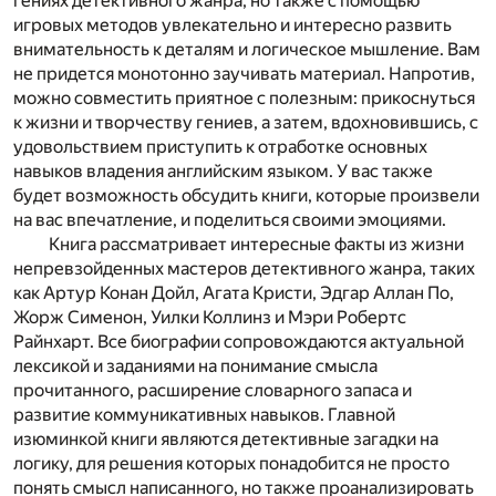
гениях детективного жанра, но также с помощью
игровых методов увлекательно и интересно развить
внимательность к деталям и логическое мышление. Вам
не придется монотонно заучивать материал. Напротив,
можно совместить приятное с полезным: прикоснуться
к жизни и творчеству гениев, а затем, вдохновившись, с
удовольствием приступить к отработке основных
навыков владения английским языком. У вас также
будет возможность обсудить книги, которые произвели
на вас впечатление, и поделиться своими эмоциями.
Книга рассматривает интересные факты из жизни
непревзойденных мастеров детективного жанра, таких
как Артур Конан Дойл, Агата Кристи, Эдгар Аллан По,
Жорж Сименон, Уилки Коллинз и Мэри Робертс
Райнхарт. Все биографии сопровождаются актуальной
лексикой и заданиями на понимание смысла
прочитанного, расширение словарного запаса и
развитие коммуникативных навыков. Главной
изюминкой книги являются детективные загадки на
логику, для решения которых понадобится не просто
понять смысл написанного, но также проанализировать