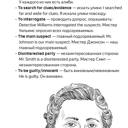
У каждого из них есть алиби.
To search for clues/evidence
— искать улики: I searched
far and wide for clues. Я искала улики повсюду.
To interrogate
— проводить допрос, опрашивать:
Detective Williams interrogated the suspects. Мистер
Уильямс опросил всех подозреваемых.
The main suspect
— главный подозреваемый: Mr.
Johnson is our main suspect. Мистер Джонсон — наш
главный подозреваемый.
Disinterested party
— незаинтересованная сторона:
Mr. Smith is a disinterested party. Мистер Смит —
незаинтересованная сторона.
To be guilty/innocent
— быть виновным/невиновным:
He is guilty. Он виновен.