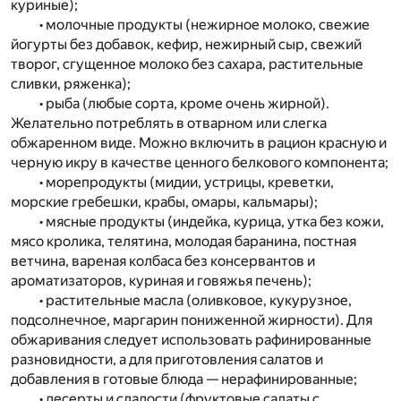
куриные);
• молочные продукты (нежирное молоко, свежие
йогурты без добавок, кефир, нежирный сыр, свежий
творог, сгущенное молоко без сахара, растительные
сливки, ряженка);
• рыба (любые сорта, кроме очень жирной).
Желательно потреблять в отварном или слегка
обжаренном виде. Можно включить в рацион красную и
черную икру в качестве ценного белкового компонента;
• морепродукты (мидии, устрицы, креветки,
морские гребешки, крабы, омары, кальмары);
• мясные продукты (индейка, курица, утка без кожи,
мясо кролика, телятина, молодая баранина, постная
ветчина, вареная колбаса без консервантов и
ароматизаторов, куриная и говяжья печень);
• растительные масла (оливковое, кукурузное,
подсолнечное, маргарин пониженной жирности). Для
обжаривания следует использовать рафинированные
разновидности, а для приготовления салатов и
добавления в готовые блюда — нерафинированные;
• десерты и сладости (фруктовые салаты с