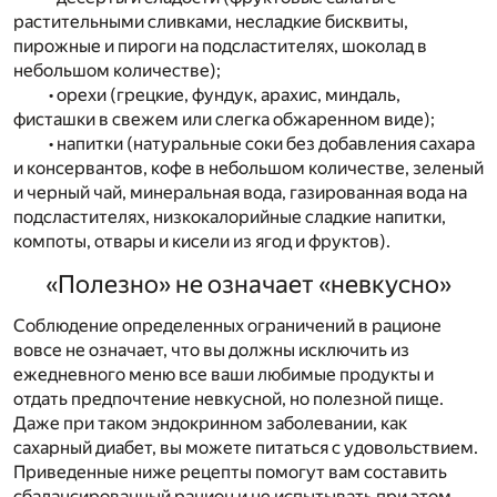
растительными сливками, несладкие бисквиты,
пирожные и пироги на подсластителях, шоколад в
небольшом количестве);
• орехи (грецкие, фундук, арахис, миндаль,
фисташки в свежем или слегка обжаренном виде);
• напитки (натуральные соки без добавления сахара
и консервантов, кофе в небольшом количестве, зеленый
и черный чай, минеральная вода, газированная вода на
подсластителях, низкокалорийные сладкие напитки,
компоты, отвары и кисели из ягод и фруктов).
«Полезно» не означает «невкусно»
Соблюдение определенных ограничений в рационе
вовсе не означает, что вы должны исключить из
ежедневного меню все ваши любимые продукты и
отдать предпочтение невкусной, но полезной пище.
Даже при таком эндокринном заболевании, как
сахарный диабет, вы можете питаться с удовольствием.
Приведенные ниже рецепты помогут вам составить
сбалансированный рацион и не испытывать при этом