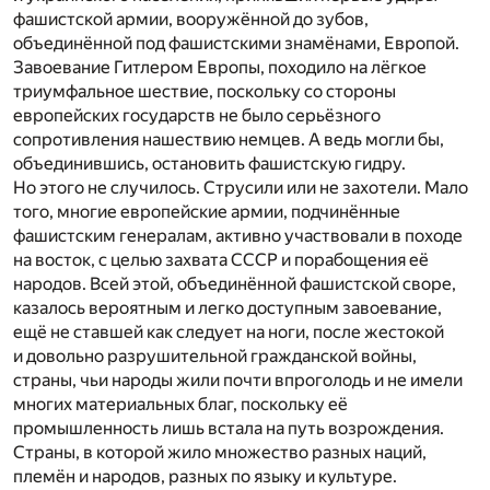
фашистской армии, вооружённой до зубов,
объединённой под фашистскими знамёнами, Европой.
Завоевание Гитлером Европы, походило на лёгкое
триумфальное шествие, поскольку со стороны
европейских государств не было серьёзного
сопротивления нашествию немцев. А ведь могли бы,
объединившись, остановить фашистскую гидру.
Но этого не случилось. Струсили или не захотели. Мало
того, многие европейские армии, подчинённые
фашистским генералам, активно участвовали в походе
на восток, с целью захвата СССР и порабощения её
народов. Всей этой, объединённой фашистской своре,
казалось вероятным и легко доступным завоевание,
ещё не ставшей как следует на ноги, после жестокой
и довольно разрушительной гражданской войны,
страны, чьи народы жили почти впроголодь и не имели
многих материальных благ, поскольку её
промышленность лишь встала на путь возрождения.
Страны, в которой жило множество разных наций,
племён и народов, разных по языку и культуре.