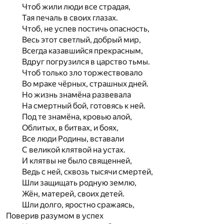
Чтоб жили люди все страдая,
Тая печаль в своих глазах.
Чтоб, не успев постичь опасность,
Весь этот светлый, добрый мир,
Всегда казавшийся прекрасным,
Вдруг погрузился в царство тьмы.
Чтоб только зло торжествовало
Во мраке чёрных, страшных дней.
Но жизнь знамёна развевала
На смертный бой, готовясь к ней.
Под те знамёна, кровью алой,
Облитых, в битвах, и боях,
Все люди Родины, вставали
С великой клятвой на устах.
И клятвы не было священней,
Ведь с ней, сквозь тысячи смертей,
Шли защищать родную землю,
Жён, матерей, своих детей.
Шли долго, яростно сражаясь,
Поверив разумом в успех