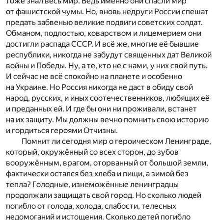
тоже знал весь мир. Ведь именно они спасли мир
от фашистской чумы. Но, вновь недруги России спешат
предать забвенью великие подвиги советских солдат.
Обманом, подлостью, коварством и лицемерием они
достигли распада СССР. И всё же, многие её бывшие
республики, никогда не забудут священных дат Великой
войны и Победы. Ну, а те, кто не с нами, у них свой путь.
И сейчас не всё спокойно на планете и особенно
на Украине. Но Россия никогда не даст в обиду свой
народ, русских, и иных соотечественников, любящих её
и преданных ей. И где бы они ни проживали, встанет
на их защиту. Мы должны вечно помнить свою историю
и гордиться героями Отчизны.
Помнит ли сегодня мир о героическом Ленинграде,
который, окружённый со всех сторон, до зубов
вооружённым, врагом, оторванный от большой земли,
фактически остался без хлеба и пищи, а зимой без
тепла? Голодные, изнеможённые ленинградцы
продолжали защищать свой город. Но сколько людей
погибло от голода, холода, слабости, телесных
недомоганий и истощения. Сколько детей погибло