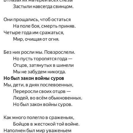
Застыли навсегда свинцом.
Они прощались, чтоб остаться
На поле боя, смерть приняв.
Четыре года им сражаться,
Мир, очищая от огня.
Без них росли мы. Повзрослели.
Но пусть торопятся года —
Отцов, затянутых в шинели
Мы не забудем никогда.
Но был закон войны суров
Мы, дети, в днях послевоенных,
Переросли своих отцов —
Людей, во всём обыкновенных.
Но был закон войны суров.
Как много полегло в сраженьях,
Бойцов в жестокой той войне.
Наполнен был мир уваженьем