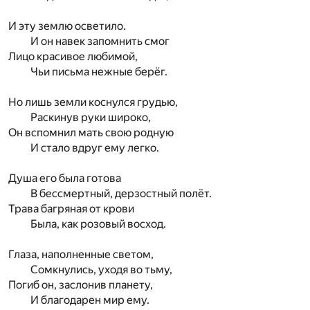
И эту землю осветило.
И он навек запомнить смог
Лицо красивое любимой,
Чьи письма нежные берёг.
Но лишь земли коснулся грудью,
Раскинув руки широко,
Он вспомнил мать свою родную
И стало вдруг ему легко.
Душа его была готова
В бессмертный, дерзостный полёт.
Трава багряная от крови
Была, как розовый восход.
Глаза, наполненные светом,
Сомкнулись, уходя во тьму,
Погиб он, заслонив планету,
И благодарен мир ему.