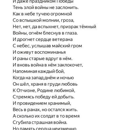
И даже праздником Победы
Тень злой войны не заслонить.
Как в небе тучею огромной
Со вспышкой молнии, гроза,
Нет, нет, да вспыхнет, призрак тёмный
Войны, огнём блеснув в глаза.
И дрогнет сердце ветерана
С небес, услышав майский гром
И оживут воспоминанья
И раны старые вдруг в нём.
И вновь война в нём заклокочет,
Напоминая каждый бой,
Когда на запад днём и ночью
Он шёл, храня в груди любовь
К Отчизне, Родине любимой,
Стремясь победу ей добыть.
И провидением хранимый,
Весь в ранах, но остался жить.
А сколько их солдат в то время
Сгубила страшная война.
Но память сердца неизменно