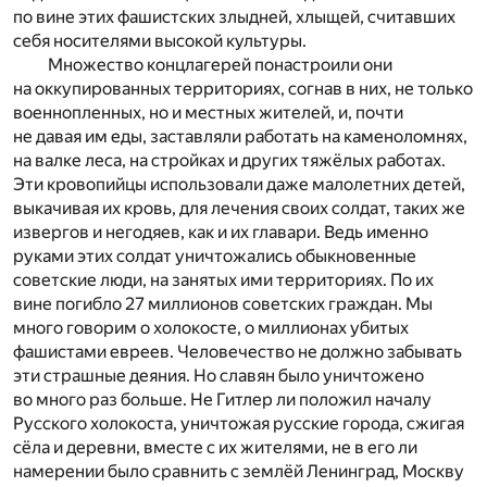
по вине этих фашистских злыдней, хлыщей, считавших
себя носителями высокой культуры.
Множество концлагерей понастроили они
на оккупированных территориях, согнав в них, не только
военнопленных, но и местных жителей, и, почти
не давая им еды, заставляли работать на каменоломнях,
на валке леса, на стройках и других тяжёлых работах.
Эти кровопийцы использовали даже малолетних детей,
выкачивая их кровь, для лечения своих солдат, таких же
извергов и негодяев, как и их главари. Ведь именно
руками этих солдат уничтожались обыкновенные
советские люди, на занятых ими территориях. По их
вине погибло 27 миллионов советских граждан. Мы
много говорим о холокосте, о миллионах убитых
фашистами евреев. Человечество не должно забывать
эти страшные деяния. Но славян было уничтожено
во много раз больше. Не Гитлер ли положил началу
Русского холокоста, уничтожая русские города, сжигая
сёла и деревни, вместе с их жителями, не в его ли
намерении было сравнить с землёй Ленинград, Москву