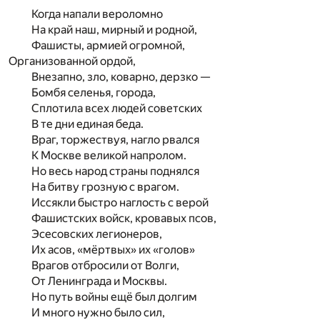
Когда напали вероломно
На край наш, мирный и родной,
Фашисты, армией огромной,
Организованной ордой,
Внезапно, зло, коварно, дерзко —
Бомбя селенья, города,
Сплотила всех людей советских
В те дни единая беда.
Враг, торжествуя, нагло рвался
К Москве великой напролом.
Но весь народ страны поднялся
На битву грозную с врагом.
Иссякли быстро наглость с верой
Фашистских войск, кровавых псов,
Эсесовских легионеров,
Их асов, «мёртвых» их «голов»
Врагов отбросили от Волги,
От Ленинграда и Москвы.
Но путь войны ещё был долгим
И много нужно было сил,