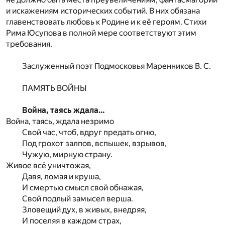
и искажениям исторических событий. В них обязана
главенствовать любовь к Родине и к её героям. Стихи
Рима Юсупова в полной мере соответствуют этим
требования.
Заслуженный поэт Подмосковья Маренников В. С.
ПАМЯТЬ ВОЙНЫ
Война, таясь ждала…
Война, таясь, ждала незримо
Свой час, чтоб, вдруг предать огню,
Под грохот залпов, вспышек, взрывов,
Чужую, мирную страну.
Живое всё уничтожая,
Давя, ломая и круша,
И смертью смысл свой обнажая,
Свой подлый замысел верша.
Зловещий дух, в живых, внедряя,
И поселяя в каждом страх,