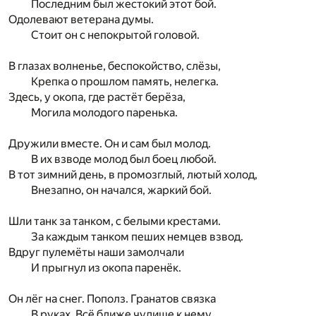
Последним был жестокий этот бой.
Одолевают ветерана думы.
Стоит он с непокрытой головой.
В глазах волненье, беспокойство, слёзы,
Крепка о прошлом память, нелегка.
Здесь, у окопа, где растёт берёза,
Могила молодого паренька.
Дружили вместе. Он и сам был молод.
В их взводе молод был боец любой.
В тот зимний день, в промозглый, лютый холод,
Внезапно, он начался, жаркий бой.
Шли танк за танком, с белыми крестами.
За каждым танком пеших немцев взвод.
Вдруг пулемёты наши замолчали
И прыгнул из окопа паренёк.
Он лёг на снег. Пополз. Гранатов связка
В руках. Всё ближе чудище к нему.