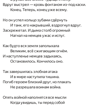
Вдруг выстрел — кровь фонтаном из-под каски.
Конец. Теперь, конец уже всему.
Но он успел кольцо зубами сдёрнуть
И танк, его накрывший, вздрогнул вдруг.
Заскрежетал. И дыма столб огромный
Нагнал на немцев ужас и испуг.
Как будто вся земля заполыхала
Великим, всё сжигающим огнём.
И наступленье немцев задыхаясь,
Остановилось. Кончилось оно.
Так завершилась злобная атака
И в мире наступила тишина.
Погиб героем близкий друг, но плакать
Не разрешала воинам война.
Опять войной наполнятся все мысли
Когда увидишь, ты перед собой