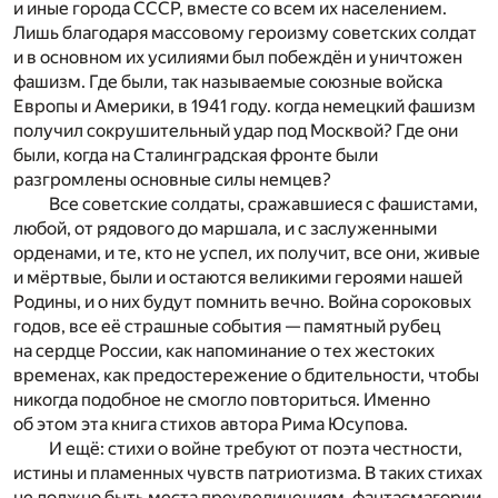
и иные города СССР, вместе со всем их населением.
Лишь благодаря массовому героизму советских солдат
и в основном их усилиями был побеждён и уничтожен
фашизм. Где были, так называемые союзные войска
Европы и Америки, в 1941 году. когда немецкий фашизм
получил сокрушительный удар под Москвой? Где они
были, когда на Сталинградская фронте были
разгромлены основные силы немцев?
Все советские солдаты, сражавшиеся с фашистами,
любой, от рядового до маршала, и с заслуженными
орденами, и те, кто не успел, их получит, все они, живые
и мёртвые, были и остаются великими героями нашей
Родины, и о них будут помнить вечно. Война сороковых
годов, все её страшные события — памятный рубец
на сердце России, как напоминание о тех жестоких
временах, как предостережение о бдительности, чтобы
никогда подобное не смогло повториться. Именно
об этом эта книга стихов автора Рима Юсупова.
И ещё: стихи о войне требуют от поэта честности,
истины и пламенных чувств патриотизма. В таких стихах
не должно быть места преувеличениям, фантасмагории