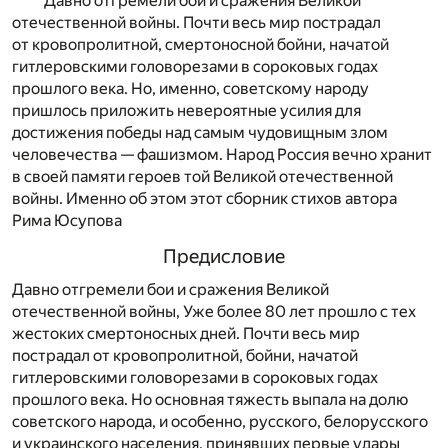
Давно отгремели бои и сражения Великой
отечественной войны. Почти весь мир пострадал
от кровопролитной, смертоносной бойни, начатой
гитлеровскими головорезами в сороковых годах
прошлого века. Но, именно, советскому народу
пришлось приложить невероятные усилия для
достижения победы над самым чудовищным злом
человечества — фашизмом. Народ Россия вечно хранит
в своей памяти героев той Великой отечественной
войны. Именно об этом этот сборник стихов автора
Рима Юсупова
Предисловие
Давно отгремели бои и сражения Великой
отечественной войны, Уже более 80 лет прошло с тех
жестоких смертоносных дней. Почти весь мир
пострадал от кровопролитной, бойни, начатой
гитлеровскими головорезами в сороковых годах
прошлого века. Но основная тяжесть выпала на долю
советского народа, и особенно, русского, белорусского
и украинского населения, принявших первые удары