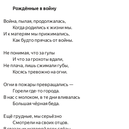
Рождённые в войну
Война, пылая, продолжалась,
Когда родились к жизни мы.
И к матерям мы прижимались,
Как будто прячась от войны.
Не понимая, что за гулы
И что за грохоты вдали,
Не плача, лишь сжимали губы,
Косясь тревожно на огни.
Огни в пожары превращались —
Горели где-то города.
В нас с молоком, в те дни вливалась
Большая чёрная беда.
Ещё грудные, мы серьёзно
Смотрели на своих отцов.
В глазах их матерей всех слёзы