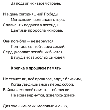
За подвиг их к моей стране.
И в день сегодняшний Победы
Мы вспоминаем вновь отцов.
Слились их подвиги в легенды
Цветами проросла их кровь.
Они погибли — не вернутся
Под кров святой своих семей.
Сердца солдат погибших бьются,
В груди их взрослых сыновей.
Крепка о прошлом память
Не станет ли, всё прошлое, вдруг близким,
Когда увидишь вновь перед собой,
Войны жестокой память — обелиски.
Не всем вернутся, довелось домой.
Для очень многих, молодых и юных,