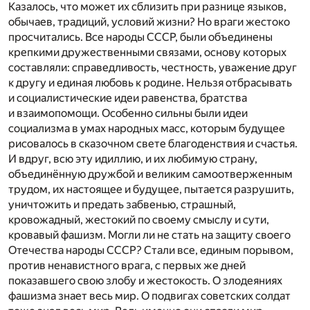
Казалось, что может их сблизить при разнице языков,
обычаев, традиций, условий жизни? Но враги жестоко
просчитались. Все народы СССР, были объединены
крепкими дружественными связами, основу которых
составляли: справедливость, честность, уважение друг
к другу и единая любовь к родине. Нельзя отбрасывать
и социалистические идеи равенства, братства
и взаимопомощи. Особенно сильны были идеи
социализма в умах народных масс, которым будущее
рисовалось в сказочном свете благоденствия и счастья.
И вдруг, всю эту идиллию, и их любимую страну,
объединённую дружбой и великим самоотверженным
трудом, их настоящее и будущее, пытается разрушить,
уничтожить и предать забвенью, страшный,
кровожадный, жестокий по своему смыслу и сути,
кровавый фашизм. Могли ли не стать на защиту своего
Отечества народы СССР? Стали все, единым порывом,
против ненавистного врага, с первых же дней
показавшего свою злобу и жестокость. О злодеяниях
фашизма знает весь мир. О подвигах советских солдат