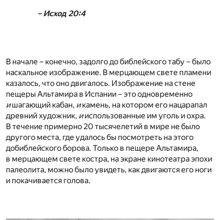
– Исход 20:4
В начале – конечно, задолго до библейского табу – было
наскальное изображение. В мерцающем свете пламени
казалось, что оно двигалось. Изображение на стене
пещеры Альтамира в Испании – это одновременно
и
шагающий кабан,
и
камень, на котором его нацарапал
древний художник,
и
использованные им уголь и охра.
В течение примерно 20 тысячелетий в мире не было
другого места, где удалось бы посмотреть на этого
добиблейского борова. Только в пещере Альтамира,
в мерцающем свете костра, на экране кинотеатра эпохи
палеолита, можно было увидеть, как двигаются его ноги
и покачивается голова.