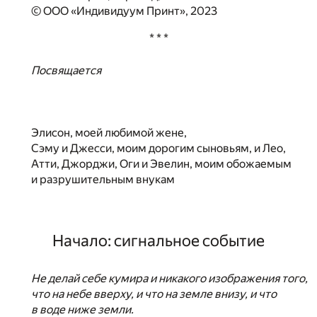
© ООО «Индивидуум Принт», 2023
* * *
Посвящается
Элисон, моей любимой жене,
Сэму и Джесси, моим дорогим сыновьям, и Лео,
Атти, Джорджи, Оги и Эвелин, моим обожаемым
и разрушительным внукам
Начало: сигнальное событие
Не делай себе кумира и никакого изображения того,
что на небе вверху, и что на земле внизу, и что
в воде ниже земли.