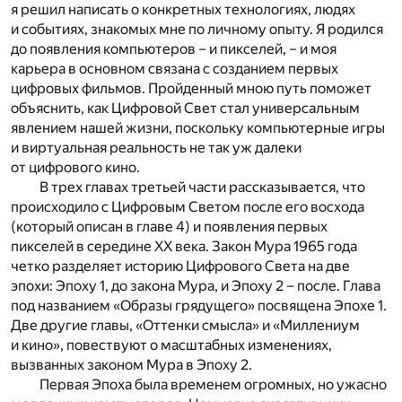
я решил написать о конкретных технологиях, людях
и событиях, знакомых мне по личному опыту. Я родился
до появления компьютеров – и пикселей, – и моя
карьера в основном связана с созданием первых
цифровых фильмов. Пройденный мною путь поможет
объяснить, как Цифровой Свет стал универсальным
явлением нашей жизни, поскольку компьютерные игры
и виртуальная реальность не так уж далеки
от цифрового кино.
В трех главах третьей части рассказывается, что
происходило с Цифровым Светом после его восхода
(который описан в главе 4) и появления первых
пикселей в середине ХХ века. Закон Мура 1965 года
четко разделяет историю Цифрового Света на две
эпохи: Эпоху 1, до закона Мура, и Эпоху 2 – после. Глава
под названием «Образы грядущего» посвящена Эпохе 1.
Две другие главы, «Оттенки смысла» и «Миллениум
и кино», повествуют о масштабных изменениях,
вызванных законом Мура в Эпоху 2.
Первая Эпоха была временем огромных, но ужасно