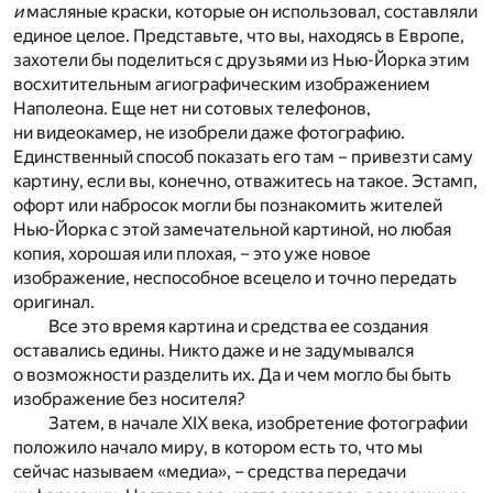
и
масляные краски, которые он использовал, составляли
единое целое. Представьте, что вы, находясь в Европе,
захотели бы поделиться с друзьями из Нью-Йорка этим
восхитительным агиографическим изображением
Наполеона. Еще нет ни сотовых телефонов,
ни видеокамер, не изобрели даже фотографию.
Единственный способ показать его там – привезти саму
картину, если вы, конечно, отважитесь на такое. Эстамп,
офорт или набросок могли бы познакомить жителей
Нью-Йорка с этой замечательной картиной, но любая
копия, хорошая или плохая, – это уже новое
изображение, неспособное всецело и точно передать
оригинал.
Все это время картина и средства ее создания
оставались едины. Никто даже и не задумывался
о возможности разделить их. Да и чем могло бы быть
изображение без носителя?
Затем, в начале XIX века, изобретение фотографии
положило начало миру, в котором есть то, что мы
сейчас называем «медиа», – средства передачи