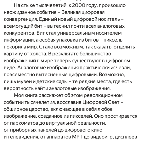
На стыке тысячелетий, к 2000 году, произошло
неожиданное событие – Великая цифровая
конвергенция. Единый новый цифровой носитель –
всемогущий бит – вытеснил почти всех аналоговых
конкурентов. Бит стал универсальным носителем
информации, а особая упаковка из битов – пиксель –
покорила мир. Стало возможным, так сказать, отделить
картину от холста. В результате большинство
изображений в мире теперь существуют в цифровом
виде. Аналоговые изображения практически исчезли,
повсеместно вытесненные цифровыми. Возможно,
лишь музеи и детские сады – те редкие места, где есть
вероятность найти аналоговые изображения.
Моя книга расскажет об этом революционном
событии тысячелетия, восславив Цифровой Свет –
обширное царство, включающее в себя любое
изображение, созданное из пикселей. Оно простирается
от паркоматов до виртуальной реальности,
от приборных панелей до цифрового кино
и телевидения, от аппаратов МРТ до видеоигр, дисплеев