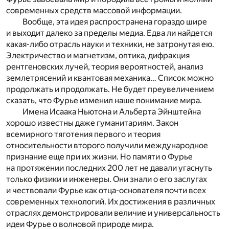
современных средств массовой информации.
Вообще, эта идея распространена гораздо шире
и выходит далеко за пределы медиа. Едва ли найдется
какая-либо отрасль науки и техники, не затронутая ею.
Электричество и магнетизм, оптика, дифракция
рентгеновских лучей, теория вероятностей, анализ
землетрясений и квантовая механика… Список можно
продолжать и продолжать. Не будет преувеличением
сказать, что Фурье изменил наше понимание мира.
Имена Исаака Ньютона и Альберта Эйнштейна
хорошо известны даже гуманитариям. Закон
всемирного тяготения первого и теория
относительности второго получили международное
признание еще при их жизни. Но памяти о Фурье
на протяжении последних 200 лет не давали угаснуть
только физики и инженеры. Они знали о его заслугах
и чествовали Фурье как отца-основателя почти всех
современных технологий. Их достижения в различных
отраслях демонстрировали величие и универсальность
идеи Фурье о волновой природе мира.