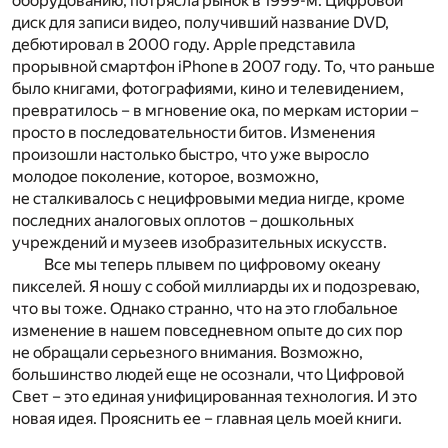
оборудованию, потрясла рынок в 1999-м. Цифровой
диск для записи видео, получивший название DVD,
дебютировал в 2000 году. Apple представила
прорывной смартфон iPhone в 2007 году. То, что раньше
было книгами, фотографиями, кино и телевидением,
превратилось – в мгновение ока, по меркам истории –
просто в последовательности битов. Изменения
произошли настолько быстро, что уже выросло
молодое поколение, которое, возможно,
не сталкивалось с нецифровыми медиа нигде, кроме
последних аналоговых оплотов – дошкольных
учреждений и музеев изобразительных искусств.
Все мы теперь плывем по цифровому океану
пикселей. Я ношу с собой миллиарды их и подозреваю,
что вы тоже. Однако странно, что на это глобальное
изменение в нашем повседневном опыте до сих пор
не обращали серьезного внимания. Возможно,
большинство людей еще не осознали, что Цифровой
Свет – это единая унифицированная технология. И это
новая идея. Прояснить ее – главная цель моей книги.