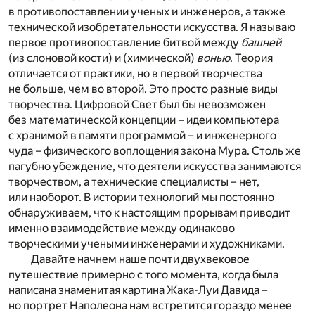
в противопоставлении ученых и инженеров, а также
технической изобретательности искусства. Я называю
первое противопоставление битвой между
башней
(из слоновой кости) и (химической)
вонью
. Теория
отличается от практики, но в первой творчества
не больше, чем во второй. Это просто разные виды
творчества. Цифровой Свет был бы невозможен
без математической концепции – идеи компьютера
с хранимой в памяти программой – и инженерного
чуда – физического воплощения закона Мура. Столь же
пагубно убеждение, что деятели искусства занимаются
творчеством, а технические специалисты – нет,
или наоборот. В истории технологий мы постоянно
обнаруживаем, что к настоящим прорывам приводит
именно взаимодействие между одинаково
творческими учеными инженерами и художниками.
Давайте начнем наше почти двухвековое
путешествие примерно с того момента, когда была
написана знаменитая картина Жака-Луи Давида –
но портрет Наполеона нам встретится гораздо менее