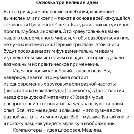
Основы: три великие идеи
Всего три идеи – волновые колебания, машинные
вычисления и пиксели – лежат в основе всей кажущейся
сложности Цифрового Света. Каждая из них интуитивно
проста, глубока и красива. Это краеугольные камни
нашего современного мира, и, чтобы разобраться в них,
не нужна математика. Первые три главы этой книги
будут посвящены этим фундаментальным идеям
и увлекательным историям о людях, которые сделали
возможным их практическое применение.
Идея волновых колебаний – аналоговая. Вы,
наверное, знаете, что музыка состоит
из одновременных звуковых волн разной частоты
(высота тона) и амплитуды (громкость). Два столетия
назад французский математик Жозеф Фурье
распространил это понятие на
весь
наш чувственный
опыт. Все, что мы видим и слышим, – это сумма волн
разной частоты и амплитуды. Всё – музыка. В этой книге
я покажу вам, как увидеть музыку в изображении.
Компьютеры – идея цифровая. Машины,