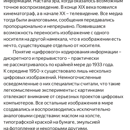
информации. Настала эра, когда оказалось возможным
точное воспроизведение. В конце XIX века появился
кинематограф, а в начале XX – телевидение. Все медиа
тогда были аналоговыми, сообщения передавались
пропорционально и непрерывно. Появившаяся
возможность переносить изображение с одного
носителя на другой намекала, что в изображении есть
нечто, существующее отдельно от носителя.
Понятие «цифрового» кодирования информации –
дискретного и прерывистого – практически
не рассматривалось по крайней мере до 1933 года.
К середине 1950-х существовало лишь несколько
цифровых изображений. Немногочисленные
осведомленные о них специалисты считали, что такие
легкомысленные эксперименты с картинками
отвлекают внимание от серьезных проектов цифровых
компьютеров. Все остальные изображения в мире
создавались и воспроизводились исключительно
аналоговыми средствами: маслом на холсте,
типографской краской на бумаге, эмульсией
на фотопленке и некоторыми другими.