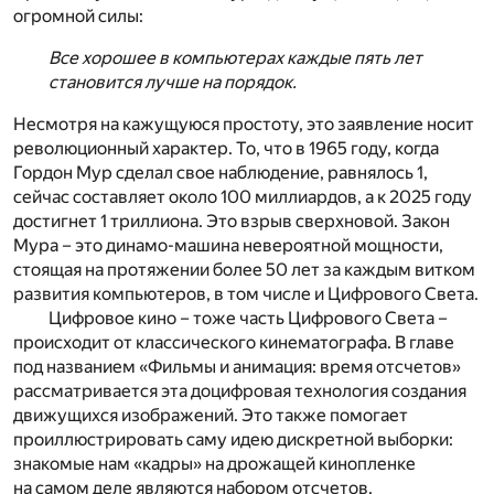
огромной силы:
Все хорошее в компьютерах каждые пять лет
становится лучше на порядок.
Несмотря на кажущуюся простоту, это заявление носит
революционный характер. То, что в 1965 году, когда
Гордон Мур сделал свое наблюдение, равнялось 1,
сейчас составляет около 100 миллиардов, а к 2025 году
достигнет 1 триллиона. Это взрыв сверхновой. Закон
Мура – это динамо-машина невероятной мощности,
стоящая на протяжении более 50 лет за каждым витком
развития компьютеров, в том числе и Цифрового Света.
Цифровое кино – тоже часть Цифрового Света –
происходит от классического кинематографа. В главе
под названием «Фильмы и анимация: время отсчетов»
рассматривается эта доцифровая технология создания
движущихся изображений. Это также помогает
проиллюстрировать саму идею дискретной выборки:
знакомые нам «кадры» на дрожащей кинопленке
на самом деле являются набором отсчетов.