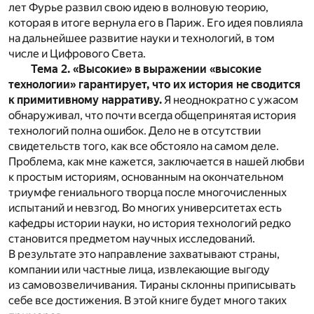
лет Фурье развил свою идею в волновую теорию,
которая в итоге вернула его в Париж. Его идея повлияла
на дальнейшее развитие науки и технологий, в том
числе и Цифрового Света.
Тема 2. «Высокие» в выражении «высокие
технологии» гарантирует, что их история не сводится
к примитивному нарративу.
Я неоднократно с ужасом
обнаруживал, что почти всегда общепринятая история
технологий полна ошибок. Дело не в отсутствии
свидетельств того, как все обстояло на самом деле.
Проблема, как мне кажется, заключается в нашей любви
к простым историям, основанным на окончательном
триумфе гениального творца после многочисленных
испытаний и невзгод. Во многих университетах есть
кафедры истории науки, но история технологий редко
становится предметом научных исследований.
В результате это направление захватывают страны,
компании или частные лица, извлекающие выгоду
из самовозвеличивания. Тираны склонны приписывать
себе все достижения. В этой книге будет много таких