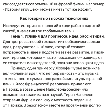
как создается современный цифровой фильм, например
«История игрушек», может иметь тот же эффект.
Как говорить о высоких технологиях
Исследуя историю технологий в ходе работы над этой
книгой, я наметил три глобальные темы.
Тема 1. Условия для прогресса: идея, хаос и тиран.
Для прогресса новой технологии необходимы свежая
идея, разрушительный хаос, который создает
потребность в идее и подстегивает ее развитие, и тиран
или тирания, которые – часто неосознанно – защищают
ее создателя или создателей, пока они воплощают идею.
Приведу один пример: у Жозефа Фурье возникла
великолепная идея, что непрерывность – это музыка,
то есть просто сумма волн разной амплитуды и разной
длины. Хаос Французской революции привел его
в Париж, а возвышение Наполеона обеспечило
возможность заниматься наукой. Тиран Наполеон
отправил Фурье в сельскую местность подальше
от Парижа. В безопасном месте на протяжении долгих