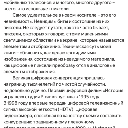
мобильных телефонов и многого, многого другого –
всего, что использует пиксели.
Самое удивительное в новом носителе – это его
невидимость. Невидимы биты и состоящие из них
пиксели. Не следует путать, как это часто бывает,
пиксели, о которых я говорю, с теми маленькими
светящимися областями на экране, которые называются
элементами отображения. Техническая суть моей
книги – объяснить, как делаются видимыми
изображения, состоящие из невидимого материала,
как цифровые пиксели преобразуются в аналоговые
элементы отображения.
Великая цифровая конвергенция пришлась
на границу тысячелетий по чистой случайности,
но довольно удачно. Первый цифровой фильм «История
игрушек» студия Pixar выпустила в 1995 году.
В 1998 году впервые передан цифровой телевизионный
сигнал высокой четкости (HDTV). Цифровая
видеокамера, способная по качеству съемки составить
конкуренцию традиционному пленочному