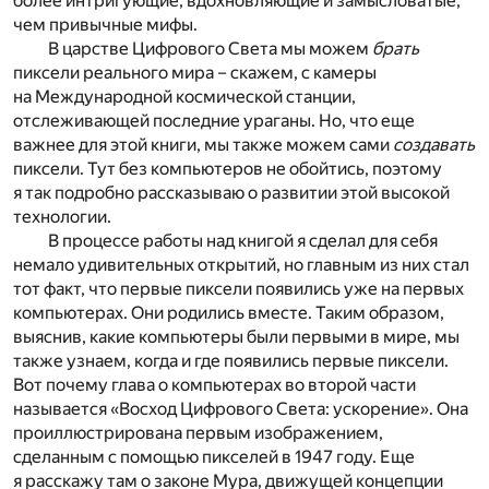
более интригующие, вдохновляющие и замысловатые,
чем привычные мифы.
В царстве Цифрового Света мы можем
брать
пиксели реального мира – скажем, с камеры
на Международной космической станции,
отслеживающей последние ураганы. Но, что еще
важнее для этой книги, мы также можем сами
создавать
пиксели. Тут без компьютеров не обойтись, поэтому
я так подробно рассказываю о развитии этой высокой
технологии.
В процессе работы над книгой я сделал для себя
немало удивительных открытий, но главным из них стал
тот факт, что первые пиксели появились уже на первых
компьютерах. Они родились вместе. Таким образом,
выяснив, какие компьютеры были первыми в мире, мы
также узнаем, когда и где появились первые пиксели.
Вот почему глава о компьютерах во второй части
называется «Восход Цифрового Света: ускорение». Она
проиллюстрирована первым изображением,
сделанным с помощью пикселей в 1947 году. Еще
я расскажу там о законе Мура, движущей концепции