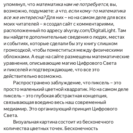
упомянул, что
математика нам не потребуется
, вы,
возможно, подумаете:
а что, если кому-то математика
все же интересна?
Для них – но на самом деле для всех
моих читателей – я создал сайт с комментариями,
расположенный по адресу alvyray.com/DigitalLight. Там
вы найдете дополнительные сведения о людях, местах
и событиях, которые сделали бы эту книгу слишком
громоздкой, чтобы поместиться между физическими
обложками. А еще на сайте размещены математические
уравнения, описывающие магию Цифрового Света
и пикселей и подтверждающие, что все это
действительно возможно.
Распространено заблуждение, что пиксель – это
просто маленький цветной квадратик. Но на самом деле
пиксель – это глубокая абстрактная концепция,
связывающая воедино весь наш современный
медиамир. Это организующий принцип Цифрового
Света.
Визуальная картина состоит из бесконечного
количества цветных точек. Бесконечность