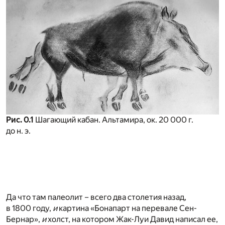
Рис. 0.1
Шагающий кабан. Альтамира, ок. 20 000 г.
до н. э.
Да что там палеолит – всего два столетия назад,
в 1800 году,
и
картина «Бонапарт на перевале Сен-
Бернар»,
и
холст, на котором Жак-Луи Давид написал ее,