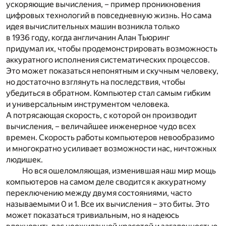
ускоряющие вычисления, – пример проникновения
цифровых технологий в повседневную жизнь. Но сама
идея вычислительных машин возникла только
в 1936 году, когда англичанин Алан Тьюринг
придумал их, чтобы продемонстрировать возможность
аккуратного исполнения систематических процессов.
Это может показаться непонятным и скучным человеку,
но достаточно взглянуть на последствия, чтобы
убедиться в обратном. Компьютер стал самым гибким
и универсальным инструментом человека.
А потрясающая скорость, с которой он производит
вычисления, – величайшее инженерное чудо всех
времен. Скорость работы компьютеров невообразимо
и многократно усиливает возможности нас, ничтожных
людишек.
Но вся ошеломляющая, изменившая наш мир мощь
компьютеров на самом деле сводится к аккуратному
переключению между двумя состояниями, часто
называемыми 0 и 1. Все их вычисления – это биты. Это
может показаться тривиальным, но я надеюсь