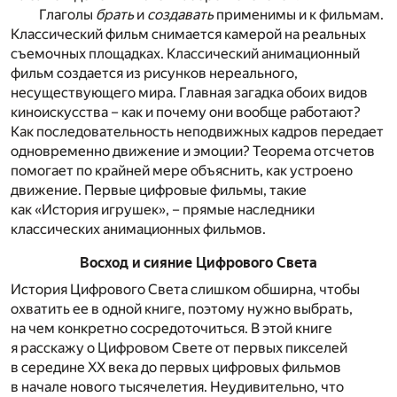
Глаголы
брать
и
создавать
применимы и к фильмам.
Классический фильм снимается камерой на реальных
съемочных площадках. Классический анимационный
фильм создается из рисунков нереального,
несуществующего мира. Главная загадка обоих видов
киноискусства – как и почему они вообще работают?
Как последовательность неподвижных кадров передает
одновременно движение и эмоции? Теорема отсчетов
помогает по крайней мере объяснить, как устроено
движение. Первые цифровые фильмы, такие
как «История игрушек», – прямые наследники
классических анимационных фильмов.
Восход и сияние Цифрового Света
История Цифрового Света слишком обширна, чтобы
охватить ее в одной книге, поэтому нужно выбрать,
на чем конкретно сосредоточиться. В этой книге
я расскажу о Цифровом Свете от первых пикселей
в середине ХХ века до первых цифровых фильмов
в начале нового тысячелетия. Неудивительно, что