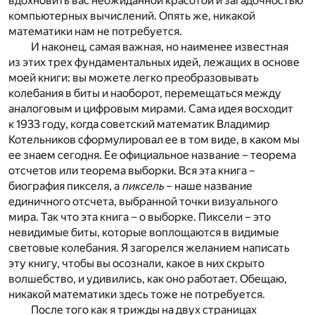
вдохновить вас неожиданной красотой и загадочностью
компьютерных вычислений. Опять же, никакой
математики нам не потребуется.
И наконец, самая важная, но наименее известная
из этих трех фундаментальных идей, лежащих в основе
моей книги: вы можете легко преобразовывать
колебания в биты и наоборот, перемещаться между
аналоговым и цифровым мирами. Сама идея восходит
к 1933 году, когда советский математик Владимир
Котельников сформулировал ее в том виде, в каком мы
ее знаем сегодня. Ее официальное название – теорема
отсчетов или теорема выборки. Вся эта книга –
биография пикселя, а
пиксель
– наше название
единичного отсчета, выбранной точки визуального
мира. Так что эта книга – о выборке. Пиксели – это
невидимые биты, которые воплощаются в видимые
световые колебания. Я загорелся желанием написать
эту книгу, чтобы вы осознали, какое в них скрыто
волшебство, и удивились, как оно работает. Обещаю,
никакой математики здесь тоже не потребуется.
После того как я трижды на двух страницах