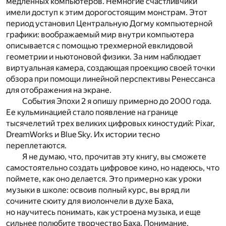
медленных компьютеров. Немногие счастливчики
имели доступ к этим дорогостоящим монстрам. Этот
период установил Центральную Догму компьютерной
графики: воображаемый мир внутри компьютера
описывается с помощью трехмерной евклидовой
геометрии и ньютоновой физики. За ним наблюдает
виртуальная камера, создающая проекцию своей точки
обзора при помощи линейной перспективы Ренессанса
для отображения на экране.
События Эпохи 2 я опишу примерно до 2000 года.
Ее кульминацией стало появление на границе
тысячелетий трех великих цифровых киностудий: Pixar,
DreamWorks и Blue Sky. Их истории тесно
переплетаются.
Я не думаю, что, прочитав эту книгу, вы сможете
самостоятельно создать цифровое кино, но надеюсь, что
поймете, как оно делается. Это примерно как уроки
музыки в школе: освоив полный курс, вы вряд ли
сочините сюиту для виолончели в духе Баха,
но научитесь понимать, как устроена музыка, и еще
сильнее полюбите творчество Баха. Понимание,