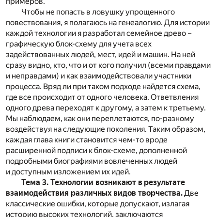
примеров.
Чтобы не попасть в ловушку упрощенного
повествования, я полагаюсь на генеалогию. Для истории
каждой технологии я разработал семейное древо –
графическую блок-схему для учета всех
задействованных людей, мест, идей и машин. На ней
сразу видно, кто, что и от кого получил (всеми правдами
и неправдами) и как взаимодействовали участники
процесса. Вряд ли при таком подходе найдется схема,
где все происходит от одного человека. Ответвления
одного древа переходят к другому, а затем к третьему.
Мы наблюдаем, как они переплетаются, по-разному
воздействуя на следующие поколения. Таким образом,
каждая глава книги становится чем-то вроде
расширенной подписи к блок-схеме, дополненной
подробными биографиями вовлеченных людей
и доступным изложением их идей.
Тема 3. Технологии возникают в результате
взаимодействия различных видов творчества.
Две
классические ошибки, которые допускают, излагая
историю высоких технологий, заключаются