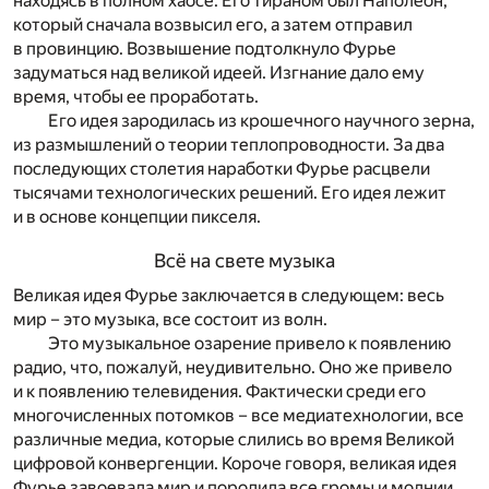
находясь в полном хаосе. Его тираном был Наполеон,
который сначала возвысил его, а затем отправил
в провинцию. Возвышение подтолкнуло Фурье
задуматься над великой идеей. Изгнание дало ему
время, чтобы ее проработать.
Его идея зародилась из крошечного научного зерна,
из размышлений о теории теплопроводности. За два
последующих столетия наработки Фурье расцвели
тысячами технологических решений. Его идея лежит
и в основе концепции пикселя.
Всё на свете музыка
Великая идея Фурье заключается в следующем: весь
мир – это музыка, все состоит из волн.
Это музыкальное озарение привело к появлению
радио, что, пожалуй, неудивительно. Оно же привело
и к появлению телевидения. Фактически среди его
многочисленных потомков – все медиатехнологии, все
различные медиа, которые слились во время Великой
цифровой конвергенции. Короче говоря, великая идея
Фурье завоевала мир и породила все громы и молнии