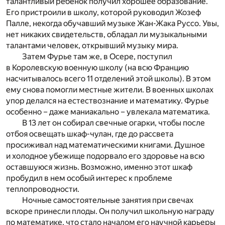
талантливый ребенок получил хорошее образование.
Его пристроили в школу, которой руководил Жозеф
Палле, некогда обучавший музыке Жан-Жака Руссо. Увы,
нет никаких свидетельств, обладал ли музыкальными
талантами человек, открывший музыку мира.
Затем Фурье там же, в Осере, поступил
в Королевскую военную школу (на всю Францию
насчитывалось всего 11 отделений этой школы). В этом
ему снова помогли местные жители. В военных школах
упор делался на естествознание и математику. Фурье
особенно – даже маниакально – увлекала математика.
В 13 лет он собирал свечные огарки, чтобы после
отбоя освещать шкаф-чулан, где до рассвета
просиживал над математическими книгами. Душное
и холодное убежище подорвало его здоровье на всю
оставшуюся жизнь. Возможно, именно этот шкаф
пробудил в нем особый интерес к проблеме
теплопроводности.
Ночные самостоятельные занятия при свечах
вскоре принесли плоды. Он получил школьную награду
по математике, что стало началом его научной карьеры