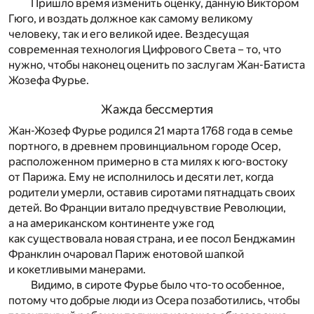
Пришло время изменить оценку, данную Виктором
Гюго, и воздать должное как самому великому
человеку, так и его великой идее. Вездесущая
современная технология Цифрового Света – то, что
нужно, чтобы наконец оценить по заслугам Жан-Батиста
Жозефа Фурье.
Жажда бессмертия
Жан-Жозеф Фурье родился 21 марта 1768 года в семье
портного, в древнем провинциальном городе Осер,
расположенном примерно в ста милях к юго-востоку
от Парижа. Ему не исполнилось и десяти лет, когда
родители умерли, оставив сиротами пятнадцать своих
детей. Во Франции витало предчувствие Революции,
а на американском континенте уже год
как существовала новая страна, и ее посол Бенджамин
Франклин очаровал Париж енотовой шапкой
и кокетливыми манерами.
Видимо, в сироте Фурье было что-то особенное,
потому что добрые люди из Осера позаботились, чтобы