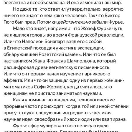
элегантна и всеобъемлюща. И она изменила наш мир.
Но даже те, кто ответил утвердительно, вероятно,
ничего не знают о нем как о человеке. Так что Виктор
Гюго был прав. Потомки
действительно
забыли Фурье.
Мало кто знает, например, что Жозеф Фурье чуть
не лишился головы во время Французской революции.
Или что Наполеон Бонапарт взял его с собой
в Египетский поход для участия в экспедиции,
обнаружившей Розеттский камень. Или что он был
наставником Жана-Франсуа Шампольона, который
расшифровал древнеегипетскую письменность.
Или что он первым начал изучение парникового
эффекта. Или что он защищал одну из первых женщин-
математиков Софи Жермен, когда считалось, что
женщинам не пристало заниматься науками.
Как я упоминал во введении, технологические
прорывы часто происходят, когда в той или иной степени
присутствуют следующие ингредиенты: великая
научная идея, своеобразный хаос и один или два тирана.
Фурье сформулировал свою великую идею,