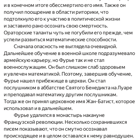
и в конечном итоге обессмертило его имя. Также он
получил поощрение в области риторики, что
подтолкнуло его к участию в политической жизни
и заставило рано осознать свою смертность.
Ораторские таланты чуть не погубили его прежде, чем
успели развиться математические способности.
Сначала опасность не выглядела очевидной.
Дальнейшее обучение в военной школе подразумевало
армейскую карьеру, но Фурье так и не стал
военнослужащим. Он был слишком слаб здоровьем
и увлечен математикой. Поэтому, завершив обучение,
Фурье нашел прибежище в церкви. Он стал
послушником в аббатстве Святого Бенедикта на Луаре
и преподавал математику другим послушникам.
Тогда же он принял церковное имя Жан-Батист, которое
использовал и в дальнейшем.
Фурье удалился в монастырь накануне
Французской революции. Несколько сохранившихся
писем показывают, что он смутно осознавал
происходящее и в целом оставался к нему равнодушен.