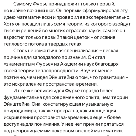
Самому Фурье принадлежит только первый,
но крайне важный шаг. Он первым сформулировал эту
идею математически и проверил ее экспериментально.
Хотя он посадил лишь семя теории, из которого взойдут
тысячи решений во многих отраслях науки, сам же он
взрастил только первый такой цветок – описание
теплового потока в твердых телах.
Столь неромантичная специализация – веская
причина для запоздалого признания. Он стал
«знаменитым Фурье» из Академии наук благодаря
своей теории теплопроводности. Звучит менее
поэтично, чем идея Эйнштейна о том, что гравитация –
это искривление пространства-времени.
И все же великая идея Фурье гораздо более
фундаментальна для современного опыта, чем теории
Эйнштейна. Она, констатирующая музыкальную
природу мира, так же прекрасна, как и концепция
искривления пространства-времени, а еще – более
доступна для понимания. У нее нет причин прятаться
под непроницаемым покровом высшей математики.