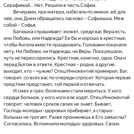
Серафимой… Нет. Решили в честь Софии.
Вечерами, при матери, избегали по имени:
ей,
для
нее, она
. Днем обращались ласково – Софьюшка. Меж
собой – Софья.
Батюшка спрашивает: может, среди вас Вера есть,
или Любовь, или Надежда? Ее бы и хорошо в крестные,
чтобы Ангела вместе праздновать. Головами покачали:
нету. Ни Любови, ни Надежды, ни Веры. Пока решали,
чуть не перессорились. Крестная, конечно, одна. Она и
перед Богом в ответе. Крестная – родня, а другие,
выходит, кто – чужие? Отец Иннокентий примирил. Бог,
говорит, со всех вас по очереди спросит. Которая первая
пред Ним предстанет, той первой и отвечать.
И смех и грех: болячками стали мериться. У кого
сердце больное, у кого ноги еле ходят. Отец Иннокентий
говорит: человек сроков своих не знает. Бывает,
Господь молодых-здоровых прибирает, а старых-
больных не трогает. Разве проникнешь в Его замыслы?
Согласились. Вспомнили молодых-здоровых. Своих.