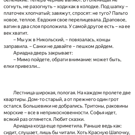
согнуть, не разогнуть – ходи как в колодке. Под шапку –
платочек хлопчатый; завяжут, спросят: не туго? Пальто
новое, теплое. Евдокия свое перелицевала. Драповое,
ватин в два слоя проложила. У самой другое есть – на ее
век хватит.
– Мы уж в Никольский, – повязалась, концы
заправила. – Санки не давайте – пешком дойдем.
Ариадна дверь закрывает:
– Мимо пойдете, обрати внимание: может быть,
елки привезли…
Лестница широкая, пологая. На каждом пролете две
квартиры. Дом-то старый, а от прежнего один грот
остался. Большевики не добрались. Тритоны, раковины
морские – все в неприкосновенности. Софья идет,
всякий раз оглянется. Любит сказки.
Ариадна когда еще приметила. Раньше ведь как:
сидит, слушает, лишь бы читали. Хоть Красную Шапочку,