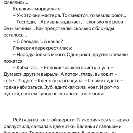
смеялись…
Евдокия сморщилась:
– Уж это они мастера. То смеются, то землю роют…
– Господи, – Ариадна вздыхает, – сколько же рвов
безымянных… Как представлю, сколько с блокады
осталось…
– С блокады!.. А канал?
Гликерия перекрестилась:
– Народу больно много. Одни роют, другие в землю
ложатся.
– Кабы так… – Евдокия чашкой пристукнула. –
Думают, другим вырыли. А потом, глядь, выходит –
себе… Ладно. – Клеенку разгладила. – С вами сидеть –
греха набираться. Зуб, едитская сила, ноет. И рот-то
пустой, совсем зубов не осталось, а всё болят…
Рейтузы из толстой шерсти. Гликерия кофту старую
распустила, связала в две нитки. Валенки с галошами,
беленькие. Теперь черные валяют. В голенищах не