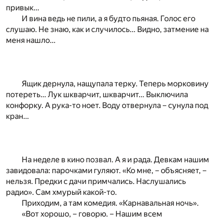
привык…
И вина ведь не пили, а я будто пьяная. Голос его
слушаю. Не знаю, как и случилось… Видно, затмение на
меня нашло…
Ящик дернула, нащупала терку. Теперь морковину
потереть… Лук шкварчит, шкварчит… Выключила
конфорку. А рука-то ноет. Воду отвернула – сунула под
кран…
На неделе в кино позвал. А я и рада. Девкам нашим
завидовала: парочками гуляют. «Ко мне, – объясняет, –
нельзя. Предки с дачи примчались. Наслушались
радио». Сам хмурый какой-то.
Приходим, а там комедия. «Карнавальная ночь».
«Вот хорошо, – говорю. – Нашим всем