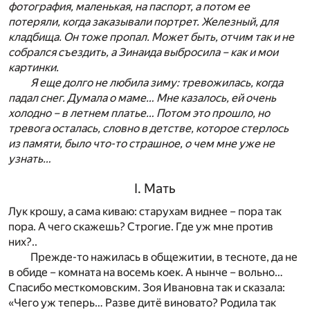
фотография, маленькая, на паспорт, а потом ее
потеряли, когда заказывали портрет. Железный, для
кладбища. Он тоже пропал. Может быть, отчим так и не
собрался съездить, а Зинаида выбросила – как и мои
картинки.
Я еще долго не любила зиму: тревожилась, когда
падал снег. Думала о маме… Мне казалось, ей очень
холодно – в летнем платье… Потом это прошло, но
тревога осталась, словно в детстве, которое стерлось
из памяти, было что-то страшное, о чем мне уже не
узнать…
I. Мать
Лук крошу, а сама киваю: старухам виднее – пора так
пора. А чего скажешь? Строгие. Где уж мне против
них?..
Прежде-то нажилась в общежитии, в тесноте, да не
в обиде – комната на восемь коек. А нынче – вольно…
Спасибо месткомовским. Зоя Ивановна так и сказала:
«Чего уж теперь… Разве дитё виновато? Родила так