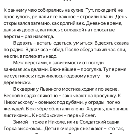
* * *
К раннему чаю собирались на кухне. Тут, пока дитё не
проснулось, решали все важное – строили планы. День
открывался затемно, как долгий век. Дневное время,
дальняя дорога, катилось с оглядкой на полосатые
версты – раз навсегда.
В девять – встать, одеться, умыться. В десять сказка
по радио. В два часа – обед. После обеда тихий час: спи,
не спи, а полежать надо.
Меж верстами, в зависимости от погоды,
занимались делами. Важнейшее – прогулка. Тут время
не суетилось: подчинялось годовому кругу – по-
деревенски.
В скверик у Львиного мостика ходили по весне.
Весной в садах слякотно – закрывают на просушку. К
Никольскому – осенью: под дубами, у ограды, полно
желудей. В октябре облетали клены. Ходишь, шуршишь
листиками… К ноябрьским – первый снег.
Зимой – тоже к Николе, или в Солдатский садик.
Горка высо-окая… Дети в очередь съезжают – кто так,