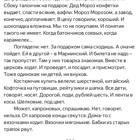
Сбоку талончик на подарок: Дед Мороз конфетки
выдает, сласти всякие, вафли. Мороз Морозом, а завод,
конечно, доплачивает. В цеху говорили, хороший. И
шоколадка вложена. Мы-то не покупаем. И понятия
такого не имеет. Когда батончиков соевых, когда
карамелек…
Поглядели: нет. За подарком сама сходишь. А
она
не
пойдет. Ей в другой – в Мариинский. И билета не надо –
так пропустят. Там у них товарка знакомая. Вместе в
церковь ходят. И проведет, и посадит, и присмотрит.
Тоже одинокая: ни детей, ни внуков.
Костюмчик купить велели: шерстяной, китайский.
Кофточка на пуговицах, рейтузики и шапка. Все дети,
говорят, носят. Дорогой, поди, рублей шесть. И ленты в
косы. Шелковые, под цвет.
Может, капроновых, спрашиваю. Нет, говорят,
нельзя. От капронов концы секутся. Дома-то с
вязочками ходит. Вязочки мягонькие. Бабки из старых
тряпок рвут.