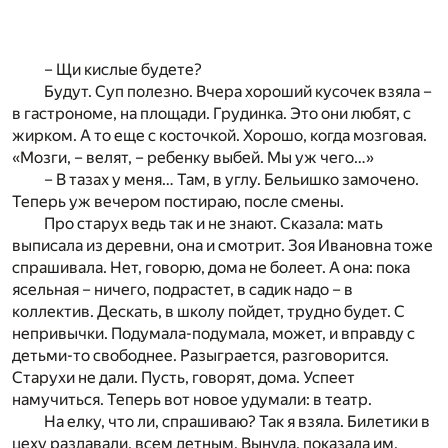
– Щи кислые будете?
Будут. Суп полезно. Вчера хороший кусочек взяла –
в гастрономе, на площади. Грудинка. Это они любят, с
жирком. А то еще с косточкой. Хорошо, когда мозговая.
«Мозги, – велят, – ребенку выбей. Мы уж чего…»
– В тазах у меня… Там, в углу. Бельишко замочено.
Теперь уж вечером постираю, после смены.
Про старух ведь так и не знают. Сказала: мать
выписала из деревни, она и смотрит. Зоя Ивановна тоже
спрашивала. Нет, говорю, дома не болеет. А она: пока
ясельная – ничего, подрастет, в садик надо – в
коллектив. Дескать, в школу пойдет, трудно будет. С
непривычки. Подумала-подумала, может, и вправду с
детьми-то свободнее. Разыграется, разговорится.
Старухи не дали. Пусть, говорят, дома. Успеет
намучиться. Теперь вот новое удумали: в театр.
На елку, что ли, спрашиваю? Так я взяла. Билетики в
цеху раздавали, всем детным. Вынула, показала им.