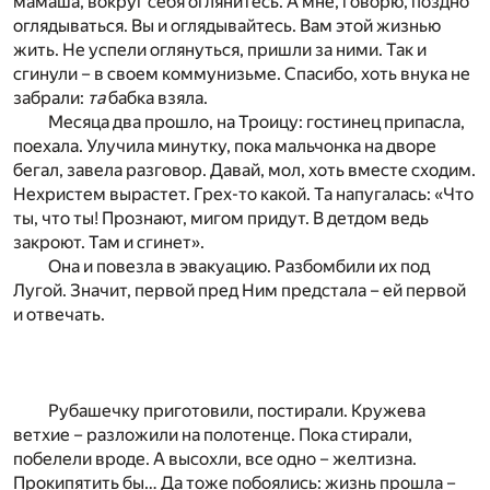
мамаша, вокруг себя оглянитесь. А мне, говорю, поздно
оглядываться. Вы и оглядывайтесь. Вам этой жизнью
жить. Не успели оглянуться, пришли за ними. Так и
сгинули – в своем коммунизьме. Спасибо, хоть внука не
забрали:
та
бабка взяла.
Месяца два прошло, на Троицу: гостинец припасла,
поехала. Улучила минутку, пока мальчонка на дворе
бегал, завела разговор. Давай, мол, хоть вместе сходим.
Нехристем вырастет. Грех-то какой. Та напугалась: «Что
ты, что ты! Прознают, мигом придут. В детдом ведь
закроют. Там и сгинет».
Она и повезла в эвакуацию. Разбомбили их под
Лугой. Значит, первой пред Ним предстала – ей первой
и отвечать.
Рубашечку приготовили, постирали. Кружева
ветхие – разложили на полотенце. Пока стирали,
побелели вроде. А высохли, все одно – желтизна.
Прокипятить бы… Да тоже побоялись: жизнь прошла –