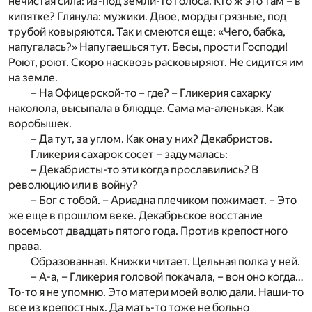
нечистая сила: из-под земли-то голоса. Кто ж это там – в
кипятке? Глянула: мужики. Двое, морды грязные, под
трубой ковыряются. Так и смеются еще: «Чего, бабка,
напугалась?» Напугаешься тут. Бесы, прости Господи!
Роют, роют. Скоро насквозь расковыряют. Не сидится им
на земле.
– На Офицерской-то – где? – Гликерия сахарку
наколола, высыпала в блюдце. Сама ма-аленькая. Как
воробышек.
– Да тут, за углом. Как она у них? Декабристов.
Гликерия сахарок сосет – задумалась:
– Декабристы-то эти когда прославились? В
революцию или в войну?
– Бог с тобой. – Ариадна плечиком пожимает. – Это
же еще в прошлом веке. Декабрьское восстание
восемьсот двадцать пятого года. Против крепостного
права.
Образованная. Книжки читает. Цельная полка у ней.
– А-а, – Гликерия головой покачала, – вон оно когда…
То-то я не упомню. Это матери моей волю дали. Наши-то
все из крепостных. Да мать-то тоже не больно