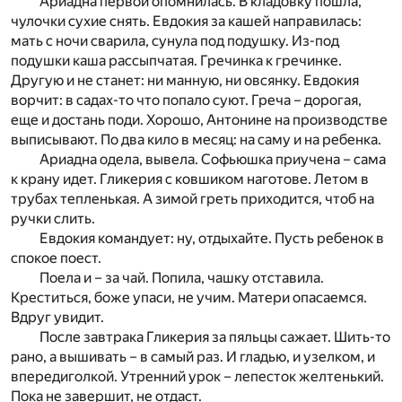
Ариадна первой опомнилась. В кладовку пошла,
чулочки сухие снять. Евдокия за кашей направилась:
мать с ночи сварила, сунула под подушку. Из-под
подушки каша рассыпчатая. Гречинка к гречинке.
Другую и не станет: ни манную, ни овсянку. Евдокия
ворчит: в садах-то что попало суют. Греча – дорогая,
еще и достань поди. Хорошо, Антонине на производстве
выписывают. По два кило в месяц: на саму и на ребенка.
Ариадна одела, вывела. Софьюшка приучена – сама
к крану идет. Гликерия с ковшиком наготове. Летом в
трубах тепленькая. А зимой греть приходится, чтоб на
ручки слить.
Евдокия командует: ну, отдыхайте. Пусть ребенок в
спокое поест.
Поела и – за чай. Попила, чашку отставила.
Креститься, боже упаси, не учим. Матери опасаемся.
Вдруг увидит.
После завтрака Гликерия за пяльцы сажает. Шить-то
рано, а вышивать – в самый раз. И гладью, и узелком, и
впередиголкой. Утренний урок – лепесток желтенький.
Пока не завершит, не отдаст.