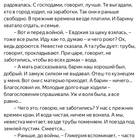
радовалась. С господами, говорит, лучше. Те выгадали,
кто в город ходил, на заработки. Так они и раньше
свободно. В прежние времена везде платили. И барину
хватало отдать, и семье.
– Вот и перед войной, – Евдокия за щеку взялась, –
тоже все рыли. Иду как-то, думаю – и чего роют? Ох,
ведь дороются. Невестке сказала. А та губы дует: трубы,
говорит, прокладывают. При царе, говорит, не
заботились, чтобы во всех домах – вода.
– А мать рассказывала, барин наш хороший был,
добрый. И замуж силком не выдавал. Отец-то кузнецом
у меня. Вот они с матерью приходят. А барин – ничего…
Благословил их. Молодые долго еще ходили –
благословения спрашивали. Уж и воля была, а все
равно…
– Чего это, говорю, не заботились? У нас с прежних
времен кран. И вода чистая, ничем не воняла. А мы,
невестка мечтает, везде трубы поменяем. И поезда под
землей пустим. Смеется…
– Раньше, до войны, – Гликерия вспоминает, – часто