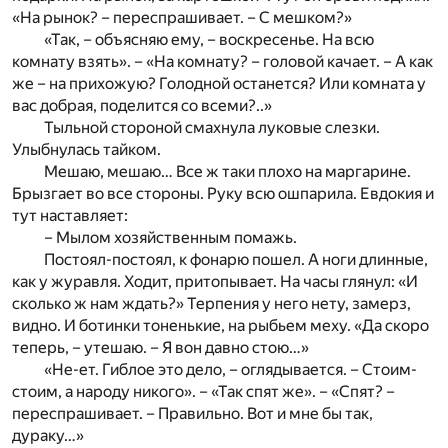
«На рынок? – переспрашивает. – С мешком?»
«Так, – объясняю ему, – воскресенье. На всю
комнату взять». – «На комнату? – головой качает. – А как
же – на прихожую? Голодной останется? Или комната у
вас добрая, поделится со всеми?..»
Тыльной стороной смахнула луковые слезки.
Улыбнулась тайком.
Мешаю, мешаю… Все ж таки плохо на маргарине.
Брызгает во все стороны. Руку всю ошпарила. Евдокия и
тут наставляет:
– Мылом хозяйственным помажь.
Постоял-постоял, к фонарю пошел. А ноги длинные,
как у журавля. Ходит, притопывает. На часы глянул: «И
сколько ж нам ждать?» Терпения у него нету, замерз,
видно. И ботинки тоненькие, на рыбьем меху. «Да скоро
теперь, – утешаю. – Я вон давно стою…»
«Не-ет. Гиблое это дело, – оглядывается. – Стоим-
стоим, а народу никого». – «Так спят же». – «Спят? –
переспрашивает. – Правильно. Вот и мне бы так,
дураку…»