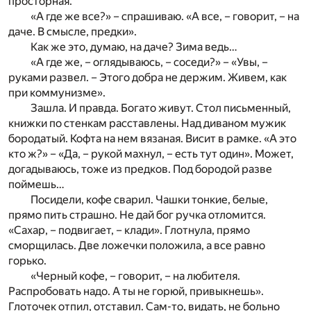
просторная.
«А где же все?» – спрашиваю. «А все, – говорит, – на
даче. В смысле, предки».
Как же это, думаю, на даче? Зима ведь…
«А где же, – оглядываюсь, – соседи?» – «Увы, –
руками развел. – Этого добра не держим. Живем, как
при коммунизме».
Зашла. И правда. Богато живут. Стол письменный,
книжки по стенкам расставлены. Над диваном мужик
бородатый. Кофта на нем вязаная. Висит в рамке. «А это
кто ж?» – «Да, – рукой махнул, – есть тут один». Может,
догадываюсь, тоже из предков. Под бородой разве
поймешь…
Посидели, кофе сварил. Чашки тонкие, белые,
прямо пить страшно. Не дай бог ручка отломится.
«Сахар, – подвигает, – клади». Глотнула, прямо
сморщилась. Две ложечки положила, а все равно
горько.
«Черный кофе, – говорит, – на любителя.
Распробовать надо. А ты не горюй, привыкнешь».
Глоточек отпил, отставил. Сам-то, видать, не больно