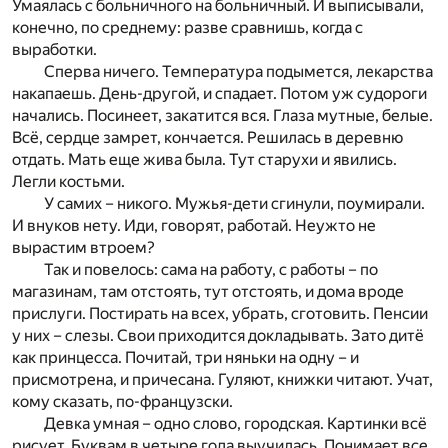
Умаялась с больничного на больничный. И выписывали,
конечно, по среднему: разве сравнишь, когда с
выработки.
Сперва ничего. Температура подымется, лекарства
накапаешь. День-другой, и спадает. Потом уж судороги
начались. Посинеет, закатится вся. Глаза мутные, белые.
Всё, сердце замрет, кончается. Решилась в деревню
отдать. Мать еще жива была. Тут старухи и явились.
Легли костьми.
У самих – никого. Мужья-дети сгинули, поумирали.
И внуков нету. Иди, говорят, работай. Неужто не
вырастим втроем?
Так и повелось: сама на работу, с работы – по
магазинам, там отстоять, тут отстоять, и дома вроде
прислуги. Постирать на всех, убрать, сготовить. Пенсии
у них – слезы. Свои приходится докладывать. Зато дитё
как принцесса. Почитай, три няньки на одну – и
присмотрена, и причесана. Гуляют, книжки читают. Учат,
кому сказать, по-французски.
Девка умная – одно слово, городская. Картинки всё
рисует. Буквам в четыре года выучилась. Понимает все.