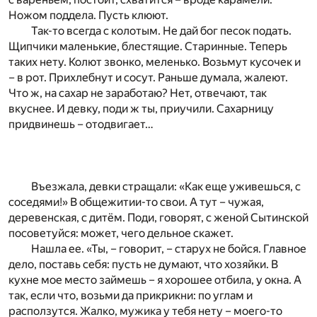
Ножом поддела. Пусть клюют.
Так-то всегда с колотым. Не дай бог песок подать.
Щипчики маленькие, блестящие. Старинные. Теперь
таких нету. Колют звонко, меленько. Возьмут кусочек и
– в рот. Прихлебнут и сосут. Раньше думала, жалеют.
Что ж, на сахар не заработаю? Нет, отвечают, так
вкуснее. И девку, поди ж ты, приучили. Сахарницу
придвинешь – отодвигает…
Въезжала, девки стращали: «Как еще уживешься, с
соседями!» В общежитии-то свои. А тут – чужая,
деревенская, с дитём. Поди, говорят, с женой Сытинской
посоветуйся: может, чего дельное скажет.
Нашла ее. «Ты, – говорит, – старух не бойся. Главное
дело, поставь себя: пусть не думают, что хозяйки. В
кухне мое место займешь – я хорошее отбила, у окна. А
так, если что, возьми да прикрикни: по углам и
расползутся. Жалко, мужика у тебя нету – моего-то