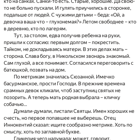
кто на санках. Санки-то есть. Старые, хорошие. Да свою-
то не больно пускали. И гулять приучились в сторонке,
подальше от людей. С чужими детьми – беда: «Ой, а
девочка ваша что – глухонемая?» Летом свободнее – кто
в деревню, кто по лагерям.
Тут, за столом, едва получив ребенка на руки,
пришли к согласию: первым долгом – покрестить.
Тайком, не докладываясь матери. В этих делах мать –
сторона. Слава богу, в Никольском звонарь знакомый.
Сам глухой, а все понимает. Согласился переговорить с
батюшкой, позвать на дом.
По метрикам значилась Сюзанной. Имечко
басурманское, прости Господи. В прежние времена
срамных девок кликали, чтоб заступниц святых не
позорить. А теперь мать родная выбрала – кличку
собачью…
Думали-думали, листали Cвятцы. Имен хороших не
счесть, но первое попавшее не выберешь. Отец
Иннокентий сказал: ищите сообразно метрике. Хоть по
смыслу, хоть по заглавной букве.
Гликерия чего надумала: может, говорит,