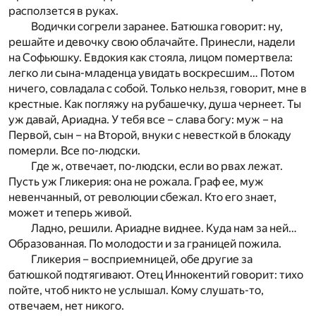
расползется в руках.
Водички согрели заранее. Батюшка говорит: ну,
решайте и девочку свою облачайте. Принесли, надели
на Софьюшку. Евдокия как стояла, лицом помертвела:
легко ли сына-младенца увидать воскресшим… Потом
ничего, совладала с собой. Только нельзя, говорит, мне в
крестные. Как погляжу на рубашечку, душа чернеет. Ты
уж давай, Ариадна. У тебя все – слава богу: муж – на
Первой, сын – на Второй, внуки с невесткой в блокаду
померли. Все по-людски.
Где ж, отвечает, по-людски, если во рвах лежат.
Пусть уж Гликерия: она не рожала. Граф ее, муж
невенчанный, от революции сбежал. Кто его знает,
может и теперь живой.
Ладно, решили. Ариадне виднее. Куда нам за ней…
Образованная. По молодости и за границей пожила.
Гликерия – восприемницей, обе другие за
батюшкой подтягивают. Отец Иннокентий говорит: тихо
пойте, чтоб никто не услышал. Кому слушать-то,
отвечаем, нет никого.