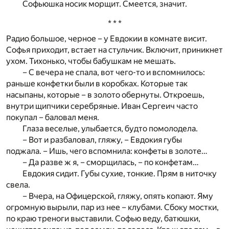
Софьюшка носик морщит. Смеется, значит.
* * *
Радио большое, черное – у Евдокии в комнате висит.
Софья приходит, встает на стульчик. Включит, приникнет
ухом. Тихонько, чтобы бабушкам не мешать.
– С вечера не спала, вот чего-то и вспомнилось:
раньше конфетки были в коробках. Которые так
насыпаны, которые – в золото обернуты. Откроешь,
внутри щипчики серебряные. Иван Сергеич часто
покупал – баловал меня.
Глаза веселые, улыбается, будто помолодела.
– Вот и разбаловал, гляжу, – Евдокия губы
поджала. – Ишь, чего вспомнила: конфеты в золоте…
– Да разве ж я, – сморщилась, – по конфетам…
Евдокия сидит. Губы сухие, тонкие. Прям в ниточку
свела.
– Вчера, на Офицерской, гляжу, опять копают. Яму
огромную вырыли, пар из нее – клубами. Сбоку мостки,
по краю треноги выставили. Софью веду, батюшки,