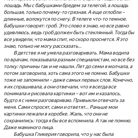
лошадь. Мы с бабушками бредем за телегой, а лошадь
большая, только почему-то грязная. А еще оглобли –
длинные, волокутся по снегу. В телеге что-то темное.
Бабушки говорят: гроб. Это слово я знаю, но все равно
удивляюсь, ведь гроб должен быть стеклянный. Тогда бы
все увидели, что мама спит, но скоро проснется. Я это
знаю, только не могу рассказать…
В детстве я не умела разговаривать. Мама водила
по врачам, показывала разным специалистам, но все без
толку: причины так и не нашли. Лет до семи я молчала, а
потом заговорила, хоть сама этого не помню. Бабушки
тоже не запомнили – даже самых первых слов. Конечно,
я их спрашивала, а они отвечали, что я всегда все
понимала и рисовала картинки – вот им и казалось,
будто я с ними разговариваю. Привыкли отвечать за
меня. Сами спросят, сами и ответят… Раньше мои
картинки лежали в коробке. Жаль, что они не
сохранились: тогда я бы все вспомнила. А так не помню.
Даже маминого лица.
Бабушка Гликерия говорила, что у нас была