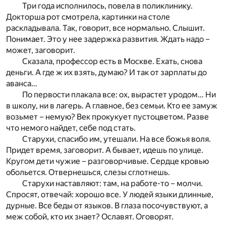
Три года исполнилось, повела в поликлинику.
Докторша рот смотрела, картинки на столе
раскладывала. Так, говорит, все нормально. Слышит.
Понимает. Это у нее задержка развития. Ждать надо –
может, заговорит.
Сказала, профессор есть в Москве. Ехать, снова
деньги. А где ж их взять, думаю? И так от зарплаты до
аванса…
По первости плакала все: ох, вырастет уродом… Ни
в школу, ни в лагерь. А главное, без семьи. Кто ее замуж
возьмет – немую? Век прокукует пустоцветом. Разве
что немого найдет, себе под стать.
Старухи, спасибо им, утешали. На все божья воля.
Придет время, заговорит. А бывает, идешь по улице.
Кругом дети чужие – разговорчивые. Сердце кровью
обольется. Отвернешься, слезы сглотнешь.
Старухи наставляют: там, на работе-то – молчи.
Спросят, отвечай: хорошо все. У людей языки длинные,
дурные. Все беды от языков. В глаза посочувствуют, а
меж собой, кто их знает? Ославят. Оговорят.