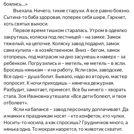
боялись…»
Въехала. Ничего, тихие старухи. А все равно боязно.
Сытина-то баба здоровая, поперек себя шире. Гаркнет,
хоть святых выноси.
Первое время тишком старалась. Утром в одеялко
закрутишь, коляска под лестницей – на замке. Замок
тяжелый, на цепочке. Коляску завод подарил, замок
сама купила – в хозяйственном. Вниз – бегом, замок
отопрешь, под матрасик на дно засунешь и наверх – за
ребенком. Погрузились и – метель, не метель – в ясли.
Бросишь нянькам – и на работу. Ясли свои, заводские.
Все одно – душа болит. Бывало, надо во вторую, мастер
попросит. К ночи приходишь – нянечка дежурная.
Разбудит, замотает, принесет. Все бы ничего – хворать
стала. Зоя Ивановна утешала: «Все дети болеют, и твоя
отболеет».
Ясли на балансе – завод персоналу доплачивает. Да
и мамки к праздникам носят – кто конфеток, кто чулки.
Носить-то носила, а как спросишь? Грудничков много, а
нянька одна. То мокрая наорется, то животик схватит.