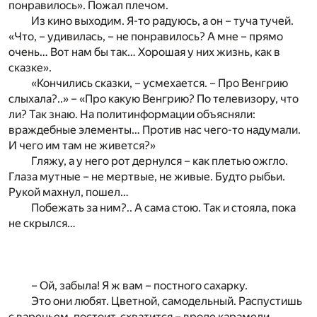
понравилось». Пожал плечом.
Из кино выходим. Я-то радуюсь, а он – туча тучей.
«Что, – удивилась, – не понравилось? А мне – прямо
очень… Вот нам бы так… Хорошая у них жизнь, как в
сказке».
«Кончились сказки, – усмехается. – Про Венгрию
слыхала?..» – «Про какую Венгрию? По телевизору, что
ли? Так знаю. На политинформации объясняли:
враждебные элементы… Против нас чего-то надумали.
И чего им там не живется?»
Гляжу, а у него рот дернулся – как плетью ожгло.
Глаза мутные – не мертвые, не живые. Будто рыбьи.
Рукой махнул, пошел…
Побежать за ним?.. А сама стою. Так и стояла, пока
не скрылся…
– Ой, забыла! Я ж вам – постного сахарку.
Это они любят. Цветной, самодельный. Распустишь
с вареньем, постоит, схватится – вроде карамели.