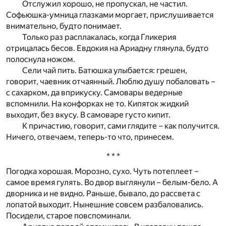
Отслужил хорошо, не пропускал, не частил.
Софьюшка-умница глазками моргает, прислушивается
внимательно, будто понимает.
Только раз расплакалась, когда Гликерия
отрицалась бесов. Евдокия на Ариадну глянула, будто
полоснула ножом.
Сели чай пить. Батюшка улыбается: грешен,
говорит, чаевник отчаянный. Люблю душу побаловать –
с сахарком, да вприкуску. Самовары ведерные
вспомнили. На конфорках не то. Кипяток жидкий
выходит, без вкусу. В самоваре густо кипит.
К причастию, говорит, сами глядите – как получится.
Ничего, отвечаем, теперь-то что, принесем.
* * *
Погодка хорошая. Морозно, сухо. Чуть потеплеет –
самое время гулять. Во двор выглянули – белым-бело. А
дворника и не видно. Раньше, бывало, до рассвета с
лопатой выходит. Нынешние совсем разбаловались.
Посидели, старое повспоминали.