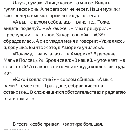
Да уж, думаю. И лицо какое-то мятое. Видать,
гуляли всю ночь. А перегаром не несет. Наши мужики
как с вечера выпьют, прям до обеда перегар.
«А вы, – с духом собралась, – рано-то… Тоже,
видать, по делу?» – «А как же… – глаз прищурил. –
Проснулся и – на рынок. За картошкой». – «Ой!» –
обрадовалась. А он оглядел меня и говорит: «Удивляюсь
я, девушка. Вы что ж это, в Америке учились?»
«Почему, – напугалась, – в Америке? В деревне.
Малые Половцы?». Брови свел: «В нашей, – уточняет, – в
советской? А главного не помните: куда коллектив, туда
и я».
«Какой коллектив?» – совсем сбилась. «А мы с
вами? – смеется. – Граждане, собравшиеся на
остановке… В сложившихся обстоятельствах предлагаю
взять такси…»
В гости к себе привел. Квартира большая,