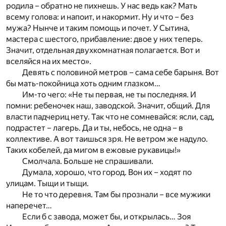
родила – обратно не пихнешь. У нас ведь как? Мать
всему голова: и напоит, и накормит. Ну и что – без
мужа? Нынче и таким помощь и почет. У Сытина,
мастера с шестого, прибавление: двое у них теперь.
Значит, отдельная двухкомнатная полагается. Вот и
вселяйся на их место».
Девять с половиной метров – сама себе барыня. Вот
бы мать-покойница хоть одним глазком…
Им-то чего: «Не ты первая, не ты последняя. И
помни: ребеночек наш, заводской. Значит, общий. Для
власти падчериц нету. Так что не сомневайся: ясли, сад,
подрастет – лагерь. Да и ты, небось, не одна – в
коллективе. А вот таишься зря. Не ветром же надуло.
Таких кобелей, да мигом в ежовые рукавицы!»
Смолчала. Больше не спрашивали.
Думала, хорошо, что город. Вон их – ходят по
улицам. Тыщи и тыщи.
Не то что деревня. Там бы прознали – все мужики
наперечет…
Если б с завода, может бы, и открылась… Зоя