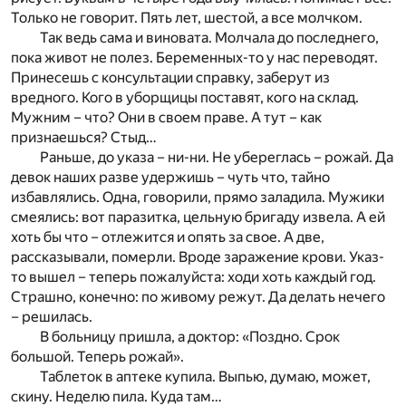
Только не говорит. Пять лет, шестой, а все молчком.
Так ведь сама и виновата. Молчала до последнего,
пока живот не полез. Беременных-то у нас переводят.
Принесешь с консультации справку, заберут из
вредного. Кого в уборщицы поставят, кого на склад.
Мужним – что? Они в своем праве. А тут – как
признаешься? Стыд…
Раньше, до указа – ни-ни. Не убереглась – рожай. Да
девок наших разве удержишь – чуть что, тайно
избавлялись. Одна, говорили, прямо заладила. Мужики
смеялись: вот паразитка, цельную бригаду извела. А ей
хоть бы что – отлежится и опять за свое. А две,
рассказывали, померли. Вроде заражение крови. Указ-
то вышел – теперь пожалуйста: ходи хоть каждый год.
Страшно, конечно: по живому режут. Да делать нечего
– решилась.
В больницу пришла, а доктор: «Поздно. Срок
большой. Теперь рожай».
Таблеток в аптеке купила. Выпью, думаю, может,
скину. Неделю пила. Куда там…