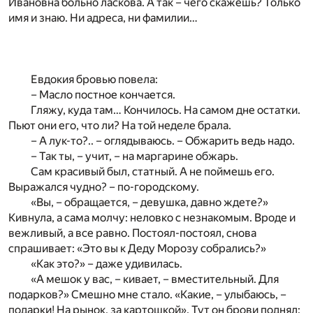
Ивановна больно ласкова. А так – чего скажешь? Только
имя и знаю. Ни адреса, ни фамилии…
Евдокия бровью повела:
– Масло постное кончается.
Гляжу, куда там… Кончилось. На самом дне остатки.
Пьют они его, что ли? На той неделе брала.
– А лук-то?.. – оглядываюсь. – Обжарить ведь надо.
– Так ты, – учит, – на маргарине обжарь.
Сам красивый был, статный. А не поймешь его.
Выражался чудно? – по-городскому.
«Вы, – обращается, – девушка, давно ждете?»
Кивнула, а сама молчу: неловко с незнакомым. Вроде и
вежливый, а все равно. Постоял-постоял, снова
спрашивает: «Это вы к Деду Морозу собрались?»
«Как это?» – даже удивилась.
«А мешок у вас, – кивает, – вместительный. Для
подарков?» Смешно мне стало. «Какие, – улыбаюсь, –
подарки! На рынок, за картошкой». Тут он брови поднял: