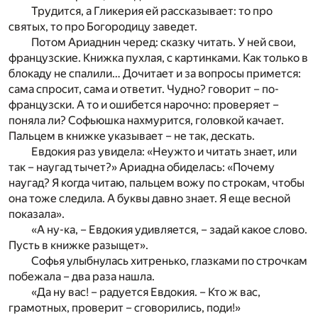
Трудится, а Гликерия ей рассказывает: то про
святых, то про Богородицу заведет.
Потом Ариаднин черед: сказку читать. У ней свои,
французские. Книжка пухлая, с картинками. Как только в
блокаду не спалили… Дочитает и за вопросы примется:
сама спросит, сама и ответит. Чудно? говорит – по-
французски. А то и ошибется нарочно: проверяет –
поняла ли? Софьюшка нахмурится, головкой качает.
Пальцем в книжке указывает – не так, дескать.
Евдокия раз увидела: «Неужто и читать знает, или
так – наугад тычет?» Ариадна обиделась: «Почему
наугад? Я когда читаю, пальцем вожу по строкам, чтобы
она тоже следила. А буквы давно знает. Я еще весной
показала».
«А ну-ка, – Евдокия удивляется, – задай какое слово.
Пусть в книжке разыщет».
Софья улыбнулась хитренько, глазками по строчкам
побежала – два раза нашла.
«Да ну вас! – радуется Евдокия. – Кто ж вас,
грамотных, проверит – сговорились, поди!»