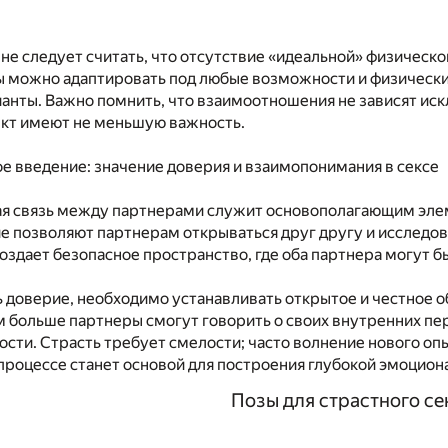
 не следует считать, что отсутствие «идеальной» физическ
ы можно адаптировать под любые возможности и физически
ианты. Важно помнить, что взаимоотношения не зависят ис
ект имеют не меньшую важность.
 введение: значение доверия и взаимопонимания в сексе
я связь между партнерами служит основополагающим элеме
 позволяют партнерам открываться друг другу и исследов
оздает безопасное пространство, где оба партнера могут б
 доверие, необходимо устанавливать открытое и честное 
 больше партнеры смогут говорить о своих внутренних пер
сти. Страсть требует смелости; часто волнение нового оп
 процессе станет основой для построения глубокой эмоцион
Позы для страстного се