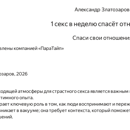
Александр Златозаров
1 секс в неделю спасёт о
Спаси свои отношени
влены компанией «ПараТайп»
озаров, 2026
ходящей атмосферы для страстного секса является важным
нтимного опыта.
рает ключевую роль в том, как люди воспринимают и пере
зникает в вакууме; она требует контекста, который поможе
шений.