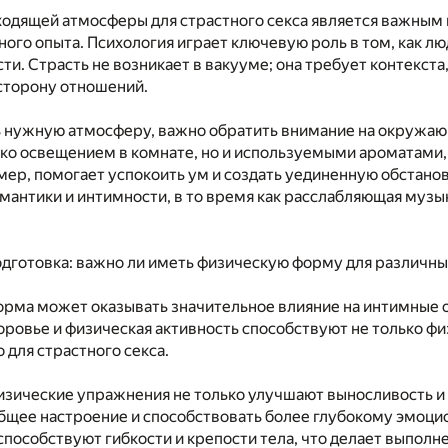
ходящей атмосферы для страстного секса является важным
ного опыта. Психология играет ключевую роль в том, как
ти. Страсть не возникает в вакууме; она требует контекст
сторону отношений.
ь нужную атмосферу, важно обратить внимание на окружа
ько освещением в комнате, но и используемыми ароматами,
мер, помогает успокоить ум и создать уединенную обстан
мантики и интимности, в то время как расслабляющая музы
дготовка: важно ли иметь физическую форму для различны
рма может оказывать значительное влияние на интимные о
оровье и физическая активность способствуют не только 
 для страстного секса.
зические упражнения не только улучшают выносливость и 
бщее настроение и способствовать более глубокому эмоци
способствуют гибкости и крепости тела, что делает выпол