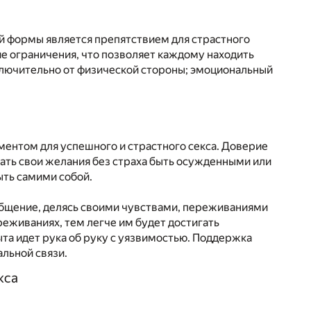
ой формы является препятствием для страстного
е ограничения, что позволяет каждому находить
ключительно от физической стороны; эмоциональный
нтом для успешного и страстного секса. Доверие
ать свои желания без страха быть осужденными или
ыть самими собой.
общение, делясь своими чувствами, переживаниями
еживаниях, тем легче им будет достигать
ыта идет рука об руку с уязвимостью. Поддержка
альной связи.
кса