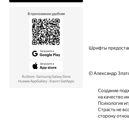
В приложении удобнее
Шрифты предоста
© Александр Злат
RuStore
·
Samsung Galaxy Store
Huawei AppGallery
·
Xiaomi GetApps
Создание под
на качество и
Психология иг
Страсть не во
сторону отно