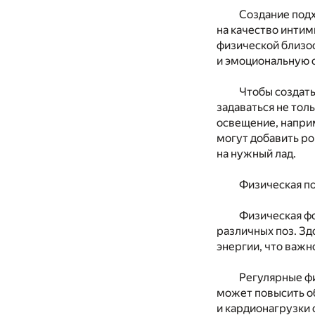
Создание под
на качество интим
физической близос
и эмоциональную 
Чтобы создат
задаваться не тол
освещение, напри
могут добавить ро
на нужный лад.
Физическая по
Физическая фо
различных поз. Зд
энергии, что важно
Регулярные фи
может повысить о
и кардионагрузки 