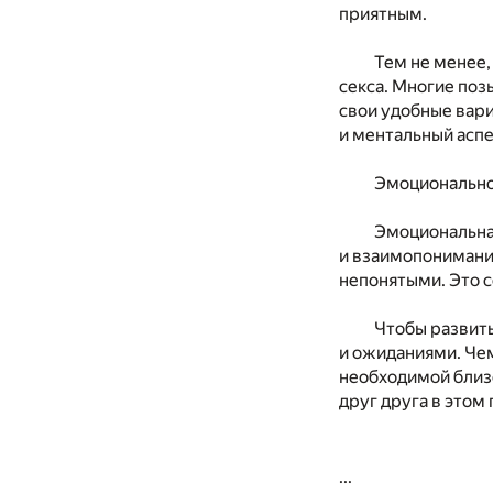
приятным.
Тем не менее,
секса. Многие поз
свои удобные вар
и ментальный асп
Эмоциональное
Эмоциональна
и взаимопонимание
непонятыми. Это с
Чтобы развить
и ожиданиями. Чем
необходимой близо
друг друга в этом
...