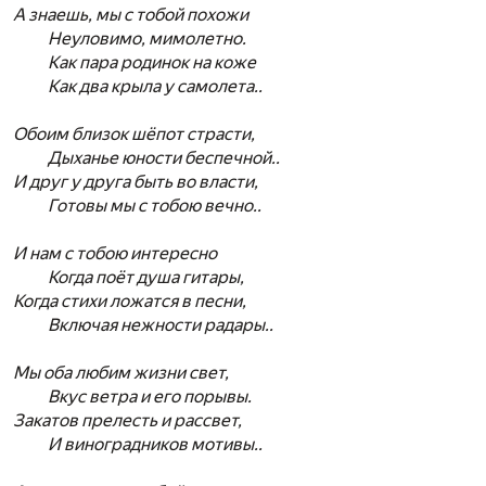
А знаешь, мы с тобой похожи
Неуловимо, мимолетно.
Как пара родинок на коже
Как два крыла у самолета..
Обоим близок шёпот страсти,
Дыханье юности беспечной..
И друг у друга быть во власти,
Готовы мы с тобою вечно..
И нам с тобою интересно
Когда поёт душа гитары,
Когда стихи ложатся в песни,
Включая нежности радары..
Мы оба любим жизни свет,
Вкус ветра и его порывы.
Закатов прелесть и рассвет,
И виноградников мотивы..