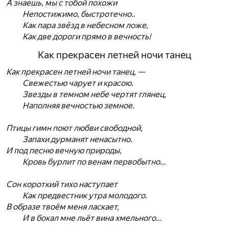
А знаешь, мы с тобой похожи
Непостижимо, быстротечно..
Как пара звёзд в небесном ложе,
Как две дороги прямо в вечность!
Как прекрасен летней ночи танец
Как прекрасен летней ночи танец, —
Свежестью чарует и красою.
Звезды в темном небе чертят глянец,
Наполняя вечностью земное.
Птицы гимн поют любви свободной,
Запахи дурманят ненасытно.
И под песню вечную природы,
Кровь бурлит по венам первобытно…
Сон короткий тихо наступает
Как предвестник утра молодого.
В образе твоём меня ласкает,
И в бокал мне льёт вина хмельного…