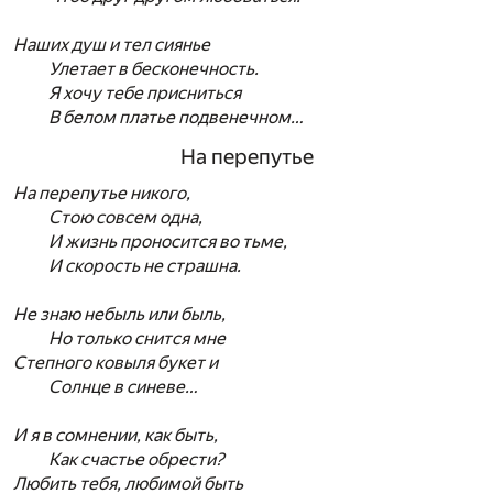
Наших душ и тел сиянье
Улетает в бесконечность.
Я хочу тебе присниться
В белом платье подвенечном…
На перепутье
На перепутье никого,
Стою совсем одна,
И жизнь проносится во тьме,
И скорость не страшна.
Не знаю небыль или быль,
Но только снится мне
Степного ковыля букет и
Солнце в синеве…
И я в сомнении, как быть,
Как счастье обрести?
Любить тебя, любимой быть