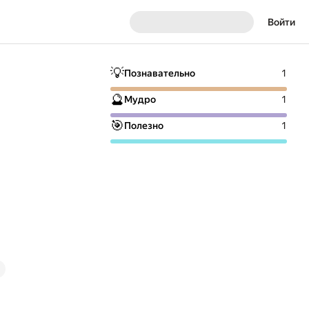
Войти
💡
Познавательно
1
🔮
Мудро
1
🎯
Полезно
1