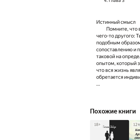
Глава 3
Истинный смысл
Помните, что 
чего-то другого: 
подобным образом
сопоставлению и п
таковой на опред
опытом, который з
что вся жизнь яв
обретается индив
...
Похожие книги