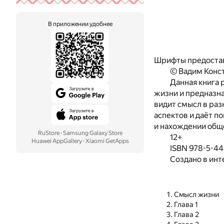
В приложении удобнее
Шрифты предоста
© Вадим Конс
Данная книга 
жизни и предназн
видит смысл в раз
аспектов и даёт п
и нахождении общ
RuStore
·
Samsung Galaxy Store
12+
Huawei AppGallery
·
Xiaomi GetApps
ISBN 978-5-4
Создано в инт
Смысл жизни
Глава 1
Глава 2