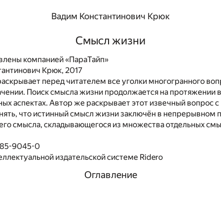
Вадим Константинович Крюк
Смысл жизни
влены компанией «ПараТайп»
тантинович Крюк, 2017
раскрывает перед читателем все уголки многогранного воп
ачении. Поиск смысла жизни продолжается на протяжении 
ных аспектах. Автор же раскрывает этот извечный вопрос 
онять, что истинный смысл жизни заключён в непрерывном 
его смысла, складывающегося из множества отдельных смы
485-9045-0
еллектуальной издательской системе Ridero
Оглавление