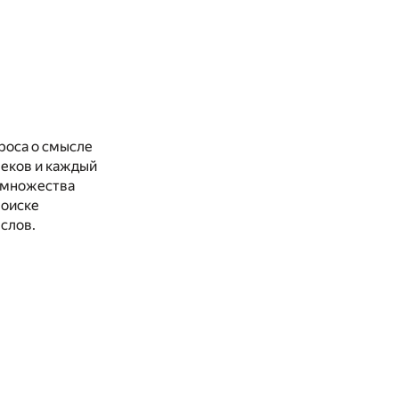
роса о смысле
веков и каждый
с множества
поиске
слов.