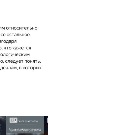
щим относительно
все остальное
агодаря
, что кажется
еологическим
о, следует понять,
деалам, в которых