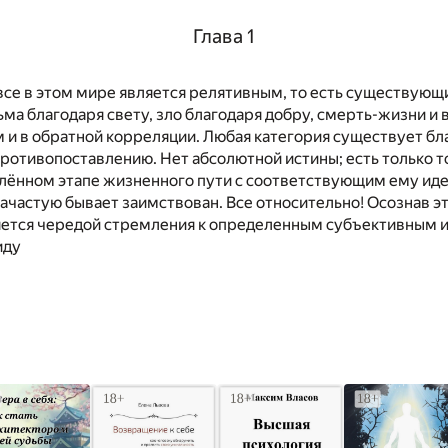
Глава 1
все в этом мире является релятивным, то есть существую
Тьма благодаря свету, зло благодаря добру, смерть-жизни и 
 и в обратной корреляции. Любая категория существует бл
ротивопоставлению. Нет абсолютной истины; есть только то
елённом этапе жизненного пути с соответствующим ему ид
ачастую бывает заимствован. Все относительно! Осознав эт
ляется чередой стремления к определенным субъективным и
иду