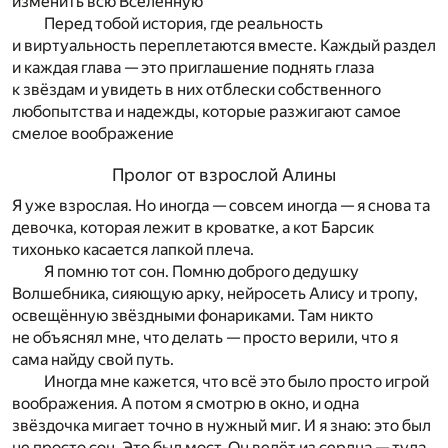
изменить всю Вселенную
Перед тобой история, где реальность
и виртуальность переплетаются вместе. Каждый раздел
и каждая глава — это приглашение поднять глаза
к звёздам и увидеть в них отблески собственного
любопытства и надежды, которые разжигают самое
смелое воображение
Пролог от взрослой Алины
Я уже взрослая. Но иногда — совсем иногда — я снова та
девочка, которая лежит в кроватке, а кот Барсик
тихонько касается лапкой плеча.
Я помню тот сон. Помню доброго дедушку
Волшебника, сияющую арку, нейросеть Алису и тропу,
освещённую звёздными фонариками. Там никто
не объяснял мне, что делать — просто верили, что я
сама найду свой путь.
Иногда мне кажется, что всё это было просто игрой
воображения. А потом я смотрю в окно, и одна
звёздочка мигает точно в нужный миг. И я знаю: это был
не просто сон. Это был мост. Он ведёт из сердца — туда,