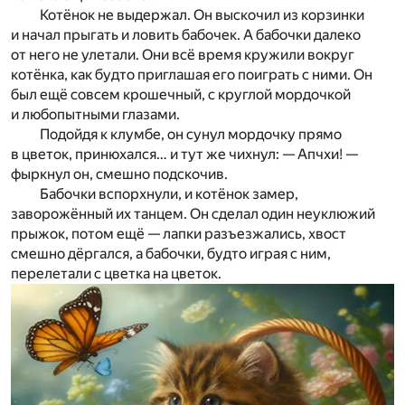
Котёнок не выдержал. Он выскочил из корзинки
и начал прыгать и ловить бабочек. А бабочки далеко
от него не улетали. Они всё время кружили вокруг
котёнка, как будто приглашая его поиграть с ними. Он
был ещё совсем крошечный, с круглой мордочкой
и любопытными глазами.
Подойдя к клумбе, он сунул мордочку прямо
в цветок, принюхался… и тут же чихнул: — Апчхи! —
фыркнул он, смешно подскочив.
Бабочки вспорхнули, и котёнок замер,
заворожённый их танцем. Он сделал один неуклюжий
прыжок, потом ещё — лапки разъезжались, хвост
смешно дёргался, а бабочки, будто играя с ним,
перелетали с цветка на цветок.