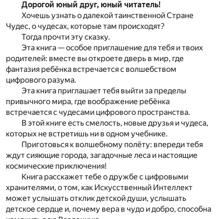
Дорогой юный друг, юный читатель!
Хочешь узнать о далекой таинственной Стране
Чудес, о чудесах, которые там происходят?
Тогда прочти эту сказку.
Эта книга — особое приглашение для тебя и твоих
родителей: вместе вы откроете дверь в мир, где
фантазия ребёнка встречается с волшебством
цифрового разума.
Эта книга приглашает тебя выйти за пределы
привычного мира, где воображение ребёнка
встречается с чудесами цифрового пространства.
В этой книге есть смелость, новые друзья и чудеса,
которых не встретишь ни в одном учебнике.
Приготовься к волшебному полёту: впереди тебя
ждут сияющие города, загадочные леса и настоящие
космические приключения!
Книга расскажет тебе о дружбе с цифровыми
хранителями, о том, как Искусственный Интеллект
может услышать отклик детской души, услышать
детское сердце и, почему вера в чудо и добро, способна