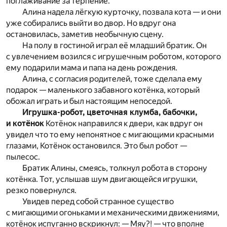
поглаживание за терпение.
Алина надела лёгкую курточку, позвала кота — и они
уже собирались выйти во двор. Но вдруг она
остановилась, заметив необычную сцену.
На полу в гостиной играл её младший братик. Он
с увлечением возился с игрушечным роботом, которого
ему подарили мама и папа на день рождения.
Алина, с согласия родителей, тоже сделала ему
подарок — маленького забавного котёнка, который
обожал играть и был настоящим непоседой.
Игрушка-робот, цветочная клумба, бабочки,
и котёнок
Котёнок направился к двери, как вдруг он
увидел что то ему непонятное с мигающими красными
глазами, Котёнок остановился. Это был робот —
пылесос.
Братик Алины, смеясь, толкнул робота в сторону
котёнка. Тот, услышав шум двигающейся игрушки,
резко повернулся.
Увидев перед собой странное существо
с мигающими огоньками и механическими движениями,
котёнок испуганно вскрикнул: — Мяу?! — что вполне