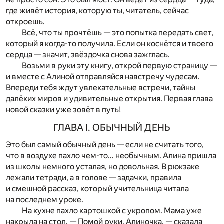
где живёт история, которую ты, читатель, сейчас
откроешь.
Всё, что ты прочтёшь — это попытка передать свет,
который я когда-то получила. Если он коснётся и твоего
сердца — значит, звёздочка снова зажглась.
Возьми в руки эту книгу, открой первую страницу —
и вместе с Алиной отправляйся навстречу чудесам.
Впереди тебя ждут увлекательные встречи, тайны
далёких миров и удивительные открытия. Первая глава
новой сказки уже зовёт в путь!
ГЛАВА I. ОБЫЧНЫЙ ДЕНЬ
Это был самый обычный день — если не считать того,
что в воздухе пахло чем-то… необычным. Алина пришла
из школы немного усталая, но довольная. В рюкзаке
лежали тетради, а в голове — задачки, правила
и смешной рассказ, который учительница читала
на последнем уроке.
На кухне пахло картошкой с укропом. Мама уже
накрыла на стол. — Помой руки, Алиночка, — сказала