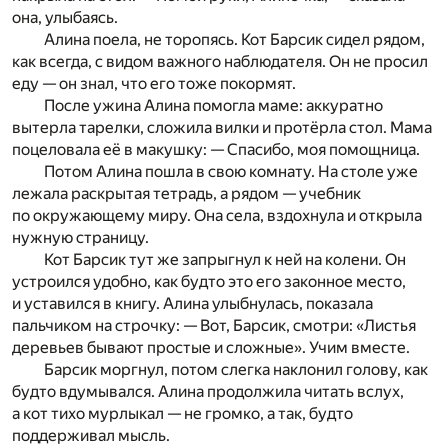
она, улыбаясь.
Алина поела, не торопясь. Кот Барсик сидел рядом,
как всегда, с видом важного наблюдателя. Он не просил
еду — он знал, что его тоже покормят.
После ужина Алина помогла маме: аккуратно
вытерла тарелки, сложила вилки и протёрла стол. Мама
поцеловала её в макушку: — Спасибо, моя помощница.
Потом Алина пошла в свою комнату. На столе уже
лежала раскрытая тетрадь, а рядом — учебник
по окружающему миру. Она села, вздохнула и открыла
нужную страницу.
Кот Барсик тут же запрыгнул к ней на колени. Он
устроился удобно, как будто это его законное место,
и уставился в книгу. Алина улыбнулась, показала
пальчиком на строчку: — Вот, Барсик, смотри: «Листья
деревьев бывают простые и сложные». Учим вместе.
Барсик моргнул, потом слегка наклонил голову, как
будто вдумывался. Алина продолжила читать вслух,
а кот тихо мурлыкал — не громко, а так, будто
поддерживал мысль.