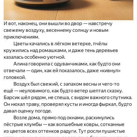
И вот, наконец, они вышли во двор — навстречу
свежему воздуху, весеннему солнцу и новым
приключениям.
Цветы качались в лёгком ветерке, пчёлы
кружились над ромашками, и даже тень деревьев
казалась особенно уютной.
Алина говорила с одуванчиками, как будто они
отвечали — один, как ей показалось, даже «кивнул»
головкой.
Воздух был свежий, с запахом весны и чего-то
ещё — неуловимого, как будто ветер шептал сказку.
Барсик шёл рядом, не спеша, с видом важного спутника.
Он нюхал траву, проверял кусты и иногда фыркал, будто
давал оценку погоде.
Возле дома, прямо под окнами, раскинулись
пёстрые клумбы — как волшебные ковры, сотканные
из цветов всех оттенков радуги. Тут росли пушистые