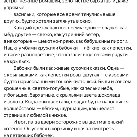
астры, нежные ромашки, золотистые бархатцы и даже
упрямые
васильки, которые всё время тянулись выше
других, будто хотели заглянуть в окно.
Каждый цветок пах по-своему: одни — сладко, как
мёд, другие — свежо, как утренний ветер,
а некоторые — щекотно-пряно, как бабушкины пироги.
Над клумбами кружили бабочки — лёгкие, как лепестки,
и такие разноцветные, что казались кусочками радуги
на крыльях.
Бабочки были как живые кусочки сказки. Одна —
с крылышками, как лепестки розы, другая — с узорами,
будто нарисованными тонкой кисточкой. Были и совсем
крошечные, светло-голубые, как капельки неба,
и большие, бархатные, с крыльями цвета шоколада
и золота. Когда они взлетали, воздух будто наполнялся
волшебством — лёгким, шуршащим, как шелест
страниц в любимой книжке.
И вот, из-за двери осторожно вышел маленький
котёнок. Он уселся в корзинку и начал смотреть
на летающих бабочек.