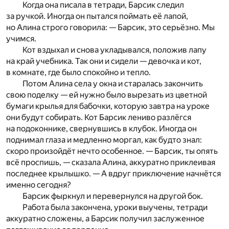
Когда она писала в тетради, Барсик следил
за ручкой. Иногда он пытался поймать её лапой,
но Алина строго говорила: — Барсик, это серьёзно. Мы
учимся.
Кот вздыхал и снова укладывался, положив лапу
на край учебника. Так они и сидели — девочка и кот,
в комнате, где было спокойно и тепло.
Потом Алина села у окна и старалась закончить
свою поделку — ей нужно было вырезать из цветной
бумаги крылья для бабочки, которую завтра на уроке
они будут собирать. Кот Барсик лениво разлёгся
на подоконнике, свернувшись в клубок. Иногда он
поднимал глаза и медленно моргал, как будто знал:
скоро произойдёт нечто особенное. — Барсик, ты опять
всё проспишь, — сказала Алина, аккуратно приклеивая
последнее крылышко. — А вдруг приключение начнётся
именно сегодня?
Барсик фыркнул и перевернулся на другой бок.
Работа была закончена, уроки выучены, тетради
аккуратно сложены, а Барсик получил заслуженное