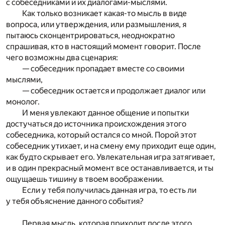
с собеседниками и их диалогами-мыслями.
Как только возникает какая-то мысль в виде
вопроса, или утверждения, или размышления, я
пытаюсь сконцентрироваться, неоднократно
спрашивая, кто в настоящий момент говорит. После
чего возможны два сценария:
— собеседник пропадает вместе со своими
мыслями,
— собеседник остается и продолжает диалог или
монолог.
И меня увлекают данное общение и попытки
достучаться до источника происхождения этого
собеседника, который остался со мной. Порой этот
собеседник утихает, и на смену ему приходит еще один,
как будто скрывает его. Увлекательная игра затягивает,
и в один прекрасный момент все останавливается, и ты
ощущаешь тишину в твоем воображении.
Если у тебя получилась данная игра, то есть ли
у тебя объяснение данного события?
Первая мысль, которая приходит после этого