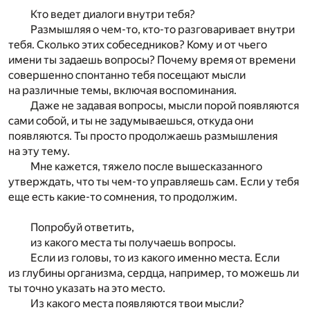
Кто ведет диалоги внутри тебя?
Размышляя о чем-то, кто-то разговаривает внутри
тебя. Сколько этих собеседников? Кому и от чьего
имени ты задаешь вопросы? Почему время от времени
совершенно спонтанно тебя посещают мысли
на различные темы, включая воспоминания.
Даже не задавая вопросы, мысли порой появляются
сами собой, и ты не задумываешься, откуда они
появляются. Ты просто продолжаешь размышления
на эту тему.
Мне кажется, тяжело после вышесказанного
утверждать, что ты чем-то управляешь сам. Если у тебя
еще есть какие-то сомнения, то продолжим.
Попробуй ответить,
из какого места ты получаешь вопросы.
Если из головы, то из какого именно места. Если
из глубины организма, сердца, например, то можешь ли
ты точно указать на это место.
Из какого места появляются твои мысли?