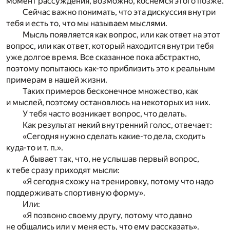
момент рассуждения, возможно, коснемся этого позже.
Сейчас важно понимать, что эта дискуссия внутри
тебя и есть то, что мы называем мыслями.
Мысль появляется как вопрос, или как ответ на этот
вопрос, или как ответ, который находится внутри тебя
уже долгое время. Все сказанное пока абстрактно,
поэтому попытаюсь как-то приблизить это к реальным
примерам в нашей жизни.
Таких примеров бесконечное множество, как
и мыслей, поэтому остановлюсь на некоторых из них.
У тебя часто возникает вопрос, что делать.
Как результат некий внутренний голос, отвечает:
«Cегодня нужно сделать какие-то дела, сходить
куда-то и т. п.».
А бывает так, что, не услышав первый вопрос,
к тебе сразу приходят мысли:
«Я сегодня схожу на тренировку, потому что надо
поддерживать спортивную форму».
Или:
«Я позвоню своему другу, потому что давно
не общались или у меня есть, что ему рассказать».