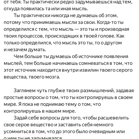
от тебя. Ты практически редко задумываешься над тем,
откуда появилась та или иная мысль.
Ты практически никогда не думаешь об этом,
потому что принимаешь мысли за свои. Когда-то ты
определился с тем, что мысль — это ты и производная
твоих процессов, происходящих в твоей голове. Как
только определился, что мысль это ты, то о другом
и незачем думать.
Чем больше ты думаешь об источнике появления
мыслей, тем больше начинаешь сомневаться в том, что
этот источник находится внутри извилин твоего серого
вещества, твоего мозга.
Заглянем чуть глубже твоих размышлений, задавая
простые вопросы о том, что ты контролируешь в своем
мире. Я пока не поднимаю тему о том, что
контролируешь в нашем мире.
Задай себе вопросы для того, чтобы расшевелить
свое серое вещество и заставить себя немного
усомниться в том, что до этого было очевидным или
о чем ты не задумывался.