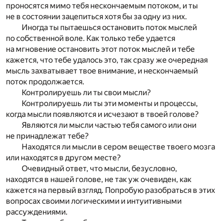
проносятся мимо тебя нескончаемым потоком, и ты
не в состоянии зацепиться хотя бы за одну из них.
Иногда ты пытаешься остановить поток мыслей
по собственной воле. Как только тебе удается
на мгновение остановить этот поток мыслей и тебе
кажется, что тебе удалось это, так сразу же очередная
мысль захватывает твое внимание, и нескончаемый
поток продолжается.
Контролируешь ли ты свои мысли?
Контролируешь ли ты эти моменты и процессы,
когда мысли появляются и исчезают в твоей голове?
Являются ли мысли частью тебя самого или они
не принадлежат тебе?
Находятся ли мысли в сером веществе твоего мозга
или находятся в другом месте?
Очевидный ответ, что мысли, безусловно,
находятся в нашей голове, не так уж очевиден, как
кажется на первый взгляд. Попробую разобраться в этих
вопросах своими логическими и интуитивными
рассуждениями.