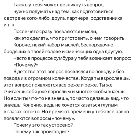
Также у тебя может возникнуть вопрос,
нужно подумать над тем, как подготовиться
к встрече кого-либо, друга, партнера, родственника
и т. п.
После чего сразу появляются мысли,
как это сделать, что приготовить, о чем говорить.
Короче, некий набор мыслей, беспорядочно
бродящих в твоей голове и сменяющих одна другую.
Часто в процессе сумбура у тебя возникает вопрос:
«Почему?»
В детстве этот вопрос появлялся по поводу и без
повода и в огромном количестве. Когда ты взрослеешь,
этот вопрос появляется все реже и реже. Ты же
считаешь себя уже взрослым и многое якобы знаешь.
Но если ты что-то не знаешь, то часто делаешь вид, что
знаешь. Конечно, ведь не хочется казаться глупым
в глазах кого-то. Но время от времени у тебя все равно
появляются вопросы «почему».
Почему это так устроено?
Почему так происходит?