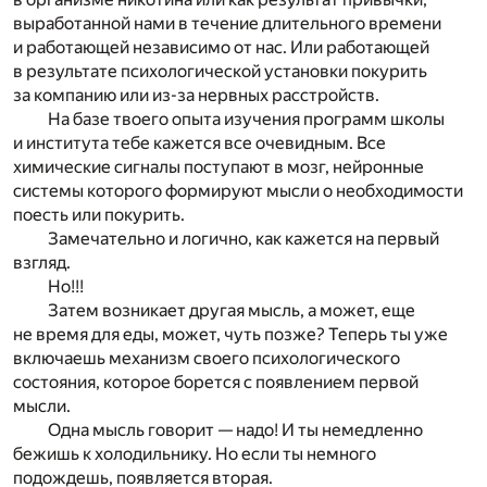
выработанной нами в течение длительного времени
и работающей независимо от нас. Или работающей
в результате психологической установки покурить
за компанию или из-за нервных расстройств.
На базе твоего опыта изучения программ школы
и института тебе кажется все очевидным. Все
химические сигналы поступают в мозг, нейронные
системы которого формируют мысли о необходимости
поесть или покурить.
Замечательно и логично, как кажется на первый
взгляд.
Но!!!
Затем возникает другая мысль, а может, еще
не время для еды, может, чуть позже? Теперь ты уже
включаешь механизм своего психологического
состояния, которое борется с появлением первой
мысли.
Одна мысль говорит — надо! И ты немедленно
бежишь к холодильнику. Но если ты немного
подождешь, появляется вторая.