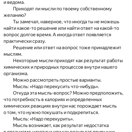
и ведома.
Приходят ли мысли по твоему собственному
желанию?
Ты замечал, наверное, что иногда ты не можешь
найти какое-то решение или найти ответ на какой-то
вопрос долгое время. А иногда ответ появляется
практически сразу.
Решение или ответ на вопрос тоже принадлежит
мыслям.
Некоторые мысли приходят как результат работы
химических и природных процессов внутри нашего
организма.
Можно рассмотреть простые варианты.
Мысль: «Надо перекусить что-нибудь».
Откуда эта мысль-вопрос? Можно предположить,
что потребность в калориях и определенных
химических реакциях внутри нас порождает мысль
о том, что нужно покушать и подкрепиться.
Мысль: «Надо перекурить».
Мысль возникает, как результат недостатка
в организме никотина или как результат привычки,