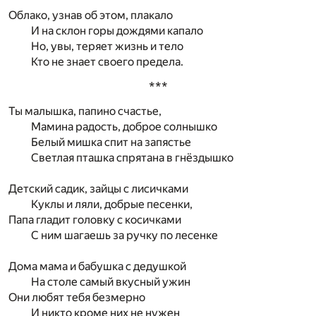
Облако, узнав об этом, плакало
И на склон горы дождями капало
Но, увы, теряет жизнь и тело
Кто не знает своего предела.
***
Ты малышка, папино счастье,
Мамина радость, доброе солнышко
Белый мишка спит на запястье
Светлая пташка спрятана в гнёздышко
Детский садик, зайцы с лисичками
Куклы и ляли, добрые песенки,
Папа гладит головку с косичками
С ним шагаешь за ручку по лесенке
Дома мама и бабушка с дедушкой
На столе самый вкусный ужин
Они любят тебя безмерно
И никто кроме них не нужен