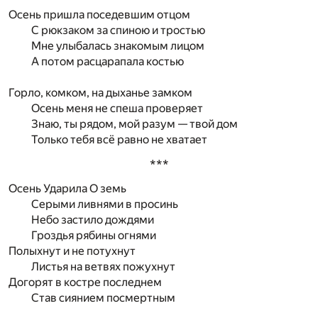
Осень пришла поседевшим отцом
С рюкзаком за спиною и тростью
Мне улыбалась знакомым лицом
А потом расцарапала костью
Горло, комком, на дыханье замком
Осень меня не спеша проверяет
Знаю, ты рядом, мой разум — твой дом
Только тебя всё равно не хватает
***
Осень Ударила О земь
Серыми ливнями в просинь
Небо застило дождями
Гроздья рябины огнями
Полыхнут и не потухнут
Листья на ветвях пожухнут
Догорят в костре последнем
Став сиянием посмертным