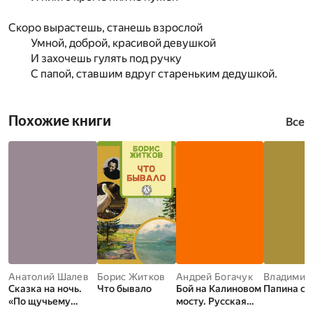
Скоро вырастешь, станешь взрослой
Умной, доброй, красивой девушкой
И захочешь гулять под ручку
С папой, ставшим вдруг стареньким дедушкой.
Похожие книги
Все
Анатолий Шалев
Борис Житков
Андрей Богачук
Сказка на ночь.
Что бывало
Бой на Калиновом
Папина ск
«По щучьему
мосту. Русская