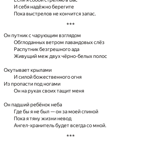
И себя надёжно берегите
Пока выстрелов не кончится запас.
***
Он путник с чарующим взглядом
Обглоданных ветром лавандовых слёз
Распутник безгрешного ада
Живущий меж двух чёрно-белых полос
Окутывает крылами
И силой божественного огня
Из пропасти под ногами
Он на руках своих тащит меня
Он падший ребёнок неба
Где бы я не был — он за моей спиной
Пока я тяну жизни невод
Ангел-хранитель будет всегда со мной.
***