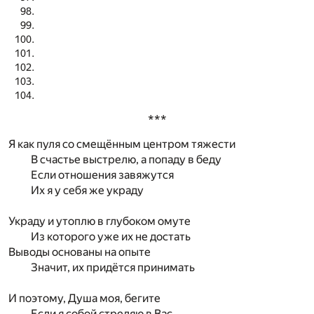
***
Я как пуля со смещённым центром тяжести
В счастье выстрелю, а попаду в беду
Если отношения завяжутся
Их я у себя же украду
Украду и утоплю в глубоком омуте
Из которого уже их не достать
Выводы основаны на опыте
Значит, их придётся принимать
И поэтому, Душа моя, бегите
Если я собой стреляю в Вас