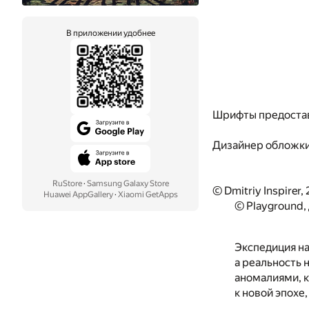
В приложении удобнее
Шрифты предоста
Дизайнер обложк
RuStore
·
Samsung Galaxy Store
© Dmitriy Inspirer,
Huawei AppGallery
·
Xiaomi GetApps
© Playground,
Экспедиция на
а реальность
аномалиями, к
к новой эпохе