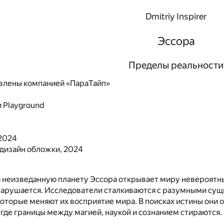
Dmitriy Inspirer
Эссора
Пределы реальности
влены компанией «ПараТайп»
и
Playground
 2024
 дизайн обложки, 2024
 неизведанную планету Эссора открывает миру невероятные
 нарушается. Исследователи сталкиваются с разумными су
оторые меняют их восприятие мира. В поисках истины они ос
, где границы между магией, наукой и сознанием стираются.