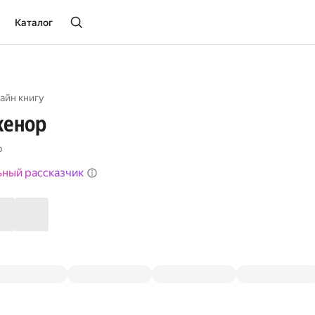
Каталог
айн книгу
кенор
р
ьный рассказчик