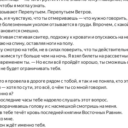
чтобы я могла узнать.
называют Перепутьем. Перепутьем Ветров.
, и я чувствую, что ты отмериваешь — что нужно говорить, а
 болезненным уколом отзывается в груди. Впрочем, с какой
тановится смешно.
ёгивая стягивая свитер, подхожу к кровати и опускаюсь на н
ю на спину, оставляя ноги на полу.
 смотрю на тебя, не в силах поверить, что ты действительн
жимся тут больше чем на ночь. Я взял билеты на рассветны
временем ты. — Но если всё пройдёт хорошо, ты сможешь
 не будет ограничивать тебя.
то я провела в дороге рядом с тобой, я так и не поняла, кто э
 — хотя по сути, это всё, о чём ты со мной говорил.
нно я?
последние часы тебе надоело слушать этот вопрос.
ворачиваешь голову и с насмешкой смотришь на меня.
в тебе течёт кровь последней княгини Восточных Равнин.
о мне.
он ждёт именно тебя.