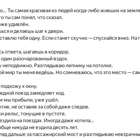
о… Ты самая красивая из людей когда-либо живших на земле
о ты сам понял, что сказал.
оже удивлён.
ся и делаешь шаг к двери.
оставлю тебя одну. Если станет скучно — спускайся вниз. На
сь ответа, шагаешь в коридор.
 один разочарованный вздох.
 неподвижно. Разглядываю лепнину на потолке.
кой мир ты меня ведёшь. Но сомневаюсь, что это место — с
подхожу к окну.
едной поезд замедляет ход.
ом мы прибыли, уже ушёл.
ытие, не оставив за собой даже следов.
и рельс, тонущие в пустоте.
 ездила на поездах. Иногда даже хотела…
обще никуда не ездила десять лет.
ляд дальше за пассажирский мост и разглядываю невзрачн