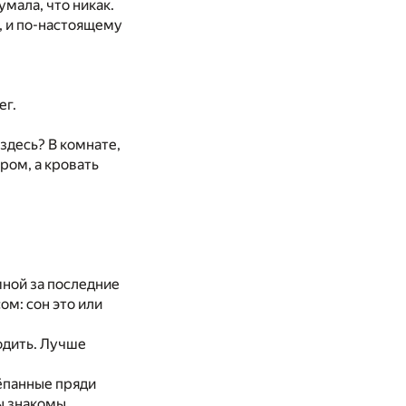
умала, что никак.
, и по-настоящему
ег.
 здесь? В комнате,
ром, а кровать
мной за последние
ом: сон это или
ходить. Лучше
рёпанные пряди
мы знакомы