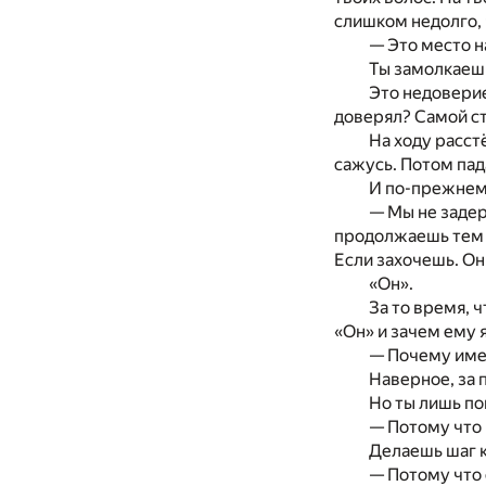
слишком недолго, 
— Это место 
Ты замолкаешь
Это недоверие
доверял? Самой с
На ходу расст
сажусь. Потом пада
И по-прежнему
— Мы не задер
продолжаешь тем 
Если захочешь. Он
«Он».
За то время, ч
«Он» и зачем ему я
— Почему име
Наверное, за 
Но ты лишь по
— Потому что 
Делаешь шаг к
— Потому что 