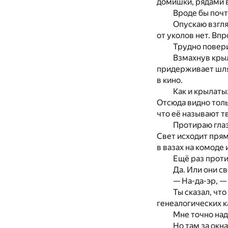
домишки, рядами 
Вроде бы почти
Опускаю взгля
от уколов нет. Вп
Трудно повери
Взмахнув крыл
придерживает шляп
в кино.
Как и крылатых
Отсюда видно толь
что её называют т
Протираю глаз
Свет исходит прям
в вазах на комоде 
Ещё раз проти
Да. Или они св
— На-да-эр, —
Ты сказал, что
генеалогических ка
Мне точно над
Но там за окн