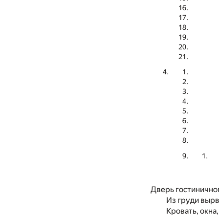
Дверь гостиничног
Из груди вырв
Кровать, окна