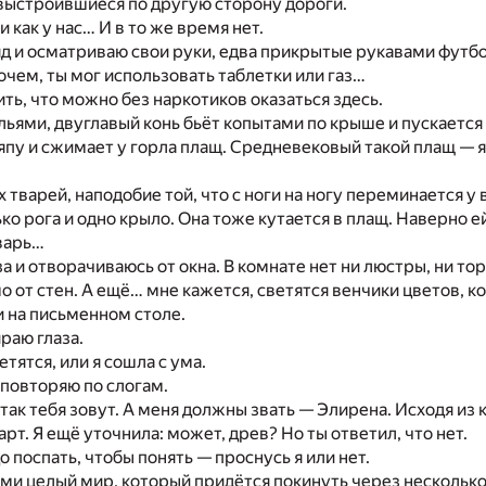
выстроившиеся по другую сторону дороги.
 как у нас… И в то же время нет.
д и осматриваю свои руки, едва прикрытые рукавами футб
рочем, ты мог использовать таблетки или газ…
ть, что можно без наркотиков оказаться здесь.
ьями, двуглавый конь бьёт копытами по крыше и пускается 
у и сжимает у горла плащ. Средневековый такой плащ — я 
 тварей, наподобие той, что с ноги на ногу переминается у в
ко рога и одно крыло. Она тоже кутается в плащ. Наверно ей
варь…
а и отворачиваюсь от окна. В комнате нет ни люстры, ни тор
о от стен. А ещё… мне кажется, светятся венчики цветов, к
и на письменном столе.
раю глаза.
етятся, или я сошла с ума.
 повторяю по слогам.
 так тебя зовут. А меня должны звать — Элирена. Исходя из 
рт. Я ещё уточнила: может, древ? Но ты ответил, что нет.
о поспать, чтобы понять — проснусь я или нет.
ами целый мир, который придётся покинуть через несколько