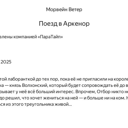
Морвейн Ветер
Поезд в Аркенор
влены компанией «ПараТайп»
 2025
той лаборанткой до тех пор, пока её не пригласили на коро
ча — князь Волхонский, который будет сопровождать её до 
зывает у неё всё больший интерес. Впрочем, Отбор никто н
о решил, что хочет жениться на ней — и больше ни на ком. 
ся из этого треугольника живой…