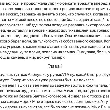
ми волосы, и продолжала упрямо бежать и бежать вперед, 
о колотящееся сердце, которое грозило выскочить прямо и
 в висках, стараясь не думать о том, что случится, когда ее
тся на мокрый песок, не в состоянии больше двигаться. И тот
адолго отставший где-то там позади в развалинах старого ма
ед, не оставляя в голове никаких других мыслей, как только
тят фонари, там должны быть люди. Она не слышала ничего
ся о берег волн, да гулкого стука собственного сердца. Ког
го, угрюмого камня много столетий назад, уже нависали над
тила девушку за плечи, повалив на землю. Она упала, больн
ющий камень, и мир вокруг померк.
Глава 1
сидишь тут, как Аленушка у ручья??! А ну, давай быстро в б
тует. Говорит, что мы уже должны быть на вокзале.
риятеля Пашки вывел меня из задумчивости, в кою я впала, 
ют незнамо куда и незнамо зачем. А именно, на курсы по
а-то аж на берега Балтийского моря. Я сидела и с тоской ра
этом самом море? Мне и здесь жилось совсем неплохо. А тут,
очки зрения начальства, все было вполне логично. Мы с Паш