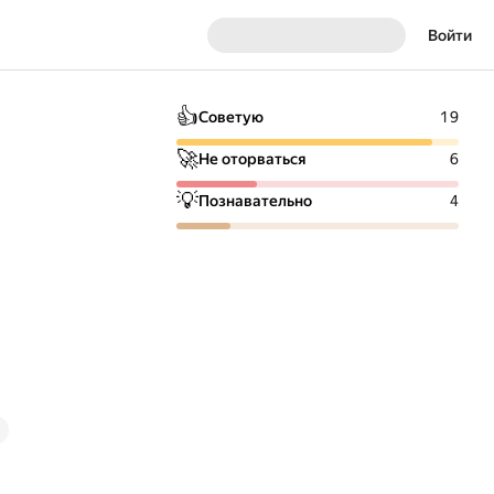
Войти
👍
Советую
19
🚀
Не оторваться
6
💡
Познавательно
4