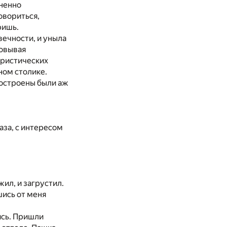
зненно
овориться,
ришь.
вечности, и уныла
цовывая
уристических
ном столике.
построены были аж
аза, с интересом
ил, и загрустил.
шись от меня
ись. Пришли