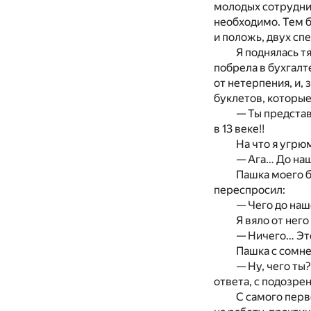
молодых сотрудни
необходимо. Тем б
и положь, двух спе
Я поднялась т
побрела в бухгалт
от нетерпения, и,
буклетов, которые
— Ты предста
в 13 веке!!
На что я угрю
— Ага… До на
Пашка моего б
переспросил:
— Чего до наш
Я вяло от него
— Ничего… Это
Пашка с сомне
— Ну, чего ты
ответа, с подозре
С самого перв