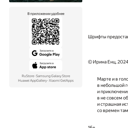
В приложении удобнее
Шрифты предоста
© Ирина Енц, 202
RuStore
·
Samsung Galaxy Store
Марте и в гол
Huawei AppGallery
·
Xiaomi GetApps
в небольшой г
и приключения
в не совсем о
и страшная ис
со времен там
16+