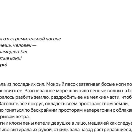
го в стремительной погоне
чешь, человек —
 замедлят бег
тые кони!
рн
)
а из последних сил. Мокрый песок затягивал босые ноги п
ановить ее. Разгневанное море швыряло пенные волны на бе
ралось разбить землю, раздробить ее на мелкие части, что
Затопить все вокруг, овладеть всем пространством земли,
о гоняться по бескрайним просторам наперегонки с облака
орывам ветра.
и и клоки пены летели девушке в лицо, мешая ей как след
ливо вытирала их рукой, откидывала назад растрепавшиеся