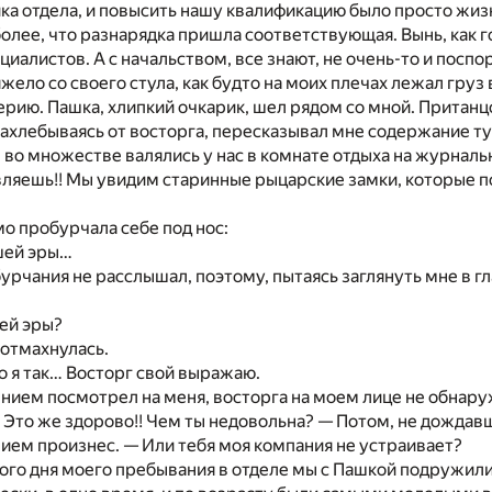
ка отдела, и повысить нашу квалификацию было просто жи
олее, что разнарядка пришла соответствующая. Вынь, как г
циалистов. А с начальством, все знают, не очень-то и поспо
яжело со своего стула, как будто на моих плечах лежал груз 
ерию. Пашка, хлипкий очкарик, шел рядом со мной. Притан
 захлебываясь от восторга, пересказывал мне содержание т
 во множестве валялись у нас в комнате отдыха на журналь
вляешь!! Мы увидим старинные рыцарские замки, которые 
мо пробурчала себе под нос:
шей эры…
урчания не расслышал, поэтому, пытаясь заглянуть мне в гл
ей эры?
 отмахнулась.
 я так… Восторг свой выражаю.
нием посмотрел на меня, восторга на моем лице не обнаруж
? Это же здорово!! Чем ты недовольна? — Потом, не дождав
нием произнес. — Или тебя моя компания не устраивает?
ого дня моего пребывания в отделе мы с Пашкой подружил