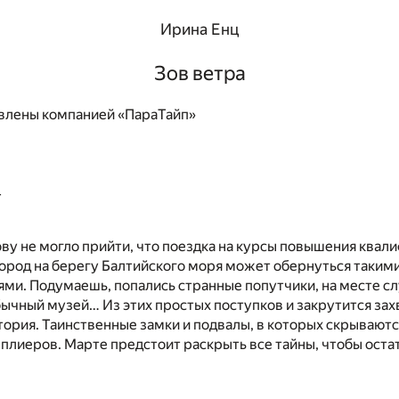
Ирина Енц
Зов ветра
влены компанией «ПараТайп»
4
ову не могло прийти, что поездка на курсы повышения квал
ород на берегу Балтийского моря может обернуться таким
ми. Подумаешь, попались странные попутчики, на месте с
бычный музей… Из этих простых поступков и закрутится з
тория. Таинственные замки и подвалы, в которых скрываютс
плиеров. Марте предстоит раскрыть все тайны, чтобы остат