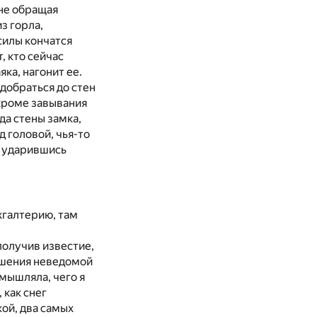
не обращая
з горла,
 силы кончатся
, кто сейчас
яка, нагонит ее.
 добраться до стен
 кроме завывания
да стены замка,
 головой, чья-то
о ударившись
ухгалтерию, там
получив известие,
вышения неведомой
змышляла, чего я
 как снег
кой, два самых