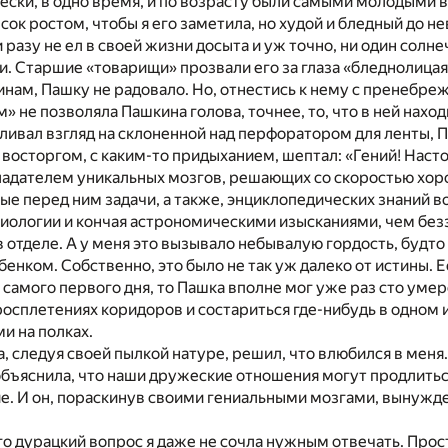
чески, в одно время, и по возрасту были самыми молодыми в
сок ростом, чтобы я его заметила, но худой и бледный до 
и разу не ел в своей жизни досыта и уж точно, ни один солн
жи. Старшие «товарищи» прозвали его за глаза «бледнолицая
нам, Пашку не радовало. Но, отнестись к нему с пренебр
 не позволяла Пашкина голова, точнее, то, что в ней наход
ливал взгляд на склоненной над перфоратором для ленты, 
восторгом, с каким-то придыханием, шептал: «Гений! Наст
ладателем уникальных мозгов, решающих со скоростью хо
е перед ним задачи, а также, энциклопедических знаний во
биологии и кончая астрономическими изысканиями, чем без
в отделе. А у меня это вызывало небывалую гордость, будто
енком. Собственно, это было не так уж далеко от истины. Е
 самого первого дня, то Пашка вполне мог уже раз сто умер
росплетениях коридоров и состариться где-нибудь в одном 
и на полках.
, следуя своей пылкой натуре, решил, что влюбился в меня.
объяснила, что наши дружеские отношения могут продлитьс
. И он, пораскинув своими гениальными мозгами, вынужде
его дурацкий вопрос я даже не сочла нужным отвечать. Прос