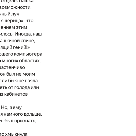
 отделе. Пашка
невозможности.
ечный луч
 ящерица», что
ежением этим
илось. Иногда, наш
Пашкиной спине,
оящий гений!»
рошего компьютера
 многих областях,
застенчиво
 он был не моим
сли бы я не взяла
еть от голода или
из кабинетов
 Но, я ему
я намного дольше,
н был признать,
то хмыкнула,