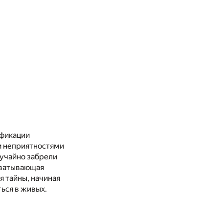
ификации
и неприятностями
лучайно забрели
ахватывающая
я тайны, начиная
ься в живых.