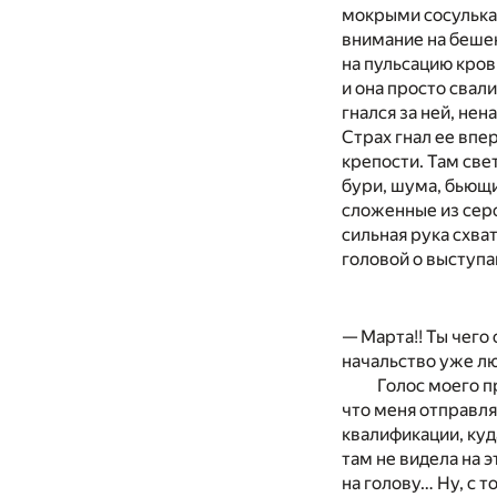
мокрыми сосулька
внимание на бешен
на пульсацию крови
и она просто свали
гнался за ней, нен
Страх гнал ее впер
крепости. Там све
бури, шума, бьющих
сложенные из серо
сильная рука схва
головой о выступа
— Марта!! Ты чего 
начальство уже лю
Голос моего п
что меня отправля
квалификации, куд
там не видела на 
на голову… Ну, с т