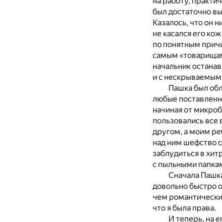
на работу, практи
был достаточно вы
Казалось, что он н
не касался его ко
по понятным причи
самым «товарищам»
начальник останав
и с нескрываемым 
Пашка был об
любые поставленны
начиная от микро
пользовались все 
другом, а моим реб
над ним шефство с
заблудиться в хит
с пыльными папкам
Сначала Пашка
довольно быстро 
чем романтические
что я была права.
И теперь, на 