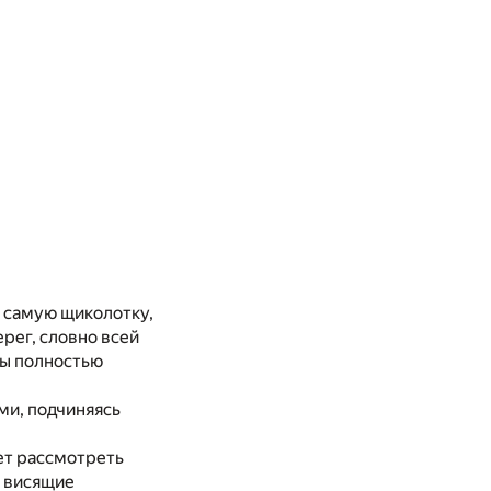
о самую щиколотку,
рег, словно всей
бы полностью
ми, подчиняясь
ует рассмотреть
, висящие