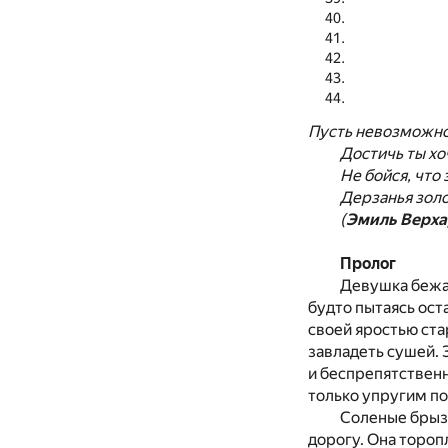
Пусть невозможно
Достичь ты хо
Не бойся, что
Дерзанья золо
(
Эмиль Верха
Пролог
Девушка бежал
будто пытаясь ост
своей яростью ста
завладеть сушей. 
и беспрепятственн
только упругим п
Соленые брызг
дорогу. Она тороп