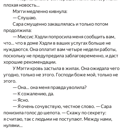
плохая новость…
Мэгги медленно кивнула:
— Слушаю.
Сара смущенно закашлялась и только потом
продолжила:
— Миссис Хэдли попросила меня сообщить вам,
что… что в доме Хэдли в ваших услугах больше не
нуждаются. Она оплатит вам четыре недели работы,
поскольку не предупредила заблаговременно, и даст
хорошие рекомендации.
У Мэгги кровь застыла в жилах. Она ожидала чего
угодно, только не этого. Господи боже мой, только не
этого.
— Она… она меня правда уволила?
— К сожалению, да.
— Ясно.
— Я очень сочувствую, честное слово. — Сара
понизила голос до шепота. — Скажу по секрету:
я считаю, так с людьми не поступают. Между нами,
нулями…