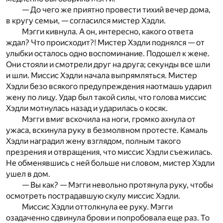
— До чего же приятно провести тихий вечер дома,
в кругу семьи, — согласился мистер Хэдли.
Мэгги кивнула. А он, интересно, какого ответа
ждал? Что происходит?! Мистер Хэдли поднялся — от
улыбки осталось одно воспоминание. Подошел к жене.
Они стояли и смотрели друг на друга; секунды все шли
и шли. Миссис Хэдли начала выпрямляться. Мистер
Хэдли безо всякого предупреждения наотмашь ударил
жену по лицу. Удар был такой силы, что голова миссис
Хэдли мотнулась назад и ударилась о косяк.
Мэгги вмиг вскочила на ноги, громко ахнула от
ужаса, вскинула руку в безмолвном протесте. Камаль
Хэдли наградил жену взглядом, полным такого
презрения и отвращения, что миссис Хэдли съежилась.
Не обменявшись с ней больше ни словом, мистер Хэдли
ушел в дом.
— Вы как? — Мэгги невольно протянула руку, чтобы
осмотреть пострадавшую скулу миссис Хэдли.
Миссис Хэдли оттолкнула ее руку. Мэгги
озадаченно сдвинула брови и попробовала еще раз. То