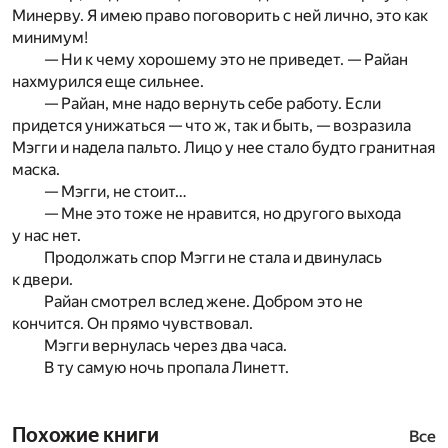
Минерву. Я имею право поговорить с ней лично, это как
минимум!
— Ни к чему хорошему это не приведет. — Райан
нахмурился еще сильнее.
— Райан, мне надо вернуть себе работу. Если
придется унижаться — что ж, так и быть, — возразила
Мэгги и надела пальто. Лицо у нее стало будто гранитная
маска.
— Мэгги, не стоит…
— Мне это тоже не нравится, но другого выхода
у нас нет.
Продолжать спор Мэгги не стала и двинулась
к двери.
Райан смотрел вслед жене. Добром это не
кончится. Он прямо чувствовал.
Мэгги вернулась через два часа.
В ту самую ночь пропала Линетт.
Похожие книги
Все