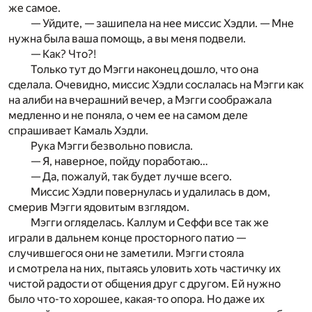
же самое.
— Уйдите, — зашипела на нее миссис Хэдли. — Мне
нужна была ваша помощь, а вы меня подвели.
— Как? Что?!
Только тут до Мэгги наконец дошло, что она
сделала. Очевидно, миссис Хэдли сослалась на Мэгги как
на алиби на вчерашний вечер, а Мэгги соображала
медленно и не поняла, о чем ее на самом деле
спрашивает Камаль Хэдли.
Рука Мэгги безвольно повисла.
— Я, наверное, пойду поработаю…
— Да, пожалуй, так будет лучше всего.
Миссис Хэдли повернулась и удалилась в дом,
смерив Мэгги ядовитым взглядом.
Мэгги огляделась. Каллум и Сеффи все так же
играли в дальнем конце просторного патио —
случившегося они не заметили. Мэгги стояла
и смотрела на них, пытаясь уловить хоть частичку их
чистой радости от общения друг с другом. Ей нужно
было что-то хорошее, какая-то опора. Но даже их