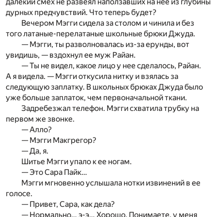
далекий смех не развеял наползавших на нее из глубины
дурных предчувствий. Что теперь будет?
Вечером Мэгги сидела за столом и чинила и без
того латаные-перелатаные школьные брюки Джуда.
— Мэгги, ты разволновалась из-за ерунды, вот
увидишь, — вздохнул ее муж Райан.
— Ты не видел, какое лицо у нее сделалось, Райан.
А я видела. — Мэгги откусила нитку и взялась за
следующую заплатку. В школьных брюках Джуда было
уже больше заплаток, чем первоначальной ткани.
Задребезжал телефон. Мэгги схватила трубку на
первом же звонке.
— Алло?
— Мэгги Макгрегор?
— Да, я.
Шитье Мэгги упало к ее ногам.
— Это Сара Пайк…
Мэгги мгновенно услышала нотки извинений в ее
голосе.
— Привет, Сара, как дела?
— Нормально… э-э… Хорошо. Понимаете, у меня