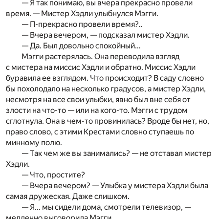
— Я так понимаю, вы вчера прекрасно провели
время. — Мистер Хэдли улыбнулся Мэгги.
— П-прекрасно провели время?..
— Вчера вечером, — подсказал мистер Хэдли.
— Да. Был довольно спокойный…
Мэгги растерялась. Она переводила взгляд
с мистера на миссис Хэдли и обратно. Миссис Хэдли
буравила ее взглядом. Что происходит? В саду словно
бы похолодало на несколько градусов, а мистер Хэдли,
несмотря на все свои улыбки, явно был вне себя от
злости на что-то — или на кого-то. Мэгги с трудом
сглотнула. Она в чем-то провинилась? Вроде бы нет, но,
право слово, с этими Крестами словно ступаешь по
минному полю.
— Так чем же вы занимались? — не отставал мистер
Хэдли.
— Что, простите?
— Вчера вечером? — Улыбка у мистера Хэдли была
самая дружеская. Даже слишком.
— Я… мы сидели дома, смотрели телевизор, —
медленно выговорила Мэгги.