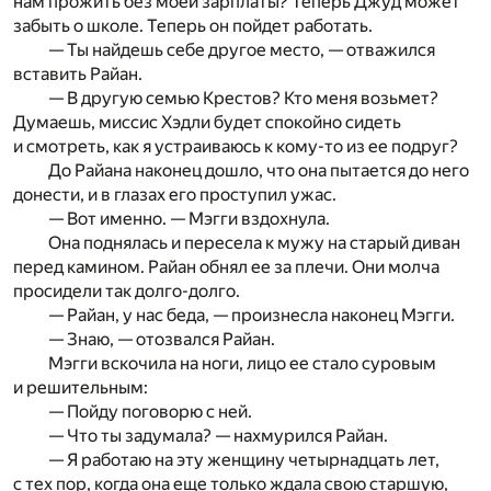
нам прожить без моей зарплаты? Теперь Джуд может
забыть о школе. Теперь он пойдет работать.
— Ты найдешь себе другое место, — отважился
вставить Райан.
— В другую семью Крестов? Кто меня возьмет?
Думаешь, миссис Хэдли будет спокойно сидеть
и смотреть, как я устраиваюсь к кому-то из ее подруг?
До Райана наконец дошло, что она пытается до него
донести, и в глазах его проступил ужас.
— Вот именно. — Мэгги вздохнула.
Она поднялась и пересела к мужу на старый диван
перед камином. Райан обнял ее за плечи. Они молча
просидели так долго-долго.
— Райан, у нас беда, — произнесла наконец Мэгги.
— Знаю, — отозвался Райан.
Мэгги вскочила на ноги, лицо ее стало суровым
и решительным:
— Пойду поговорю с ней.
— Что ты задумала? — нахмурился Райан.
— Я работаю на эту женщину четырнадцать лет,
с тех пор, когда она еще только ждала свою старшую,