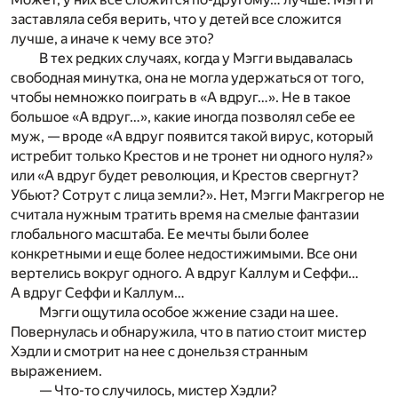
заставляла себя верить, что у детей все сложится
лучше, а иначе к чему все это?
В тех редких случаях, когда у Мэгги выдавалась
свободная минутка, она не могла удержаться от того,
чтобы немножко поиграть в «А вдруг…». Не в такое
большое «А вдруг…», какие иногда позволял себе ее
муж, — вроде «А вдруг появится такой вирус, который
истребит только Крестов и не тронет ни одного нуля?»
или «А вдруг будет революция, и Крестов свергнут?
Убьют? Сотрут с лица земли?». Нет, Мэгги Макгрегор не
считала нужным тратить время на смелые фантазии
глобального масштаба. Ее мечты были более
конкретными и еще более недостижимыми. Все они
вертелись вокруг одного. А вдруг Каллум и Сеффи…
А вдруг Сеффи и Каллум…
Мэгги ощутила особое жжение сзади на шее.
Повернулась и обнаружила, что в патио стоит мистер
Хэдли и смотрит на нее с донельзя странным
выражением.
— Что-то случилось, мистер Хэдли?