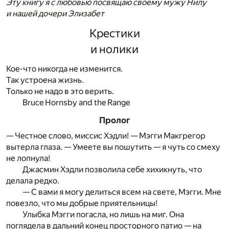
Эту книгу я с любовью посвящаю своему мужу Нилу
и нашей дочери Элизабет
Крестики
и нолики
Кое-что никогда не изменится.
Так устроена жизнь.
Только не надо в это верить.
Bruce Hornsby and the Range
Пролог
— Честное слово, миссис Хэдли! — Мэгги Макгрегор
вытерла глаза. — Умеете вы пошутить — я чуть со смеху
не лопнула!
Джасмин Хэдли позволила себе хихикнуть, что
делала редко.
— С вами я могу делиться всем на свете, Мэгги. Мне
повезло, что мы добрые приятельницы!
Улыбка Мэгги погасла, но лишь на миг. Она
поглядела в дальний конец просторного патио — на