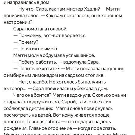
и направилась в дом.
— Ну что, Сара, как там мистер Хэдли? — Мэгги
понизила голос. — Как вам показалось, он в хорошем
настроении?
Сара помотала головой:
— По-моему, вот-вот взорвется.
— Почему?
— Понятия не имею.
Мэгги молча обдумала услышанное.
— Побегу работать, — вздохнула Сара.
— Попить не хотите? — Мэгги показала на кувшин
с имбирным лимонадом на садовом столике.
— Нет, спасибо. Не хотелось бы получить
выговор… — Сара поежилась и убежала в дом.
Чего она боится? Мэгги вздохнула. Сколько она ни
старалась подружиться с Сарой, та изо всех сил
соблюдала дистанцию. Мэгги снова повернулась
посмотреть на детей. Вот кому живется проще
простого. Главная забота — что подарят на день
рождения. Главное огорчение — когда пора спать.
Может, у них все сложится по-другому… лучше. Мэгги