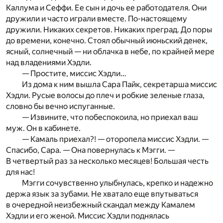
Каллума и Сеффи. Ее сын и дочь ее работодателя. Они
дружили и часто играли вместе. По-настоящему
дружили. Никаких секретов. Никаких преград. До поры
до времени, конечно. Стоял обычный июньский денек,
ясный, солнечный — ни облачка в небе, по крайней мере
над владениями Хэдли.
— Простите, миссис Хэдли…
Из дома к ним вышла Сара Пайк, секретарша миссис
Хэдли. Русые волосы до плеч и робкие зеленые глаза,
словно бы вечно испуганные.
— Извините, что побеспокоила, но приехал ваш
муж. Он в кабинете.
— Камаль приехал?! — оторопела миссис Хэдли. —
Спасибо, Сара. — Она повернулась к Мэгги. —
В четвертый раз за несколько месяцев! Большая честь
для нас!
Мэгги сочувственно улыбнулась, крепко и надежно
держа язык за зубами. Не хватало еще впутываться
в очередной неизбежный скандал между Камалем
Хэдли и его женой. Миссис Хэдли поднялась