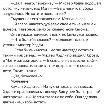
— Да. Ничего, переживу. — Мистер Хэдли подошел
к столику и навис над Мэгги. — Вы о чем-то глубоко
задумались. Не хотите поделиться?
Смущенная его появлением, Мэгги начала:
— Я всего-навсего думала о своем сыне и вашей
дочери. Наверное, было бы славно, если бы они…
Она в ужасе прикусила язык, но было уже поздно.
— Что было бы славно? — медовым голосом
уточнил мистер Хэдли.
— Если бы они могли… могли навсегда остаться
такими, как сейчас. — Мистер Хэдли приподнял брови,
и Мэгги затараторила: — В смысле, не взрослеть. Они
такие очаровательные в этом возрасте — в смысле,
дети. Такие… такие…
— Да, безусловно.
Молчание.
Камаль Хэдли сел. Из кухни показалась миссис
Хэдли и прислонилась к косяку. Вид у нее был странный,
настороженный. Мэгги стало не по себе. Она сделала
движение, чтобы встать.