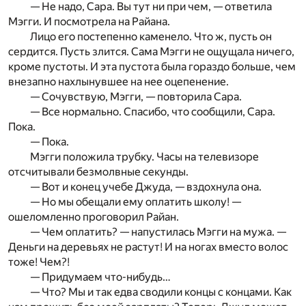
— Не надо, Сара. Вы тут ни при чем, — ответила
Мэгги. И посмотрела на Райана.
Лицо его постепенно каменело. Что ж, пусть он
сердится. Пусть злится. Сама Мэгги не ощущала ничего,
кроме пустоты. И эта пустота была гораздо больше, чем
внезапно нахлынувшее на нее оцепенение.
— Сочувствую, Мэгги, — повторила Сара.
— Все нормально. Спасибо, что сообщили, Сара.
Пока.
— Пока.
Мэгги положила трубку. Часы на телевизоре
отсчитывали безмолвные секунды.
— Вот и конец учебе Джуда, — вздохнула она.
— Но мы обещали ему оплатить школу! —
ошеломленно проговорил Райан.
— Чем оплатить? — напустилась Мэгги на мужа. —
Деньги на деревьях не растут! И на ногах вместо волос
тоже! Чем?!
— Придумаем что-нибудь…
— Что? Мы и так едва сводили концы с концами. Как