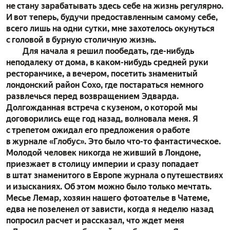
не стану зарабатывать здесь себе на жизнь регулярно.
И вот теперь, будучи предоставленным самому себе,
всего лишь на одни сутки, мне захотелось окунуться
с головой в бурную столичную жизнь.
Для начала я решил пообедать, где-нибудь
неподалеку от дома, в каком-нибудь средней руки
ресторанчике, а вечером, посетить знаменитый
лондонский район Сохо, где постараться немного
развлечься перед возвращением Эдварда.
Долгожданная встреча с кузеном, о которой мы
договорились еще год назад, волновала меня. Я
с трепетом ожидал его предложения о работе
в журнале «Глобус». Это было что-то фантастическое.
Молодой человек никогда не живший в Лондоне,
приезжает в столицу империи и сразу попадает
в штат знаменитого в Европе журнала о путешествиях
и изысканиях. Об этом можно было только мечтать.
Месье Лемар, хозяин нашего фотоателье в Чатеме,
едва не позеленел от зависти, когда я неделю назад
попросил расчет и рассказал, что ждет меня