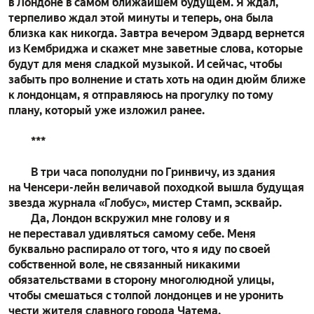
в Лондоне в самом ближайшем будущем. Я ждал,
терпеливо ждал этой минуты и теперь, она была
близка как никогда. Завтра вечером Эдвард вернется
из Кембриджа и скажет мне заветные слова, которые
будут для меня сладкой музыкой. И сейчас, чтобы
забыть про волнение и стать хоть на один дюйм ближе
к лондонцам, я отправляюсь на прогулку по тому
плану, который уже изложил ранее.
***
В три часа пополудни по Гринвичу, из здания
на Ченсери-лейн величавой походкой вышла будущая
звезда журнала «Глобус», мистер Стамп, эсквайр.
Да, Лондон вскружил мне голову и я
не переставал удивляться самому себе. Меня
буквально распирало от того, что я иду по своей
собственной воле, не связанный никакими
обязательствами в сторону многолюдной улицы,
чтобы смешаться с толпой лондонцев и не уронить
чести жителя славного города Чатема.