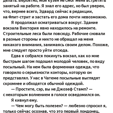
делать. Вероятно, мой кузен не смог меня встретить
занятый на работе. Я знал его адрес, но был уверен,
что, вернее всего, Эдвард сейчас в редакции,
на Флит-стрит и застать его дома почти невозможно.
Я продолжал осматриваться вокруг. Здание
вокзала Виктория явно находилось на ремонте.
Строительные леса были повсюду. Рабочие сновали
в разные стороны и никто не обращал на меня
никакого внимания, занимаясь своим делом. Похоже,
мне следует просто уйти отсюда.
Едва я собрался покинуть вокзал, как ко мне
быстрым шагом подошел молодой человек, по виду
посыльный. На нем была форменная одежда, что
говорило о серьезности конторы, которую он
представлял. У нас в Чатеме посыльные выглядят
скромнее и обходятся обычной одеждой.
— Простите, сэр, вы не Джозеф Стамп? —
с некоторым волнением в голосе осведомился он.
Я кивнул ему.
— Чем могу быть полезен? — любезно спросил я,
только сейчас осознав, что это первый лондонец,