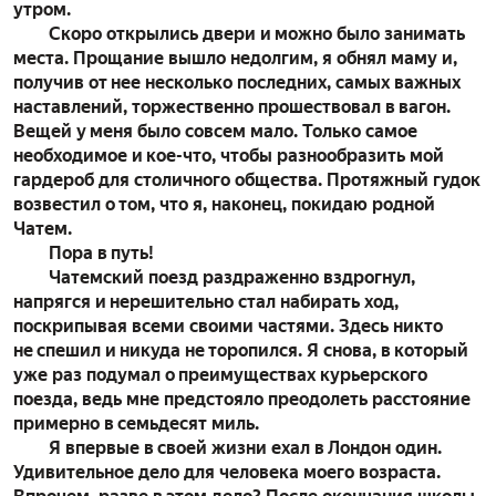
утром.
Скоро открылись двери и можно было занимать
места. Прощание вышло недолгим, я обнял маму и,
получив от нее несколько последних, самых важных
наставлений, торжественно прошествовал в вагон.
Вещей у меня было совсем мало. Только самое
необходимое и кое-что, чтобы разнообразить мой
гардероб для столичного общества. Протяжный гудок
возвестил о том, что я, наконец, покидаю родной
Чатем.
Пора в путь!
Чатемский поезд раздраженно вздрогнул,
напрягся и нерешительно стал набирать ход,
поскрипывая всеми своими частями. Здесь никто
не спешил и никуда не торопился. Я снова, в который
уже раз подумал о преимуществах курьерского
поезда, ведь мне предстояло преодолеть расстояние
примерно в семьдесят миль.
Я впервые в своей жизни ехал в Лондон один.
Удивительное дело для человека моего возраста.