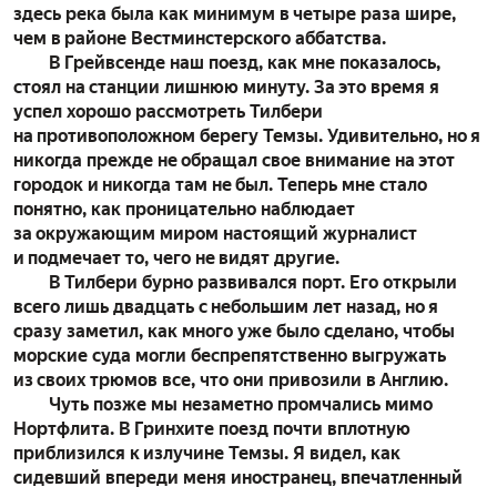
здесь река была как минимум в четыре раза шире,
чем в районе Вестминстерского аббатства.
В Грейвсенде наш поезд, как мне показалось,
стоял на станции лишнюю минуту. За это время я
успел хорошо рассмотреть Тилбери
на противоположном берегу Темзы. Удивительно, но я
никогда прежде не обращал свое внимание на этот
городок и никогда там не был. Теперь мне стало
понятно, как проницательно наблюдает
за окружающим миром настоящий журналист
и подмечает то, чего не видят другие.
В Тилбери бурно развивался порт. Его открыли
всего лишь двадцать с небольшим лет назад, но я
сразу заметил, как много уже было сделано, чтобы
морские суда могли беспрепятственно выгружать
из своих трюмов все, что они привозили в Англию.
Чуть позже мы незаметно промчались мимо
Нортфлита. В Гринхите поезд почти вплотную
приблизился к излучине Темзы. Я видел, как
сидевший впереди меня иностранец, впечатленный