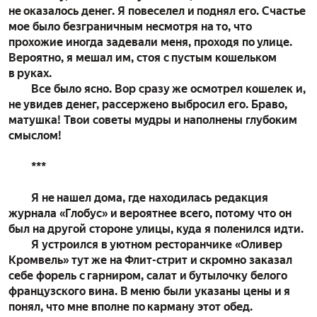
не оказалось денег. Я повеселел и поднял его. Счастье
мое было безграничным несмотря на то, что
прохожие иногда задевали меня, проходя по улице.
Вероятно, я мешал им, стоя с пустым кошельком
в руках.
Все было ясно. Вор сразу же осмотрел кошелек и,
не увидев денег, рассержено выбросил его. Браво,
матушка! Твои советы мудры и наполнены глубоким
смыслом!
***
Я не нашел дома, где находилась редакция
журнала «Глобус» и вероятнее всего, потому что он
был на другой стороне улицы, куда я поленился идти.
Я устроился в уютном ресторанчике «Оливер
Кромвель» тут же на Флит-стрит и скромно заказал
себе форель с гарниром, салат и бутылочку белого
французского вина. В меню были указаны цены и я
понял, что мне вполне по карману этот обед.