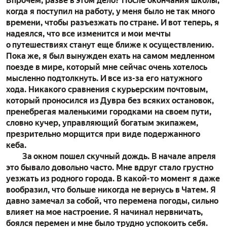
Впрочем, разве в этом дело? После окончания школы,
когда я поступил на работу, у меня было не так много
времени, чтобы разъезжать по стране. И вот теперь, я
надеялся, что все изменится и мои мечты
о путешествиях станут еще ближе к осуществлению.
Пока же, я был вынужден ехать на самом медленном
поезде в мире, который мне сейчас очень хотелось
мысленно подтолкнуть. И все из-за его натужного
хода. Никакого сравнения с курьерским почтовым,
который проносился из Дувра без всяких остановок,
пренебрегая маленькими городками на своем пути,
словно кучер, управляющий богатым экипажем,
презрительно морщится при виде подержанного
кеба.
За окном пошел скучный дождь. В начале апреля
это бывало довольно часто. Мне вдруг стало грустно
уезжать из родного города. В какой-то момент я даже
вообразил, что больше никогда не вернусь в Чатем. Я
давно замечал за собой, что перемена погоды, сильно
влияет на мое настроение. Я начинал нервничать,
боялся перемен и мне было трудно успокоить себя.