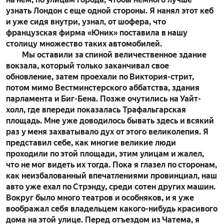
узнать Лондон с еще одной стороны. Я нанял этот кеб
и уже сидя внутри, узнал, от шофера, что
французская фирма «Юник» поставила в нашу
столицу множество таких автомобилей.
Мы оставили за спиной величественное здание
вокзала, который только заканчивал свое
обновление, затем проехали по Виктория-стрит,
потом мимо Вестминстерского аббатства, здания
парламента и Биг-Бена. Позже очутились на Уайт-
холл, где впереди показалась Трафальгарская
площадь. Мне уже доводилось бывать здесь и всякий
раз у меня захватывало дух от этого великолепия. Я
представил себе, как многие великие люди
проходили по этой площади, этим улицам и жалел,
что не мог видеть их тогда. Пока я глазел по сторонам,
как неизбалованный впечатлениями провинциал, наш
авто уже ехал по Стрэнду, среди сотен других машин.
Вокруг было много театров и особняков, и я уже
воображал себя владельцем какого-нибудь красивого
дома на этой улице. Перед отъездом из Чатема, я