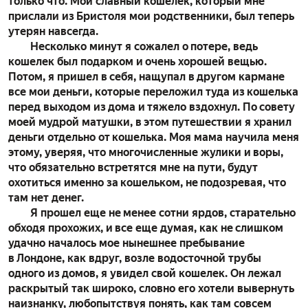
только что. Мой славный кошелек, который мне
прислали из Бристоля мои родственники, был теперь
утерян навсегда.
Несколько минут я сожалел о потере, ведь
кошелек был подарком и очень хорошей вещью.
Потом, я пришел в себя, нащупал в другом кармане
все мои деньги, которые переложил туда из кошелька
перед выходом из дома и тяжело вздохнул. По совету
моей мудрой матушки, в этом путешествии я хранил
деньги отдельно от кошелька. Моя мама научила меня
этому, уверяя, что многочисленные жулики и воры,
что обязательно встретятся мне на пути, будут
охотиться именно за кошельком, не подозревая, что
там нет денег.
Я прошел еще не менее сотни ярдов, старательно
обходя прохожих, и все еще думая, как не слишком
удачно началось мое нынешнее пребывание
в Лондоне, как вдруг, возле водосточной трубы
одного из домов, я увидел свой кошелек. Он лежал
раскрытый так широко, словно его хотели вывернуть
наизнанку, любопытствуя понять, как там совсем