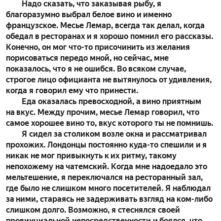
Надо сказать, что заказывая рыбу, я
благоразумно выбрал белое вино и именно
французское. Месье Лемар, всегда так делал, когда
обедал в ресторанах и я хорошо помнил его рассказы.
Конечно, он мог что-то присочинить из желания
порисоваться передо мной, но сейчас, мне
показалось, что я не ошибся. Во всяком случае,
строгое лицо официанта не вытянулось от удивления,
когда я говорил ему что принести.
Еда оказалась превосходной, а вино приятным
на вкус. Между прочим, месье Лемар говорил, что
самое хорошее вино то, вкус которого ты не помнишь.
Я сидел за столиком возле окна и рассматривал
прохожих. Лондонцы постоянно куда-то спешили и я
никак не мог привыкнуть к их ритму, такому
непохожему на чатемский. Когда мне надоедало это
мельтешение, я переключался на ресторанный зал,
где было не слишком много посетителей. Я наблюдал
за ними, стараясь не задерживать взгляд на ком-либо
слишком долго. Возможно, я стеснялся своей
провинциальной непосредственности и боялся, что