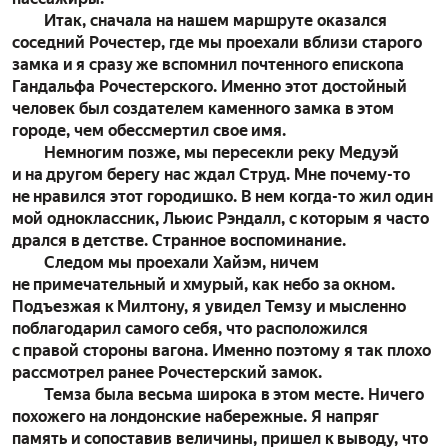
Итак, сначала на нашем маршруте оказался
соседний Рочестер, где мы проехали вблизи старого
замка и я сразу же вспомнил почтенного епископа
Гандальфа Рочестерского. Именно этот достойный
человек был создателем каменного замка в этом
городе, чем обессмертил свое имя.
Немногим позже, мы пересекли реку Медуэй
и на другом берегу нас ждал Струд. Мне почему-то
не нравился этот городишко. В нем когда-то жил один
мой одноклассник, Льюис Рэндалл, с которым я часто
дрался в детстве. Странное воспоминание.
Следом мы проехали Хайэм, ничем
не примечательный и хмурый, как небо за окном.
Подъезжая к Милтону, я увидел Темзу и мысленно
поблагодарил самого себя, что расположился
с правой стороны вагона. Именно поэтому я так плохо
рассмотрел ранее Рочестерский замок.
Темза была весьма широка в этом месте. Ничего
похожего на лондонские набережные. Я напряг
память и сопоставив величины, пришел к выводу, что