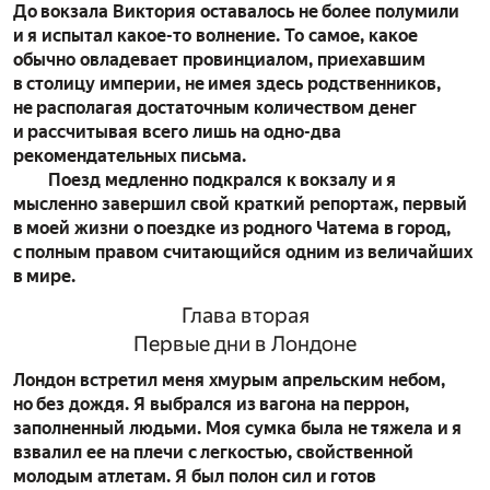
До вокзала Виктория оставалось не более полумили
и я испытал какое-то волнение. То самое, какое
обычно овладевает провинциалом, приехавшим
в столицу империи, не имея здесь родственников,
не располагая достаточным количеством денег
и рассчитывая всего лишь на одно-два
рекомендательных письма.
Поезд медленно подкрался к вокзалу и я
мысленно завершил свой краткий репортаж, первый
в моей жизни о поездке из родного Чатема в город,
с полным правом считающийся одним из величайших
в мире.
Глава вторая
Первые дни в Лондоне
Лондон встретил меня хмурым апрельским небом,
но без дождя. Я выбрался из вагона на перрон,
заполненный людьми. Моя сумка была не тяжела и я
взвалил ее на плечи с легкостью, свойственной
молодым атлетам. Я был полон сил и готов