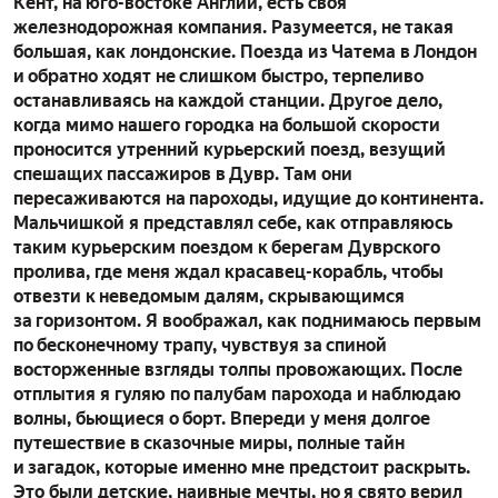
Кент, на юго-востоке Англии, есть своя
железнодорожная компания. Разумеется, не такая
большая, как лондонские. Поезда из Чатема в Лондон
и обратно ходят не слишком быстро, терпеливо
останавливаясь на каждой станции. Другое дело,
когда мимо нашего городка на большой скорости
проносится утренний курьерский поезд, везущий
спешащих пассажиров в Дувр. Там они
пересаживаются на пароходы, идущие до континента.
Мальчишкой я представлял себе, как отправляюсь
таким курьерским поездом к берегам Дуврского
пролива, где меня ждал красавец-корабль, чтобы
отвезти к неведомым далям, скрывающимся
за горизонтом. Я воображал, как поднимаюсь первым
по бесконечному трапу, чувствуя за спиной
восторженные взгляды толпы провожающих. После
отплытия я гуляю по палубам парохода и наблюдаю
волны, бьющиеся о борт. Впереди у меня долгое
путешествие в сказочные миры, полные тайн
и загадок, которые именно мне предстоит раскрыть.
Это были детские, наивные мечты, но я свято верил