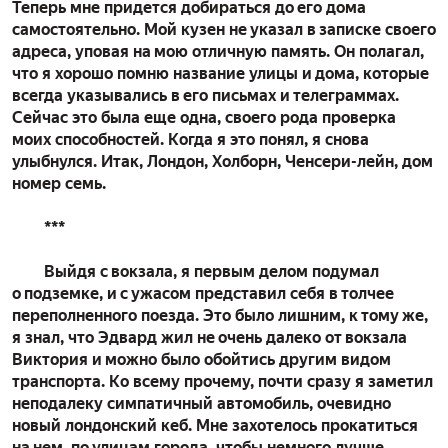
Теперь мне придется добираться до его дома
самостоятельно. Мой кузен не указал в записке своего
адреса, уповая на мою отличную память. Он полагал,
что я хорошо помню название улицы и дома, которые
всегда указывались в его письмах и телеграммах.
Сейчас это была еще одна, своего рода проверка
моих способностей. Когда я это понял, я снова
улыбнулся. Итак, Лондон, Холборн, Ченсери-лейн, дом
номер семь.
***
Выйдя с вокзала, я первым делом подумал
о подземке, и с ужасом представил себя в толчее
переполненного поезда. Это было лишним, к тому же,
я знал, что Эдвард жил не очень далеко от вокзала
Виктория и можно было обойтись другим видом
транспорта. Ко всему прочему, почти сразу я заметил
неподалеку симпатичный автомобиль, очевидно
новый лондонский кеб. Мне захотелось прокатиться
на нем, по улицам города, чтобы немного лучше