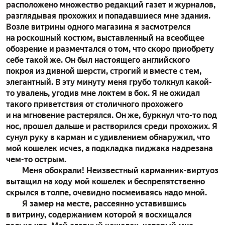
расположено множество редакций газет и журналов,
разглядывая прохожих и попадавшиеся мне здания.
Возле витрины одного магазина я засмотрелся
на роскошный костюм, выставленный на всеобщее
обозрение и размечтался о том, что скоро приобрету
себе такой же. Он был настоящего английского
покроя из дивной шерсти, строгий и вместе с тем,
элегантный. В эту минуту меня грубо толкнул какой-
то увалень, угодив мне локтем в бок. Я не ожидал
такого приветствия от столичного прохожего
и на мгновение растерялся. Он же, буркнул что-то под
нос, прошел дальше и растворился среди прохожих. Я
сунул руку в карман и с удивлением обнаружил, что
мой кошелек исчез, а подкладка пиджака надрезана
чем-то острым.
Меня обокрали! Неизвестный карманник-виртуоз
вытащил на ходу мой кошелек и беспрепятственно
скрылся в толпе, очевидно посмеиваясь надо мной.
Я замер на месте, рассеянно уставившись
в витрину, содержанием которой я восхищался