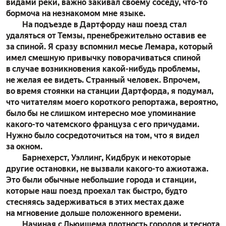
видами реки, важно закивал своему соседу, что-то
бормоча на незнакомом мне языке.
На подъезде в Дартфорду наш поезд стал
удаляться от Темзы, пренебрежительно оставив ее
за спиной. Я сразу вспомнил месье Лемара, который
имел смешную привычку поворачиваться спиной
в случае возникновения какой-нибудь проблемы,
не желая ее видеть. Странный человек. Впрочем,
во время стоянки на станции Дартфорда, я подумал,
что читателям моего короткого репортажа, вероятно,
было бы не слишком интересно мое упоминание
какого-то чатемского француза с его причудами.
Нужно было сосредоточиться на том, что я видел
за окном.
Барнехерст, Уэллинг, Кидбрук и некоторые
другие остановки, не вызвали какого-то ажиотажа.
Это были обычные небольшие города и станции,
которые наш поезд проехал так быстро, будто
стесняясь задерживаться в этих местах даже
на мгновение дольше положенного времени.
Начиная с Льюишема плотность городов и теснота