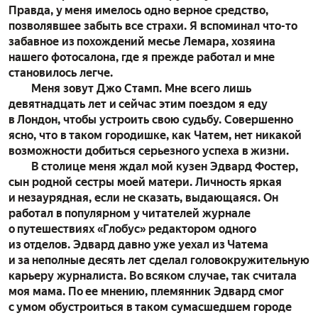
Правда, у меня имелось одно верное средство,
позволявшее забыть все страхи. Я вспоминал что-то
забавное из похождений месье Лемара, хозяина
нашего фотосалона, где я прежде работал и мне
становилось легче.
Меня зовут Джо Стамп. Мне всего лишь
девятнадцать лет и сейчас этим поездом я еду
в Лондон, чтобы устроить свою судьбу. Совершенно
ясно, что в таком городишке, как Чатем, нет никакой
возможности добиться серьезного успеха в жизни.
В столице меня ждал мой кузен Эдвард Фостер,
сын родной сестры моей матери. Личность яркая
и незаурядная, если не сказать, выдающаяся. Он
работал в популярном у читателей журнале
о путешествиях «Глобус» редактором одного
из отделов. Эдвард давно уже уехал из Чатема
и за неполные десять лет сделал головокружительную
карьеру журналиста. Во всяком случае, так считала
моя мама. По ее мнению, племянник Эдвард смог
с умом обустроиться в таком сумасшедшем городе