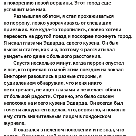
к покорению новой вершины. Этот город еще
услышит мое имя.
Размышляя об этом, я стал прохаживаться
по перрону, ловко уворачиваясь от спешащих
приезжих. Все куда-то торопились, словно хотели
пересесть на другой поезд и поскорее покинуть город.
Я искал глазами Эдварда, своего кузена. Он был
высок и статен, как и я, поэтому я рассчитывал
увидеть его даже с большого расстояния.
Спустя несколько минут, когда перрон опустел
и все, кто приехал со мной этим поездом на вокзал
Виктория разошлись в разные стороны, я
с удивлением обнаружил, что меня никто
не встречает, не ищет глазами и не желает обнять
от большой радости. Странно, это было совсем
непохоже на моего кузена Эдварда. Он всегда был
точен и аккуратен в делах, что, вероятно, и помогло
ему стать значительным лицом в лондонском
журнале.
Я оказался в нелепом положении и не знал, что