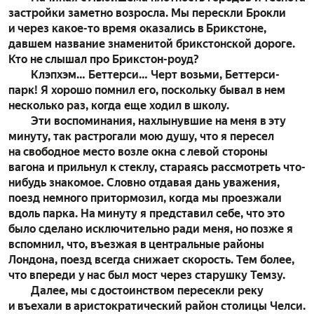
застройки заметно возросла. Мы перескли Брокли
и через какое-то время оказались в Брикстоне,
давшем название знаменитой брикстонской дороге.
Кто не слышал про Брикстон-роуд?
Клэпхэм… Беттерси… Черт возьми, Беттерси-
парк! Я хорошо помнил его, поскольку бывал в нем
несколько раз, когда еще ходил в школу.
Эти воспоминания, нахлынувшие на меня в эту
минуту, так растрогали мою душу, что я пересел
на свободное место возле окна с левой стороны
вагона и прильнул к стеклу, стараясь рассмотреть что-
нибудь знакомое. Словно отдавая дань уважения,
поезд немного притормозил, когда мы проезжали
вдоль парка. На минуту я представил себе, что это
было сделано исключительно ради меня, но позже я
вспомнил, что, въезжая в центральные районы
Лондона, поезд всегда снижает скорость. Тем более,
что впереди у нас был мост через старушку Темзу.
Далее, мы с достоинством пересекли реку
и въехали в аристократический район столицы Челси.