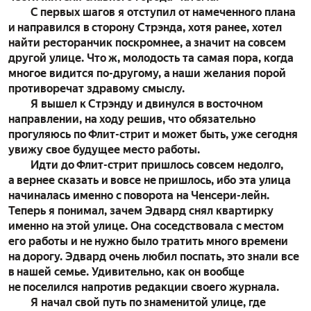
С первых шагов я отступил от намеченного плана
и направился в сторону Стрэнда, хотя ранее, хотел
найти ресторанчик поскромнее, а значит на совсем
другой улице. Что ж, молодость та самая пора, когда
многое видится по-другому, а наши желания порой
противоречат здравому смыслу.
Я вышел к Стрэнду и двинулся в восточном
направлении, на ходу решив, что обязательно
прогуляюсь по Флит-стрит и может быть, уже сегодня
увижу свое будущее место работы.
Идти до Флит-стрит пришлось совсем недолго,
а вернее сказать и вовсе не пришлось, ибо эта улица
начиналась именно с поворота на Ченсери-лейн.
Теперь я понимал, зачем Эдвард снял квартирку
именно на этой улице. Она соседствовала с местом
его работы и не нужно было тратить много времени
на дорогу. Эдвард очень любил поспать, это знали все
в нашей семье. Удивительно, как он вообще
не поселился напротив редакции своего журнала.
Я начал свой путь по знаменитой улице, где