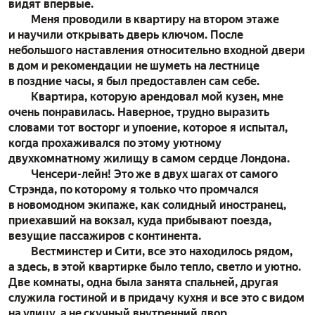
видят впервые.
Меня проводили в квартиру на втором этаже
и научили открывать дверь ключом. После
небольшого наставления относительно входной двери
в дом и рекомендации не шуметь на лестнице
в поздние часы, я был предоставлен сам себе.
Квартира, которую арендовал мой кузен, мне
очень понравилась. Наверное, трудно выразить
словами тот восторг и упоение, которое я испытал,
когда прохаживался по этому уютному
двухкомнатному жилищу в самом сердце Лондона.
Ченсери-лейн! Это же в двух шагах от самого
Стрэнда, по которому я только что промчался
в новомодном экипаже, как солидный иностранец,
приехавший на вокзал, куда прибывают поезда,
везущие пассажиров с континента.
Вестминстер и Сити, все это находилось рядом,
а здесь, в этой квартирке было тепло, светло и уютно.
Две комнаты, одна была занята спальней, другая
служила гостиной и в придачу кухня и все это с видом
на улицу, а не скучный внутренний двор.