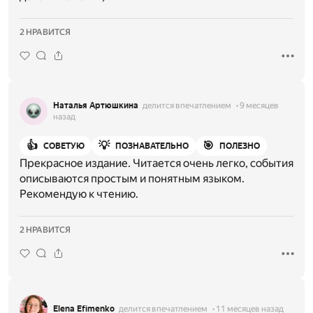
2 НРАВИТСЯ
Наталья Артюшкина
делится впечатлением
9 месяцев
назад
👍
💡
🎯
СОВЕТУЮ
ПОЗНАВАТЕЛЬНО
ПОЛЕЗНО
Прекрасное издание. Читается очень легко, события
описываются простым и понятным языком.
Рекомендую к чтению.
2 НРАВИТСЯ
Elena Efimenko
делится впечатлением
11 месяцев назад