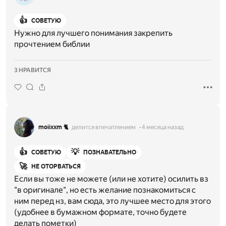
👍
СОВЕТУЮ
Нужно для лучшего понимания закрепить
прочтением библии
3 НРАВИТСЯ
moiixxm 🐈
делится впечатлением
4 месяца назад
👍
💡
СОВЕТУЮ
ПОЗНАВАТЕЛЬНО
🚀
НЕ ОТОРВАТЬСЯ
Если вы тоже не можете (или не хотите) осилить вз
"в оригинале", но есть желание познакомиться с
ним перед нз, вам сюда, это лучшее место для этого
(удобнее в бумажном формате, точно будете
делать пометки)