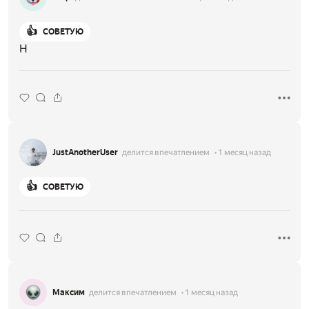
👍
СОВЕТУЮ
H
JustAnotherUser
делится впечатлением
1 месяц назад
👍
СОВЕТУЮ
Максим
делится впечатлением
1 месяц назад