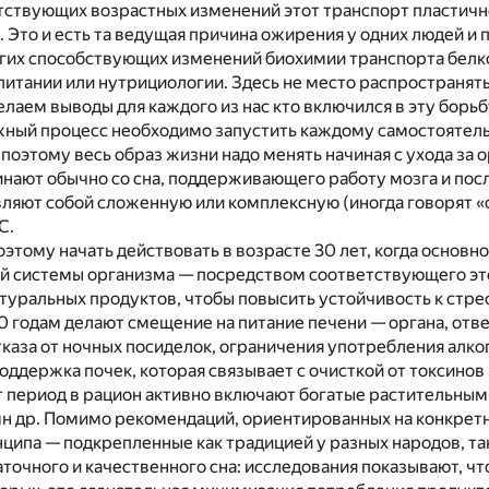
тствующих возрастных изменений этот транспорт пластичн
. Это и есть та ведущая причина ожирения у одних людей и п
гих способствующих изменений биохимии транспорта белко
 питании или нутрициологии. Здесь не место распространят
елаем выводы для каждого из нас кто включился в эту борь
жный процесс необходимо запустить каждому самостоятельн
 поэтому весь образ жизни надо менять начиная с ухода за
нают обычно со сна, поддерживающего работу мозга и посл
вляют собой сложенную или комплексную (иногда говорят 
С.
этому начать действовать в возрасте 30 лет, когда основ
й системы организма — посредством соответствующего это
туральных продуктов, чтобы повысить устойчивость к стр
40 годам делают смещение на питание печени — органа, отв
тказа от ночных посиделок, ограничения употребления алко
 поддержка почек, которая связывает с очисткой от токсино
т период в рацион активно включают богатые растительным
 мн др. Помимо рекомендаций, ориентированных на конкрет
ципа — подкрепленные как традицией у разных народов, так
точного и качественного сна: исследования показывают, чт