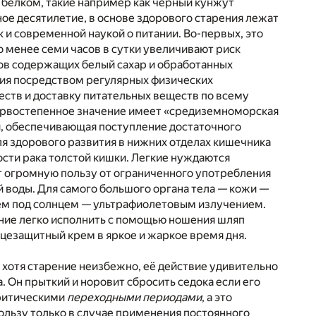
 белком, такие например как черный кунжут
ное десятилетие, в основе здорового старения лежат
 и современной наукой о питании. Во-первых, это
о менее семи часов в сутки увеличивают риск
ов содержащих белый сахар и обработанных
ия посредством регулярных физических
еств и доставку питательных веществ по всему
первостепенное значение имеет «средиземноморская
и, обеспечивающая поступление достаточного
ля здорового развития в нижних отделах кишечника
сти рака толстой кишки. Легкие нуждаются
ют огромную пользу от ограниченного употребления
й воды. Для самого большого органа тела — кожи —
ем под солнцем — ультрафиолетовым излучением.
ние легко исполнить с помощью ношения шляп
нцезащитный крем в яркое и жаркое время дня.
: хотя старение неизбежно, её действие удивительно
. Он прыткий и норовит сбросить седока если его
критическими
переходными периодами
, а это
ользу только в случае применения постоянного