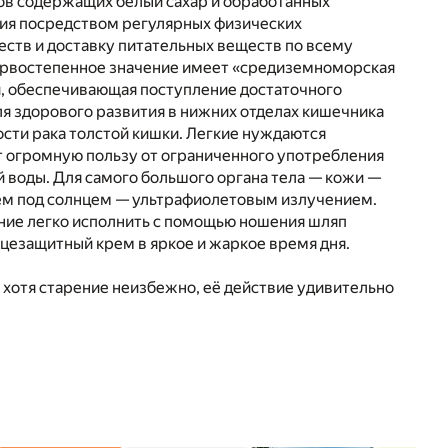
ов содержащих белый сахар и обработанных
ия посредством регулярных физических
еств и доставку питательных веществ по всему
первостепенное значение имеет «средиземноморская
и, обеспечивающая поступление достаточного
ля здорового развития в нижних отделах кишечника
сти рака толстой кишки. Легкие нуждаются
ют огромную пользу от ограниченного употребления
й воды. Для самого большого органа тела — кожи —
ем под солнцем — ультрафиолетовым излучением.
ние легко исполнить с помощью ношения шляп
нцезащитный крем в яркое и жаркое время дня.
: хотя старение неизбежно, её действие удивительно