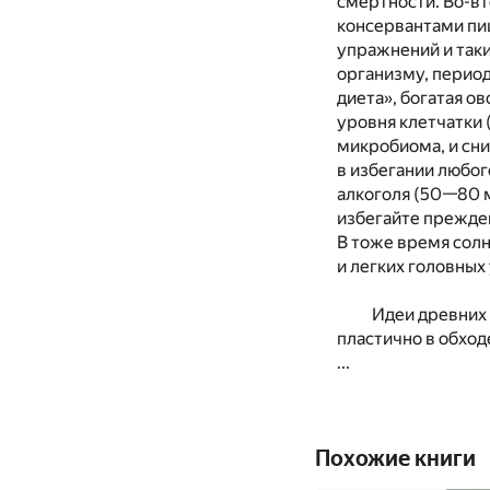
смертности. Во-в
консервантами пи
упражнений и таки
организму, перио
диета», богатая 
уровня клетчатки 
микробиома, и сни
в избегании любог
алкоголя (50—80 м
избегайте прежде
В тоже время сол
и легких головных
Идеи древних 
пластично в обход
...
Похожие книги