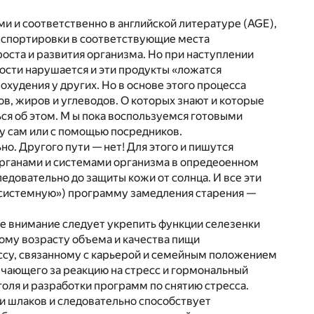
ми и соответственно в английской литературе (AGE),
анспортировки в соответствующие места
оста и развития организма. Но при наступлении
ости нарушается и эти продукты «ложатся
охудения у других. Но в основе этого процесса
в, жиров и углеводов. О которых знают и которые
ься об этом. М ы пока воспользуемся готовыми
бу сам или с помощью посредников.
о. Другого пути — нет! Для этого и пишутся
 органами и системами организма в опредеоенном
едовательно до защиты кожи от солнца. И все эти
«системную») программу замедления старения —
ное внимание следует укрепить функции селезенки
му возрасту объема и качества пищи
ессу, связанному с карьерой и семейным положением
ечающего за реакцию на стресс и гормональный
голя и разработки программ по снятию стресса.
в и шлаков и следовательно способствует