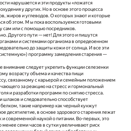
ости нарушается и эти продукты «ложатся
охудения у других. Но в основе этого процесса
в, жиров и углеводов. О которых знают и которые
ься об этом. М ы пока воспользуемся готовыми
бу сам или с помощью посредников.
о. Другого пути — нет! Для этого и пишутся
 органами и системами организма в опредеоенном
едовательно до защиты кожи от солнца. И все эти
«системную») программу замедления старения —
ное внимание следует укрепить функции селезенки
му возрасту объема и качества пищи
ессу, связанному с карьерой и семейным положением
ечающего за реакцию на стресс и гормональный
голя и разработки программ по снятию стресса.
в и шлаков и следовательно способствует
 белком, такие например как черный кунжут
ное десятилетие, в основе здорового старения лежат
 и современной наукой о питании. Во-первых, это
о менее семи часов в сутки увеличивают риск