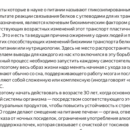
кты которые в науке о питании называют гликозилированны
льтате реакции связывания белков с углеводами для их тр
назначения, являются ключевым биохимическим фактором р
тствующих возрастных изменений этот транспорт пластичн
. Это и есть та ведущая причина ожирения у одних людей и п
гих способствующих изменений биохимии транспорта белко
 питании или нутрициологии. Здесь не место распространят
елаем выводы для каждого из нас кто включился в эту борь
жный процесс необходимо запустить каждому самостоятельн
 поэтому весь образ жизни надо менять начиная с ухода за
нают обычно со сна, поддерживающего работу мозга и посл
вляют собой сложенную или комплексную (иногда говорят 
С.
этому начать действовать в возрасте 30 лет, когда основ
й системы организма — посредством соответствующего это
туральных продуктов, чтобы повысить устойчивость к стр
40 годам делают смещение на питание печени — органа, отв
тказа от ночных посиделок, ограничения употребления алко
 поддержка почек, которая связывает с очисткой от токсино