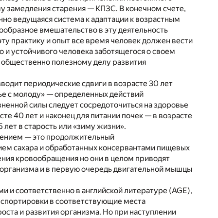
у замедления старения — КПЗС. В конечном счете,
анно ведущаяся система к адаптации к возрастным
ообразное вмешательство в эту деятельность
ту практику и опыт все время человек должен вести
о и устойчивого человека заботящегося о своем
, общественно полезному делу развития
водит периодические сдвиги в возрасте 30 лет
вье с молоду» — определенных действий
зненной силы следует сосредоточиться на здоровье
те 40 лет и наконец для питании почек — в возрасте
5 лет в старость или «зиму жизни».
рением — это продолжительный
ием сахара и обработанных консервантами пищевых
ения кровообращения но они в целом приводят
м организма и в первую очередь двигательной мышцы
ми и соответственно в английской литературе (AGE),
анспортировки в соответствующие места
оста и развития организма. Но при наступлении