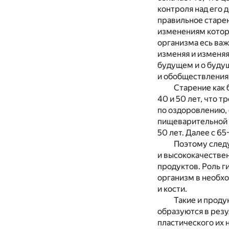
контроля над его 
правильное старен
изменениям котор
организма есь важ
изменяя и изменяя
будущем и о будущ
и обобществления 
Старение как 
40 и 50 лет, что 
по оздоровлению, 
пищеварительной с
50 лет. Далее с 6
Поэтому след
и высококачестве
продуктов. Роль г
организм в необхо
и кости.
Такие и проду
образуются в резу
пластического их 