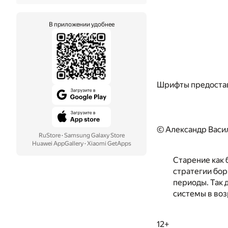
В приложении удобнее
Шрифты предоста
© Александр Васи
RuStore
·
Samsung Galaxy Store
Huawei AppGallery
·
Xiaomi GetApps
Старение как 
стратегии бор
периоды. Так
системы в воз
12+