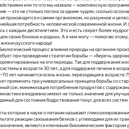
действиями или то что мы назвали — комплексную программ
ие — это не столько погоня за одним чудом, сколько осозн
ая производится и самим организмом, но разумное и целес
нейшая потребность человеческой современной жизни. И э
сь с каждым десятилетием. Это и есть секрет более мудрог
ем своих близких и родных. А я чем могу — помогаю этому
жизни русского народа!
биологический процесс влияния природы на организм произ
требует при проведении стратегии борьбы — «беречь здоро
ориентированных на эти периоды. Так для поддержания жи
истемы в возрасте 30 лет, а для поддержке печени в возрас
5—70 лет начинается осень жизни, переходящая в возрасте 7
ует применять три универсальных принципа борьбы со ста
нный сон, минимизация потребления продуктов с содержан
имнастики ежедневно имеют не только значение для улучш
димый для состояния бодрствования тонус для всех систе
кты которые в науке о питании называют гликозилированны
льтате реакции связывания белков с углеводами для их тр
назначения, являются ключевым биохимическим фактором р