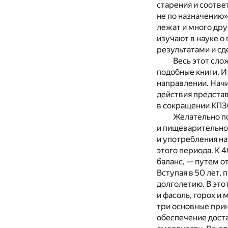
старения и соотве
не по назначению»
лежат и много дру
изучают в науке о
результатами и сд
Весь этот сло
подобные книги. И
направлении. Начи
действия предста
в сокращении КПЗ
Желательно по
и пищеварительно
и употребления на
этого периода. К 
баланс, — путем о
Вступая в 50 лет,
долголетию. В это
и фасоль, горох и
три основные прин
обеспечение доста