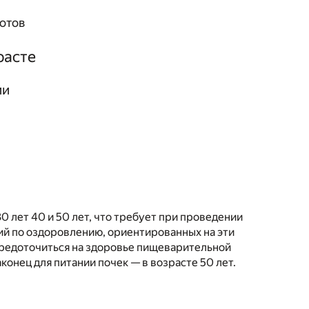
отов
расте
ии
0 лет 40 и 50 лет, что требует при проведении
й по оздоровлению, ориентированных на эти
средоточиться на здоровье пищеварительной
аконец для питании почек — в возрасте 50 лет.