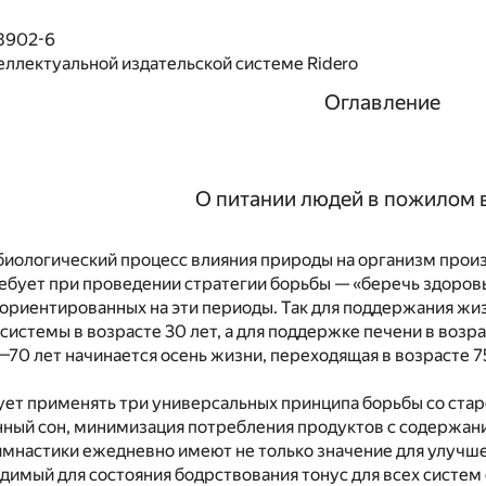
8902-6
еллектуальной издательской системе Ridero
Оглавление
О питании людей в пожилом 
биологический процесс влияния природы на организм произ
требует при проведении стратегии борьбы — «беречь здоро
ориентированных на эти периоды. Так для поддержания жи
истемы в возрасте 30 лет, а для поддержке печени в возрас
5—70 лет начинается осень жизни, переходящая в возрасте 7
ует применять три универсальных принципа борьбы со ста
нный сон, минимизация потребления продуктов с содержан
имнастики ежедневно имеют не только значение для улучш
димый для состояния бодрствования тонус для всех систе