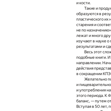
и кости.
Такие и проду
образуются в резу
пластического их 
старения и соотве
не по назначению»
лежат и много дру
изучают в науке о
результатами и сд
Весь этот сло
подобные книги. И
направлении. Начи
действия предста
в сокращении КПЗ
Желательно по
и пищеварительно
и употребления на
этого периода. К 
баланс, — путем о
Вступая в 50 лет,