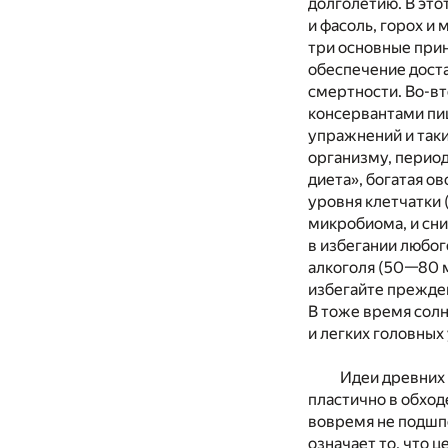
долголетию. В это
и фасоль, горох и
три основные прин
обеспечение доста
смертности. Во-в
консервантами пи
упражнений и таки
организму, перио
диета», богатая 
уровня клетчатки 
микробиома, и сни
в избегании любог
алкоголя (50—80 м
избегайте прежде
В тоже время сол
и легких головных
Идеи древних 
пластично в обход
вовремя не подшп
означает то, что 