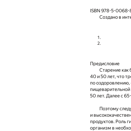
ISBN 978-5-0068-
Создано в инт
Предисловие
Старение как 
40 и 50 лет, что 
по оздоровлению, 
пищеварительной с
50 лет. Далее с 6
Поэтому след
и высококачестве
продуктов. Роль г
организм в необхо