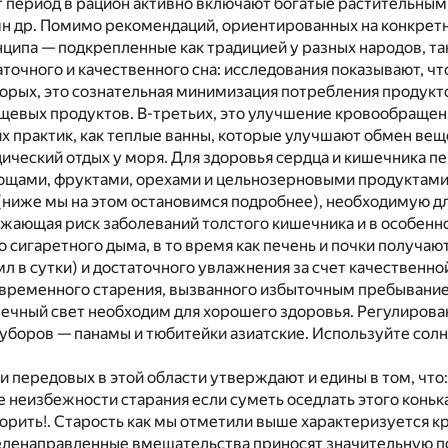
т период в рацион активно включают богатые растительным
 мн др. Помимо рекомендаций, ориентированных на конкрет
ципа — подкрепленные как традицией у разных народов, так
точного и качественного сна: исследования показывают, чт
торых, это сознательная минимизация потребления продукт
щевых продуктов. В-третьих, это улучшение кровообращен
х практик, как теплые ванны, которые улучшают обмен вещ
дический отдых у моря. Для здоровья сердца и кишечника 
овощами, фруктами, орехами и цельнозерновыми продуктам
(ниже мы на этом остановимся подробнее), необходимую д
жающая риск заболеваний толстого кишечника и в особенно
о сигаретного дыма, в то время как печень и почки получа
л в сутки) и достаточного увлажнения за счет качественно
временного старения, вызванного избыточным пребывани
нечный свет необходим для хорошего здоровья. Регулирова
 уборов — панамы и тюбитейки азиатские. Используйте сол
и передовых в этой области утверждают и едины в том, что
е неизбежности старания если суметь оседлать этого конька
орить!. Старость как мы отметили выше характеризуется 
целенаправленные вмешательства приносят значительную п