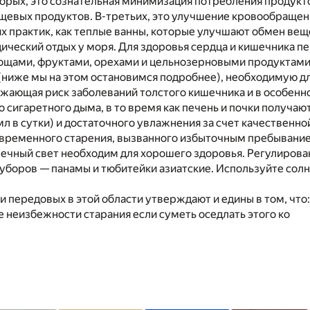
торых, это сознательная минимизация потребления продукт
щевых продуктов. В-третьих, это улучшение кровообращен
х практик, как теплые ванны, которые улучшают обмен вещ
дический отдых у моря. Для здоровья сердца и кишечника 
овощами, фруктами, орехами и цельнозерновыми продуктам
(ниже мы на этом остановимся подробнее), необходимую д
жающая риск заболеваний толстого кишечника и в особенно
о сигаретного дыма, в то время как печень и почки получа
л в сутки) и достаточного увлажнения за счет качественно
временного старения, вызванного избыточным пребывани
нечный свет необходим для хорошего здоровья. Регулирова
 уборов — панамы и тюбитейки азиатские. Используйте сол
и передовых в этой области утверждают и едины в том, что
е неизбежности старания если суметь оседлать этого ко