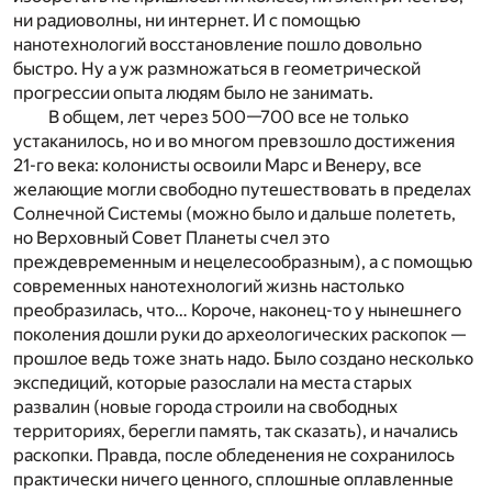
ни радиоволны, ни интернет. И с помощью
нанотехнологий восстановление пошло довольно
быстро. Ну а уж размножаться в геометрической
прогрессии опыта людям было не занимать.
В общем, лет через 500—700 все не только
устаканилось, но и во многом превзошло достижения
21-го века: колонисты освоили Марс и Венеру, все
желающие могли свободно путешествовать в пределах
Солнечной Системы (можно было и дальше полететь,
но Верховный Совет Планеты счел это
преждевременным и нецелесообразным), а с помощью
современных нанотехнологий жизнь настолько
преобразилась, что… Короче, наконец-то у нынешнего
поколения дошли руки до археологических раскопок —
прошлое ведь тоже знать надо. Было создано несколько
экспедиций, которые разослали на места старых
развалин (новые города строили на свободных
территориях, берегли память, так сказать), и начались
раскопки. Правда, после обледенения не сохранилось
практически ничего ценного, сплошные оплавленные