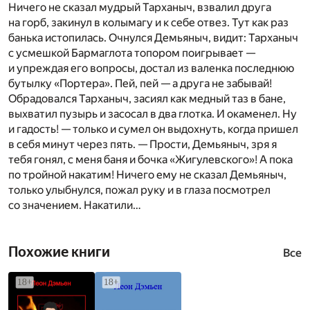
Ничего не сказал мудрый Тарханыч, взвалил друга
на горб, закинул в колымагу и к себе отвез. Тут как раз
банька истопилась. Очнулся Демьяныч, видит: Тарханыч
с усмешкой Бармаглота топором поигрывает —
и упреждая его вопросы, достал из валенка последнюю
бутылку «Портера». Пей, пей — а друга не забывай!
Обрадовался Тарханыч, засиял как медный таз в бане,
выхватил пузырь и засосал в два глотка. И окаменел. Ну
и гадость! — только и сумел он выдохнуть, когда пришел
в себя минут через пять. — Прости, Демьяныч, зря я
тебя гонял, с меня баня и бочка «Жигулевского»! А пока
по тройной накатим! Ничего ему не сказал Демьяныч,
только улыбнулся, пожал руку и в глаза посмотрел
со значением. Накатили…
Похожие книги
Все