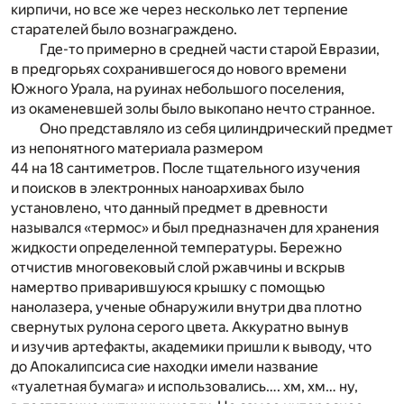
кирпичи, но все же через несколько лет терпение
старателей было вознаграждено.
Где-то примерно в средней части старой Евразии,
в предгорьях сохранившегося до нового времени
Южного Урала, на руинах небольшого поселения,
из окаменевшей золы было выкопано нечто странное.
Оно представляло из себя цилиндрический предмет
из непонятного материала размером
44 на 18 сантиметров. После тщательного изучения
и поисков в электронных наноархивах было
установлено, что данный предмет в древности
назывался «термос» и был предназначен для хранения
жидкости определенной температуры. Бережно
отчистив многовековый слой ржавчины и вскрыв
намертво приварившуюся крышку с помощью
нанолазера, ученые обнаружили внутри два плотно
свернутых рулона серого цвета. Аккуратно вынув
и изучив артефакты, академики пришли к выводу, что
до Апокалипсиса сие находки имели название
«туалетная бумага» и использовались…. хм, хм… ну,