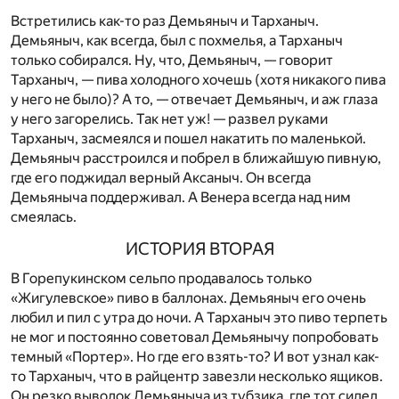
Встретились как-то раз Демьяныч и Тарханыч.
Демьяныч, как всегда, был с похмелья, а Тарханыч
только собирался. Ну, что, Демьяныч, — говорит
Тарханыч, — пива холодного хочешь (хотя никакого пива
у него не было)? А то, — отвечает Демьяныч, и аж глаза
у него загорелись. Так нет уж! — развел руками
Тарханыч, засмеялся и пошел накатить по маленькой.
Демьяныч расстроился и побрел в ближайшую пивную,
где его поджидал верный Аксаныч. Он всегда
Демьяныча поддерживал. А Венера всегда над ним
смеялась.
ИСТОРИЯ ВТОРАЯ
В Горепукинском сельпо продавалось только
«Жигулевское» пиво в баллонах. Демьяныч его очень
любил и пил с утра до ночи. А Тарханыч это пиво терпеть
не мог и постоянно советовал Демьянычу попробовать
темный «Портер». Но где его взять-то? И вот узнал как-
то Тарханыч, что в райцентр завезли несколько ящиков.
Он резко выволок Демьяныча из тубзика, где тот сидел