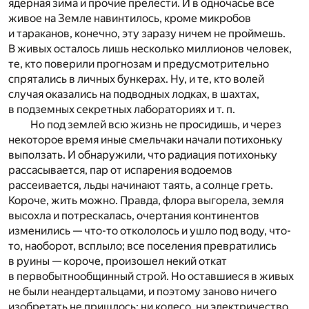
ядерная зима и прочие прелести. И в одночасье все
живое на Земле навинтилось, кроме микробов
и тараканов, конечно, эту заразу ничем не проймешь.
В живых осталось лишь несколько миллионов человек,
те, кто поверили прогнозам и предусмотрительно
спрятались в личных бункерах. Ну, и те, кто волей
случая оказались на подводных лодках, в шахтах,
в подземных секретных лабораториях и т. п.
Но под землей всю жизнь не просидишь, и через
некоторое время иные смельчаки начали потихоньку
выползать. И обнаружили, что радиация потихоньку
рассасывается, пар от испарения водоемов
рассеивается, льды начинают таять, а солнце греть.
Короче, жить можно. Правда, флора выгорела, земля
высохла и потрескалась, очертания континентов
изменились — что-то откололось и ушло под воду, что-
то, наоборот, всплыло; все поселения превратились
в руины — короче, произошел некий откат
в первобытнообщинный строй. Но оставшиеся в живых
не были неандертальцами, и поэтому заново ничего
изобретать не пришлось: ни колесо, ни электричество,