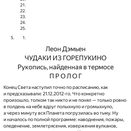
Леон Дэмьен
ЧУДАКИ ИЗ ГОРЕПУКИНО
Рукопись, найденная в термосе
П Р О Л О Г
Конец Света наступил точно по расписанию, как
и предсказывали: 21.12.2012-го. Что конкретно
произошло, толком так никто и не понял — только ровно
в полдень на небе вдруг полыхнуло и громыхнуло,
а через минуту вся Планета погрузилась во тьму. Ну
и началось по полной программе: наводнения, пожары,
оледенение, землетрясения, извержения вулканов,