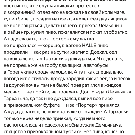
постоянно, и не слушая никаких протестов
и возражений, отвез его на вокзал на своей колымаге,
купил билет, посадил на поезд и велел без двух ящиков
не возвращаться. Делать нечего: приехал Демьяныч
в райцентр, купил пиво, похмелился и покатил обратно.
А надо сказать, что «Портер» ему жутко
не понравился — хорошо, в вагоне НАШЕ пиво
продавали — как раз на сутки хватило. Доехал, сел
на вокзале и стал Тарханыча дожидаться. Что делать,
не попрешь же на горбу два ящика, а автобусы
в Горепукино сроду не ходили. А тут, как специально,
погода испортилась, дождь зарядил как из ведра и песок
(а другой почвы там не было) превратился в жидкое
месиво — не пройти, не проехать. Долго ждал Демьяныч
Тарханыча, да так и не дождался, выпил все пиво
в привокзальном буфете — и за «Портер» принялся.
А куда деваться, не помирать же от жажды? А Тарханыч
только через неделю приехал, когда немного
распогодилось и подсохло, и обнаружил Демьяныча,
спящего в привокзальном тубзике. Без пива, конечно.