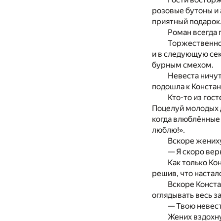
розовые бутоны и 
приятный подарок
Роман всегда 
Торжественно 
и в следующую сек
бурным смехом.
Невеста ничут
подошла к Констан
Кто-то из гост
Поцелуй молодых д
когда влюблённые 
люблю!».
Вскоре жениху
— Я скоро вер
Как только Ко
решив, что настал
Вскоре Конста
оглядывать весь за
— Твою невест
Жених вздохну