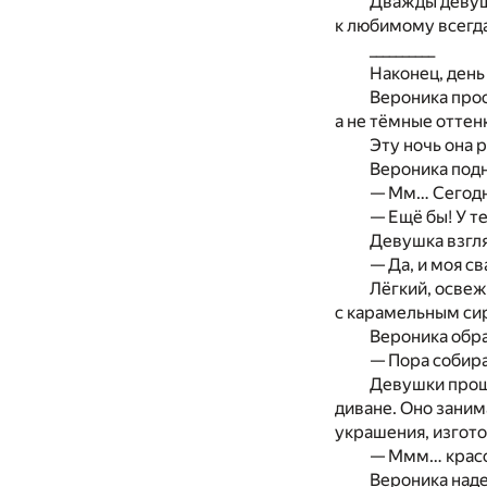
Дважды девушк
к любимому всегда
__________
Наконец, день
Вероника прос
а не тёмные оттен
Эту ночь она 
Вероника подн
— Мм… Сегодн
— Ещё бы! У т
Девушка взгля
— Да, и моя с
Лёгкий, освеж
с карамельным сир
Вероника обра
— Пора собира
Девушки прош
диване. Оно заним
украшения, изгото
— Ммм… красо
Вероника над