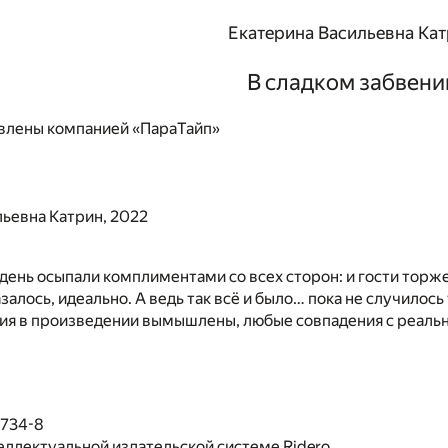
Екатерина Васильевна Ка
В сладком забвени
влены компанией «ПараТайп»
ьевна Катрин, 2022
 день осыпали комплиментами со всех сторон: и гости торже
азалось, идеально. А ведь так всё и было… пока не случилось
тия в произведении вымышлены, любые совпадения с реал
1734-8
еллектуальной издательской системе Ridero