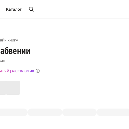
Каталог
айн книгу
забвении
рин
ьный рассказчик