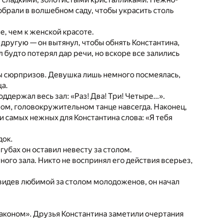
обрали в волшебном саду, чтобы украсить столь
е, чем к женской красоте.
другую — он вытянул, чтобы обнять Константина,
 будто потерял дар речи, но вскоре все залились
лны сюрпризов. Девушка лишь немного посмеялась,
ща.
поддержал весь зал: «Раз! Два! Три! Четыре…».
ином, головокружительном танце навсегда. Наконец,
и самых нежных для Константина слова: «Я тебя
док.
губах он оставил невесту за столом.
ного зала. Никто не воспринял его действия всерьез,
видев любимой за столом молодоженов, он начал
законом». Друзья Константина заметили очертания