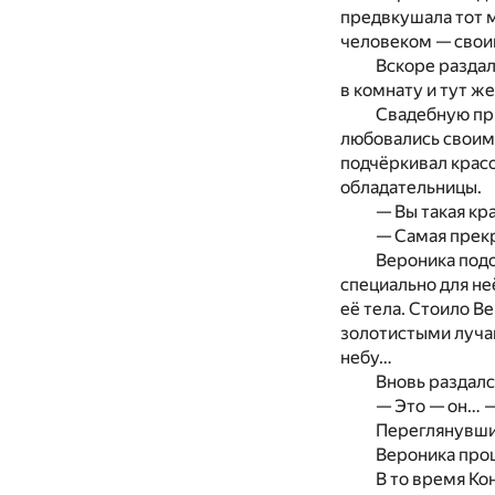
предвкушала тот м
человеком — сво
Вскоре раздал
в комнату и тут же
Свадебную при
любовались своим
подчёркивал красо
обладательницы.
— Вы такая кр
— Самая прекр
Вероника подо
специально для не
её тела. Стоило В
золотистыми лучам
небу…
Вновь раздалс
— Это — он… —
Переглянувшис
Вероника прош
В то время Ко