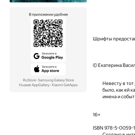
В приложении удобнее
Шрифты предоста
© Екатерина Васил
RuStore
·
Samsung Galaxy Store
Невесту в тот
Huawei AppGallery
·
Xiaomi GetApps
было, как ей к
имена и собы
16+
ISBN 978-5-0059-
Создано в инт