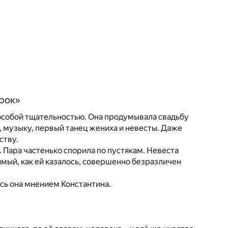
арок»
 особой тщательностью. Она продумывала свадьбу
, музыку, первый танец жениха и невесты. Даже
ству.
 Пара частенько спорила по пустякам. Невеста
имый, как ей казалось, совершенно безразличен
сь она мнением Константина.