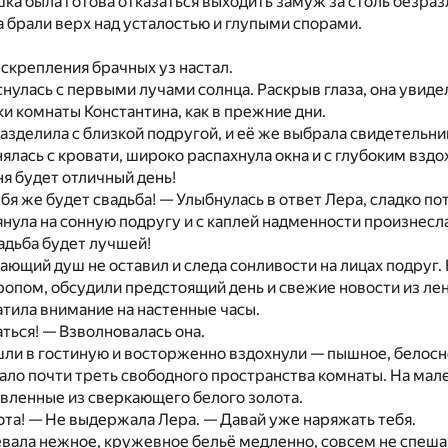
а была готова отказаться выходить замуж за столь безразл
 брали верх над усталостью и глупыми спорами.
 скрепления брачных уз настал.
нулась с первыми лучами солнца. Раскрыв глаза, она увид
ки комнаты Константина, как в прежние дни.
разделила с близкой подругой, и её же выбрала свидетельни
ялась с кровати, широко распахнула окна и с глубоким вз
я будет отличный день!
ебя же будет свадьба! — Улыбнулась в ответ Лера, сладко п
нула на сонную подругу и с каплей надменности произнесла
вадьба будет лучшей!
ающий душ не оставил и следа сонливости на лицах подруг.
опом, обсудили предстоящий день и свежие новости из лен
тила внимание на настенные часы.
ться! — Взволновалась она.
ли в гостиную и восторженно вздохнули — пышное, белосн
ало почти треть свободного пространства комнаты. На мал
вленные из сверкающего белого золота.
та! — Не выдержала Лера. — Давай уже наряжать тебя.
евала нежное, кружевное бельё медленно, совсем не спеш