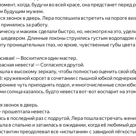
омент, когда, будучи во всей красе, она предстанет пере
им будущим мужем.
ся звонок в дверь. Лера поспешила встретить на пороге в
 принялись за работу.
ческу и макияж сделали быстро, но, несмотря на это, удел
 шедевром. Длинные локоны струились густым водопадом 
ту проницательных глаз, но яркие, чувственные губы цвета
асивая! — Восхитился один мастер.
асная невеста! — Согласился другой.
шла к высокому зеркалу, чтобы полностью оценить свой об
ё: кружевной корсет в сочетании с пышной юбкой подчерк
еронике чуть приподнять подол, и многочисленные слои юб
и солнца казалось, будто невеста вот-вот воспарит на этом
я звонок в дверь.
 прошептала невеста.
ь в последний раз с подругой, Лера пошла встречать жени
ла в спальню и затаилась в ожидании, когда её любимый до
нстантин преодолевал все «испытания» с завидной лёгкостью