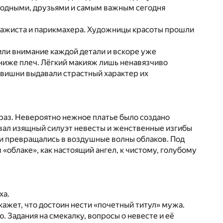
д родными, друзьями и самым важным сегодня
изажиста и парикмахера. Художницы красоты прошли
или внимание каждой детали и вскоре уже
ниже плеч. Лёгкий макияж лишь ненавязчиво
 вишни выдавали страстный характер их
раз. Невероятно нежное платье было создано
ивал изящный силуэт невесты и женственные изгибы
ки превращались в воздушные волны облаков. Под
 «облаке», как настоящий ангел, к чистому, голубому
ха.
кажет, что достоин нести «почетный титул» мужа.
. Задания на смекалку, вопросы о невесте и её