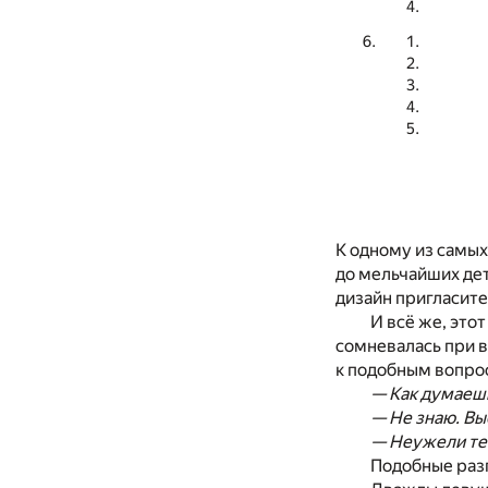
К одному из самых
до мельчайших дет
дизайн пригласите
И всё же, это
сомневалась при в
к подобным вопро
— Как думаешь
— Не знаю. Вы
— Неужели те
Подобные разг