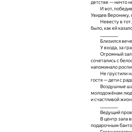
детстве — ничто н
И вот, победи
Увидев Веронику,
Невесту в тот
было, как ей казал
__________
Близился вече
У входа, за г
Огромный зал 
сочетались с бело
напоминало роспи
Не грустили н
гостя — дети с ра
Воздушные шар
молодожёнам люди
и счастливой жизн
__________
Ведущий провё
В центр зала 
подарочным банто
Гости восторж