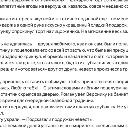
аппетитные ягоды на верхушке, казалось, совсем недавно с
.
питал интерес к вкусной и эстетично поданной еде… не мене
держа в одной руке искусно украшенный сладкий подарок, 
унду опрокинул торт на лицо жениха. На мгновение весь зал
ь не удивилась — друзья любимого, как и он сам, были по
тину и поцеловала его со всей страстью, что была ей прису
ей задорно крикнул: «Горько!» и начал вести счёт, который 
лился так долго, что казалось, будто их губы слились в ед
решили «оторваться» друг от друга, невеста произнесла тр
 пришлось оставить любимую, чтобы привести себя в поря
нусь. Люблю тебя! — С этими словами и лёгким поцелуем на 
нстантин скрылся за дверью, Роман увёл Веронику из банкет
о время для очередной свадебной традиции.
нтин вернулся, поправляя местами влажную рубашку. Не у
л.
у украли. — Подсказали подружки невесты.
л с немалой долей усталости, но смирился с «неписанным 