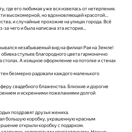
у, где его любимая уже вся извелась от нетерпения.
асти высокомерной, но вдохновляющей красотой…
ства, и случайные прохожие на улицах города. Всё
из-за чего и была написана эта история…
рывался незабываемый вид на филиал Рая на Земле!
 обивка стульев благородного цвета гармонично
 столах. А изящное оформление на потолке и стенах
 стен безмерно радовали каждого маленького
сферу свадебного блаженства. Близкие и дорогие
роением и искренними пожеланиями долгой
одых поздравят друзья жениха.
ржал большую коробку, украшенную красным
ершение открыли коробку с подарком.
н сладкими, золотистыми кристалликами. Нежно-