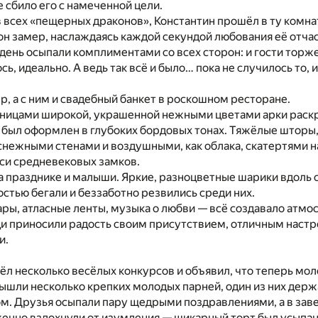
е сбило его с намеченной цели.
в всех «пещерных драконов», Константин прошёл в ту комнат
 он замер, наслаждаясь каждой секундой любования её отч
 день осыпали комплиментами со всех сторон: и гости торже
ось, идеально. А ведь так всё и было… пока не случилось то, 
р, а с ним и свадебный банкет в роскошном ресторане.
раницами широкой, украшенной нежными цветами арки раск
был оформлен в глубоких бордовых тонах. Тяжёлые шторы,
снежными стенами и воздушными, как облака, скатертями на
си средневековых замков.
а празднике и малыши. Яркие, разноцветные шарики вдоль
достью бегали и беззаботно резвились среди них.
ы, атласные ленты, музыка о любви — всё создавало атмо
 приносили радость своим присутствием, отличным наст
и.
л несколько весёлых конкурсов и объявил, что теперь мол
вышли несколько крепких молодых парней, один из них де
м. Друзья осыпали пару щедрыми поздравлениями, а в зав
енно вздохнули от изумления — шикарный торт был усыпа