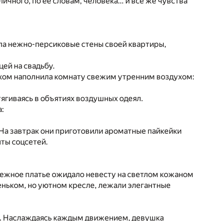
ичного, по её словам, человека… и всё же чувства
ела нежно-персиковые стены своей квартиры,
цей на свадьбу.
дохом наполнила комнату свежим утренним воздухом:
отягиваясь в объятиях воздушных одеял.
:
 На завтрак они приготовили ароматные пайкейки
ты соцсетей.
ежное платье ожидало невесту на светлом кожаном
еньком, но уютном кресле, лежали элегантные
а. Наслаждаясь каждым движением, девушка