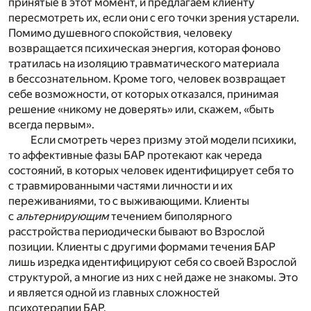
принятые в этот момент, и предлагаем клиенту
пересмотреть их, если они с его точки зрения устарели.
Помимо душевного спокойствия, человеку
возвращается психическая энергия, которая фоново
тратилась на изоляцию травматического материала
в бессознательном. Кроме того, человек возвращает
себе возможности, от которых отказался, принимая
решение «никому не доверять» или, скажем, «быть
всегда первым».
Если смотреть через призму этой модели психики,
то аффективные фазы БАР протекают как череда
состояний, в которых человек идентифицирует себя то
с травмированными частями личности и их
переживаниями, то с выживающими. Клиенты
с
альтернирующим
течением биполярного
расстройства периодически бывают во Взрослой
позиции. Клиенты с другими формами течения БАР
лишь изредка идентифицируют себя со своей Взрослой
структурой, а многие из них с ней даже не знакомы. Это
и является одной из главных сложностей
психотерапии БАР.