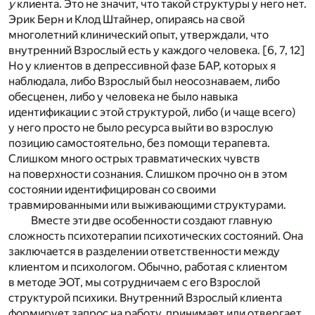
у
клиента. Это не значит, что такой структуры у него нет.
Эрик Берн и Клод Штайнер, опираясь на свой
многолетний клинический опыт, утверждали, что
внутренний Взрослый есть у каждого человека. [6, 7, 12]
Но у клиентов в депрессивной фазе БАР, которых я
наблюдала, либо Взрослый был неосознаваем, либо
обесценен, либо у человека не было навыка
идентификации с этой структурой, либо (и чаще всего)
у него просто не было ресурса выйти во взрослую
позицию самостоятельно, без помощи терапевта.
Слишком много острых травматических чувств
на поверхности сознания. Слишком прочно он в этом
состоянии идентифицирован со своими
травмированными или выживающими структурами.
Вместе эти две особенности создают главную
сложность психотерапии психотических состояний. Она
заключается в разделении ответственности между
клиентом и психологом. Обычно, работая с клиентом
в методе ЭОТ, мы сотрудничаем с его Взрослой
структурой психики. Внутренний Взрослый клиента
формирует запрос на работу, принимает или отвергает