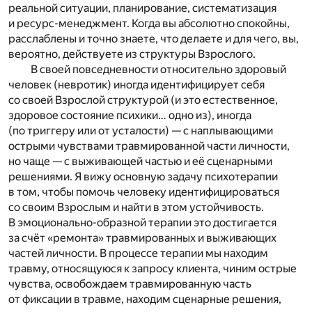
реальной ситуации, планирование, систематизация
и ресурс-менеджмент. Когда вы абсолютно спокойны,
расслаблены и точно знаете, что делаете и для чего, вы,
вероятно, действуете из структуры Взрослого.
В своей повседневности относительно здоровый
человек (невротик) иногда идентифицирует себя
со своей Взрослой структурой (и это естественное,
здоровое состояние психики… одно из), иногда
(по триггеру или от усталости) — с наплывающими
острыми чувствами травмированной части личности,
но чаще — с выживающей частью и её сценарными
решениями. Я вижу основную задачу психотерапии
в том, чтобы помочь человеку идентифицироваться
со своим Взрослым и найти в этом устойчивость.
В эмоционально-образной терапии это достигается
за счёт «ремонта» травмированных и выживающих
частей личности. В процессе терапии мы находим
травму, относящуюся к запросу клиента, чиним острые
чувства, освобождаем травмированную часть
от фиксации в травме, находим сценарные решения,