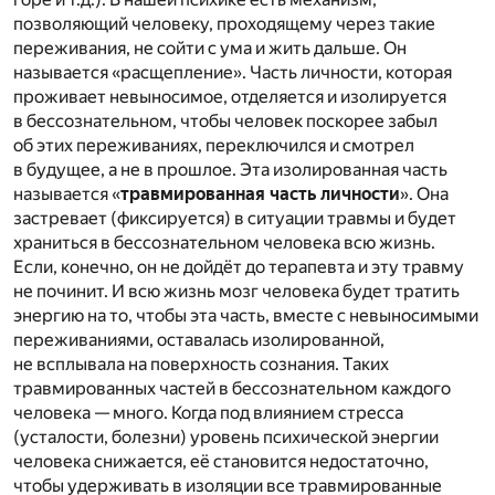
позволяющий человеку, проходящему через такие
переживания, не сойти с ума и жить дальше. Он
называется «расщепление». Часть личности, которая
проживает невыносимое, отделяется и изолируется
в бессознательном, чтобы человек поскорее забыл
об этих переживаниях, переключился и смотрел
в будущее, а не в прошлое. Эта изолированная часть
называется «
травмированная часть личности
». Она
застревает (фиксируется) в ситуации травмы и будет
храниться в бессознательном человека всю жизнь.
Если, конечно, он не дойдёт до терапевта и эту травму
не починит. И всю жизнь мозг человека будет тратить
энергию на то, чтобы эта часть, вместе с невыносимыми
переживаниями, оставалась изолированной,
не всплывала на поверхность сознания. Таких
травмированных частей в бессознательном каждого
человека — много. Когда под влиянием стресса
(усталости, болезни) уровень психической энергии
человека снижается, её становится недостаточно,
чтобы удерживать в изоляции все травмированные