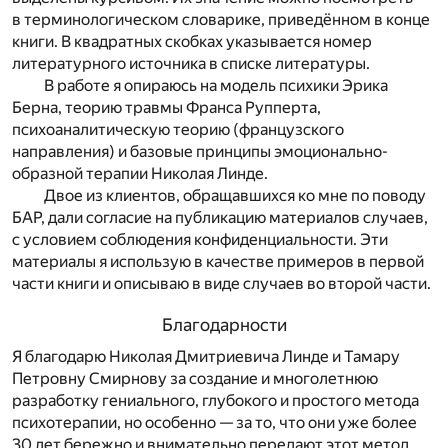
в терминологическом словарике, приведённом в конце
книги. В квадратных скобках указывается номер
литературного источника в списке литературы.
В работе я опираюсь на модель психики Эрика
Берна, теорию травмы Франса Рупперта,
психоаналитическую теорию (французского
направления) и базовые принципы эмоционально-
образной терапии Николая Линде.
Двое из клиентов, обращавшихся ко мне по поводу
БАР, дали согласие на публикацию материалов случаев,
с условием соблюдения конфиденциальности. Эти
материалы я использую в качестве примеров в первой
части книги и описываю в виде случаев во второй части.
Благодарности
Я благодарю Николая Дмитриевича Линде и Тамару
Петровну Смирнову за создание и многолетнюю
разработку гениального, глубокого и простого метода
психотерапии, но особенно — за то, что они уже более
30 лет бережно и внимательно передают этот метод