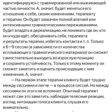
идентифицируясь с травмированной или выживающей
частью личности. А, значит, будет меняться его
отношение к себе, своим изменениям, терапевту
и терапии. Он будет захвачен полной апатией или
интенсивными травматическими переживаниями,
будет впадать в дереализацию, не понимать где он, кто
он и куда идёт, обесценивать себя, терапевта
и результаты терапии, избегать контакта и т. п. Только
к 6—9 сессии (в зависимости от количества
всплывающего травматического материала) он сможет
самостоятельно выходить во взрослую позицию
и сохранять устойчивость. Только к этому моменту он
сможет заметить и оценить происходящие с ним
изменения. А, значит:
— На первом этапе терапии клиенту будет трудно
между сессиями и легче — в процессе сессий. Но между
сессиями он этого не вспомнит. Опытный терапевт
может сам это заметить, наблюдая телесные реакции,
взгляд, интонации голоса клиента, слушая его
внимательно.