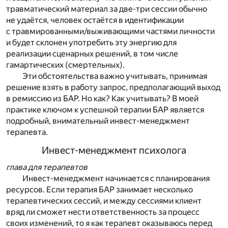
травматический материал за две-три сессии обычно
не удаётся, человек остаётся в идентификации
с травмированными/выживающими частями личности
и будет склонен употребить эту энергию для
реализации сценарных решений, в том числе
гамартических (смертельных).
Эти обстоятельства важно учитывать, принимая
решение взять в работу запрос, предполагающий выход
в ремиссию из БАР. Но как? Как учитывать? В моей
практике ключом к успешной терапии БАР является
подробный, внимательный инвест-менеджмент
терапевта.
Инвест-менеджмент психолога
глава для терапевтов
Инвест-менеджмент начинается с планирования
ресурсов. Если терапия БАР занимает несколько
терапевтических сессий, и между сессиями клиент
вряд ли сможет нести ответственность за процесс
своих изменений, то я как терапевт оказываюсь перед