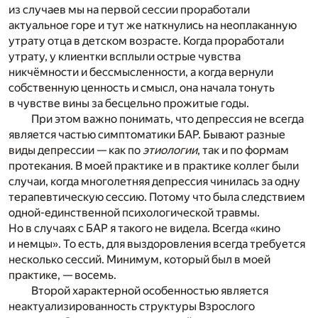
из случаев мы на первой сессии проработали
актуальное горе и тут же наткнулись на неоплаканную
утрату отца в детском возрасте. Когда проработали
утрату, у клиентки всплыли острые чувства
никчёмности и бессмысленности, а когда вернули
собственную ценность и смысл, она начала тонуть
в чувстве вины за бесцельно прожитые годы.
При этом важно понимать, что депрессия не всегда
является частью симптоматики БАР. Бывают разные
виды депрессии — как по
этиологии
, так и по формам
протекания. В моей практике и в практике коллег были
случаи, когда многолетняя депрессия чинилась за одну
терапевтическую сессию. Потому что была следствием
одной-единственной психологической травмы.
Но в случаях с БАР я такого не видела. Всегда «кино
и немцы». То есть, для выздоровления всегда требуется
несколько сессий. Минимум, который был в моей
практике, — восемь.
Второй характерной особенностью является
неактуализированность структуры Взрослого