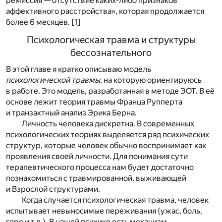
ремиссия — отсутствие каких-либо признаков
аффективного расстройства», которая продолжается
более 6 месяцев. [1]
Психологическая травма и структуры
бессознательного
В этой главе я кратко описываю модель
психологической травмы
, на которую ориентируюсь
в работе. Это модель, разработанная в методе ЭОТ. В её
основе лежит теория травмы Франца Рупперта
и транзактный анализ Эрика Берна.
Личность человека дискретна. В современных
психологических теориях выделяется ряд психических
структур, которые человек обычно воспринимает как
проявления своей личности. Для понимания сути
терапевтического процесса нам будет достаточно
познакомиться с травмированной, выживающей
и Взрослой структурами.
Когда случается психологическая травма, человек
испытывает невыносимые переживания (ужас, боль,
горе и т.д.). В нашей психике есть механизм,