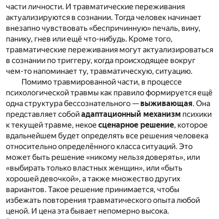
части личности. И травматические переживания
актуализируются в сознании. Тогда человек начинает
внезапно чувствовать «беспричинную» печаль, вину,
панику, гнев или ещё что-нибудь. Кроме того,
травматические переживания могут актуализироваться
в сознании по триггеру, когда происходящее вокруг
чем-то напоминает ту, травматическую, ситуацию.
Помимо травмированной части, в процессе
психологической травмы как правило формируется ещё
одна структура бессознательного —
выживающая
. Она
представляет собой
адаптационный механизм
психики
к текущей травме, некое
сценарное решение
, которое
вдальнейшем будет определять все решения человека
относительно определённого класса ситуаций. Это
может быть решение «никому нельзя доверять», или
«выбирать только властных женщин», или «быть
хорошей девочкой», а также множество других
вариантов. Такое решение принимается, чтобы
избежать повторения травматического опыта любой
ценой. И цена эта бывает непомерно высока.