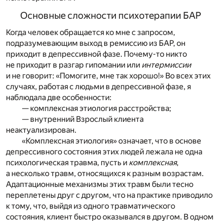
Основные сложности психотерапии БАР
Когда человек обращается ко мне с запросом,
подразумевающим выход в ремиссию из БАР, он
приходит в депрессивной фазе. Почему-то никто
не приходит в разгар гипомании или
интермиссии
и не говорит: «Помогите, мне так хорошо!» Во всех этих
случаях, работая с людьми в депрессивной фазе, я
наблюдала две особенности:
— комплексная этиология расстройства;
— внутренний Взрослый клиента
неактуализирован.
«Комплексная этиология» означает, что в основе
депрессивного состояния этих людей лежала не одна
психологическая травма, пусть и
комплексная
,
а несколько травм, относящихся к разным возрастам.
Адаптационные механизмы этих травм были тесно
переплетены друг с другом, что на практике приводило
к тому, что, выйдя из одного травматического
состояния, клиент быстро оказывался в другом. В одном