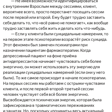
— Не имея возможности идентифицироваться
с внутренним Взрослым между сессиями, клиент,
вероятнее всего, просто перестанет посещать сессии
после первой или второй. Ему будет трудно заставить
себя делать то, что «всё равно не помогает», как вообще
трудно заставлять себя жить и делать хоть что-нибудь.
— Если у клиента были суицидальные намерения, то
на первом этапе психотерапии возрастёт риск суицида.
Этот феномен был замечен психиатрами при
назначении пациентам фармакотерапии. Когда
депрессивный пациент на фоне приёма
антидепрессантов начинает чувствовать себя более
энергично, он может использовать эту энергию для
реализации суицидальных намерений (если они у него
были). То же самое происходит в начале психотерапии.
На первых сессиях мы работаем с острыми чувствами
клиента, и после первой-второй-третьей сессии
человек чувствует себя всё более энергично.
Высвобождается психическая энергия, которая была
зафиксирована в травматических переживаниях
и защитах. Но, поскольку «починить» весь актуальный