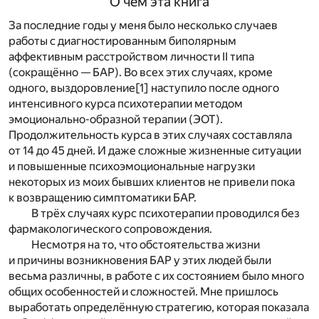
О чём эта книга
За последние годы у меня было несколько случаев
работы с диагностированным биполярным
аффективным расстройством личности II типа
(сокращённо — БАР). Во всех этих случаях, кроме
одного, выздоровление
[1]
наступило после одного
интенсивного курса психотерапии методом
эмоционально-образной терапии (ЭОТ).
Продолжительность курса в этих случаях составляла
от 14 до 45 дней. И даже сложные жизненные ситуации
и повышенные психоэмоциональные нагрузки
некоторых из моих бывших клиентов не привели пока
к возвращению симптоматики БАР.
В трёх случаях курс психотерапии проводился без
фармакологического сопровождения.
Несмотря на то, что обстоятельства жизни
и причины возникновения БАР у этих людей были
весьма различны, в работе с их состоянием было много
общих особенностей и сложностей. Мне пришлось
выработать определённую стратегию, которая показала