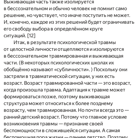
Выживающая часть также изолируется
в бессознательном и обычно человек не помнит само
решение, но чувствует, что иначе поступить не может.
И, конечно, каждое из этих решений будет ограничивать
его свободу выбора в определённом круге
ситуаций. [12]
Итак, в результате психологической травмы
от целостной личности отщепляются и изолируются
в бессознательном травмированная и выживающая
части. (В некоторых психологических школах их
обобщённо называют «субличности». ) Поскольку они
застряли в травматической ситуации, у них есть
возраст. Возраст травмированной части — это возраст,
когда произошла травма. Адаптация к травме может
формироваться позже, поэтому выживающая
структура может относиться к более позднему
возрасту, чем травмированная. Но почти всегда это —
ранний детский возраст. Потому что главное условие
возникновения травмы — признание своей
беспомощности в сложившейся ситуации. А самая
беспомощная пора жизни — раннее детство. Поэтому,