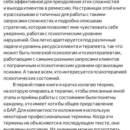
себя эффективной для преодоления этих сложностей
и выхода клиентов в ремиссию. На страницах этой книги
я рассказываю о типичных для работы с такими
запросами сложностях и подробно описываю
стратегию, которая позволяет мне чувствовать себя
уверенно, работая с психотическим уровнем
нарушений. Она легко адаптируется под различные
задачи и уровень ресурса клиента и терапевта, так что
может быть полезной психологам и психотерапевтам,
работающим с самыми разными запросами клиентов
с пограничным и психотическим уровнем организации
психики. А также всем, кто интересуется психотерапией
психотических состояний.
В первой главе книги я кратко излагаю теорию,
на которую опираюсь в терапии, чтобы описанные мной
этапы и приёмы работы с состоянием были понятны
каждому, кто имеет хотя бы общее представление
о БАР. Для компактности изложения я использую
некоторые профессиональные термины. Когда эти
термины не объясняются в последующем тексте, они
выделены курсивом. Их значение можно посмотреть