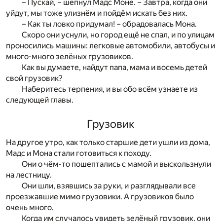
– Пускай, – шепнул Мадс Моне. – Завтра, когда они
уйдут, мы тоже улизнём и пойдём искать без них.
– Как ты ловко придумал! – обрадовалась Мона.
Скоро они уснули, но город ещё не спал, и по улицам
проносились машины: легковые автомобили, автобусы и
много-много зелёных грузовиков.
Как вы думаете, найдут папа, мама и восемь детей
свой грузовик?
Наберитесь терпения, и вы обо всём узнаете из
следующей главы.
Грузовик
На другое утро, как только старшие дети ушли из дома,
Мадс и Мона стали готовиться к походу.
Они о чём-то пошептались с мамой и выскользнули
на лестницу.
Они шли, взявшись за руки, и разглядывали все
проезжавшие мимо грузовики. А грузовиков было
очень много.
Когда им случалось увидеть зелёный грузовик, они