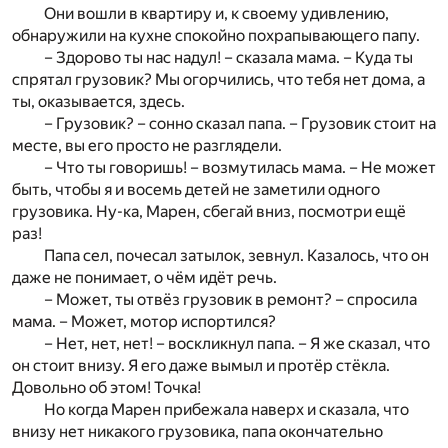
Они вошли в квартиру и, к своему удивлению,
обнаружили на кухне спокойно похрапывающего папу.
– Здорово ты нас надул! – сказала мама. – Куда ты
спрятал грузовик? Мы огорчились, что тебя нет дома, а
ты, оказывается, здесь.
– Грузовик? – сонно сказал папа. – Грузовик стоит на
месте, вы его просто не разглядели.
– Что ты говоришь! – возмутилась мама. – Не может
быть, чтобы я и восемь детей не заметили одного
грузовика. Ну-ка, Марен, сбегай вниз, посмотри ещё
раз!
Папа сел, почесал затылок, зевнул. Казалось, что он
даже не понимает, о чём идёт речь.
– Может, ты отвёз грузовик в ремонт? – спросила
мама. – Может, мотор испортился?
– Нет, нет, нет! – воскликнул папа. – Я же сказал, что
он стоит внизу. Я его даже вымыл и протёр стёкла.
Довольно об этом! Точка!
Но когда Марен прибежала наверх и сказала, что
внизу нет никакого грузовика, папа окончательно