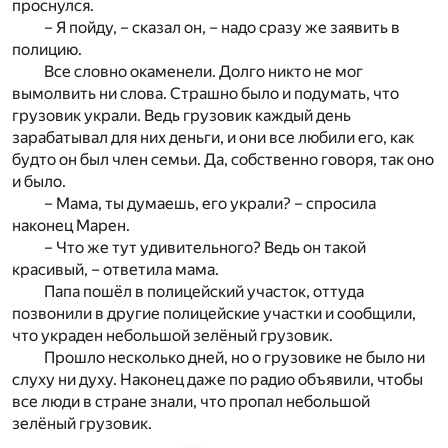
проснулся.
– Я пойду, – сказал он, – надо сразу же заявить в
полицию.
Все словно окаменели. Долго никто не мог
вымолвить ни слова. Страшно было и подумать, что
грузовик украли. Ведь грузовик каждый день
зарабатывал для них деньги, и они все любили его, как
будто он был член семьи. Да, собственно говоря, так оно
и было.
– Мама, ты думаешь, его украли? – спросила
наконец Марен.
– Что же тут удивительного? Ведь он такой
красивый, – ответила мама.
Папа пошёл в полицейский участок, оттуда
позвонили в другие полицейские участки и сообщили,
что украден небольшой зелёный грузовик.
Прошло несколько дней, но о грузовике не было ни
слуху ни духу. Наконец даже по радио объявили, чтобы
все люди в стране знали, что пропал небольшой
зелёный грузовик.