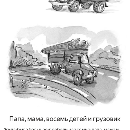
Папа, мама, восемь детей и грузовик
Жила-была большая-пребольшая семья: папа, мама и