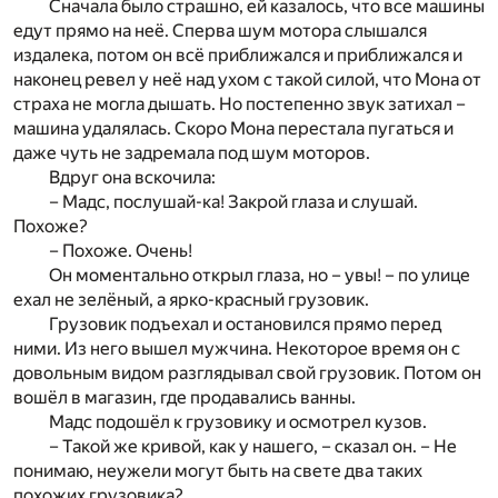
Сначала было страшно, ей казалось, что все машины
едут прямо на неё. Сперва шум мотора слышался
издалека, потом он всё приближался и приближался и
наконец ревел у неё над ухом с такой силой, что Мона от
страха не могла дышать. Но постепенно звук затихал –
машина удалялась. Скоро Мона перестала пугаться и
даже чуть не задремала под шум моторов.
Вдруг она вскочила:
– Мадс, послушай-ка! Закрой глаза и слушай.
Похоже?
– Похоже. Очень!
Он моментально открыл глаза, но – увы! – по улице
ехал не зелёный, а ярко-красный грузовик.
Грузовик подъехал и остановился прямо перед
ними. Из него вышел мужчина. Некоторое время он с
довольным видом разглядывал свой грузовик. Потом он
вошёл в магазин, где продавались ванны.
Мадс подошёл к грузовику и осмотрел кузов.
– Такой же кривой, как у нашего, – сказал он. – Не
понимаю, неужели могут быть на свете два таких
похожих грузовика?