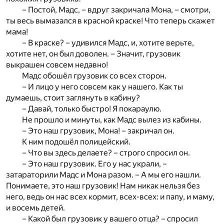
– Постой, Мадс, – вдруг закричала Мона, – смотри,
ты весь вымазался в красной краске! Что теперь скажет
мама!
– В краске? – удивился Мадс, и, хотите верьте,
хотите нет, он был доволен. – Значит, грузовик
выкрашен совсем недавно!
Мадс обошёл грузовик со всех сторон.
– И лицо у него совсем как у нашего. Как ты
думаешь, стоит заглянуть в кабину?
– Давай, только быстро! Я покараулю.
Не прошло и минуты, как Мадс вылез из кабины.
– Это наш грузовик, Мона! – закричал он.
К ним подошёл полицейский.
– Что вы здесь делаете? – строго спросил он.
– Это наш грузовик. Его у нас украли, –
затараторили Мадс и Мона разом. – А мы его нашли.
Понимаете, это наш грузовик! Нам никак нельзя без
него, ведь он нас всех кормит, всех-всех: и папу, и маму,
и восемь детей.
– Какой был грузовик у вашего отца? – спросил