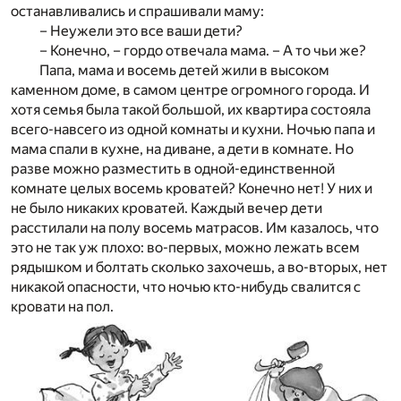
останавливались и спрашивали маму:
– Неужели это все ваши дети?
– Конечно, – гордо отвечала мама. – А то чьи же?
Папа, мама и восемь детей жили в высоком
каменном доме, в самом центре огромного города. И
хотя семья была такой большой, их квартира состояла
всего-навсего из одной комнаты и кухни. Ночью папа и
мама спали в кухне, на диване, а дети в комнате. Но
разве можно разместить в одной-единственной
комнате целых восемь кроватей? Конечно нет! У них и
не было никаких кроватей. Каждый вечер дети
расстилали на полу восемь матрасов. Им казалось, что
это не так уж плохо: во-первых, можно лежать всем
рядышком и болтать сколько захочешь, а во-вторых, нет
никакой опасности, что ночью кто-нибудь свалится с
кровати на пол.