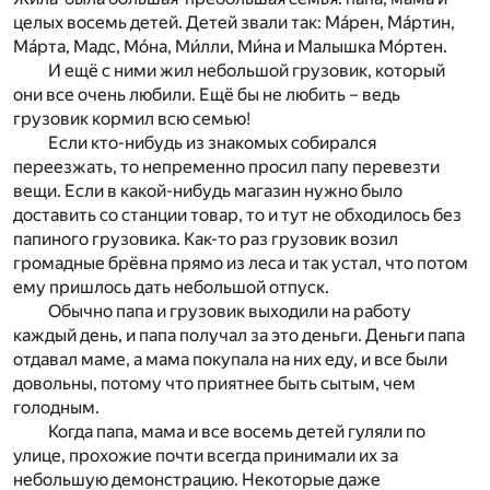
целых восемь детей. Детей звали так: Мáрен, Мáртин,
Мáрта, Мадс, Мóна, Ми́лли, Ми́на и Малышка Мо́ртен.
И ещё с ними жил небольшой грузовик, который
они все очень любили. Ещё бы не любить – ведь
грузовик кормил всю семью!
Если кто-нибудь из знакомых собирался
переезжать, то непременно просил папу перевезти
вещи. Если в какой-нибудь магазин нужно было
доставить со станции товар, то и тут не обходилось без
папиного грузовика. Как-то раз грузовик возил
громадные брёвна прямо из леса и так устал, что потом
ему пришлось дать небольшой отпуск.
Обычно папа и грузовик выходили на работу
каждый день, и папа получал за это деньги. Деньги папа
отдавал маме, а мама покупала на них еду, и все были
довольны, потому что приятнее быть сытым, чем
голодным.
Когда папа, мама и все восемь детей гуляли по
улице, прохожие почти всегда принимали их за
небольшую демонстрацию. Некоторые даже