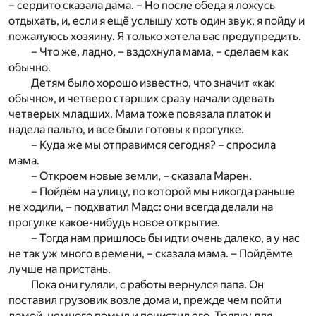
– сердито сказала дама. – Но после обеда я ложусь
отдыхать, и, если я ещё услышу хоть один звук, я пойду и
пожалуюсь хозяину. Я только хотела вас предупредить.
– Что же, ладно, – вздохнула мама, – сделаем как
обычно.
Детям было хорошо известно, что значит «как
обычно», и четверо старших сразу начали одевать
четверых младших. Мама тоже повязала платок и
надела пальто, и все были готовы к прогулке.
– Куда же мы отправимся сегодня? – спросила
мама.
– Откроем новые земли, – сказала Марен.
– Пойдём на улицу, по которой мы никогда раньше
не ходили, – подхватил Мадс: они всегда делали на
прогулке какое-нибудь новое открытие.
– Тогда нам пришлось бы идти очень далеко, а у нас
не так уж много времени, – сказала мама. – Пойдёмте
лучше на пристань.
Пока они гуляли, с работы вернулся папа. Он
поставил грузовик возле дома и, прежде чем пойти
домой, немного помыл и почистил его. Тряпку для