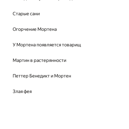
Старые сани
Огорчение Мортена
У Мортена появляется товарищ
Мартин в растерянности
Петтер Бенедикт и Мортен
Злая фея