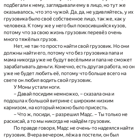
подбегали к нему, заглядывали ему в лицо, но тут же
оказывалось, что это чужой. Да, да, не удивляйтесь, у их
грузовика было своё собственное лицо, так же, как у
человека. К тому же у него был покосившийся кузов,
потому что за свою жизнь грузовик перевёз очень
много тяжёлых грузов.
Нет, не так-то просто найти свой грузовик. Но они
должны найти его, потому что без грузовика папа и
мама никогда уже не будут весёлыми и папа не сможет
зарабатывать деньги. Конечно, есть другая работа, но он
уже не будет любить её, потому что больше всего на
свете он любил водить свой грузовик.
У Моны устали ноги.
– Давай посидим немножко, – сказала она и
подошла к большой витрине с широким низким
карнизом, на который можно было присесть.
– Что ж, посиди, – разрешил Мадс. – Ты только не
раскисай, а то мы никогда не найдём грузовик.
По правде говоря, Мадс не очень-то надеялся найти
грузовик. Вчера вечером, лёжа в постели, он был