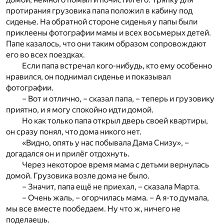
протирания грузовика папа положил в кабину под
сиденье. На обратной стороне сиденья у папы были
приклеены фотографии мамы и всех восьмерых детей.
Папе казалось, что они таким образом сопровождают
его во всех поездках.
Если папа встречал кого-нибудь, кто ему особенно
нравился, он поднимал сиденье и показывал
фотографии.
– Вот и отлично, – сказал папа, – теперь и грузовику
приятно, и я могу спокойно идти домой.
Но как только папа открыл дверь своей квартиры,
он сразу понял, что дома никого нет.
«Видно, опять у нас побывала Дама Снизу», –
догадался он и прилёг отдохнуть.
Через некоторое время мама с детьми вернулась
домой. Грузовика возле дома не было.
– Значит, папа ещё не приехал, – сказала Марта.
– Очень жаль, – огорчилась мама. – А я-то думала,
мы все вместе пообедаем. Ну что ж, ничего не
поделаешь.