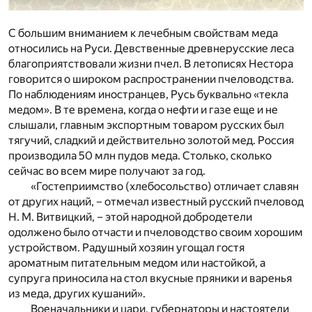
С большим вниманием к лечебным свойствам меда
относились на Руси. Девственные древнерусские леса
благоприятствовали жизни пчел. В летописях Нестора
говорится о широком распространении пчеловодства.
По наблюдениям иностранцев, Русь буквально «текла
медом». В те времена, когда о нефти и газе еще и не
слышали, главным экспортным товаром русских был
тягучий, сладкий и действительно золотой мед. Россия
производила 50 млн пудов меда. Столько, сколько
сейчас во всем мире получают за год.
«Гостеприимство (хлебосольство) отличает славян
от других наций, – отмечал известный русский пчеловод
Н. М. Витвицкий, – этой народной добродетели
одолжено было отчасти и пчеловодство своим хорошим
устройством. Радушный хозяин угощал гостя
ароматным питательным медом или настойкой, а
супруга приносила на стол вкусные пряники и варенья
из меда, других кушаний».
Военачальники и цари, губернаторы и настоятели