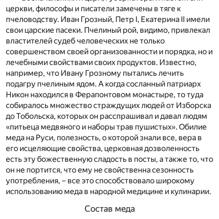
церкви, философы и писатели замечены в тяге к
пчеловодству. Иван Грозный, Петр I, Екатерина II имели
свои царские пасеки. Пчелиный рой, видимо, привлекал
властителей судеб человеческих не только
совершенством своей организованности и порядка, но и
лечебными свойствами своих продуктов. Известно,
например, что Ивану Грозному пытались лечить
подагру пчелиным ядом. А когда сосланный патриарх
Никон находился в Ферапонтовом монастыре, то туда
собиралось множество страждущих людей от Изборска
до Тобольска, которых он расспрашивал и давал людям
«питьеца медвяного и наборы трав пушистых». Обилие
меда на Руси, полезность, о которой знали все, вера в
его исцеляющие свойства, церковная дозволенность
есть эту божественную сладость в посты, а также то, что
он не портится, что ему не свойственна сезонность
употребления, – все это способствовало широкому
использованию меда в народной медицине и кулинарии.
Состав меда