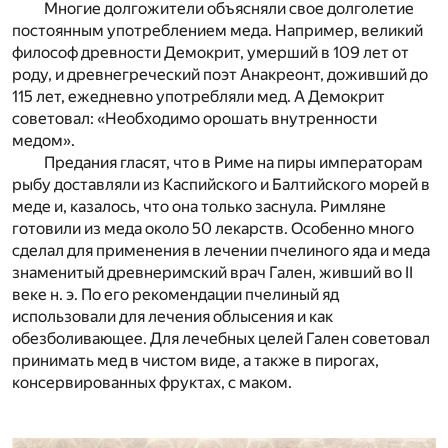
Многие долгожители объясняли свое долголетие
постоянным употреблением меда. Например, великий
философ древности Демокрит, умерший в 109 лет от
роду, и древнегреческий поэт Анакреонт, доживший до
115 лет, ежедневно употребляли мед. А Демокрит
советовал: «Необходимо орошать внутренности
медом».
Предания гласят, что в Риме на пиры императорам
рыбу доставляли из Каспийского и Балтийского морей в
меде и, казалось, что она только заснула. Римляне
готовили из меда около 50 лекарств. Особенно много
сделал для применения в лечении пчелиного яда и меда
знаменитый древнеримский врач Гален, живший во II
веке н. э. По его рекомендации пчелиный яд
использовали для лечения облысения и как
обезболивающее. Для лечебных целей Гален советовал
принимать мед в чистом виде, а также в пирогах,
консервированных фруктах, с маком.