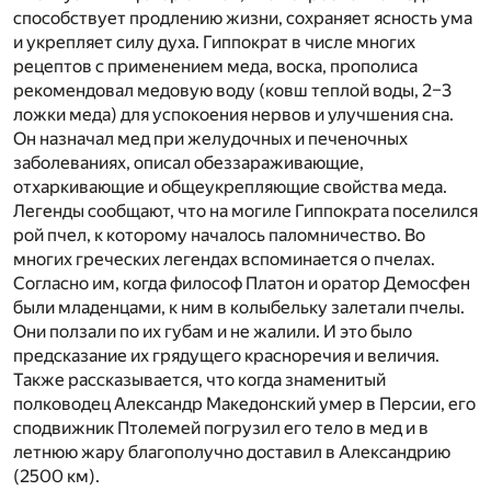
способствует продлению жизни, сохраняет ясность ума
и укрепляет силу духа. Гиппократ в числе многих
рецептов с применением меда, воска, прополиса
рекомендовал медовую воду (ковш теплой воды, 2–3
ложки меда) для успокоения нервов и улучшения сна.
Он назначал мед при желудочных и печеночных
заболеваниях, описал обеззараживающие,
отхаркивающие и общеукрепляющие свойства меда.
Легенды сообщают, что на могиле Гиппократа поселился
рой пчел, к которому началось паломничество. Во
многих греческих легендах вспоминается о пчелах.
Согласно им, когда философ Платон и оратор Демосфен
были младенцами, к ним в колыбельку залетали пчелы.
Они ползали по их губам и не жалили. И это было
предсказание их грядущего красноречия и величия.
Также рассказывается, что когда знаменитый
полководец Александр Македонский умер в Персии, его
сподвижник Птолемей погрузил его тело в мед и в
летнюю жару благополучно доставил в Александрию
(2500 км).