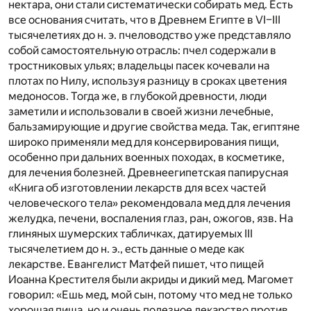
нектара, они стали систематически собирать мед. Есть
все основания считать, что в Древнем Египте в VI–III
тысячелетиях до н. э. пчеловодство уже представляло
собой самостоятельную отрасль: пчел содержали в
тростниковых ульях; владельцы пасек кочевали на
плотах по Нилу, используя разницу в сроках цветения
медоносов. Тогда же, в глубокой древности, люди
заметили и использовали в своей жизни лечебные,
бальзамирующие и другие свойства меда. Так, египтяне
широко применяли мед для консервирования пищи,
особенно при дальних военных походах, в косметике,
для лечения болезней. Древнеегипетская папирусная
«Книга об изготовлении лекарств для всех частей
человеческого тела» рекомендовала мед для лечения
желудка, печени, воспаления глаз, ран, ожогов, язв. На
глиняных шумерских табличках, датируемых III
тысячелетием до н. э., есть данные о меде как
лекарстве. Евангелист Матфей пишет, что пищей
Иоанна Крестителя были акриды и дикий мед. Магомет
говорил: «Ешь мед, мой сын, потому что мед не только
хорошая пища, но и очень полезное лекарство против