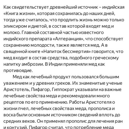
Как свидетельствует древнейший источник – индийская
«Книга жизни», которая сохранилась до наших дней,
тогда уже считалось, что продлить жизнь можно только
эликсиром и диетой, в состав которой входят мед и
молоко. Главной составной частью известного
индийского препарата «Алтеранция», что способствует
сохранению молодости, также является мед. А в
священной книге «Напиток бессмертия» говорится, что
мед входит в состав средства, подобного греческому
напитку амброзии. В Индии применяли мед как
противоядие.
Мед как лечебный продукт пользовался большим
уважением и у древних греков. Их знаменитые ученые
Аристотель, Пифагор, Гиппократ указывали на важные
лечебные свойства меда и рекомендовали много
рецептов по его применению. Работы Аристотеля о
жизни пчел, лечебных свойствах меда, прополиса и
воска были основным источником сведений вплоть до
средних веков. Он применял прополис для лечения ран
и контузий. Пифагор считал, что потребление меда