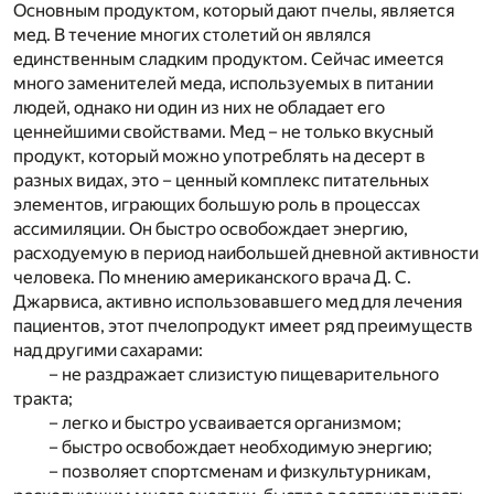
Основным продуктом, который дают пчелы, является
мед. В течение многих столетий он являлся
единственным сладким продуктом. Сейчас имеется
много заменителей меда, используемых в питании
людей, однако ни один из них не обладает его
ценнейшими свойствами. Мед – не только вкусный
продукт, который можно употреблять на десерт в
разных видах, это – ценный комплекс питательных
элементов, играющих большую роль в процессах
ассимиляции. Он быстро освобождает энергию,
расходуемую в период наибольшей дневной активности
человека. По мнению американского врача Д. С.
Джарвиса, активно использовавшего мед для лечения
пациентов, этот пчелопродукт имеет ряд преимуществ
над другими сахарами:
– не раздражает слизистую пищеварительного
тракта;
– легко и быстро усваивается организмом;
– быстро освобождает необходимую энергию;
– позволяет спортсменам и физкультурникам,