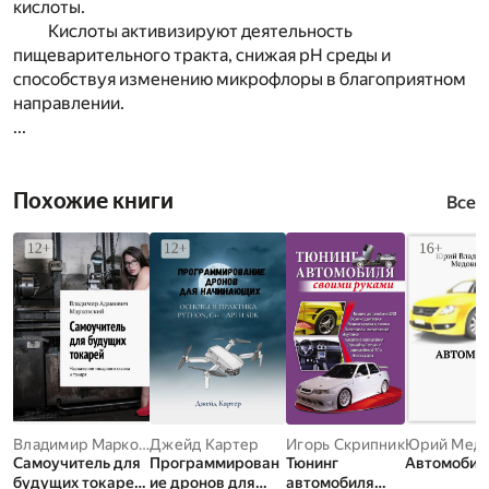
кислоты.
Кислоты активизируют деятельность
пищеварительного тракта, снижая рН среды и
способствуя изменению микрофлоры в благоприятном
направлении.
...
Похожие книги
Все
Владимир Марковский
Джейд Картер
Игорь Скрипник
Самоучитель для
Программирован
Тюнинг
Автомобил
будущих токарей.
ие дронов для
автомобиля