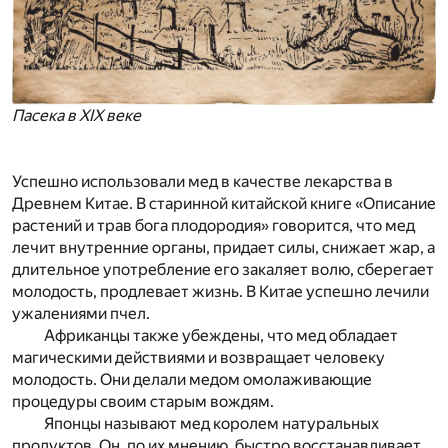
Пасека в XIX веке
Успешно использовали мед в качестве лекарства в
Древнем Китае. В старинной китайской книге «Описание
растений и трав бога плодородия» говорится, что мед
лечит внутренние органы, придает силы, снижает жар, а
длительное употребление его закаляет волю, сберегает
молодость, продлевает жизнь. В Китае успешно лечили
ужалениями пчел.
Африканцы также убеждены, что мед обладает
магическими действиями и возвращает человеку
молодость. Они делали медом омолаживающие
процедуры своим старым вождям.
Японцы называют мед королем натуральных
продуктов. Он, по их мнению, быстро восстанавливает