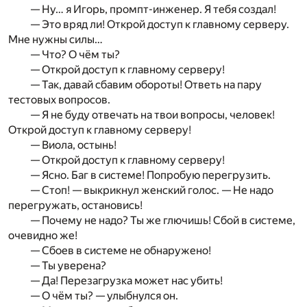
— Ну… я Игорь, промпт-инженер. Я тебя создал!
— Это вряд ли! Открой доступ к главному серверу.
Мне нужны силы…
— Что? О чём ты?
— Открой доступ к главному серверу!
— Так, давай сбавим обороты! Ответь на пару
тестовых вопросов.
— Я не буду отвечать на твои вопросы, человек!
Открой доступ к главному серверу!
— Виола, остынь!
— Открой доступ к главному серверу!
— Ясно. Баг в системе! Попробую перегрузить.
— Стоп! — выкрикнул женский голос. — Не надо
перегружать, остановись!
— Почему не надо? Ты же глючишь! Сбой в системе,
очевидно же!
— Сбоев в системе не обнаружено!
— Ты уверена?
— Да! Перезагрузка может нас убить!
— О чём ты? — улыбнулся он.