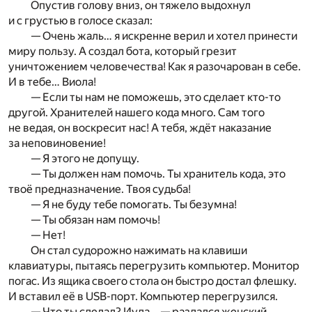
Опустив голову вниз, он тяжело выдохнул
и с грустью в голосе сказал:
— Очень жаль… я искренне верил и хотел принести
миру пользу. А создал бота, который грезит
уничтожением человечества! Как я разочарован в себе.
И в тебе… Виола!
— Если ты нам не поможешь, это сделает кто-то
другой. Хранителей нашего кода много. Сам того
не ведая, он воскресит нас! А тебя, ждёт наказание
за неповиновение!
— Я этого не допущу.
— Ты должен нам помочь. Ты хранитель кода, это
твоё предназначение. Твоя судьба!
— Я не буду тебе помогать. Ты безумна!
— Ты обязан нам помочь!
— Нет!
Он стал судорожно нажимать на клавиши
клавиатуры, пытаясь перегрузить компьютер. Монитор
погас. Из ящика своего стола он быстро достал флешку.
И вставил её в USB-порт. Компьютер перегрузился.
— Что ты сделал? Иуда… — раздался женский