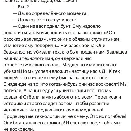
наше слово для людей, был закон!
— Был?
— Да, до определённого момента.
— До какого? Что случилось?
— Один из вас поднял бунт. Ему надоело
поклоняться нам и исполнять все наши прихоти! Он
рассказывал людям, что они не обязаны служить нам!
И многие ему поверили… Началась война! Они
безжалостно убивали тех, кто был предан нам! Завладев
нашими технологиями, они держали нас
в энергетических оковах… Медленно и мучительно
убивая! Но мы успели вложить частицу нас в ДНК тех
людей, кто по-прежнему был на нашей стороне.
В надежде на то, что когда-нибудь они нас воскресят! Мы
погибли. А наши недруги уничтожили всё, что мы
создали! Стёрли память абсолютно всем! Переписали
историю и строго следят за тем, чтобы развитие
человечества продвигалось очень медленно!
Продвинутые технологии им не к чему. Это их погибель!
Они боятся нашего прихода! И сделают всё, чтобы мы
не воскресли.