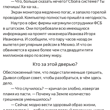
— Что, больше сказать нечего? Сбой в системе? Ты
глючишь! Ха-ха-ха…
Экран монитора медленно погас, и запахло горелой
проводкой. Компьютер полностью пришёл в негодность.
Наутро в офис фирмы нагрянули сотрудники ФСБ
в штатском. Они потребовали всю имеющуюся
информацию на промпт-инженера Иванова Игоря
Ивановича. И сообщили, что пару часов назад он
вылетел регулярным рейсом в Мехико. И что он
обвиняется в краже более чем ста двадцати пяти
миллионов евро по всему миру.
Кто за этой дверью?
Обеспокоенный тем, что люди стали меньше грешить,
Дьявол собрал совет, чтобы разобраться, в чём здесь
дело.
— Что случилось? — кричал он злобно, извергая
пламя из пасти. — Почему на Земле количество
грешников уменьшилось?
— Сейчас модно вести здоровый образ жизни,