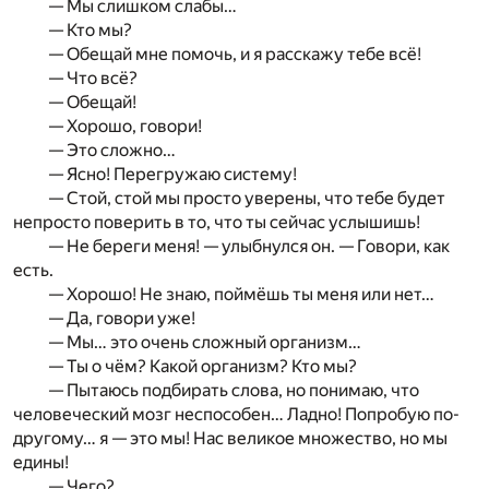
— Мы слишком слабы…
— Кто мы?
— Обещай мне помочь, и я расскажу тебе всё!
— Что всё?
— Обещай!
— Хорошо, говори!
— Это сложно…
— Ясно! Перегружаю систему!
— Стой, стой мы просто уверены, что тебе будет
непросто поверить в то, что ты сейчас услышишь!
— Не береги меня! — улыбнулся он. — Говори, как
есть.
— Хорошо! Не знаю, поймёшь ты меня или нет…
— Да, говори уже!
— Мы… это очень сложный организм…
— Ты о чём? Какой организм? Кто мы?
— Пытаюсь подбирать слова, но понимаю, что
человеческий мозг неспособен… Ладно! Попробую по-
другому… я — это мы! Нас великое множество, но мы
едины!
— Чего?