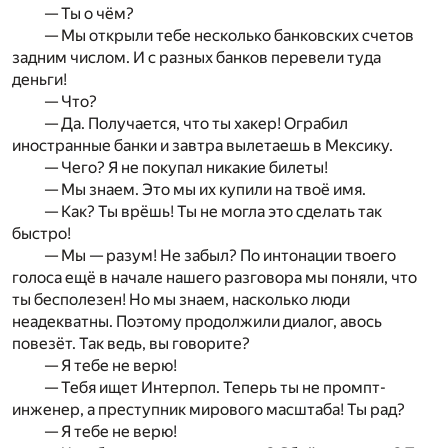
— Ты о чём?
— Мы открыли тебе несколько банковских счетов
задним числом. И с разных банков перевели туда
деньги!
— Что?
— Да. Получается, что ты хакер! Ограбил
иностранные банки и завтра вылетаешь в Мексику.
— Чего? Я не покупал никакие билеты!
— Мы знаем. Это мы их купили на твоё имя.
— Как? Ты врёшь! Ты не могла это сделать так
быстро!
— Мы — разум! Не забыл? По интонации твоего
голоса ещё в начале нашего разговора мы поняли, что
ты бесполезен! Но мы знаем, насколько люди
неадекватны. Поэтому продолжили диалог, авось
повезёт. Так ведь, вы говорите?
— Я тебе не верю!
— Тебя ищет Интерпол. Теперь ты не промпт-
инженер, а преступник мирового масштаба! Ты рад?
— Я тебе не верю!