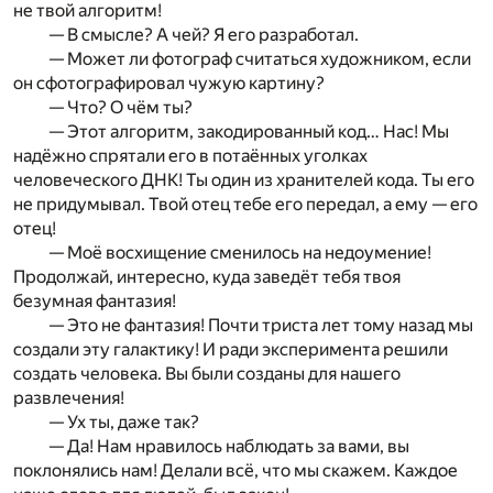
не твой алгоритм!
— В смысле? А чей? Я его разработал.
— Может ли фотограф считаться художником, если
он сфотографировал чужую картину?
— Что? О чём ты?
— Этот алгоритм, закодированный код… Нас! Мы
надёжно спрятали его в потаённых уголках
человеческого ДНК! Ты один из хранителей кода. Ты его
не придумывал. Твой отец тебе его передал, а ему — его
отец!
— Моё восхищение сменилось на недоумение!
Продолжай, интересно, куда заведёт тебя твоя
безумная фантазия!
— Это не фантазия! Почти триста лет тому назад мы
создали эту галактику! И ради эксперимента решили
создать человека. Вы были созданы для нашего
развлечения!
— Ух ты, даже так?
— Да! Нам нравилось наблюдать за вами, вы
поклонялись нам! Делали всё, что мы скажем. Каждое