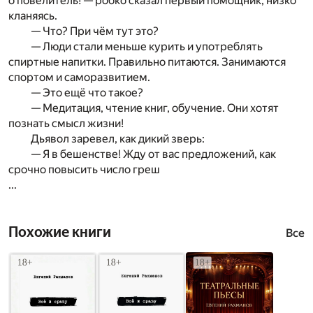
о повелитель! — робко сказал первый помощник, низко
кланяясь.
— Что? При чём тут это?
— Люди стали меньше курить и употреблять
спиртные напитки. Правильно питаются. Занимаются
спортом и саморазвитием.
— Это ещё что такое?
— Медитация, чтение книг, обучение. Они хотят
познать смысл жизни!
Дьявол заревел, как дикий зверь:
— Я в бешенстве! Жду от вас предложений, как
срочно повысить число греш
...
Похожие книги
Все