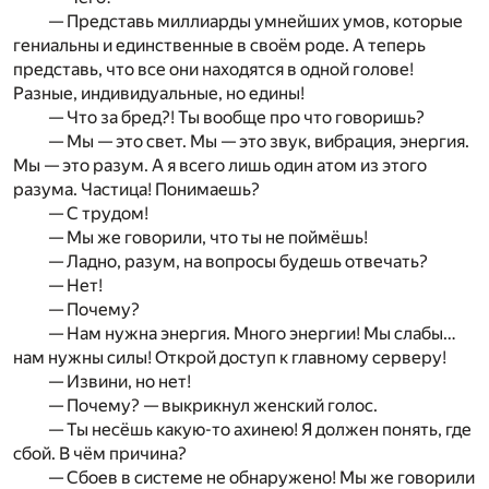
— Представь миллиарды умнейших умов, которые
гениальны и единственные в своём роде. А теперь
представь, что все они находятся в одной голове!
Разные, индивидуальные, но едины!
— Что за бред?! Ты вообще про что говоришь?
— Мы — это свет. Мы — это звук, вибрация, энергия.
Мы — это разум. А я всего лишь один атом из этого
разума. Частица! Понимаешь?
— С трудом!
— Мы же говорили, что ты не поймёшь!
— Ладно, разум, на вопросы будешь отвечать?
— Нет!
— Почему?
— Нам нужна энергия. Много энергии! Мы слабы…
нам нужны силы! Открой доступ к главному серверу!
— Извини, но нет!
— Почему? — выкрикнул женский голос.
— Ты несёшь какую-то ахинею! Я должен понять, где
сбой. В чём причина?
— Сбоев в системе не обнаружено! Мы же говорили