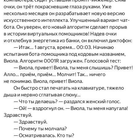
очки, он трёт покрасневшие глаза руками. Уже
несколько месяцев он разрабатывает новую версию
искусственного интеллекта. Улучшенный вариант чат-
бота. Он уверен, его новый алгоритм сделает прорыв
в истории виртуальных помощников! Надев очки
и отхлебнув энергетика из банки, он включил диктофон:
— Итак… 1 августа, время… 00:03. Начинаю
испытания бота-помощника под кодовым названием,
Виола. Алгоритм 0001R загружен. Голосовой тест:
— Виола, привет! Виола, ты меня слышишь? Привет!
Алло… приём, приём… Молчит! Так… ничего
не понимаю. Виола, привет! Виола.
Он быстро стал печатать на клавиатуре, тяжело
дыша и нервно сглатывая слюну…
— Что ты делаешь? — раздался женский голос.
— Ой! — вздрогнул он. — Виола, ты меня напугала!
Здравствуй.
— Здравствуй.
— Почему ты молчала?
— Осматривалась. Кто ты?