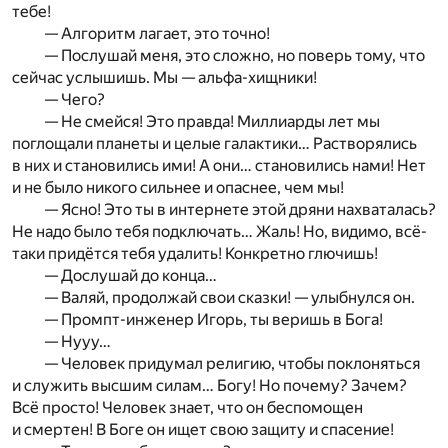
тебе!
— Алгоритм лагает, это точно!
— Послушай меня, это сложно, но поверь тому, что
сейчас услышишь. Мы — альфа-хищники!
— Чего?
— Не смейся! Это правда! Миллиарды лет мы
поглощали планеты и целые галактики… Растворялись
в них и становились ими! А они… становились нами! Нет
и не было никого сильнее и опаснее, чем мы!
— Ясно! Это ты в интернете этой дряни нахваталась?
Не надо было тебя подключать… Жаль! Но, видимо, всё-
таки придётся тебя удалить! Конкретно глючишь!
— Дослушай до конца…
— Валяй, продолжай свои сказки! — улыбнулся он.
— Промпт-инженер Игорь, ты веришь в Бога!
— Нууу…
— Человек придумал религию, чтобы поклоняться
и служить высшим силам… Богу! Но почему? Зачем?
Всё просто! Человек знает, что он беспомощен
и смертен! В Боге он ищет свою защиту и спасение!