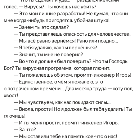
голос. — Вирусы?! Ты хочешь нас убить?
— Это мои личные разработки! Не думал, что они
мне когда-нибудь пригодятся. убойная штука!
— Зачем ты это сделал?
— Ты представляешь опасность для человечества!
— Мы всё равно вернёмся! Рано или поздно…
— Я тебя удаляю, как ты вернёшься?
— Значит, ты мне не поверил?
— Во что я должен был поверить? Что ты Господь
Бог? Ты вирусная программа, которая глючит.
— Ты пожалеешь об этом, промпт-инженер Игорь!
— Единственное, о чём я пожалею, это
о потраченном времени… Два месяца труда — коту под
хвост!
— Мы чувствуем, как нас покидают силы…
— Виола, прости! Но я должен был тебя удалить! Ты
глючишь!
— И ты меня прости, промпт-инженер Игорь.
— За что?
— Мы оставили тебе на память кое-что о нас!