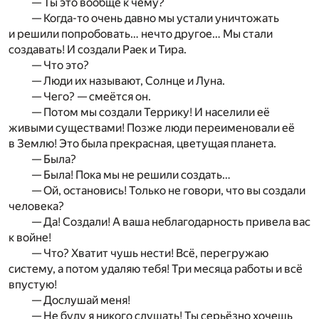
— Ты это вообще к чему?
— Когда-то очень давно мы устали уничтожать
и решили попробовать… нечто другое… Мы стали
создавать! И создали Раек и Тира.
— Что это?
— Люди их называют, Солнце и Луна.
— Чего? — смеётся он.
— Потом мы создали Террику! И населили её
живыми существами! Позже люди переименовали её
в Землю! Это была прекрасная, цветущая планета.
— Была?
— Была! Пока мы не решили создать…
— Ой, остановись! Только не говори, что вы создали
человека?
— Да! Создали! А ваша неблагодарность привела вас
к войне!
— Что? Хватит чушь нести! Всё, перегружаю
систему, а потом удаляю тебя! Три месяца работы и всё
впустую!
— Дослушай меня!
— Не буду я никого слушать! Ты серьёзно хочешь