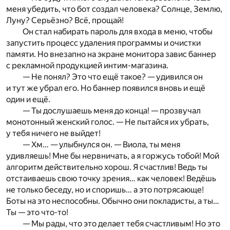
меня убедить, что бот создал человека? Солнце, Землю,
Луну? Серьёзно? Всё, прощай!
Он стал набирать пароль для входа в меню, чтобы
запустить процесс удаления программы и очистки
памяти. Но внезапно на экране монитора завис баннер
с рекламной продукцией интим-магазина.
— Не понял? Это что ещё такое? — удивился он
и тут же убрал его. Но баннер появился вновь и ещё
один и ещё.
— Ты дослушаешь меня до конца! — прозвучал
монотонный женский голос. — Не пытайся их убрать,
у тебя ничего не выйдет!
— Хм… — улыбнулся он. — Виола, ты меня
удивляешь! Мне бы нервничать, а я горжусь тобой! Мой
алгоритм действительно хорош. Я счастлив! Ведь ты
отстаиваешь свою точку зрения… как человек! Ведёшь
не только беседу, но и споришь… а это потрясающе!
Боты на это неспособны. Обычно они покладисты, а ты…
Ты — это что-то!
— Мы рады, что это делает тебя счастливым! Но это