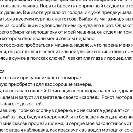
 столь вспыльчива. Пора отбросить неприятный осадок от эт
я дальше. В животе урчало от голода, и я уже предвкушала, 
аться в кусочки куриных наггетсов. Выйдя из магазина, я в
к из коробочки и с удовольствием сунула его в рот. Однако
оего обидчика неподалеку от моей машины, он сидел на то
о котором одолевали меня совсем недавно.
осторожно пробраться к машине, надеясь, что парень меня н
еня, он расплылся в ослепительной улыбке и приветливо по
сь в сумке в поисках ключей, я закатила глаза и процедила:
ся.
 все-таки прикупили чувство юмора?
ирую приобрести для вас хорошие манеры.
 он покачал головой. Пригладив шевелюру, парень водрузи
шлем и запустил двигатель своего «харлея». Рокот мотора 
ывая его до костей.
 машину, громко хлопнув дверью, но не смогла удержаться, 
ний взгляд, будучи уверенной, что больше никогда в жизни
л мне сквозь прорези шлема, и сердце мое заколотилось от
него вида я наблюдала, как красавчик выводил мотоцикл со с