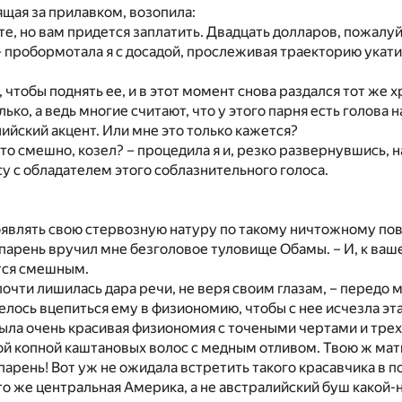
щая за прилавком, возопила:
те, но вам придется заплатить. Двадцать долларов, пожалуй
 – пробормотала я с досадой, прослеживая траекторию укат
, чтобы поднять ее, и в этот момент снова раздался тот же 
ько, а ведь многие считают, что у этого парня есть голова н
лийский акцент. Или мне это только кажется?
это смешно, козел? – процедила я и, резко развернувшись, 
осу с обладателем этого соблазнительного голоса.
оявлять свою стервозную натуру по такому ничтожному пов
 парень вручил мне безголовое туловище Обамы. – И, к ва
ется смешным.
 почти лишилась дара речи, не веря своим глазам, – передо 
елось вцепиться ему в физиономию, чтобы с нее исчезла эта 
 была очень красивая физиономия с точеными чертами и тре
й копной каштановых волос с медным отливом. Твою ж мат
арень! Вот уж не ожидала встретить такого красавчика в п
это же центральная Америка, а не австралийский буш какой-н