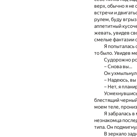
верх, обычно я не
встречи и двигатьс
рулем, буду вгрыз
аппетитный кусоче
жевать, увидев св
смелые фантазии 
Я попыталась 
то было. Увидев м
Судорожно роя
– Снова вы…
Он ухмыльнул
– Надеюсь, вы
– Нет, я план
Усмехнувшись,
блестящий черный 
моем теле, прониз
Я забралась в
незнакомца послед
типа. Он подмигну
В зеркало зад