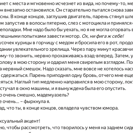
анет с места и мгновенно исчезнет из вида, но почему-то, 
он внезапно остановился. Он старательно пытался снова зав
сны. В конце концов, заглушив двигатель, парень стянул шле
 запустив в волосы пятерню, слез с мотоцикла и принялся 
поладки. Мне надо было бы уехать, но я не могла оторвать в
спешными попытками завести мотор.
Ох, ни фига ж себе!
усочек курицы в горчицу с медом и бросила его в рот, прод
дании увлекательного зрелища. Через пару минут красавч
ому-то звонить, нервно прохаживаясь взад-вперед. Затем, 
олову в мою сторону и одарил меня свирепым взглядом. По
а нервный смешок. Надо сказать, мне вовсе не хотелось нас
а сдержаться. Парень приподнял одну бровь, отчего мне ещ
яться. Наглый тип медленно направился в мою сторону, л
остучал в окно машины, и я вынуждена была его опустить.
то очень смешно, мадемуазель?
е очень… – фыркнула я.
рад, что ты, в конце концов, овладела чувством юмора.
ексуальный акцент!
ю, чтобы рассмотреть, что творилось у меня на заднем сиде