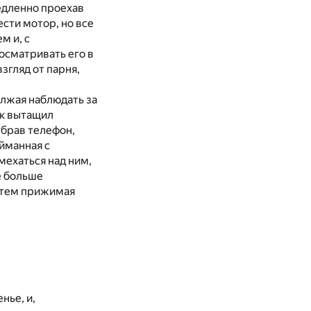
медленно проехав
ести мотор, но все
м и, с
осматривать его в
згляд от парня,
олжая наблюдать за
ик вытащил
убрав телефон,
йманная с
мехаться над ним,
е больше
октем прижимая
нье, и,