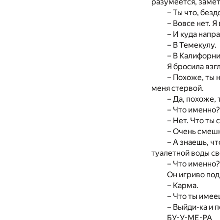
разумеется, замет
– Ты что, без
– Вовсе нет. 
– И куда напр
– В Темекулу.
– В Калифорни
Я бросила взгл
– Похоже, ты 
меня стервой.
– Да, похоже, т
– Что именно?
– Нет. Что ты 
– Очень смеш
– А знаешь, чт
туалетной воды св
– Что именно?
Он игриво под
– Карма.
– Что ты имее
– Выйди-ка и п
БУ-У-МЕ-РА