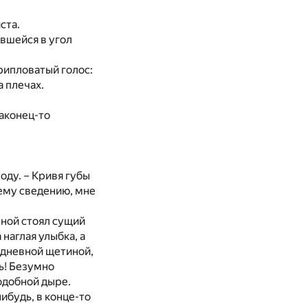
ста.
ившейся в угол
хрипловатый голос:
а плечах.
наконец-то
оду. – Кривя губы
шему сведению, мне
мной стоял сущий
наглая улыбка, а
хдневной щетиной,
ь! Безумно
одобной дыре.
ибудь, в конце-то