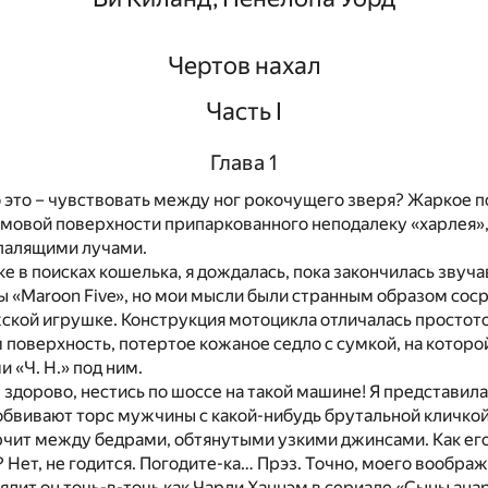
Чертов нахал
Часть I
Глава 1
 это – чувствовать между ног рокочущего зверя? Жаркое 
омовой поверхности припаркованного неподалеку «харлея»
палящими лучами.
ке в поисках кошелька, я дождалась, пока закончилась звуч
 «Maroon Five», но мои мысли были странным образом сос
ской игрушке. Конструкция мотоцикла отличалась простото
 поверхность, потертое кожаное седло с сумкой, на которо
 «Ч. Н.» под ним.
, здорово, нестись по шоссе на такой машине! Я представила
обвивают торс мужчины с какой-нибудь брутальной кличкой
рчит между бедрами, обтянутыми узкими джинсами. Как ег
 Нет, не годится. Погодите-ка… Прэз. Точно, моего вообра
лядит он точь-в-точь как Чарли Ханнэм в сериале «Сыны ана