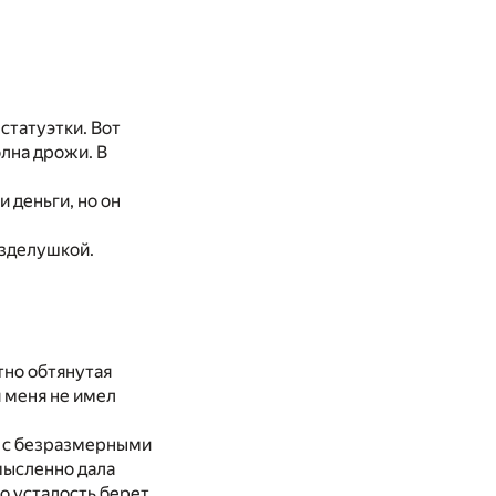
статуэтки. Вот
олна дрожи. В
 деньги, но он
езделушкой.
отно обтянутая
я меня не имел
у с безразмерными
мысленно дала
то усталость берет