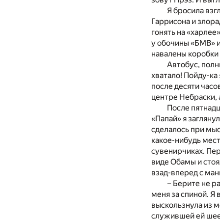
Я бросила вз
Гаррисона и злора
гонять на «харлее
у обочины «БМВ» и
навалены коробки 
Автобус, полн
хватало! Пойду-ка
после десяти часов
центре Небраски, 
После пятнадц
«Папай» я загляну
сделалось при мыс
какое-нибудь мест
сувенирчиках. Пер
виде Обамы и стоя
взад-вперед с ман
– Берите не р
меня за спиной. Я
выскользнула из м
служившей ей шеей