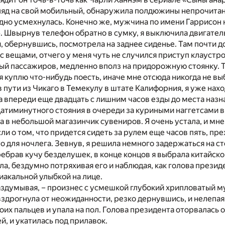
гляд на свой мобильный, обнаружила полдюжины непрочита
дно усмехнулась. Конечно же, мужчина по имени Гаррисон 
». Швырнув телефон обратно в сумку, я выключила двигате
, обернувшись, посмотрела на заднее сиденье. Там почти д
с вещами, отчего у меня чуть не случился приступ клаустр
ый пассажиров, медленно вполз на придорожную стоянку. Т
 я куплю что-нибудь поесть, иначе мне отсюда никогда не вы
 пути из Чикаго в Темекулу в штате Калифорния, я уже нахо
а впереди еще двадцать с лишним часов езды до места назн
атиминутного стояния в очереди за куриными наггетсами в
ла в небольшой магазинчик сувениров. Я очень устала, и мне
ли о том, что придется сидеть за рулем еще часов пять, пр
о для ночлега. Зевнув, я решила немного задержаться на ст
ебрав кучу безделушек, в конце концов я выбрала китайско
ла, бездумно потряхивая его и наблюдая, как голова презид
иакальной улыбкой на лице.
аздумывая, – произнес с усмешкой глубокий хрипловатый м
 вздрогнула от неожиданности, резко дернувшись, и нелепая
оих пальцев и упала на пол. Голова президента оторвалась 
, и укатилась под прилавок.