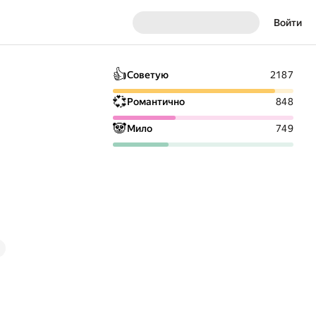
Войти
👍
Советую
2187
💞
Романтично
848
🐼
Мило
749