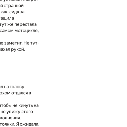
ой странной
как, сидя за
ытащила
 тут же перестала
м самом мотоцикле,
е заметит. Не тут-
махал рукой.
л на голову
эхом отдался в
чтобы не кинуть на
 не увижу этого
 волнения.
тоянки. Я ожидала,