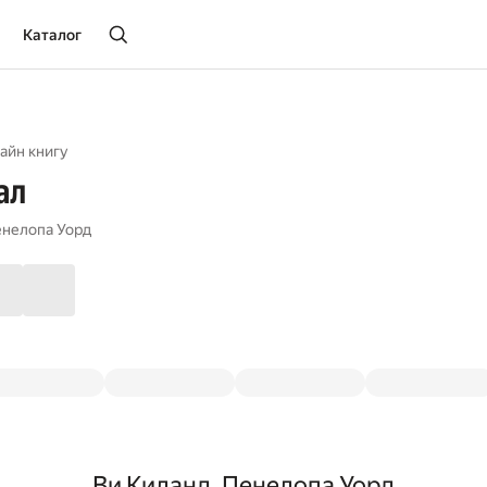
Каталог
айн книгу
ал
нелопа Уорд
Ви Киланд, Пенелопа Уорд