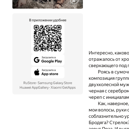
В приложении удобнее
Интересно, каково
отражалось от хр
сверкающего под 
Роясь в сумоч
композиция группы
RuStore
·
Samsung Galaxy Store
двухколесной муж
Huawei AppGallery
·
Xiaomi GetApps
черная с серебром
череп с инициалами
Как, наверное
мои волосы, руки 
соблазнительно у
Бродяга? Стрелок?
зовут Прэз. И выг