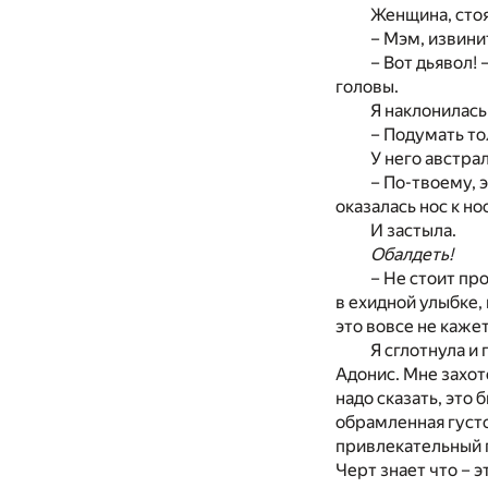
Женщина, стоя
– Мэм, извини
– Вот дьявол!
головы.
Я наклонилась
– Подумать тол
У него австра
– По-твоему, 
оказалась нос к н
И застыла.
Обалдеть!
– Не стоит пр
в ехидной улыбке,
это вовсе не каж
Я сглотнула и
Адонис. Мне захот
надо сказать, это
обрамленная густо
привлекательный п
Черт знает что – 