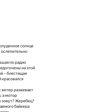
полуденное солнце
, ослепительно
авшая по радио
редоточены на этой
й – блестящая
й красовался
: ветер развевает
, а мотор
о зовут? Жеребец?
жаемого байкера
рхии».