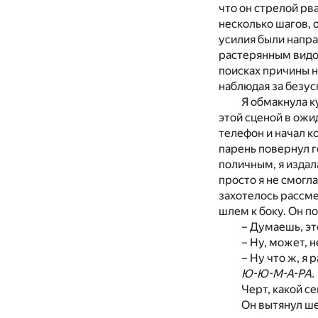
что он стрелой рв
несколько шагов, 
усилия были напра
растерянным видом
поисках причины не
наблюдая за безу
Я обмакнула к
этой сценой в ожи
телефон и начал к
парень повернул г
поличным, я издал
просто я не смогл
захотелось рассме
шлем к боку. Он п
– Думаешь, э
– Ну, может, н
– Ну что ж, я 
Ю-Ю-М-А-РА.
Черт, какой с
Он вытянул ше