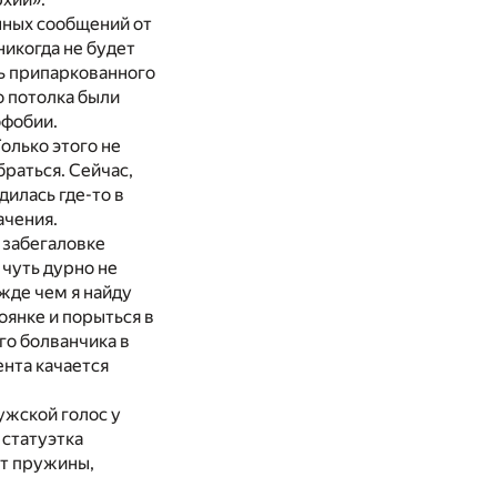
нных сообщений от
никогда не будет
ль припаркованного
о потолка были
офобии.
олько этого не
браться. Сейчас,
дилась где-то в
ачения.
 забегаловке
 чуть дурно не
ежде чем я найду
оянке и порыться в
го болванчика в
ента качается
ужской голос у
 статуэтка
от пружины,