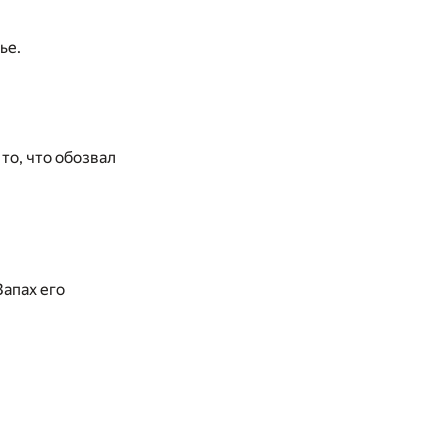
ье.
то, что обозвал
Запах его