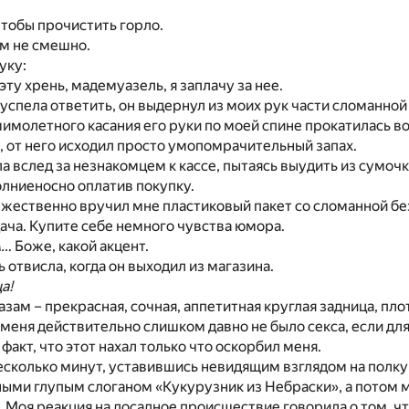
чтобы прочистить горло.
ем не смешно.
уку:
эту хрень, мадемуазель, я заплачу за нее.
успела ответить, он выдернул из моих рук части сломанной 
 мимолетного касания его руки по моей спине прокатилась в
 от него исходил просто умопомрачительный запах.
а вслед за незнакомцем к кассе, пытаясь выудить из сумочки
лниеносно оплатив покупку.
ржественно вручил мне пластиковый пакет со сломанной б
сдача. Купите себе немного чувства юмора.
А…
Боже, какой акцент.
 отвисла, когда он выходил из магазина.
а!
лазам – прекрасная, сочная, аппетитная круглая задница, пл
 меня действительно слишком давно не было секса, если дл
факт, что этот нахал только что оскорбил меня.
есколько минут, уставившись невидящим взглядом на полк
ными глупым слоганом «Кукурузник из Небраски», а потом 
д. Моя реакция на досадное происшествие говорила о том, ч