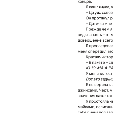
концов.
Я кашлянула, 
– Да уж, совс
Он протянул р
– Дате-ка мне 
Прежде чем я 
ведь напасть – от
довершение всего,
Я проследовал
меня опередил, мо
Красавчик то
– В пакете – 
Ю-Ю-МА-А-Р
У менячелюсть
Вот это задниц
Я не верила г
джинсами. Черт, у
значения даже тот 
Я простояла н
майками, исписан
себе пинка под за