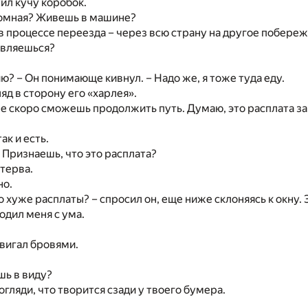
ил кучу коробок.
домная? Живешь в машине?
Я в процессе переезда – через всю страну на другое побереж
авляешься?
ю? – Он понимающе кивнул. – Надо же, я тоже туда еду.
яд в сторону его «харлея».
не скоро сможешь продолжить путь. Думаю, это расплата за 
ак и есть.
 Признаешь, что это расплата?
стерва.
но.
о хуже расплаты? – спросил он, еще ниже склоняясь к окну. 
одил меня с ума.
вигал бровями.
шь в виду?
огляди, что творится сзади у твоего бумера.