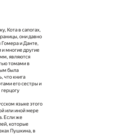
, Кота в сапогах,
границы, они давно
 Гомера и Данте,
и и многие другие
имм, являются
ятью томами в
рым была
, что книга
тами его сестры и
 герцогу
усском языке этого
ой или иной мере
а. Если же
лей, которые
зках Пушкина, в