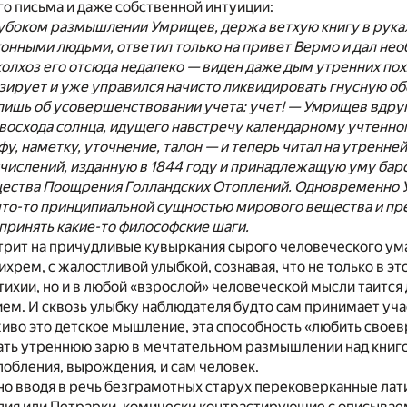
о письма и даже собственной интуиции:
лубоком размышлении Умрищев, держа ветхую книгу в руках
онными людьми, ответил только на привет Вермо и дал не
колхоз его отсюда недалеко — виден даже дым утренних пох
зирует и уже управился начисто ликвидировать гнусную об
 лишь об усовершенствовании учета: учет! — Умрищев вдру
восхода солнца, идущего навстречу календарному учтенно
фу, наметку, уточнение, талон — и теперь читал на утренне
числений, изданную в 1844 году и принадлежащую уму бар
ества Поощрения Голландских Отоплений. Одновременно
что-то принципиальной сущностью мирового вещества и пре
принять какие-то философские шаги.
рит на причудливые кувыркания сырого человеческого ум
рем, с жалостливой улыбкой, сознавая, что не только в эт
ихии, но и в любой «взрослой» человеческой мысли таится д
ем. И сквозь улыбку наблюдателя будто сам принимает уча
живо это детское мышление, эта способность «любить свое
чать утреннюю зарю в мечтательном размышлении над книг
лобления, вырождения, и сам человек.
но вводя в речь безграмотных старух перековерканные ла
дия или Петрарки, комически контрастирующие с описывае