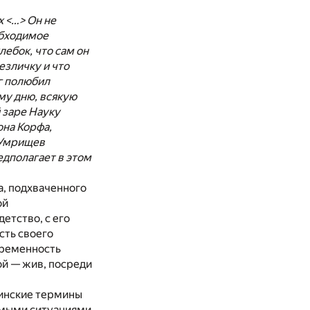
 <…> Он не
обходимое
лебок, что сам он
езличку и что
г полюбил
му дню, всякую
й заре Науку
она Корфа,
 Умрищев
дполагает в этом
а, подхваченного
ой
етство, с его
сть своего
временность
ой — жив, посреди
тинские термины
мыми ситуа­циями,