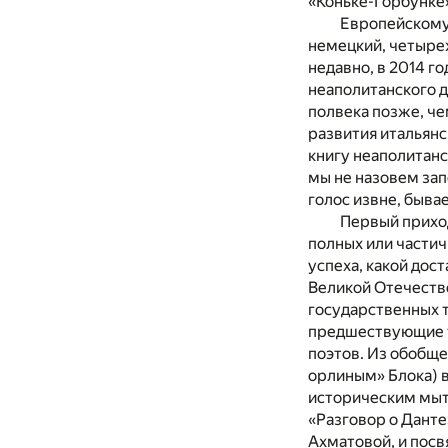
«Коньке-Горбунке»
Европейскому 
немецкий, четыре
недавно, в 2014 г
неаполитанского д
полвека позже, че
развития итальянск
книгу неаполитанс
мы не назовем зап
голос извне, быва
Первый приход
полных или частич
успеха, какой дос
Великой Отечестве
государственных т
предшествующие т
поэтов. Из обобщ
орлиным» Блока) в
историческим мыта
«Разговор о Данте
Ахмато­вой, и пос