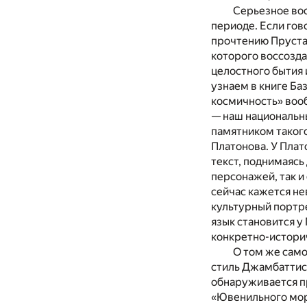
Серьезное вос
периоде. Если гов
прочтению Пруста 
которого воссозд
целостного бытия 
узнаем в книге Ба
космичность» вооб
— наш национальны
памятником такого
Платонова. У Плат
текст, поднимаясь
персонажей, так и
сейчас кажется н
культурный портре
язык становится у
конкретно-истори
О том же само
стиль Джамбаттис
обнаруживается п
«Ювенильного моря