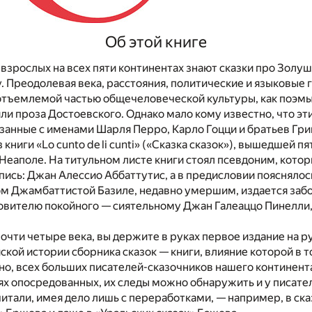
Об этой книге
взрослых на всех пяти континентах знают сказки про Золушку
 Преодолевая века, расстояния, политические и языковые 
отъемлемой частью общечеловеческой культуры, как поэмы
и проза Достоевского. Однако мало кому известно, что эт
язанные с именами Шарля Перро, Карло Гоцци и братьев Гр
книги «Lo cunto de li cunti» («Сказка сказок»), вышедшей п
 Неаполе. На титульном листе книги стоял псевдоним, кото
пись: Джан Алессио Аббаттутис, а в предисловии пояснялось
м Джамбаттистой Базиле, недавно умершим, издается забо
овителю покойного — сиятельному Джан Галеаццо Пинелли,
 почти четыре века, вы держите в руках первое издание на р
ской истории сборника сказок — книги, влияние которой в т
но, всех больших писателей-сказочников нашего континент
ях опосредованных, их следы можно обнаружить и у писате
читали, имея дело лишь с переработками, — например, в ска