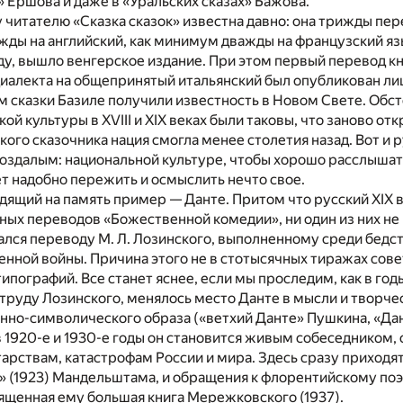
 Ершова и даже в «Уральских сказах» Бажова.
читателю «Сказка сказок» известна давно: она трижды пер
жды на английский, как минимум дважды на французский яз
оду, вышло венгерское издание. При этом первый перевод кн
иалекта на общепринятый итальянский был опубликован лишь
м сказки Базиле получили известность в Новом Свете. Обс
ой культуры в XVIII и XIX веках были таковы, что заново отк
кого сказочника нация смогла менее столетия назад. Вот и 
оздалым: национальной культуре, чтобы хорошо расслышать
ет надобно пережить и осмыслить нечто свое.
ящий на память пример — Данте. Притом что русский XIX в
ных перево­дов «Божественной комедии», ни один из них не
тался переводу М. Л. Лозинского, выполненному среди бедст
нной войны. Причина этого не в стотысячных тиражах сове
ипографий. Все станет яснее, если мы проследим, как в год
руду Лозинского, менялось место Данте в мысли и творче
енно-символического образа («ветхий Данте» Пушкина, «Да
 1920-е и 1930-е годы он становится живым собеседником,
рствам, катастрофам России и мира. Здесь сразу приходят
» (1923) Мандельштама, и обращения к флорентийскому поэ
вященная ему большая книга Мережковского (1937).