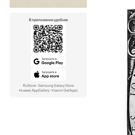
В приложении удобнее
RuStore
·
Samsung Galaxy Store
Huawei AppGallery
·
Xiaomi GetApps