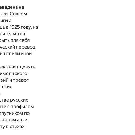
еведена на
ыки. Совсем
иги с
 в 1925 году, на
тоятельства
рыть для себя
русский перевод
 тот или иной
ек знает девять
 имел такого
вий и тревог
тских
ы,
стве русских
нте с профилем
 спутником по
 на память и
ту в стихах