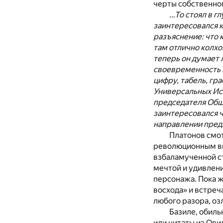
черты собственног
…То стоял в г
заинтересовался к
разъяснение: что 
там отлично колхо
теперь он думает
своевременность 
цифру, табель, гра
Универсальных Ис
председателя Общ
заинтересовался 
направлении пред
Платонов смот
революционным вих
взбаламученной ст
мечтой и удивлени
персонажа. Пока 
восхода» и встре
любого разора, оз
Базиле, обиль
или цитаты из Ови