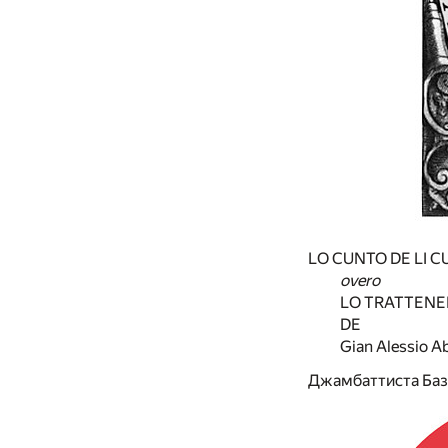
LO CUNTO DE LI C
overo
LO TRATTENE
DE
Gian Alessio A
Джамбаттиста Ба