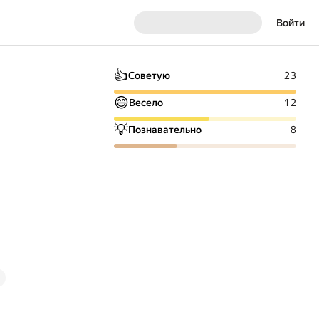
Войти
👍
Советую
23
😄
Весело
12
💡
Познавательно
8