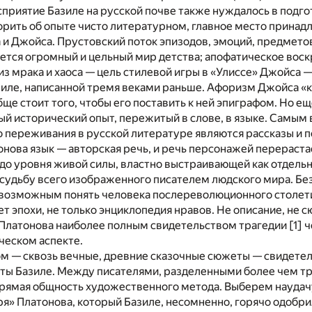
приятие Базиле на русской почве также нуждалось в подг
орить об опыте чисто литературном, главное место принад
и Джойса. Прустовский поток эпизодов, эмоций, предмето
ается огромный и цельный мир детства; апофатическое вос
из мрака и хаоса — цель стилевой игры в «Улиссе» Джойса —
зиле, написанной тремя веками раньше. Афоризм Джойса «
ще стоит того, чтобы его поставить к ней эпиграфом. Но ещ
й исторический опыт, пережитый в слове, в языке. Самым
 переживания в русской ли­тературе являются рассказы и 
онова язык — авторская речь, и речь персонажей перераст
 до уровня живой силы, властно выстраивающей как отдель
 судьбу всего изображенного писателем людского мира. Без
евозможным понять человека послереволюционного столетия
т эпохи, не только энциклопедия нравов. Не описание, не с
 Платонова наиболее полным свидетельством трагедии [
1
] 
ческом аспекте.
м — сквозь вечные, древние сказочные сюжеты — свидетел
ты Базиле. Между писателями, разделенными более чем тр
рямая общность художественного метода. Выберем наудач
» Платонова, который Базиле, несомненно, горячо одобрил