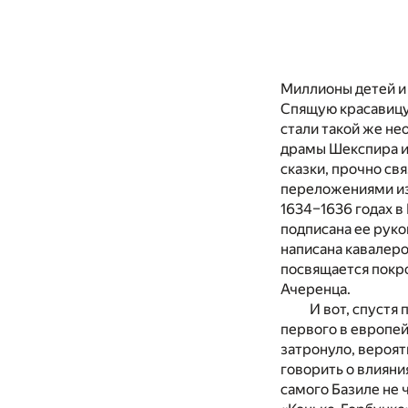
Миллионы детей и 
Спящую красавицу.
стали такой же не
драмы Шекспира ил
сказки, прочно св
переложениями из 
1634–1636 годах в
подписана ее руко
написана кавалеро
посвящается покр
Ачеренца.
И вот, спустя
первого в европей
затронуло, вероят
говорить о влияни
самого Базиле не 