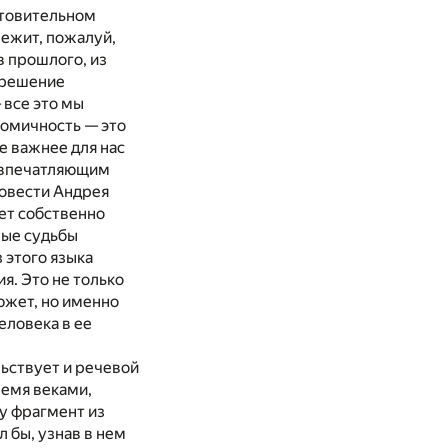
отовительном
лежит, пожалуй,
в прошлого, из
крешение
 все это мы
комичность — это
е важнее для нас
 впе­чатляющим
повести Андрея
ает собственно
ные судьбы
 этого языка
. Это не только
южет, но именно
человека в ее
ьствует и речевой
емя веками,
у фрагмент из
 бы, узнав в нем