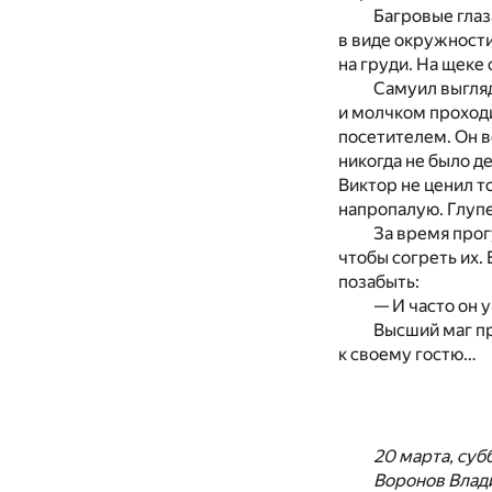
Багровые глаз
в виде окружности
на груди. На щеке
Самуил выгляд
и молчком проходи
посетителем. Он в
никогда не было д
Виктор не ценил то
напропалую. Глупе
За время прог
чтобы согреть их. 
позабыть:
— И часто он у
Высший маг пр
к своему гостю…
20 марта, суб
Воронов Влади