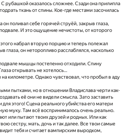
. С рубашкой оказалось сложнее. Сзади она прилипла
одрать ткань от спины. Кое-где местами засочилась
 он поливал себе горячей струёй, закрыв глаза,
в подвале. И это ощущение нечистоты, от которого
 этого набрал вторую порцию и теперь полежал
ыв глаза, он неторопливо расслаблялся, насколько
 подвале мышцы постепенно отходили. Спину
Глаза открывать не хотелось…
м на километре. Однако чувствовал, что пробыл в аду
ыми пытками, но в отношении Владислава черти как-
оздавать её они не видели смысла. Зато заставить
и для этого! Сцена реального убийства его матери
ную муку. Там всё воспринималось очень реально.
ают или пытают твоих друзей и родных. Или как
ою сестру, мать, дочь и так далее. Все твои самые
авидит тебя и считает вампирским выродком,