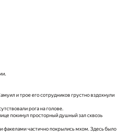
ми.
амуил и трое его сотрудников грустно вздохнули
сутствовали рога на голове.
 лице покинул просторный душный зал сквозь
ми факелами частично покрылись мхом. Здесь было