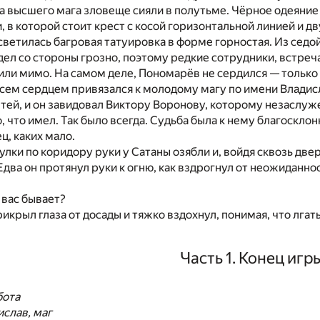
а высшего мага зловеще сияли в полутьме. Чёрное одеяние
, в которой стоит крест с косой горизонтальной линией и 
 светилась багровая татуировка в форме горностая. Из сед
ел со стороны грозно, поэтому редкие сотрудники, встреч
ли мимо. На самом деле, Пономарёв не сердился — только
сем сердцем привязался к молодому магу по имени Владисла
етей, и он завидовал Виктору Воронову, которому незаслуже
, что имел. Так было всегда. Судьба была к нему благоскло
ц, каких мало.
улки по коридору руки у Сатаны озябли и, войдя сквозь две
Едва он протянул руки к огню, как вздрогнул от неожиданно
 вас бывает?
икрыл глаза от досады и тяжко вздохнул, понимая, что лга
Часть 1. Конец игр
бота
слав, маг