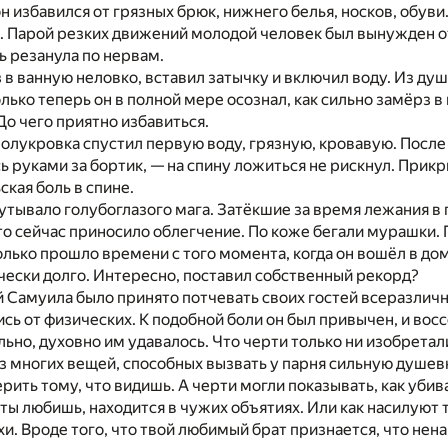
н избавился от грязных брюк, нижнего белья, носков, обуви
е. Парой резких движений молодой человек был вынужден от
ь резанула по нервам.
 в ванную неловко, вставил затычку и включил воду. Из душа
олько теперь он в полной мере осознал, как сильно замёрз 
До чего приятно избавиться.
олукровка спустил первую воду, грязную, кровавую. После
ь руками за бортик, — на спину ложиться не рискнул. Прикр
ская боль в спине.
утывало голубоглазого мага. Затёкшие за время лежания в
то сейчас приносило облегчение. По коже бегали мурашки. 
колько прошло времени с того момента, когда он вошёл в до
чески долго. Интересно, поставил собственный рекорд?
 Самуила было принято потчевать своих гостей всеразличн
ись от физических. К подобной боли он был привычен, и восс
льно, духовно им удавалось. Что черти только ни изобретал
з многих вещей, способных вызвать у парня сильную душев
рить тому, что видишь. А черти могли показывать, как убив
ты любишь, находится в чужих объятиях. Или как насилуют тв
и. Вроде того, что твой любимый брат признается, что нен