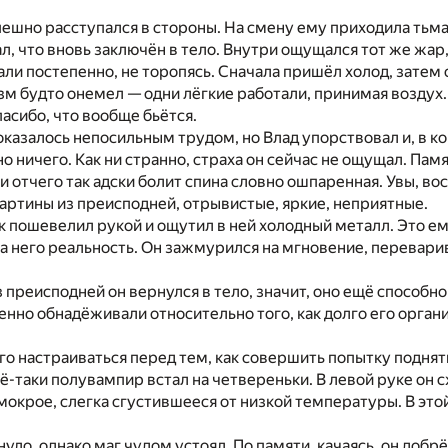
ешно расступался в стороны. На смену ему приходила тьма,
л, что вновь заключён в тело. Внутри ощущался тот же жар,
ли постепенно, не торопясь. Сначала пришёл холод, затем 
зм будто онемел — одни лёгкие работали, принимая воздух.
пасибо, что вообще бьётся.
оказалось непосильным трудом, но Влад упорствовал и, в ко
о ничего. Как ни странно, страха он сейчас не ощущал. Памя
, и отчего так адски болит спина словно ошпаренная. Увы, в
картины из преисподней, отрывистые, яркие, неприятные.
к пошевелил рукой и ощутил в ней холодный металл. Это ему
 него реальность. Он зажмурился на мгновение, переварива
из преисподней он вернулся в тело, значит, оно ещё способн
нно обнадёживали относительно того, как долго его органи
о настраиваться перед тем, как совершить попытку поднят
всё-таки полувампир встал на четвереньки. В левой руке о
 мокрое, слегка сгустившееся от низкой температуры. В это
уло, однако маг чудом устоял. По памяти, качаясь, он доб