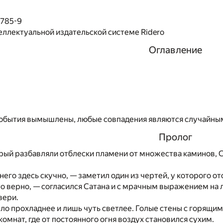
1785-9
еллектуальной издательской системе Ridero
Оглавление
события вымышлены, любые совпадения являются случайны
Пролог
рый разбавляли отблески пламени от множества каминов, С
него здесь скучно, — заметил один из чертей, у которого от
то верно, — согласился Сатана и с мрачным выражением на
вери.
ло прохладнее и лишь чуть светлее. Голые стены с горящи
комнат, где от постоянного огня воздух становился сухим.