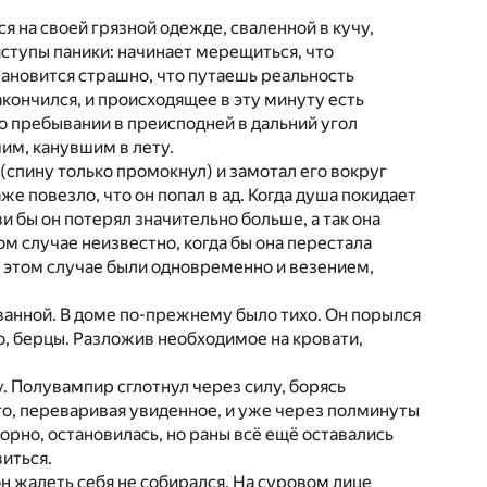
я на своей грязной одежде, сваленной в кучу,
риступы паники: начинает мерещиться, что
ановится страшно, что путаешь реальность
акончился, и происходящее в эту минуту есть
о пребывании в преисподней в дальний угол
им, канувшим в лету.
(спину только промокнул) и замотал его вокруг
же повезло, что он попал в ад. Когда душа покидает
ви бы он потерял значительно больше, а так она
ом случае неизвестно, когда бы она перестала
в этом случае были одновременно и везением,
 ванной. В доме по-прежнему было тихо. Он порылся
то, берцы. Разложив необходимое на кровати,
у. Полувампир сглотнул через силу, борясь
ого, переваривая увиденное, и уже через полминуты
орно, остановилась, но раны всё ещё оставались
виться.
он жалеть себя не собирался. На суровом лице