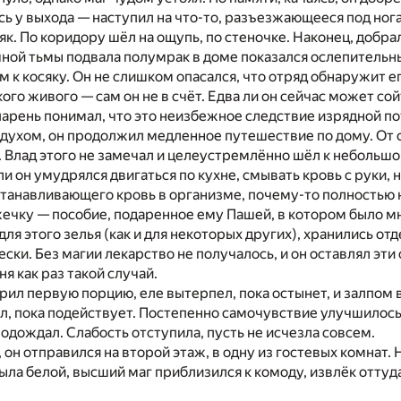
ь у выхода — наступил на что-то, разъезжающееся под но
як. По коридору шёл на ощупь, по стеночке. Наконец, добра
ой тьмы подвала полумрак в доме показался ослепительны
м к косяку. Он не слишком опасался, что отряд обнаружит 
кого живого — сам он не в счёт. Едва ли он сейчас может с
арень понимал, что это неизбежное следствие изрядной по
духом, он продолжил медленное путешествие по дому. От 
 Влад этого не замечал и целеустремлённо шёл к небольшой 
и он умудрялся двигаться по кухне, смывать кровь с руки, н
станавливающего кровь в организме, почему-то полностью
ечку — пособие, подаренное ему Пашей, в котором было мн
ля этого зелья (как и для некоторых других), хранились отд
ски. Без магии лекарство не получалось, и он оставлял эти
я как раз такой случай.
рил первую порцию, еле вытерпел, пока остынет, и залпом 
ал, пока подействует. Постепенно самочувствие улучшилос
подождал. Слабость отступила, пусть не исчезла совсем.
, он отправился на второй этаж, в одну из гостевых комнат.
была белой, высший маг приблизился к комоду, извлёк отту