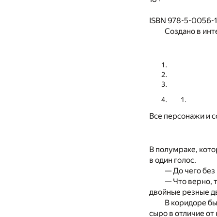
ISBN 978-5-0056-
Создано в инт
Все персонажи и 
В полумраке, кото
в один голос.
— До чего без 
— Что верно, 
двойные резные д
В коридоре бы
сыро в отличие от 