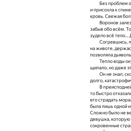
Без проблем о
и присохла к спин
кровь. Свежая бол
Воронов залез
забыв обо всём. Т
зудело всё тело… 
Согревшись, п
на животе, держас
позволяла дьяволь
Тепло воды ок
щипало, но даже э
Он не знал, с
долго, катастрофи
В преисподней
то быстро отказал
его страдать мора
была лишь одной и
Сложно было не ве
девушка, которую 
сокровенные страх