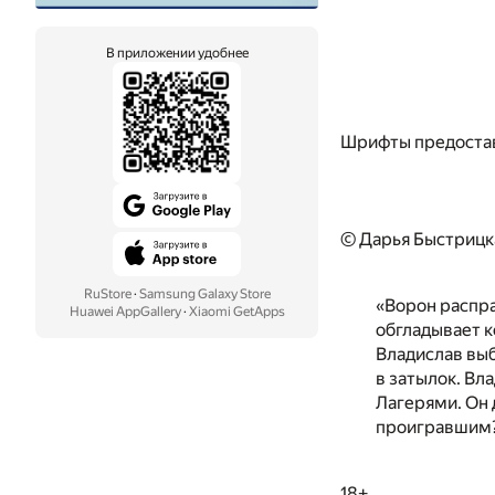
В приложении удобнее
Шрифты предоста
© Дарья Быстрицк
RuStore
·
Samsung Galaxy Store
«Ворон распра
Huawei AppGallery
·
Xiaomi GetApps
обгладывает к
Владислав выб
в затылок. Вл
Лагерями. Он 
проигравшим?
18+