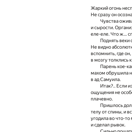
Жаркий огонь несп
Не сразу он осозна
Чувства ожива
и сырости. Органи
еле-еле. Что ж… с
Поднять веки 
Не видно абсолютн
вспомнить, где он
в мозгу толклись 
Парень кое-ка
махом обрушила на
в ад Самуила.
Итак?.. Если 
ощущения не особе
плачевно.
Пришлось долг
телу от спины, и 
угодила во что-то
и сделал рывок.
Сильно пошатн