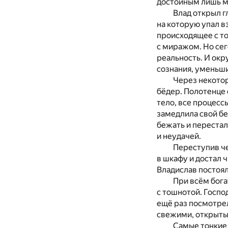
достойным лишь м
Влад открыл г
на которую упал в
происходящее с то
с миражом. Но сег
реальность. И окр
сознания, уменьши
Через некотор
бёдер. Полотенце с
тело, все процессы
замедлила свой бе
бежать и перестал
и неудачей.
Переступив че
в шкафу и достал 
Владислав постоял,
При всём бога
с тошнотой. Госпо
ещё раз посмотрел
свежими, открытым
Самые тонкие 