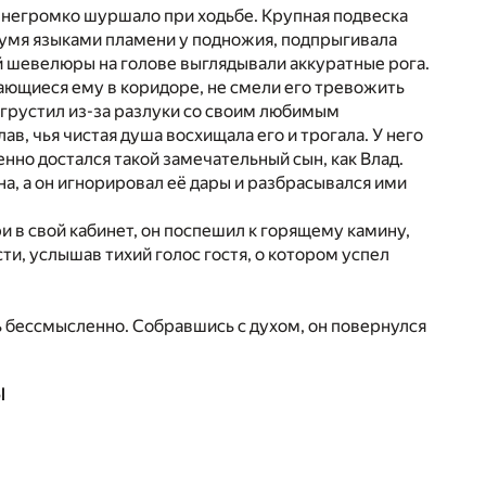
 негромко шуршало при ходьбе. Крупная подвеска
двумя языками пламени у подножия, подпрыгивала
ой шевелюры на голове выглядывали аккуратные рога.
ающиеся ему в коридоре, не смели его тревожить
 грустил из-за разлуки со своим любимым
в, чья чистая душа восхищала его и трогала. У него
нно достался такой замечательный сын, как Влад.
нна, а он игнорировал её дары и разбрасывался ими
ри в свой кабинет, он поспешил к горящему камину,
сти, услышав тихий голос гостя, о котором успел
ть бессмысленно. Собравшись с духом, он повернулся
ы