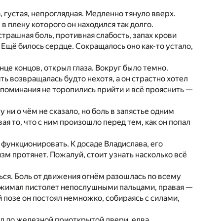
 густая, непроглядная. Медленно тянуло вверх.
 в плену которого он находился так долго.
страшная боль, противная слабость, запах крови
 Ещё билось сердце. Сокращалось оно как-то устало,
нце концов, открыл глаза. Вокруг было темно.
ть возвращалась будто нехотя, а он страстно хотел
оспоминания не торопились прийти и всё прояснить —
 ни о чём не сказало, но боль в запястье одним
я то, что с ним произошло перед тем, как он попал
о функционировать. К досаде Владислава, его
зм протянет. Пожалуй, стоит узнать насколько всё
ься. Боль от движения огнём разошлась по всему
н сжимал пистолет непослушными пальцами, правая —
й позе он постоял немножко, собираясь с силами,
рёл до железной приоткрытой двери, едва