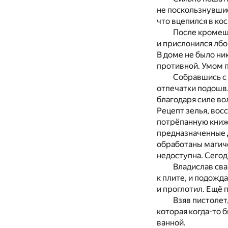
не поскользнувшис
что вцепился в кос
После кромешн
и прислонился лбо
В доме не было ни
противной. Умом п
Собравшись с 
отпечатки подошв.
благодаря силе вол
Рецепт зелья, вос
потрёпанную книж
предназначенные д
обработаны магиче
недоступна. Сегодн
Владислав сва
к плите, и подожд
и проглотил. Ещё 
Взяв пистолет
которая когда-то 
ванной.