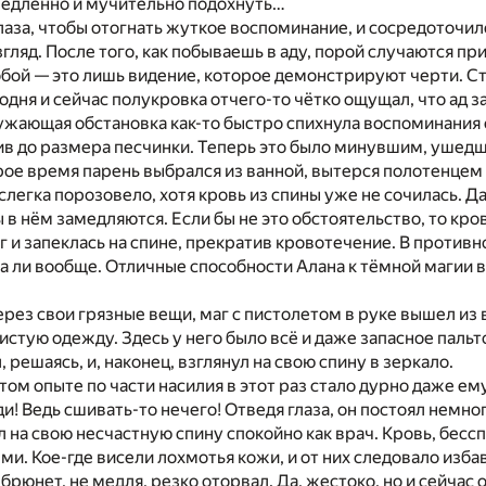
едленно и мучительно подохнуть…
лаза, чтобы отогнать жуткое воспоминание, и сосредоточилс
згляд. После того, как побываешь в аду, порой случаются п
бой — это лишь видение, которое демонстрируют черти. Ст
одня и сейчас полукровка отчего-то чётко ощущал, что ад з
ужающая обстановка как-то быстро спихнула воспоминания 
в до размера песчинки. Теперь это было минувшим, ушедш
ое время парень выбрался из ванной, вытерся полотенцем 
легка порозовело, хотя кровь из спины уже не сочилась. Да
 в нём замедляются. Если бы не это обстоятельство, то кро
г и запеклась на спине, прекратив кровотечение. В противн
а ли вообще. Отличные способности Алана к тёмной магии 
рез свои грязные вещи, маг с пистолетом в руке вышел из
чистую одежду. Здесь у него было всё и даже запасное паль
 решаясь, и, наконец, взглянул на свою спину в зеркало.
том опыте по части насилия в этот раз стало дурно даже ем
ди! Ведь сшивать-то нечего! Отведя глаза, он постоял немн
 на свою несчастную спину спокойно как врач. Кровь, бессп
и. Кое-где висели лохмотья кожи, и от них следовало изба
брюнет, не медля, резко оторвал. Да, жестоко, но и сейчас 