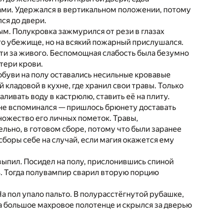
гами. Удержался в вертикальном положении, потому
лся до двери.
м. Полукровка зажмурился от рези в глазах
его убежище, но на всякий пожарный прислушался.
ойти за живого. Беспомощная слабость была безумно
тери крови.
обуви на полу оставались несильные кровавые
кладовой в кухне, где хранил свои травы. Только
аливать воду в кастрюлю, ставить её на плиту.
 не вспоминался — пришлось брюнету доставать
ожество его личных пометок. Травы,
ельно, в готовом сборе, потому что были заранее
 сборы себе на случай, если магия окажется ему
выпил. Посидел на полу, прислонившись спиной
ь. Тогда полувампир сварил вторую порцию
 На пол упало пальто. В полурасстёгнутой рубашке,
да большое махровое полотенце и скрылся за дверью